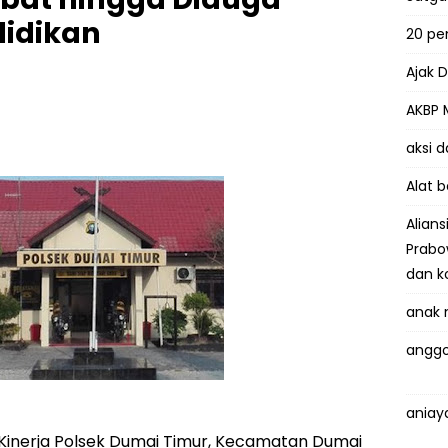
lidikan
20 p
Ajak 
AKBP 
aksi 
Alat 
Alian
Prabo
dan k
anak 
anggo
aniay
Kinerja Polsek Dumai Timur, Kecamatan Dumai