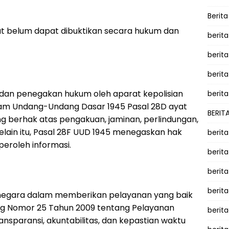
Berit
t belum dapat dibuktikan secara hukum dan
berit
berit
berita
 dan penegakan hukum oleh aparat kepolisian
berita
alam Undang-Undang Dasar 1945 Pasal 28D ayat
BERIT
ng berhak atas pengakuan, jaminan, perlindungan,
elain itu, Pasal 28F UUD 1945 menegaskan hak
berit
eroleh informasi.
berit
berit
berit
r negara dalam memberikan pelayanan yang baik
ng Nomor 25 Tahun 2009 tentang Pelayanan
berit
nsparansi, akuntabilitas, dan kepastian waktu