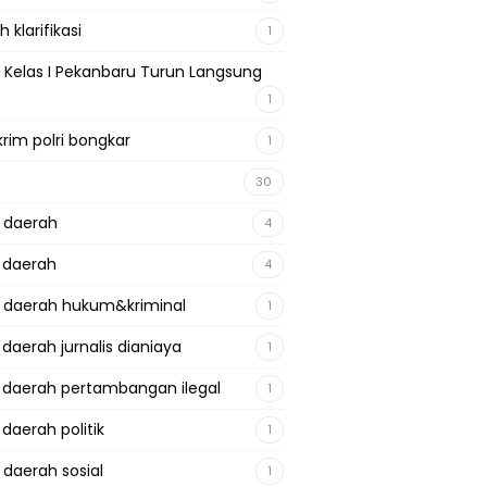
 klarifikasi
1
 Kelas I Pekanbaru Turun Langsung
1
krim polri bongkar
1
30
a daerah
4
a daerah
4
a daerah hukum&kriminal
1
 daerah jurnalis dianiaya
1
a daerah pertambangan ilegal
1
 daerah politik
1
 daerah sosial
1