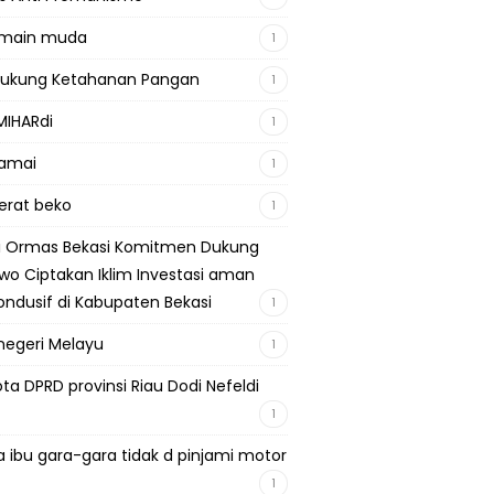
emain muda
1
Dukung Ketahanan Pangan
1
MIHARdi
1
damai
1
berat beko
1
si Ormas Bekasi Komitmen Dukung
wo Ciptakan Iklim Investasi aman
ondusif di Kabupaten Bekasi
1
negeri Melayu
1
ta DPRD provinsi Riau Dodi Nefeldi
1
a ibu gara-gara tidak d pinjami motor
1