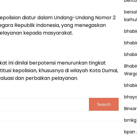
berit
bersa
 kepolisian diatur dalam Undang-Undang Nomor 2
karhu
Negara Republik Indonesia, yang menegaskan
bhab
 pelayanan kepada masyarakat.
bhabi
bhabi
at ini dinilai berpotensi menurunkan tingkat
Bhab
tusi kepolisian, khususnya di wilayah Kota Dumai,
Warga
valuasi dan perbaikan pelayanan.
bhabi
bhaya
Binsar
bmkg
bpan 