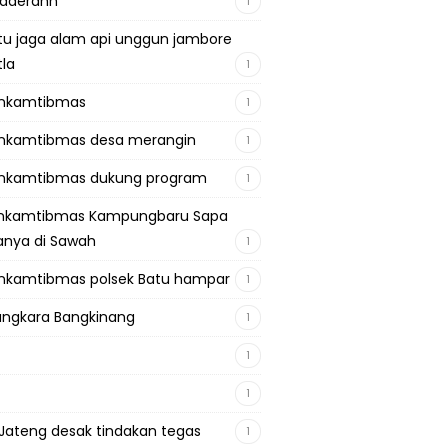
adaerahh
1
tu jaga alam api unggun jambore
tla
1
inkamtibmas
1
nkamtibmas desa merangin
1
nkamtibmas dukung program
1
inkamtibmas Kampungbaru Sapa
nya di Sawah
1
nkamtibmas polsek Batu hampar
1
ngkara Bangkinang
1
1
1
Jateng desak tindakan tegas
1