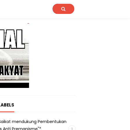
LABELS
s Saikat mendukung Pembentukan
s Anti Premanisme"*
1