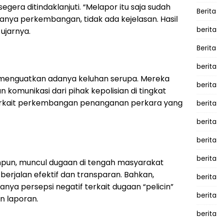
egera ditindaklanjuti. “Melapor itu saja sudah
Berita
itanya perkembangan, tidak ada kejelasan. Hasil
berita
 ujarnya.
Berita
berita
 menguatkan adanya keluhan serupa. Mereka
berita
 komunikasi dari pihak kepolisian di tingkat
terkait perkembangan penanganan perkara yang
berita
berit
berit
berita
impun, muncul dugaan di tengah masyarakat
berjalan efektif dan transparan. Bahkan,
berit
ya persepsi negatif terkait dugaan “pelicin”
berit
 laporan.
berita