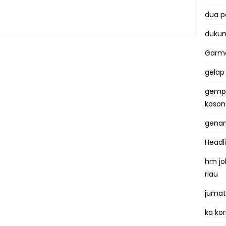
dua 
dukun
Garma
gelap
gemp
koso
genan
Headl
hm jo
riau
jumat
ka kor