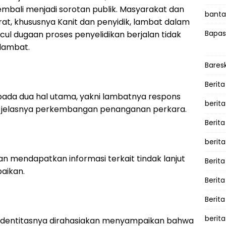
embali menjadi sorotan publik. Masyarakat dan
bantah
at, khususnya Kanit dan penyidik, lambat dalam
Bapas
l dugaan proses penyelidikan berjalan tidak
lambat.
Bares
Berita
ada dua hal utama, yakni lambatnya respons
berit
k jelasnya perkembangan penanganan perkara.
Berit
berit
n mendapatkan informasi terkait tindak lanjut
Berita
aikan.
Berit
Berita
berita
 identitasnya dirahasiakan menyampaikan bahwa