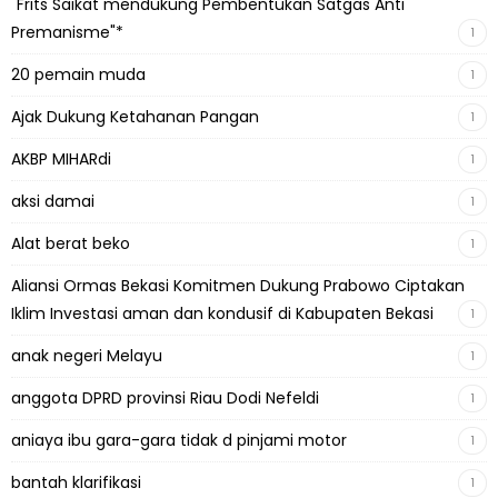
"Frits Saikat mendukung Pembentukan Satgas Anti
Premanisme"*
1
20 pemain muda
1
Ajak Dukung Ketahanan Pangan
1
AKBP MIHARdi
1
aksi damai
1
Alat berat beko
1
Aliansi Ormas Bekasi Komitmen Dukung Prabowo Ciptakan
Iklim Investasi aman dan kondusif di Kabupaten Bekasi
1
anak negeri Melayu
1
anggota DPRD provinsi Riau Dodi Nefeldi
1
aniaya ibu gara-gara tidak d pinjami motor
1
bantah klarifikasi
1