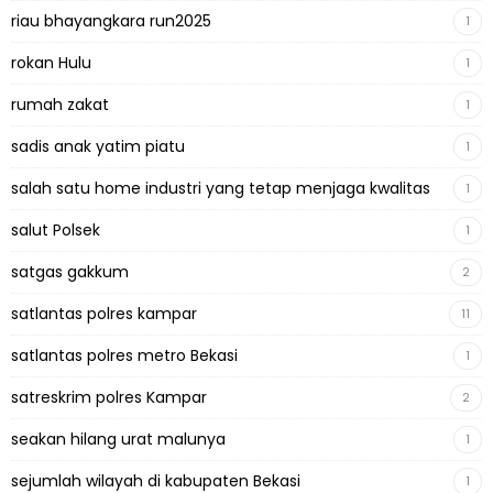
riau bhayangkara run2025
1
rokan Hulu
1
rumah zakat
1
sadis anak yatim piatu
1
salah satu home industri yang tetap menjaga kwalitas
1
salut Polsek
1
satgas gakkum
2
satlantas polres kampar
11
satlantas polres metro Bekasi
1
satreskrim polres Kampar
2
seakan hilang urat malunya
1
sejumlah wilayah di kabupaten Bekasi
1