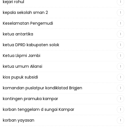
kejari rohul
1
kepala sekolah sman 2
1
Keselamatan Pengemudi
1
ketua antartika
1
ketua DPRD kabupaten solok
1
Ketua Lkpmi Jambi
1
ketua umum Aliansi
1
kios pupuk subsidi
1
komandan puslatpur kondiklatad Brigjen
1
kontingen pramuka kampar
1
korban tenggelam d sungai Kampar
1
korban yayasan
1