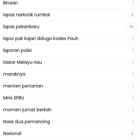
Binaan
1
lapas narkotik rumbai
3
lapas pekanbaru
49
lapor pak kajari diduga Kades Pauh
1
laporan polisi
1
laskar Melayu riau
1
maraknya
1
menteri pertanian
1
Miris SPBU
1
momen jumat berkah
1
Naas dua pemancing
1
Nasional
2