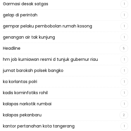
Garmasi desak satgas
1
gelap di perintah
1
gempar pelaku pembobolan rumah kosong
1
genangan air tak kunjung
1
Headline
5
hm job kurniawan resmi d tunjuk gubernur riau
1
jumat barokah polsek bangko
1
ka korlantas polri
1
kadis kominfotiks rohil
1
kalapas narkotik rumbai
1
kalapas pekanbaru
2
kantor pertanahan kota tangerang
1