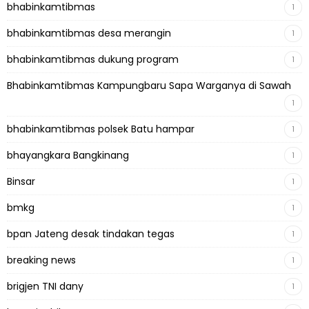
bhabinkamtibmas
1
bhabinkamtibmas desa merangin
1
bhabinkamtibmas dukung program
1
Bhabinkamtibmas Kampungbaru Sapa Warganya di Sawah
1
bhabinkamtibmas polsek Batu hampar
1
bhayangkara Bangkinang
1
Binsar
1
bmkg
1
bpan Jateng desak tindakan tegas
1
breaking news
1
brigjen TNI dany
1