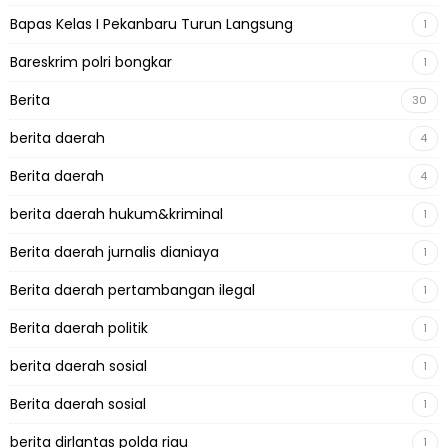
Bapas Kelas I Pekanbaru Turun Langsung
1
Bareskrim polri bongkar
1
Berita
30
berita daerah
4
Berita daerah
4
berita daerah hukum&kriminal
1
Berita daerah jurnalis dianiaya
1
Berita daerah pertambangan ilegal
1
Berita daerah politik
1
berita daerah sosial
1
Berita daerah sosial
1
berita dirlantas polda riau
1