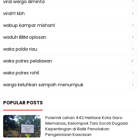
viral warga diminta
1
viral!!! kbh
1
wabup kampar misharti
1
waduh BBM oplosan
1
waka polda riau
1
waka polres pelalawan
2
waka polres rohil
1
warga keluhkan sampah menumpuk
1
POPULAR POSTS
Polemik Lahan 442 Hektare Kota Garo
Memanas, Kelompok Tani Soroti Dugaan
Kepentingan di Balik Penolakan
Pengelolaan Kawasan