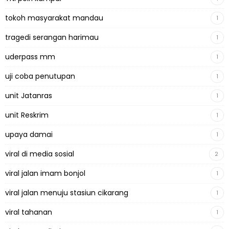
tokoh masyarakat mandau
1
tragedi serangan harimau
1
uderpass mm
1
uji coba penutupan
1
unit Jatanras
1
unit Reskrim
1
upaya damai
1
viral di media sosial
2
viral jalan imam bonjol
1
viral jalan menuju stasiun cikarang
1
viral tahanan
1