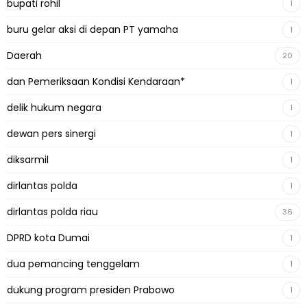
bupati rohil
1
buru gelar aksi di depan PT yamaha
1
Daerah
20
dan Pemeriksaan Kondisi Kendaraan*
1
delik hukum negara
1
dewan pers sinergi
1
diksarmil
1
dirlantas polda
1
dirlantas polda riau
36
DPRD kota Dumai
1
dua pemancing tenggelam
1
dukung program presiden Prabowo
1