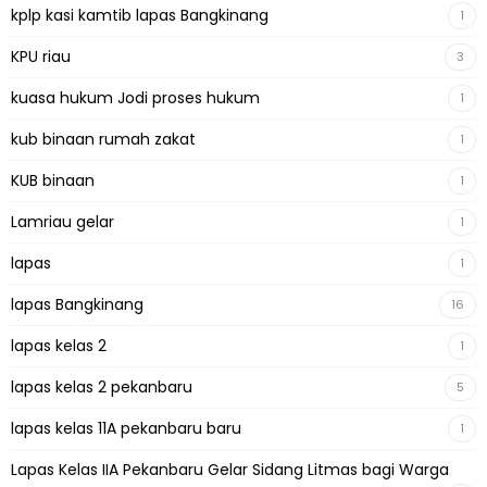
kplp kasi kamtib lapas Bangkinang
1
KPU riau
3
kuasa hukum Jodi proses hukum
1
kub binaan rumah zakat
1
KUB binaan
1
Lamriau gelar
1
lapas
1
lapas Bangkinang
16
lapas kelas 2
1
lapas kelas 2 pekanbaru
5
lapas kelas 11A pekanbaru baru
1
Lapas Kelas IIA Pekanbaru Gelar Sidang Litmas bagi Warga