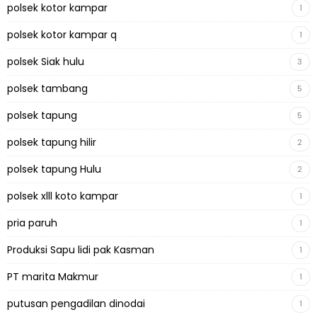
polsek kotor kampar
1
polsek kotor kampar q
1
polsek Siak hulu
3
polsek tambang
5
polsek tapung
5
polsek tapung hilir
2
polsek tapung Hulu
2
polsek xlll koto kampar
1
pria paruh
1
Produksi Sapu lidi pak Kasman
1
PT marita Makmur
1
putusan pengadilan dinodai
1