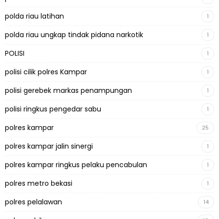
polda riau latihan
1
polda riau ungkap tindak pidana narkotik
1
POLISI
1
polisi cilik polres Kampar
1
polisi gerebek markas penampungan
1
polisi ringkus pengedar sabu
1
polres kampar
25
polres kampar jalin sinergi
1
polres kampar ringkus pelaku pencabulan
1
polres metro bekasi
1
polres pelalawan
14