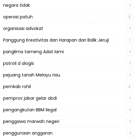
negara tidak
1
operasi patuh
2
organisasi advokat
1
Panggung Kreativitas dan Harapan dari Balik Jeruji
1
panglima tameng Adat lamr
1
patroli d alogis
1
pejuang tanah Melayu riau
1
pemkab rohil
2
pemprov jabar gelar abdi
1
pengangkutan BBM ilegal
1
penggawa marwah negeri
1
penggunaan anggaran
1