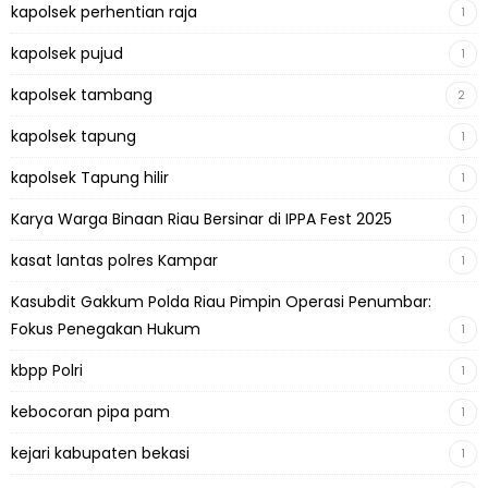
kapolsek perhentian raja
1
kapolsek pujud
1
kapolsek tambang
2
kapolsek tapung
1
kapolsek Tapung hilir
1
Karya Warga Binaan Riau Bersinar di IPPA Fest 2025
1
kasat lantas polres Kampar
1
Kasubdit Gakkum Polda Riau Pimpin Operasi Penumbar:
Fokus Penegakan Hukum
1
kbpp Polri
1
kebocoran pipa pam
1
kejari kabupaten bekasi
1