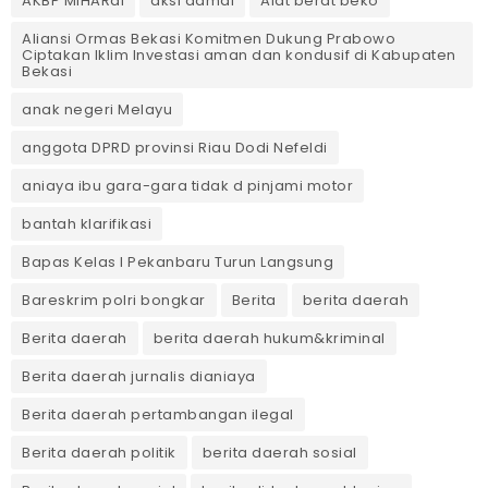
AKBP MIHARdi
aksi damai
Alat berat beko
Aliansi Ormas Bekasi Komitmen Dukung Prabowo
Ciptakan Iklim Investasi aman dan kondusif di Kabupaten
Bekasi
anak negeri Melayu
anggota DPRD provinsi Riau Dodi Nefeldi
aniaya ibu gara-gara tidak d pinjami motor
bantah klarifikasi
Bapas Kelas I Pekanbaru Turun Langsung
Bareskrim polri bongkar
Berita
berita daerah
Berita daerah
berita daerah hukum&kriminal
Berita daerah jurnalis dianiaya
Berita daerah pertambangan ilegal
Berita daerah politik
berita daerah sosial