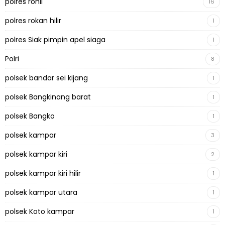
polres rohil
16
polres rokan hilir
1
polres Siak pimpin apel siaga
1
Polri
8
polsek bandar sei kijang
1
polsek Bangkinang barat
1
polsek Bangko
1
polsek kampar
3
polsek kampar kiri
2
polsek kampar kiri hilir
1
polsek kampar utara
1
polsek Koto kampar
1