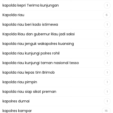
kapolda kepri Terima kunjungan
1
Kapolda riau
6
kapolda riau beri kado istimewa
1
Kapolda Riau dan gubernur Riau jadi saksi
1
kapolda riau jenguk wakapolres kuansing
1
kapolda riau kunjungi polres rohil
1
kapolda riau kunjungi taman nasional tesso
1
kapolda riau lepas tim Brimob
1
kapolda riau pimpin
1
kapolda riau siap sikat preman
1
kapolres dumai
1
kapolres kampar
16