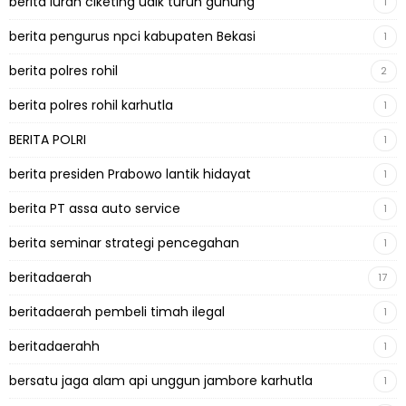
berita lurah ciketing udik turun gunung
1
berita pengurus npci kabupaten Bekasi
1
berita polres rohil
2
berita polres rohil karhutla
1
BERITA POLRI
1
berita presiden Prabowo lantik hidayat
1
berita PT assa auto service
1
berita seminar strategi pencegahan
1
beritadaerah
17
beritadaerah pembeli timah ilegal
1
beritadaerahh
1
bersatu jaga alam api unggun jambore karhutla
1