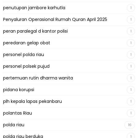
penutupan jambore karhutla
1
Penyaluran Operasional Rumah Quran April 2025
1
peran paralegal d kantor polisi
1
peredaran gelap obat
1
personel polda riau
1
personel polsek pujud
1
pertemuan rutin dharma wanita
1
pidana korupsi
1
plh kepala lapas pekanbaru
1
polantas Riau
1
polda riau
16
polda riau berduka
1