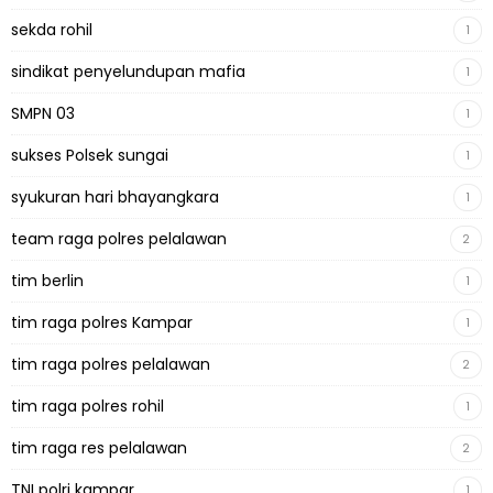
sekda rohil
1
sindikat penyelundupan mafia
1
SMPN 03
1
sukses Polsek sungai
1
syukuran hari bhayangkara
1
team raga polres pelalawan
2
tim berlin
1
tim raga polres Kampar
1
tim raga polres pelalawan
2
tim raga polres rohil
1
tim raga res pelalawan
2
TNI polri kampar
1