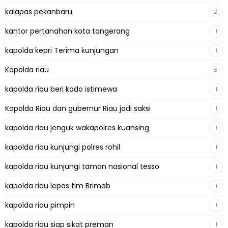
kalapas pekanbaru
2
kantor pertanahan kota tangerang
1
kapolda kepri Terima kunjungan
1
Kapolda riau
6
kapolda riau beri kado istimewa
1
Kapolda Riau dan gubernur Riau jadi saksi
1
kapolda riau jenguk wakapolres kuansing
1
kapolda riau kunjungi polres rohil
1
kapolda riau kunjungi taman nasional tesso
1
kapolda riau lepas tim Brimob
1
kapolda riau pimpin
1
kapolda riau siap sikat preman
1