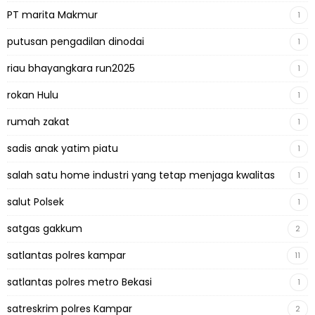
PT marita Makmur
1
putusan pengadilan dinodai
1
riau bhayangkara run2025
1
rokan Hulu
1
rumah zakat
1
sadis anak yatim piatu
1
salah satu home industri yang tetap menjaga kwalitas
1
salut Polsek
1
satgas gakkum
2
satlantas polres kampar
11
satlantas polres metro Bekasi
1
satreskrim polres Kampar
2