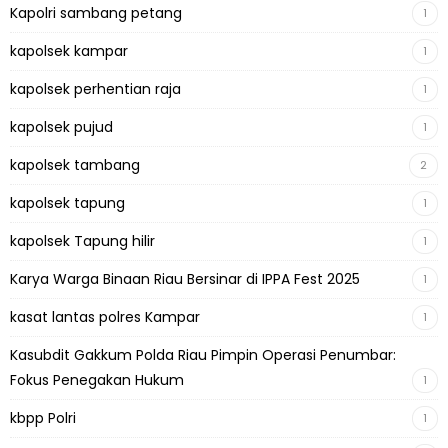
Kapolri sambang petang
1
kapolsek kampar
1
kapolsek perhentian raja
1
kapolsek pujud
1
kapolsek tambang
2
kapolsek tapung
1
kapolsek Tapung hilir
1
Karya Warga Binaan Riau Bersinar di IPPA Fest 2025
1
kasat lantas polres Kampar
1
Kasubdit Gakkum Polda Riau Pimpin Operasi Penumbar:
Fokus Penegakan Hukum
1
kbpp Polri
1