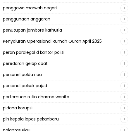
penggawa marwah negeri
1
penggunaan anggaran
1
penutupan jambore karhutla
1
Penyaluran Operasional Rumah Quran April 2025
1
peran paralegal d kantor polisi
1
peredaran gelap obat
1
personel polda riau
1
personel polsek pujud
1
pertemuan rutin dharma wanita
1
pidana korupsi
1
plh kepala lapas pekanbaru
1
polantas Riau
1