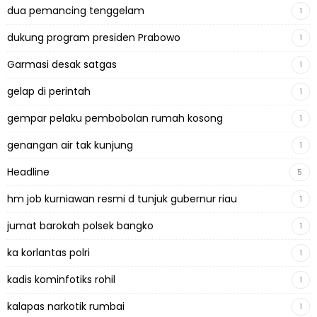
dua pemancing tenggelam
1
dukung program presiden Prabowo
1
Garmasi desak satgas
1
gelap di perintah
1
gempar pelaku pembobolan rumah kosong
1
genangan air tak kunjung
1
Headline
5
hm job kurniawan resmi d tunjuk gubernur riau
1
jumat barokah polsek bangko
1
ka korlantas polri
1
kadis kominfotiks rohil
1
kalapas narkotik rumbai
1