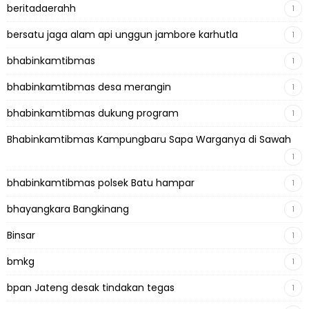
beritadaerahh
1
bersatu jaga alam api unggun jambore karhutla
1
bhabinkamtibmas
1
bhabinkamtibmas desa merangin
1
bhabinkamtibmas dukung program
1
Bhabinkamtibmas Kampungbaru Sapa Warganya di Sawah
1
bhabinkamtibmas polsek Batu hampar
1
bhayangkara Bangkinang
1
Binsar
1
bmkg
1
bpan Jateng desak tindakan tegas
1