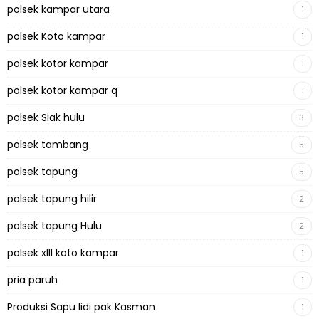
polsek kampar utara
1
polsek Koto kampar
1
polsek kotor kampar
1
polsek kotor kampar q
1
polsek Siak hulu
3
polsek tambang
5
polsek tapung
5
polsek tapung hilir
2
polsek tapung Hulu
2
polsek xlll koto kampar
1
pria paruh
1
Produksi Sapu lidi pak Kasman
1