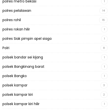
polres metro bekasi
1
polres pelalawan
14
polres rohil
16
polres rokan hilir
1
polres Siak pimpin apel siaga
1
Polri
8
polsek bandar sei kijang
1
polsek Bangkinang barat
1
polsek Bangko
1
polsek kampar
3
polsek kampar kiri
2
polsek kampar kiri hilir
1