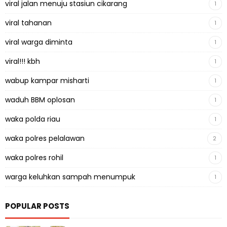
viral jalan menuju stasiun cikarang
1
viral tahanan
1
viral warga diminta
1
viral!!! kbh
1
wabup kampar misharti
1
waduh BBM oplosan
1
waka polda riau
1
waka polres pelalawan
2
waka polres rohil
1
warga keluhkan sampah menumpuk
1
POPULAR POSTS