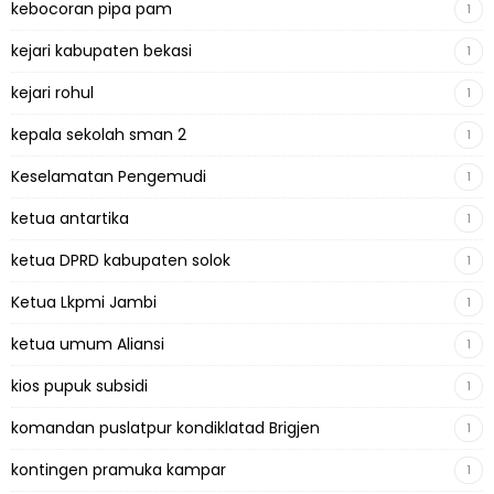
kebocoran pipa pam
1
kejari kabupaten bekasi
1
kejari rohul
1
kepala sekolah sman 2
1
Keselamatan Pengemudi
1
ketua antartika
1
ketua DPRD kabupaten solok
1
Ketua Lkpmi Jambi
1
ketua umum Aliansi
1
kios pupuk subsidi
1
komandan puslatpur kondiklatad Brigjen
1
kontingen pramuka kampar
1