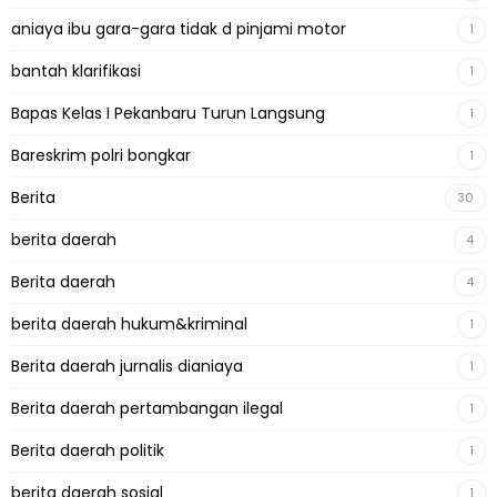
aniaya ibu gara-gara tidak d pinjami motor
1
bantah klarifikasi
1
Bapas Kelas I Pekanbaru Turun Langsung
1
Bareskrim polri bongkar
1
Berita
30
berita daerah
4
Berita daerah
4
berita daerah hukum&kriminal
1
Berita daerah jurnalis dianiaya
1
Berita daerah pertambangan ilegal
1
Berita daerah politik
1
berita daerah sosial
1