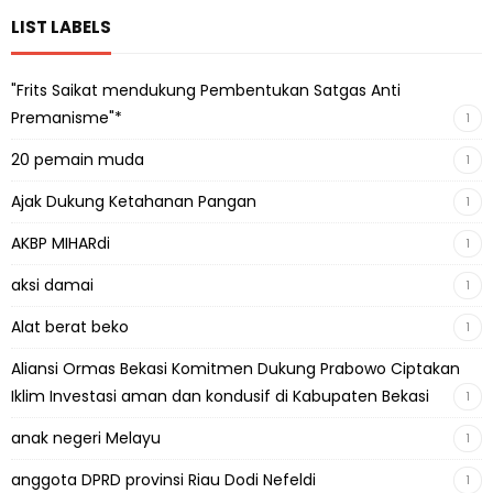
LIST LABELS
"Frits Saikat mendukung Pembentukan Satgas Anti
Premanisme"*
1
20 pemain muda
1
Ajak Dukung Ketahanan Pangan
1
AKBP MIHARdi
1
aksi damai
1
Alat berat beko
1
Aliansi Ormas Bekasi Komitmen Dukung Prabowo Ciptakan
Iklim Investasi aman dan kondusif di Kabupaten Bekasi
1
anak negeri Melayu
1
anggota DPRD provinsi Riau Dodi Nefeldi
1