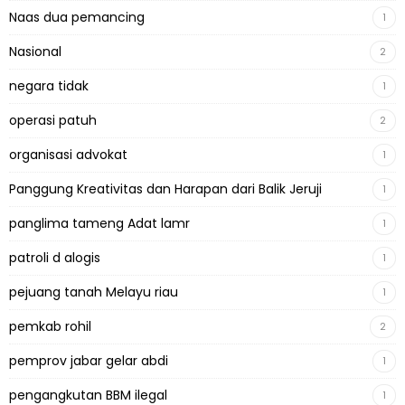
Naas dua pemancing
1
Nasional
2
negara tidak
1
operasi patuh
2
organisasi advokat
1
Panggung Kreativitas dan Harapan dari Balik Jeruji
1
panglima tameng Adat lamr
1
patroli d alogis
1
pejuang tanah Melayu riau
1
pemkab rohil
2
pemprov jabar gelar abdi
1
pengangkutan BBM ilegal
1