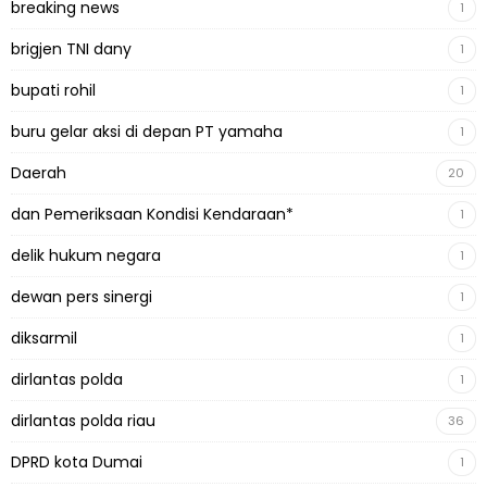
breaking news
1
brigjen TNI dany
1
bupati rohil
1
buru gelar aksi di depan PT yamaha
1
Daerah
20
dan Pemeriksaan Kondisi Kendaraan*
1
delik hukum negara
1
dewan pers sinergi
1
diksarmil
1
dirlantas polda
1
dirlantas polda riau
36
DPRD kota Dumai
1