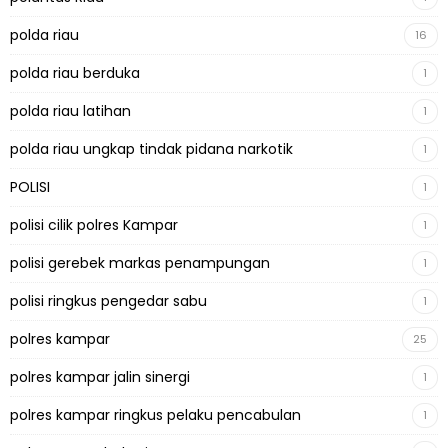
polda riau
16
polda riau berduka
1
polda riau latihan
1
polda riau ungkap tindak pidana narkotik
1
POLISI
1
polisi cilik polres Kampar
1
polisi gerebek markas penampungan
1
polisi ringkus pengedar sabu
1
polres kampar
25
polres kampar jalin sinergi
1
polres kampar ringkus pelaku pencabulan
1