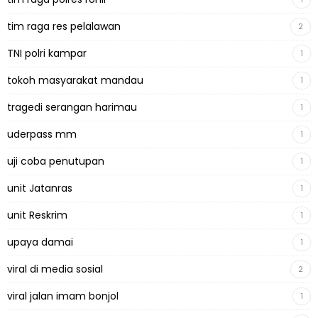
tim raga res pelalawan
2
TNI polri kampar
1
tokoh masyarakat mandau
1
tragedi serangan harimau
1
uderpass mm
1
uji coba penutupan
1
unit Jatanras
1
unit Reskrim
1
upaya damai
1
viral di media sosial
2
viral jalan imam bonjol
1