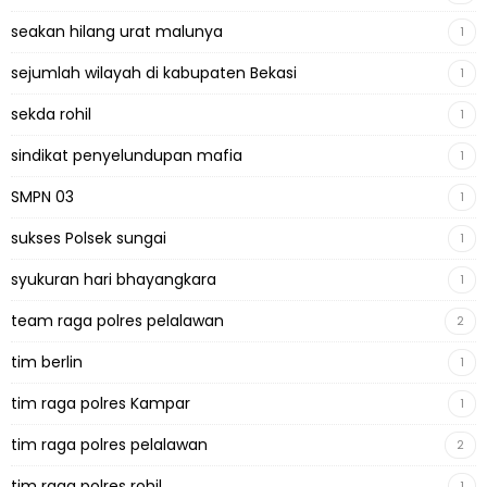
seakan hilang urat malunya
1
sejumlah wilayah di kabupaten Bekasi
1
sekda rohil
1
sindikat penyelundupan mafia
1
SMPN 03
1
sukses Polsek sungai
1
syukuran hari bhayangkara
1
team raga polres pelalawan
2
tim berlin
1
tim raga polres Kampar
1
tim raga polres pelalawan
2
tim raga polres rohil
1