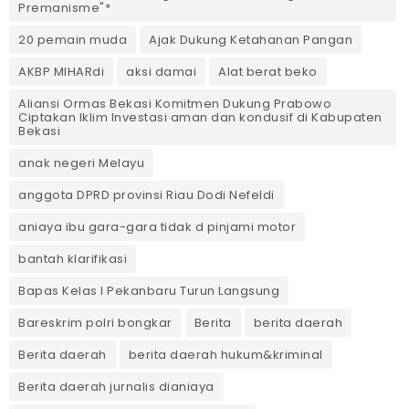
Premanisme"*
20 pemain muda
Ajak Dukung Ketahanan Pangan
AKBP MIHARdi
aksi damai
Alat berat beko
Aliansi Ormas Bekasi Komitmen Dukung Prabowo
Ciptakan Iklim Investasi aman dan kondusif di Kabupaten
Bekasi
anak negeri Melayu
anggota DPRD provinsi Riau Dodi Nefeldi
aniaya ibu gara-gara tidak d pinjami motor
bantah klarifikasi
Bapas Kelas I Pekanbaru Turun Langsung
Bareskrim polri bongkar
Berita
berita daerah
Berita daerah
berita daerah hukum&kriminal
Berita daerah jurnalis dianiaya