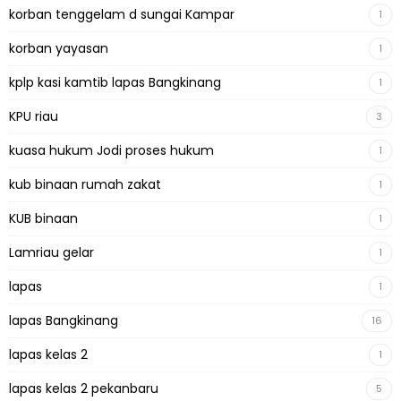
korban tenggelam d sungai Kampar
1
korban yayasan
1
kplp kasi kamtib lapas Bangkinang
1
KPU riau
3
kuasa hukum Jodi proses hukum
1
kub binaan rumah zakat
1
KUB binaan
1
Lamriau gelar
1
lapas
1
lapas Bangkinang
16
lapas kelas 2
1
lapas kelas 2 pekanbaru
5