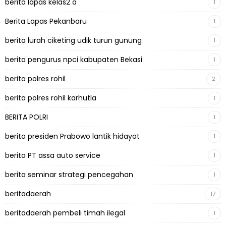
berita lapas kelas2 a
1
Berita Lapas Pekanbaru
1
berita lurah ciketing udik turun gunung
1
berita pengurus npci kabupaten Bekasi
1
berita polres rohil
2
berita polres rohil karhutla
1
BERITA POLRI
1
berita presiden Prabowo lantik hidayat
1
berita PT assa auto service
1
berita seminar strategi pencegahan
1
beritadaerah
17
beritadaerah pembeli timah ilegal
1