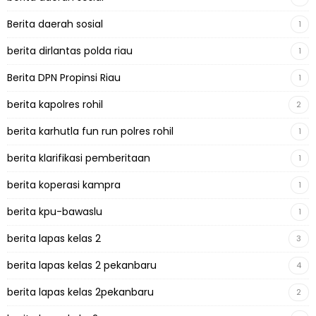
Berita daerah sosial
1
berita dirlantas polda riau
1
Berita DPN Propinsi Riau
1
berita kapolres rohil
2
berita karhutla fun run polres rohil
1
berita klarifikasi pemberitaan
1
berita koperasi kampra
1
berita kpu-bawaslu
1
berita lapas kelas 2
3
berita lapas kelas 2 pekanbaru
4
berita lapas kelas 2pekanbaru
2