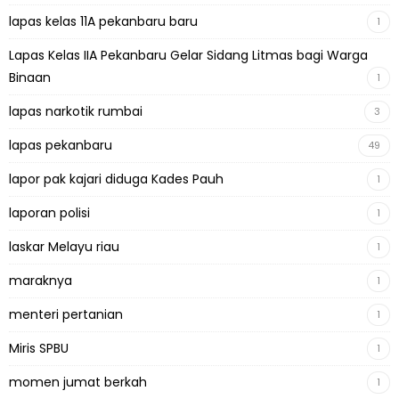
lapas kelas 11A pekanbaru baru
1
Lapas Kelas IIA Pekanbaru Gelar Sidang Litmas bagi Warga
Binaan
1
lapas narkotik rumbai
3
lapas pekanbaru
49
lapor pak kajari diduga Kades Pauh
1
laporan polisi
1
laskar Melayu riau
1
maraknya
1
menteri pertanian
1
Miris SPBU
1
momen jumat berkah
1