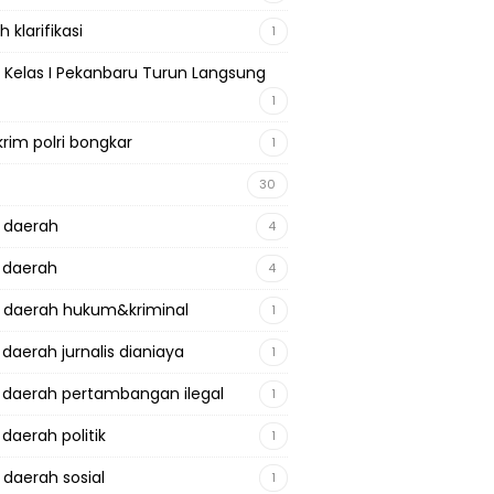
 klarifikasi
1
 Kelas I Pekanbaru Turun Langsung
1
krim polri bongkar
1
30
a daerah
4
a daerah
4
a daerah hukum&kriminal
1
 daerah jurnalis dianiaya
1
a daerah pertambangan ilegal
1
 daerah politik
1
 daerah sosial
1