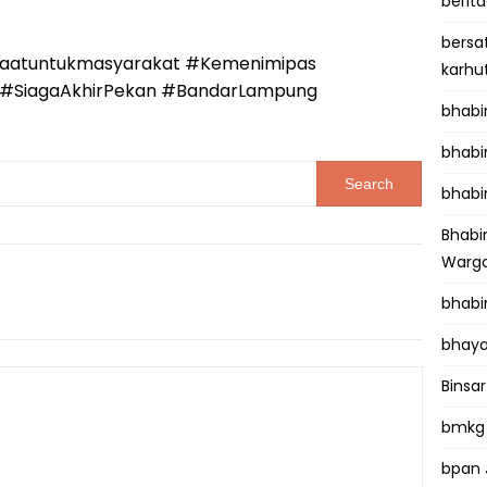
berit
bersa
aatuntukmasyarakat #Kemenimipas
karhu
n #SiagaAkhirPekan #BandarLampung
bhab
bhabi
bhabi
Bhab
Warga
bhabi
bhaya
Binsar
bmkg
bpan 