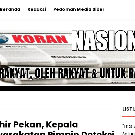
Beranda
Redaksi
Pedoman Media Siber
LIST 
hir Pekan, Kepala
"Frit
rakatan Pimpin Deteksi
Satga