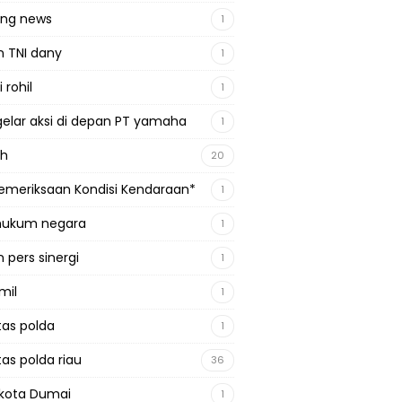
ing news
1
n TNI dany
1
 rohil
1
gelar aksi di depan PT yamaha
1
ah
20
emeriksaan Kondisi Kendaraan*
1
 hukum negara
1
 pers sinergi
1
mil
1
tas polda
1
tas polda riau
36
kota Dumai
1