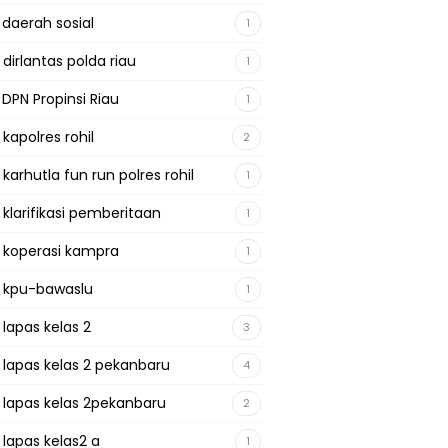
 daerah sosial
1
 dirlantas polda riau
1
 DPN Propinsi Riau
1
 kapolres rohil
2
 karhutla fun run polres rohil
1
 klarifikasi pemberitaan
1
a koperasi kampra
1
a kpu-bawaslu
1
 lapas kelas 2
3
a lapas kelas 2 pekanbaru
4
a lapas kelas 2pekanbaru
2
 lapas kelas2 a
1