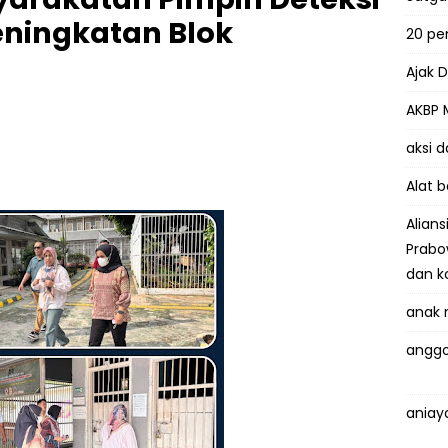
Peningkatan Blok
20 p
Ajak 
AKBP 
aksi 
Alat 
Alian
Prabo
dan k
anak 
anggo
aniay