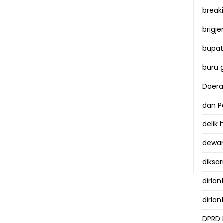
break
brigje
bupati
buru 
Daer
dan P
delik
dewan
diksar
dirlan
dirlan
DPRD 