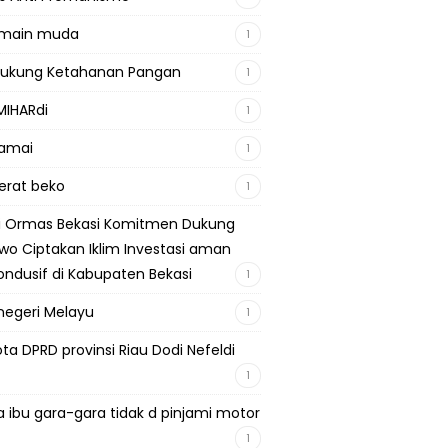
emain muda
1
Dukung Ketahanan Pangan
1
MIHARdi
1
damai
1
berat beko
1
si Ormas Bekasi Komitmen Dukung
wo Ciptakan Iklim Investasi aman
ondusif di Kabupaten Bekasi
1
negeri Melayu
1
ta DPRD provinsi Riau Dodi Nefeldi
1
a ibu gara-gara tidak d pinjami motor
1