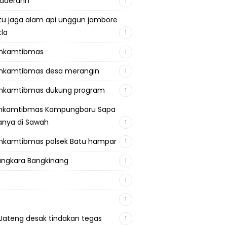
adaerahh
1
tu jaga alam api unggun jambore
tla
1
inkamtibmas
1
nkamtibmas desa merangin
1
nkamtibmas dukung program
1
inkamtibmas Kampungbaru Sapa
nya di Sawah
1
nkamtibmas polsek Batu hampar
1
ngkara Bangkinang
1
1
1
Jateng desak tindakan tegas
1