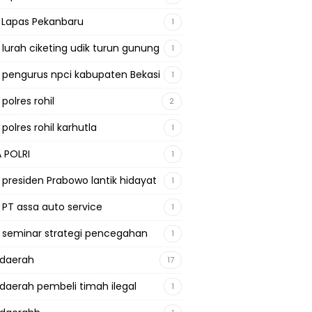
a Lapas Pekanbaru
1
a lurah ciketing udik turun gunung
1
a pengurus npci kabupaten Bekasi
1
 polres rohil
2
 polres rohil karhutla
1
A POLRI
1
a presiden Prabowo lantik hidayat
1
a PT assa auto service
1
a seminar strategi pencegahan
1
adaerah
17
adaerah pembeli timah ilegal
1