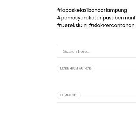
#lapaskelas1bandarlampung
#pemasyarakatanpastibermanf
#DeteksiDini #BlokPercontoha
MORE FROM AUTHOR
COMMENTS