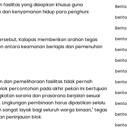
fasilitas yang disiapkan khusus guna
Berita
n dan kenyamanan hidup para penghuni.
berita
Berita
berita
 tersebut, Kalapas memberikan arahan tegas
an antara keamanan berlapis dan pemenuhan
berita
berita
berit
 dan pemeliharaan fasilitas tidak pernah
berit
blok percontohan pada akhir pekan ini bertujuan
berita
katan sarana dan prasarana berjalan sesuai
 Lingkungan pembinaan harus dipastikan selalu
berit
 sangat layak bagi seluruh warga binaan," tegas
berit
an peninjauan blok.
berita