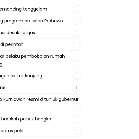
pemancing tenggelam
1
g program presiden Prabowo
1
si desak satgas
1
 di perintah
1
ar pelaku pembobolan rumah
ng
1
gan air tak kunjung
1
ine
5
b kurniawan resmi d tunjuk gubernur
1
 barokah polsek bangko
1
lantas polri
1