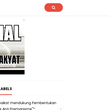
LABELS
s Saikat mendukung Pembentukan
s Anti Premanisme"*
1