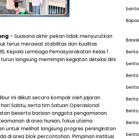
bantah
Bapas
ung
– Suasana akhir pekan tidak menyurutkan
Bares
k terus merawat stabilitas dan kualitas
026, Kepala Lembaga Pemasyarakatan Kelas 1
Berita
turun langsung memimpin kegiatan deteksi dini
berit
Berit
berit
ur ini diikuti secara kompak oleh jajaran
Berita
 hari Sabtu, serta tim Satuan Operasional
Berit
atan beserta barisan anggota pengamanan.
keamanan di area hunian, fokus utama
Berita
kan untuk melihat langsung progres peningkatan
berita
 di area blok percontohan. Pimpinan institusi