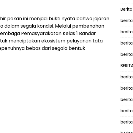
Berit
ir pekan ini menjadi bukti nyata bahwa jajaran
berit
a dalam segala kondisi. Melalui pembenahan
berit
 Lembaga Pemasyarakatan Kelas 1 Bandar
tuk menciptakan ekosistem pelayanan tata
berita
sepenuhnya bebas dari segala bentuk
berita
BERIT
berit
berit
berit
berit
berit