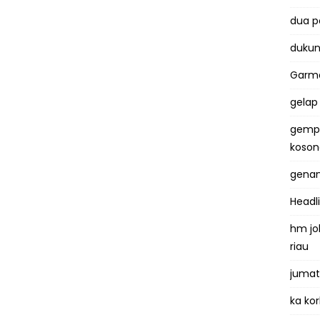
dua 
dukun
Garma
gelap
gemp
koso
genan
Headl
hm jo
riau
jumat
ka kor