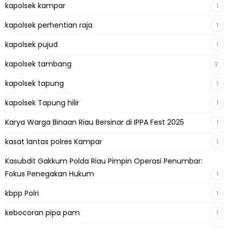
kapolsek kampar
1
kapolsek perhentian raja
1
kapolsek pujud
1
kapolsek tambang
2
kapolsek tapung
1
kapolsek Tapung hilir
1
Karya Warga Binaan Riau Bersinar di IPPA Fest 2025
1
kasat lantas polres Kampar
1
Kasubdit Gakkum Polda Riau Pimpin Operasi Penumbar:
Fokus Penegakan Hukum
1
kbpp Polri
1
kebocoran pipa pam
1