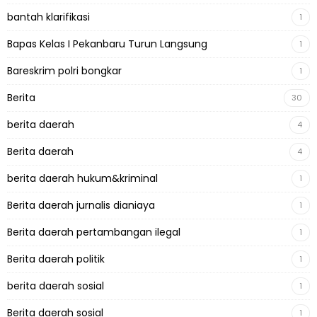
bantah klarifikasi
1
Bapas Kelas I Pekanbaru Turun Langsung
1
Bareskrim polri bongkar
1
Berita
30
berita daerah
4
Berita daerah
4
berita daerah hukum&kriminal
1
Berita daerah jurnalis dianiaya
1
Berita daerah pertambangan ilegal
1
Berita daerah politik
1
berita daerah sosial
1
Berita daerah sosial
1