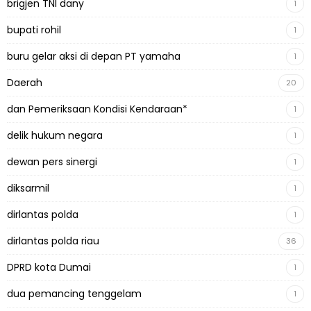
brigjen TNI dany
1
bupati rohil
1
buru gelar aksi di depan PT yamaha
1
Daerah
20
dan Pemeriksaan Kondisi Kendaraan*
1
delik hukum negara
1
dewan pers sinergi
1
diksarmil
1
dirlantas polda
1
dirlantas polda riau
36
DPRD kota Dumai
1
dua pemancing tenggelam
1