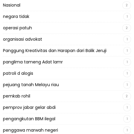
Nasional
2
negara tidak
1
operasi patuh
2
organisasi advokat
1
Panggung Kreativitas dan Harapan dari Balik Jeruji
1
panglima tameng Adat lamr
1
patroli d alogis
1
pejuang tanah Melayu riau
1
pemkab rohil
2
pemprov jabar gelar abdi
1
pengangkutan BBM ilegal
1
penggawa marwah negeri
1