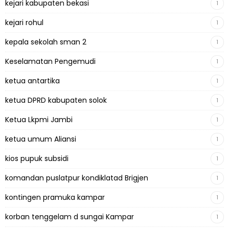
kejari kabupaten bekasi
1
kejari rohul
1
kepala sekolah sman 2
1
Keselamatan Pengemudi
1
ketua antartika
1
ketua DPRD kabupaten solok
1
Ketua Lkpmi Jambi
1
ketua umum Aliansi
1
kios pupuk subsidi
1
komandan puslatpur kondiklatad Brigjen
1
kontingen pramuka kampar
1
korban tenggelam d sungai Kampar
1