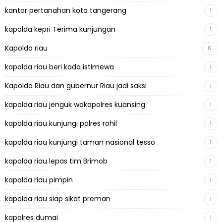
kantor pertanahan kota tangerang
1
kapolda kepri Terima kunjungan
1
Kapolda riau
6
kapolda riau beri kado istimewa
1
Kapolda Riau dan gubernur Riau jadi saksi
1
kapolda riau jenguk wakapolres kuansing
1
kapolda riau kunjungi polres rohil
1
kapolda riau kunjungi taman nasional tesso
1
kapolda riau lepas tim Brimob
1
kapolda riau pimpin
1
kapolda riau siap sikat preman
1
kapolres dumai
1