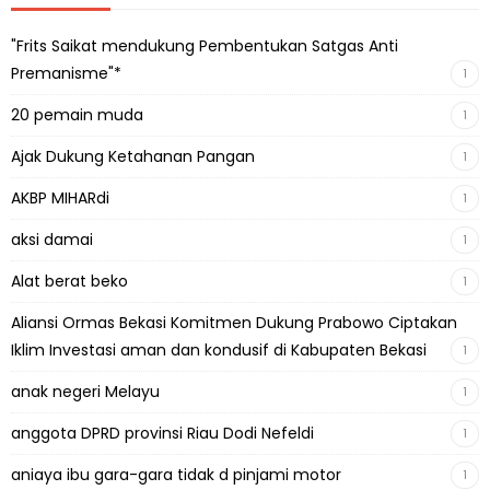
"Frits Saikat mendukung Pembentukan Satgas Anti
Premanisme"*
1
20 pemain muda
1
Ajak Dukung Ketahanan Pangan
1
AKBP MIHARdi
1
aksi damai
1
Alat berat beko
1
Aliansi Ormas Bekasi Komitmen Dukung Prabowo Ciptakan
Iklim Investasi aman dan kondusif di Kabupaten Bekasi
1
anak negeri Melayu
1
anggota DPRD provinsi Riau Dodi Nefeldi
1
aniaya ibu gara-gara tidak d pinjami motor
1