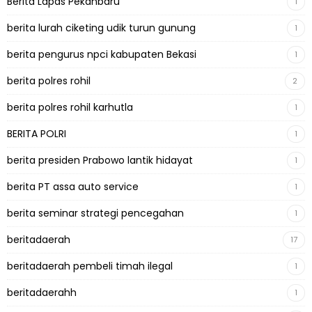
Berita Lapas Pekanbaru
1
berita lurah ciketing udik turun gunung
1
berita pengurus npci kabupaten Bekasi
1
berita polres rohil
2
berita polres rohil karhutla
1
BERITA POLRI
1
berita presiden Prabowo lantik hidayat
1
berita PT assa auto service
1
berita seminar strategi pencegahan
1
beritadaerah
17
beritadaerah pembeli timah ilegal
1
beritadaerahh
1