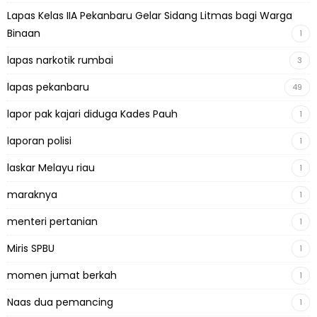
Lapas Kelas IIA Pekanbaru Gelar Sidang Litmas bagi Warga
Binaan
1
lapas narkotik rumbai
3
lapas pekanbaru
49
lapor pak kajari diduga Kades Pauh
1
laporan polisi
1
laskar Melayu riau
1
maraknya
1
menteri pertanian
1
Miris SPBU
1
momen jumat berkah
1
Naas dua pemancing
1