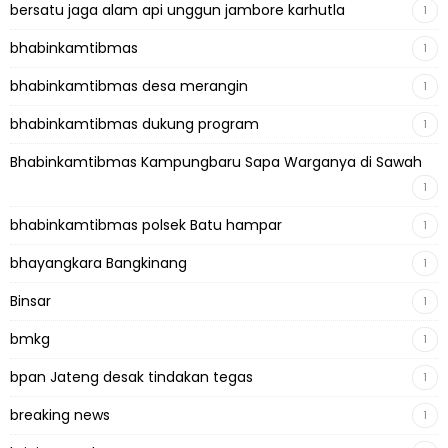
bersatu jaga alam api unggun jambore karhutla
1
bhabinkamtibmas
1
bhabinkamtibmas desa merangin
1
bhabinkamtibmas dukung program
1
Bhabinkamtibmas Kampungbaru Sapa Warganya di Sawah
1
bhabinkamtibmas polsek Batu hampar
1
bhayangkara Bangkinang
1
Binsar
1
bmkg
1
bpan Jateng desak tindakan tegas
1
breaking news
1