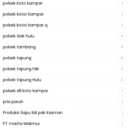
polsek Koto kampar
1
polsek kotor kampar
1
polsek kotor kampar q
1
polsek Siak hulu
3
polsek tambang
5
polsek tapung
5
polsek tapung hilir
2
polsek tapung Hulu
2
polsek xlll koto kampar
1
pria paruh
1
Produksi Sapu lidi pak Kasman
1
PT marita Makmur
1