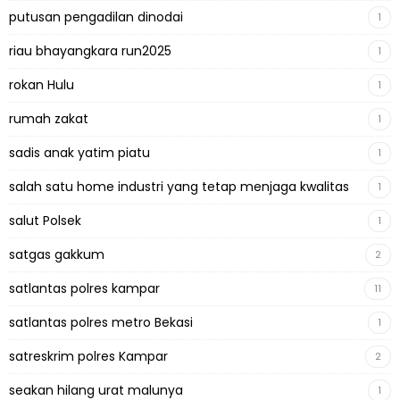
putusan pengadilan dinodai
1
riau bhayangkara run2025
1
rokan Hulu
1
rumah zakat
1
sadis anak yatim piatu
1
salah satu home industri yang tetap menjaga kwalitas
1
salut Polsek
1
satgas gakkum
2
satlantas polres kampar
11
satlantas polres metro Bekasi
1
satreskrim polres Kampar
2
seakan hilang urat malunya
1