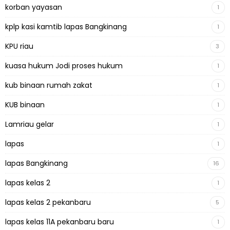
korban yayasan
1
kplp kasi kamtib lapas Bangkinang
1
KPU riau
3
kuasa hukum Jodi proses hukum
1
kub binaan rumah zakat
1
KUB binaan
1
Lamriau gelar
1
lapas
1
lapas Bangkinang
16
lapas kelas 2
1
lapas kelas 2 pekanbaru
5
lapas kelas 11A pekanbaru baru
1