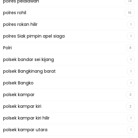
polres pelalawan
14
polres rohil
16
polres rokan hilir
1
polres Siak pimpin apel siaga
1
Polri
8
polsek bandar sei kijang
1
polsek Bangkinang barat
1
polsek Bangko
1
polsek kampar
3
polsek kampar kiri
2
polsek kampar kiri hilir
1
polsek kampar utara
1