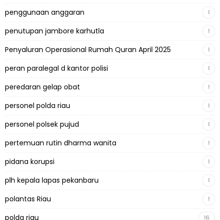
penggunaan anggaran
1
penutupan jambore karhutla
1
Penyaluran Operasional Rumah Quran April 2025
1
peran paralegal d kantor polisi
1
peredaran gelap obat
1
personel polda riau
1
personel polsek pujud
1
pertemuan rutin dharma wanita
1
pidana korupsi
1
plh kepala lapas pekanbaru
1
polantas Riau
1
polda riau
16