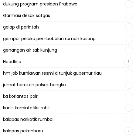
dukung program presiden Prabowo
1
Garmasi desak satgas
1
gelap di perintah
1
gempar pelaku pembobolan rumah kosong
1
genangan air tak kunjung
1
Headline
5
hm job kurniawan resmi d tunjuk gubernur riau
1
jumat barokah polsek bangko
1
ka korlantas polri
1
kadis kominfotiks rohil
1
kalapas narkotik rumbai
1
kalapas pekanbaru
2