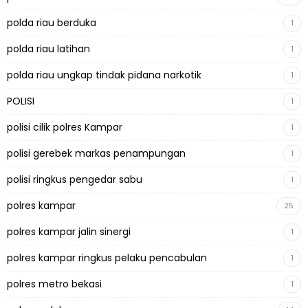
polda riau berduka
1
polda riau latihan
1
polda riau ungkap tindak pidana narkotik
1
POLISI
1
polisi cilik polres Kampar
1
polisi gerebek markas penampungan
1
polisi ringkus pengedar sabu
1
polres kampar
25
polres kampar jalin sinergi
1
polres kampar ringkus pelaku pencabulan
1
polres metro bekasi
1