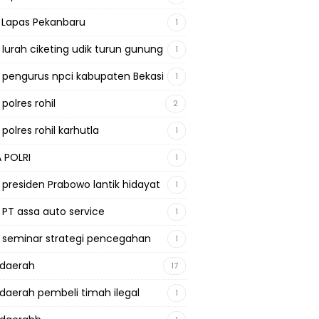
a Lapas Pekanbaru
1
a lurah ciketing udik turun gunung
1
a pengurus npci kabupaten Bekasi
1
 polres rohil
2
 polres rohil karhutla
1
A POLRI
1
a presiden Prabowo lantik hidayat
1
a PT assa auto service
1
a seminar strategi pencegahan
1
adaerah
17
adaerah pembeli timah ilegal
1