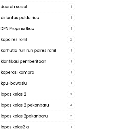
 daerah sosial
1
 dirlantas polda riau
1
 DPN Propinsi Riau
1
 kapolres rohil
2
 karhutla fun run polres rohil
1
 klarifikasi pemberitaan
1
a koperasi kampra
1
a kpu-bawaslu
1
 lapas kelas 2
3
a lapas kelas 2 pekanbaru
4
a lapas kelas 2pekanbaru
2
 lapas kelas2 a
1