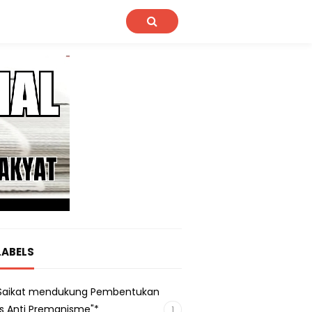
LABELS
s Saikat mendukung Pembentukan
s Anti Premanisme"*
1