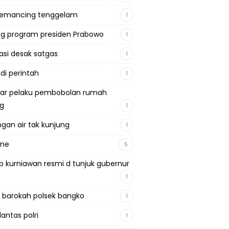
pemancing tenggelam
1
g program presiden Prabowo
1
si desak satgas
1
 di perintah
1
ar pelaku pembobolan rumah
ng
1
gan air tak kunjung
1
ine
5
b kurniawan resmi d tunjuk gubernur
1
 barokah polsek bangko
1
lantas polri
1