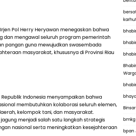
berit
bersa
karhu
u Irjen Pol Herry Heryawan menegaskan bahwa
bhab
ung dan mengawal seluruh program pemerintah
bhabi
nan pangan guna mewujudkan swasembada
teraan masyarakat, khususnya di Provinsi Riau
bhabi
Bhab
Warga
bhabi
bhaya
an Republik Indonesia menyampaikan bahwa
sional membutuhkan kolaborasi seluruh elemen,
Binsar
daerah, kelompok tani, dan masyarakat.
jagung menjadi salah satu langkah strategis
bmkg
gan nasional serta meningkatkan kesejahteraan
bpan 