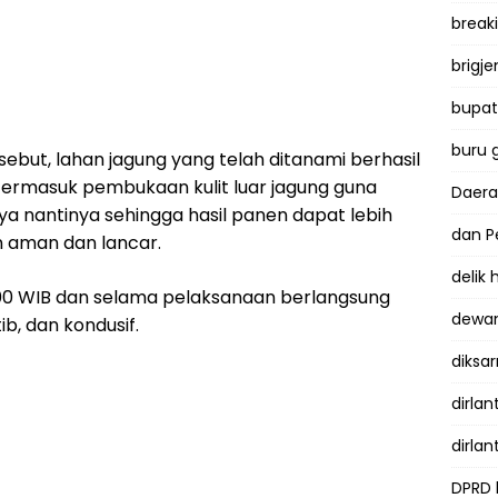
break
brigje
bupati
buru 
ersebut, lahan jagung yang telah ditanami berhasil
termasuk pembukaan kulit luar jagung guna
Daer
nantinya sehingga hasil panen dapat lebih
dan P
n aman dan lancar.
delik
.00 WIB dan selama pelaksanaan berlangsung
dewan
b, dan kondusif.
diksar
dirlan
dirlan
DPRD 