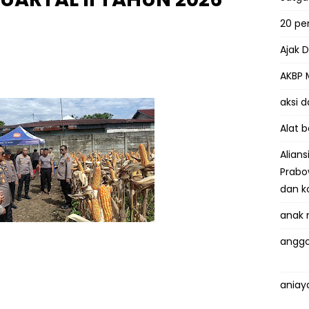
20 p
Ajak 
AKBP 
aksi 
Alat 
Alian
Prabo
dan k
anak 
anggo
aniay