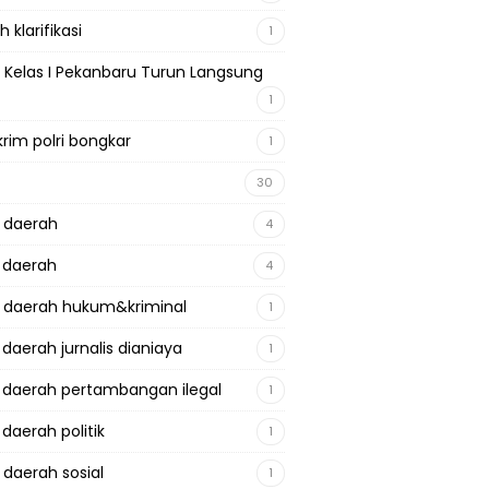
 klarifikasi
1
 Kelas I Pekanbaru Turun Langsung
1
krim polri bongkar
1
30
a daerah
4
a daerah
4
a daerah hukum&kriminal
1
 daerah jurnalis dianiaya
1
a daerah pertambangan ilegal
1
 daerah politik
1
 daerah sosial
1