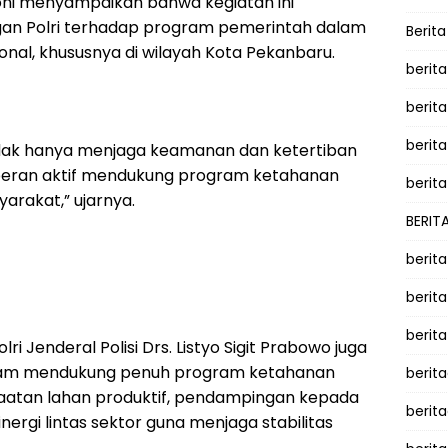
oni menyampaikan bahwa kegiatan ini
an Polri terhadap program pemerintah dalam
Berit
al, khususnya di wilayah Kota Pekanbaru.
berit
berit
berita
ir tidak hanya menjaga keamanan dan ketertiban
erperan aktif mendukung program ketahanan
berita
arakat,” ujarnya.
BERIT
berit
berit
berit
ri Jenderal Polisi Drs. Listyo Sigit Prabowo juga
lam mendukung penuh program ketahanan
berit
aatan lahan produktif, pendampingan kepada
berit
ergi lintas sektor guna menjaga stabilitas