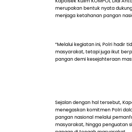
Kapolsek Kulim KOMPOL Didi Ant
merupakan bentuk nyata dukung
menjaga ketahanan pangan nasion
“Melalui kegiatan ini, Polri had
masyarakat, tetapi juga ikut b
pangan demi kesejahteraan masy
Sejalan dengan hal tersebut, Kapol
menegaskan komitmen Polri da
pangan nasional melalui pemanf
masyarakat, hingga penguatan sin
pangan di tengah masyarakat.