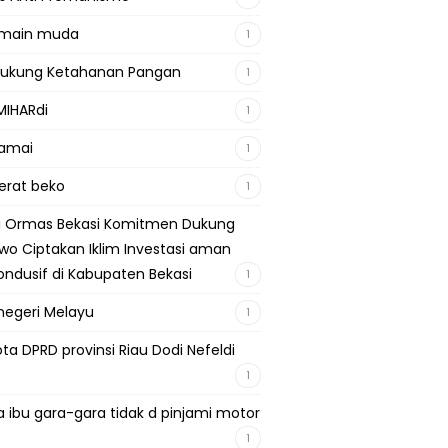
emain muda
1
Dukung Ketahanan Pangan
1
MIHARdi
1
damai
1
berat beko
1
si Ormas Bekasi Komitmen Dukung
wo Ciptakan Iklim Investasi aman
ondusif di Kabupaten Bekasi
1
negeri Melayu
1
ta DPRD provinsi Riau Dodi Nefeldi
1
a ibu gara-gara tidak d pinjami motor
1