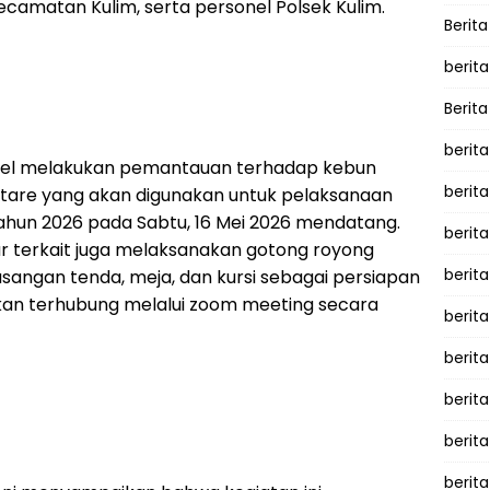
amatan Kulim, serta personel Polsek Kulim.
Berita
berita
Berita
berita
onel melakukan pemantauan terhadap kebun
berita
hektare yang akan digunakan untuk pelaksanaan
Tahun 2026 pada Sabtu, 16 Mei 2026 mendatang.
berita
ur terkait juga melaksanakan gotong royong
berit
angan tenda, meja, dan kursi sebagai persiapan
an terhubung melalui zoom meeting secara
berit
berita
berit
berit
berita