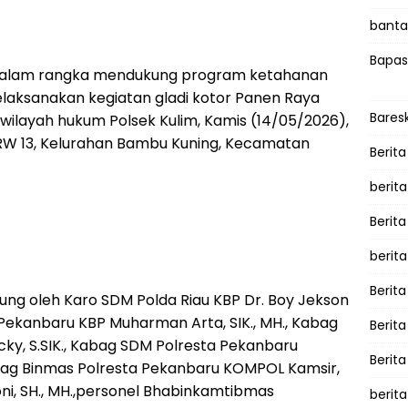
bantah
Bapas
alam rangka mendukung program ketahanan
elaksanakan kegiatan gladi kotor Panen Raya
Bares
i wilayah hukum Polsek Kulim, Kamis (14/05/2026),
/RW 13, Kelurahan Bambu Kuning, Kecamatan
Berita
berit
Berit
berit
Berita
ung oleh Karo SDM Polda Riau KBP Dr. Boy Jekson
a Pekanbaru KBP Muharman Arta, SIK., MH., Kabag
Berit
cky, S.SIK., Kabag SDM Polresta Pekanbaru
Berita
bag Binmas Polresta Pekanbaru KOMPOL Kamsir,
ni, SH., MH.,personel Bhabinkamtibmas
berita