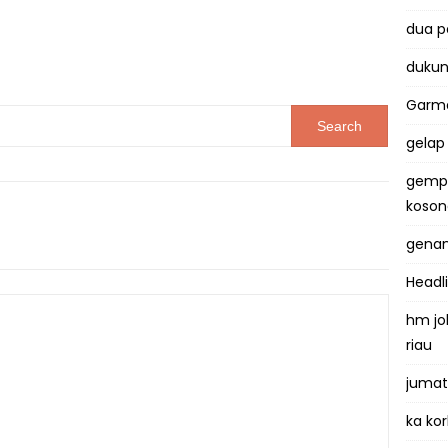
dua 
dukun
Garma
gelap
gemp
koso
genan
Headl
hm jo
riau
jumat
ka kor