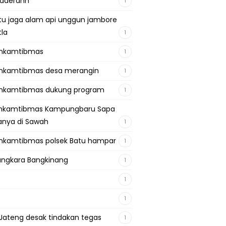
adaerahh
1
tu jaga alam api unggun jambore
tla
1
inkamtibmas
1
nkamtibmas desa merangin
1
nkamtibmas dukung program
1
inkamtibmas Kampungbaru Sapa
nya di Sawah
1
nkamtibmas polsek Batu hampar
1
ngkara Bangkinang
1
1
1
Jateng desak tindakan tegas
1