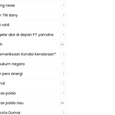
ing news
1
n TNI dany
1
 rohil
1
gelar aksi di depan PT yamaha
1
ah
20
emeriksaan Kondisi Kendaraan*
1
 hukum negara
1
 pers sinergi
1
mil
1
tas polda
1
tas polda riau
36
kota Dumai
1