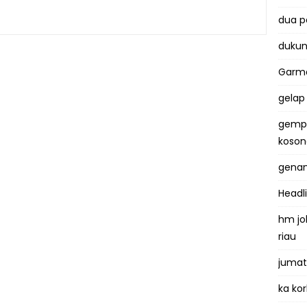
dua 
dukun
Garma
gelap
gemp
koso
genan
Headl
hm jo
riau
jumat
ka kor