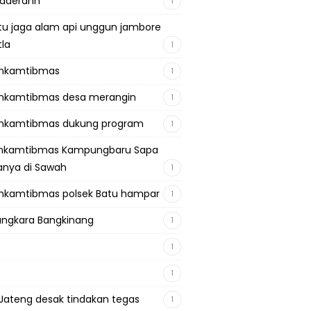
adaerahh
1
tu jaga alam api unggun jambore
tla
1
inkamtibmas
1
nkamtibmas desa merangin
1
nkamtibmas dukung program
1
inkamtibmas Kampungbaru Sapa
nya di Sawah
1
nkamtibmas polsek Batu hampar
1
ngkara Bangkinang
1
1
1
Jateng desak tindakan tegas
1