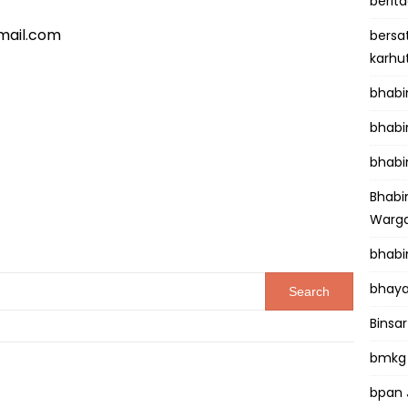
berit
mail.com
bersa
karhu
bhab
bhabi
bhabi
Bhab
Warga
bhabi
bhaya
Binsar
bmkg
bpan 