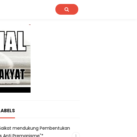
LABELS
s Saikat mendukung Pembentukan
s Anti Premanisme"*
1