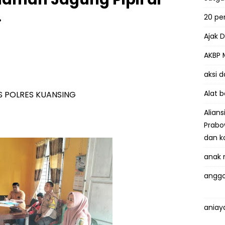
.
20 p
Ajak 
AKBP 
aksi 
Alat 
AS POLRES KUANSING
Alian
Prabo
dan k
anak 
anggo
aniay