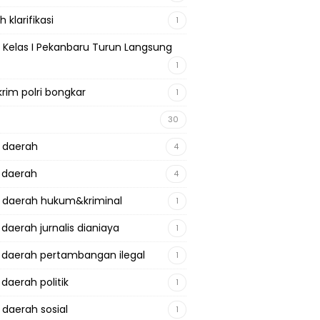
 klarifikasi
1
 Kelas I Pekanbaru Turun Langsung
1
krim polri bongkar
1
30
a daerah
4
a daerah
4
a daerah hukum&kriminal
1
 daerah jurnalis dianiaya
1
a daerah pertambangan ilegal
1
 daerah politik
1
 daerah sosial
1