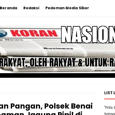
Beranda
Redaksi
Pedoman Media Siber
LIST 
n Pangan, Polsek Benai
"Frit
aman Jagung Pipil di
Satga