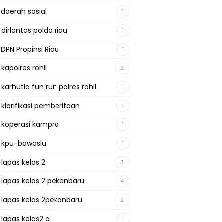
 daerah sosial
1
 dirlantas polda riau
1
 DPN Propinsi Riau
1
 kapolres rohil
2
 karhutla fun run polres rohil
1
 klarifikasi pemberitaan
1
a koperasi kampra
1
a kpu-bawaslu
1
 lapas kelas 2
3
a lapas kelas 2 pekanbaru
4
a lapas kelas 2pekanbaru
2
 lapas kelas2 a
1