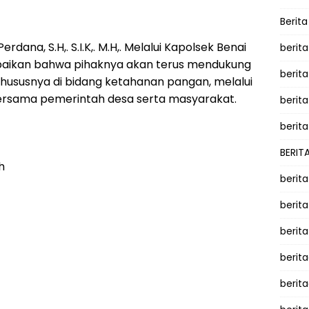
Berit
dana, S.H,. S.I.K,. M.H,. Melalui Kapolsek Benai
berit
yampaikan bahwa pihaknya akan terus mendukung
berit
hususnya di bidang ketahanan pangan, melalui
ersama pemerintah desa serta masyarakat.
berita
berita
BERIT
h
berit
berit
berit
berit
berit