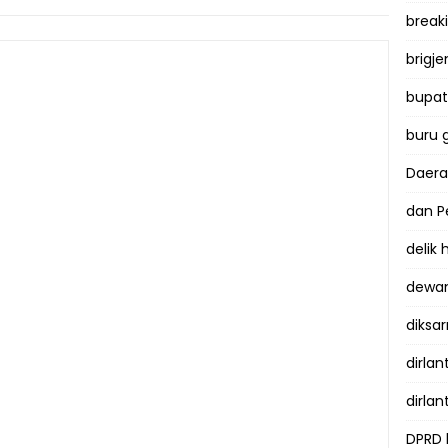
break
brigje
bupati
buru 
Daer
dan P
delik
dewan
diksar
dirlan
dirlan
DPRD 