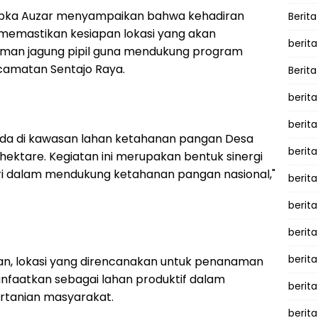
ipka Auzar menyampaikan bahwa kehadiran
Berita
k memastikan kesiapan lokasi yang akan
berita
aman jagung pipil guna mendukung program
camatan Sentajo Raya.
Berita
berita
berita
rada di kawasan lahan ketahanan pangan Desa
berita
 hektare. Kegiatan ini merupakan bentuk sinergi
ri dalam mendukung ketahanan pangan nasional,"
berit
berit
berita
berit
ukan, lokasi yang direncanakan untuk penanaman
imanfaatkan sebagai lahan produktif dalam
berit
rtanian masyarakat.
berita