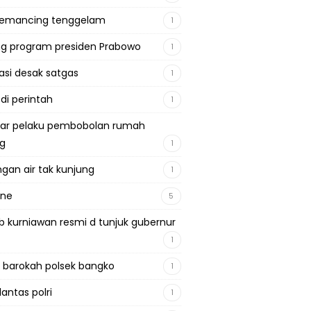
pemancing tenggelam
1
g program presiden Prabowo
1
si desak satgas
1
 di perintah
1
ar pelaku pembobolan rumah
ng
1
gan air tak kunjung
1
ine
5
b kurniawan resmi d tunjuk gubernur
1
 barokah polsek bangko
1
lantas polri
1