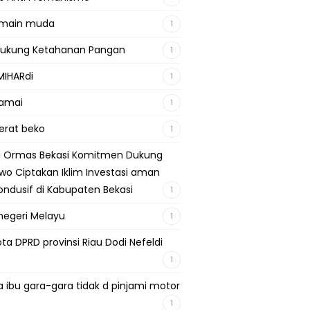
emain muda
1
Dukung Ketahanan Pangan
1
MIHARdi
1
damai
1
berat beko
1
si Ormas Bekasi Komitmen Dukung
wo Ciptakan Iklim Investasi aman
ondusif di Kabupaten Bekasi
1
negeri Melayu
1
ta DPRD provinsi Riau Dodi Nefeldi
1
a ibu gara-gara tidak d pinjami motor
1