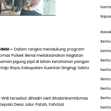
bantah
Bapas
Bares
Berita
INGI –
Dalam rangka mendukung program
berit
bmas Polsek Benai melaksanakan kegiatan
Berit
naman jagung pipil di lahan ketahanan pangan
tajo Raya, Kabupaten Kuantan Singingi, Sabtu
berit
Berita
Berit
0 WIB tersebut dihadiri oleh Bhabinkamtibmas
Berita
Kepala Desa Jalur Patah, Fahrizal.
berita