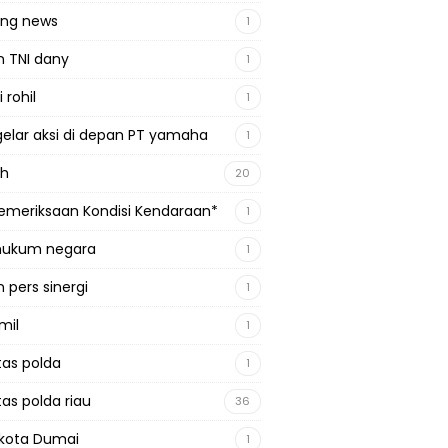
ing news
1
n TNI dany
1
 rohil
1
gelar aksi di depan PT yamaha
1
ah
20
emeriksaan Kondisi Kendaraan*
1
 hukum negara
1
 pers sinergi
1
mil
1
tas polda
1
tas polda riau
36
kota Dumai
1