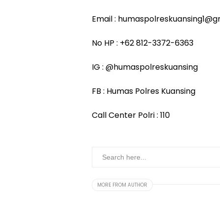
Email : humaspolreskuansing1@g
No HP : +62 812-3372-6363
IG : @humaspolreskuansing
FB : Humas Polres Kuansing
Call Center Polri : 110
MORE FROM AUTHOR