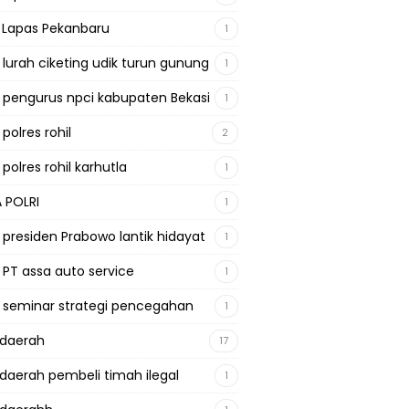
a Lapas Pekanbaru
1
a lurah ciketing udik turun gunung
1
a pengurus npci kabupaten Bekasi
1
 polres rohil
2
 polres rohil karhutla
1
A POLRI
1
a presiden Prabowo lantik hidayat
1
a PT assa auto service
1
a seminar strategi pencegahan
1
adaerah
17
adaerah pembeli timah ilegal
1