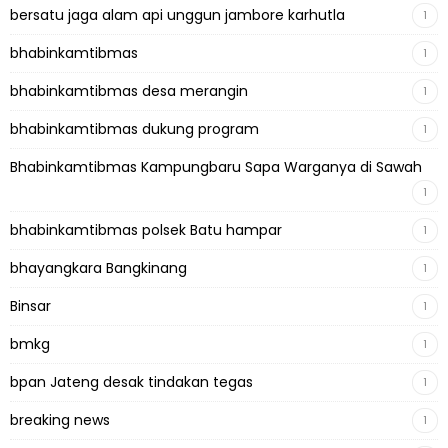
bersatu jaga alam api unggun jambore karhutla
1
bhabinkamtibmas
1
bhabinkamtibmas desa merangin
1
bhabinkamtibmas dukung program
1
Bhabinkamtibmas Kampungbaru Sapa Warganya di Sawah
1
bhabinkamtibmas polsek Batu hampar
1
bhayangkara Bangkinang
1
Binsar
1
bmkg
1
bpan Jateng desak tindakan tegas
1
breaking news
1