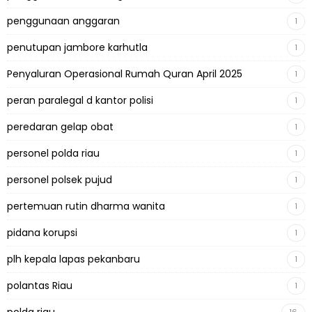
penggunaan anggaran
1
penutupan jambore karhutla
1
Penyaluran Operasional Rumah Quran April 2025
1
peran paralegal d kantor polisi
1
peredaran gelap obat
1
personel polda riau
1
personel polsek pujud
1
pertemuan rutin dharma wanita
1
pidana korupsi
1
plh kepala lapas pekanbaru
1
polantas Riau
1