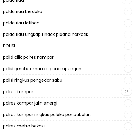
polda riau
16
polda riau berduka
1
polda riau latihan
1
polda riau ungkap tindak pidana narkotik
1
POLISI
1
polisi cilik polres Kampar
1
polisi gerebek markas penampungan
1
polisi ringkus pengedar sabu
1
polres kampar
25
polres kampar jalin sinergi
1
polres kampar ringkus pelaku pencabulan
1
polres metro bekasi
1