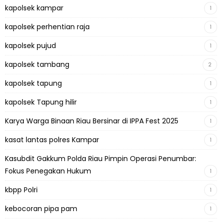
kapolsek kampar
1
kapolsek perhentian raja
1
kapolsek pujud
1
kapolsek tambang
2
kapolsek tapung
1
kapolsek Tapung hilir
1
Karya Warga Binaan Riau Bersinar di IPPA Fest 2025
1
kasat lantas polres Kampar
1
Kasubdit Gakkum Polda Riau Pimpin Operasi Penumbar:
Fokus Penegakan Hukum
1
kbpp Polri
1
kebocoran pipa pam
1