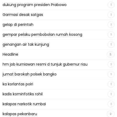
dukung program presiden Prabowo
1
Garmasi desak satgas
1
gelap di perintah
1
gempar pelaku pembobolan rumah kosong
1
genangan air tak kunjung
1
Headline
5
hm job kurniawan resmi d tunjuk gubernur riau
1
jumat barokah polsek bangko
1
ka korlantas polri
1
kadis kominfotiks rohil
1
kalapas narkotik rumbai
1
kalapas pekanbaru
2