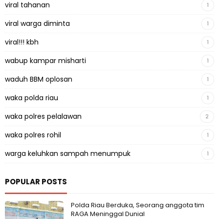
viral tahanan
1
viral warga diminta
1
viral!!! kbh
1
wabup kampar misharti
1
waduh BBM oplosan
1
waka polda riau
1
waka polres pelalawan
2
waka polres rohil
1
warga keluhkan sampah menumpuk
1
POPULAR POSTS
Polda Riau Berduka, Seorang anggota tim
RAGA Meninggal Dunial