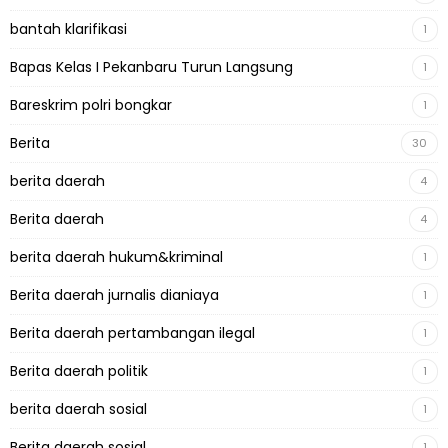
bantah klarifikasi
1
Bapas Kelas I Pekanbaru Turun Langsung
1
Bareskrim polri bongkar
1
Berita
30
berita daerah
4
Berita daerah
4
berita daerah hukum&kriminal
1
Berita daerah jurnalis dianiaya
1
Berita daerah pertambangan ilegal
1
Berita daerah politik
1
berita daerah sosial
1
Berita daerah sosial
1