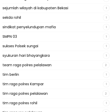
sejumlah wilayah di kabupaten Bekasi
1
sekda rohil
1
sindikat penyelundupan mafia
1
SMPN 03
1
sukses Polsek sungai
1
syukuran hari bhayangkara
1
team raga polres pelalawan
2
tim berlin
1
tim raga polres Kampar
1
tim raga polres pelalawan
2
tim raga polres rohil
1