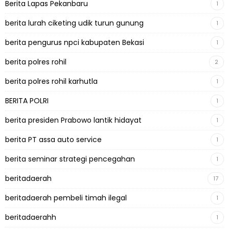
Berita Lapas Pekanbaru
1
berita lurah ciketing udik turun gunung
1
berita pengurus npci kabupaten Bekasi
1
berita polres rohil
2
berita polres rohil karhutla
1
BERITA POLRI
1
berita presiden Prabowo lantik hidayat
1
berita PT assa auto service
1
berita seminar strategi pencegahan
1
beritadaerah
17
beritadaerah pembeli timah ilegal
1
beritadaerahh
1