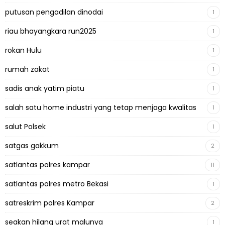
putusan pengadilan dinodai
1
riau bhayangkara run2025
1
rokan Hulu
1
rumah zakat
1
sadis anak yatim piatu
1
salah satu home industri yang tetap menjaga kwalitas
1
salut Polsek
1
satgas gakkum
2
satlantas polres kampar
11
satlantas polres metro Bekasi
1
satreskrim polres Kampar
2
seakan hilang urat malunya
1