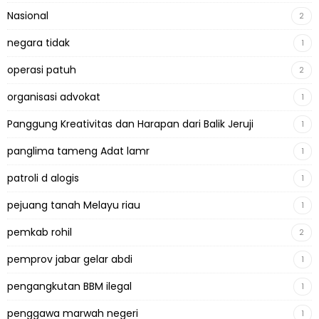
Nasional
2
negara tidak
1
operasi patuh
2
organisasi advokat
1
Panggung Kreativitas dan Harapan dari Balik Jeruji
1
panglima tameng Adat lamr
1
patroli d alogis
1
pejuang tanah Melayu riau
1
pemkab rohil
2
pemprov jabar gelar abdi
1
pengangkutan BBM ilegal
1
penggawa marwah negeri
1