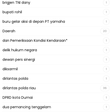
brigjen TNI dany
1
bupati rohil
1
buru gelar aksi di depan PT yamaha
1
Daerah
20
dan Pemeriksaan Kondisi Kendaraan*
1
delik hukum negara
1
dewan pers sinergi
1
diksarmil
1
dirlantas polda
1
dirlantas polda riau
36
DPRD kota Dumai
1
dua pemancing tenggelam
1