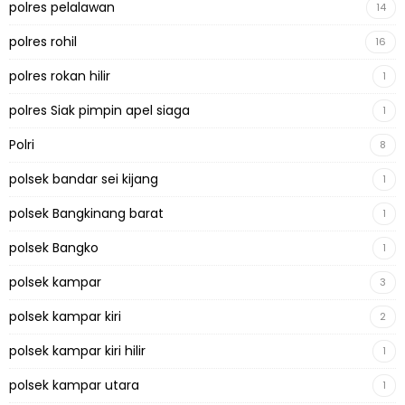
polres pelalawan
14
polres rohil
16
polres rokan hilir
1
polres Siak pimpin apel siaga
1
Polri
8
polsek bandar sei kijang
1
polsek Bangkinang barat
1
polsek Bangko
1
polsek kampar
3
polsek kampar kiri
2
polsek kampar kiri hilir
1
polsek kampar utara
1