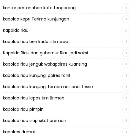
kantor pertanahan kota tangerang
1
kapolda kepri Terima kunjungan
1
Kapolda riau
6
kapolda riau beri kado istimewa
1
Kapolda Riau dan gubernur Riau jadi saksi
1
kapolda riau jenguk wakapolres kuansing
1
kapolda riau kunjungi polres rohil
1
kapolda riau kunjungi taman nasional tesso
1
kapolda riau lepas tim Brimob
1
kapolda riau pimpin
1
kapolda riau siap sikat preman
1
kapolres dumai
1