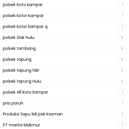
polsek Koto kampar
1
polsek kotor kampar
1
polsek kotor kampar q
1
polsek Siak hulu
3
polsek tambang
5
polsek tapung
5
polsek tapung hilir
2
polsek tapung Hulu
2
polsek xlll koto kampar
1
pria paruh
1
Produksi Sapu lidi pak Kasman
1
PT marita Makmur
1