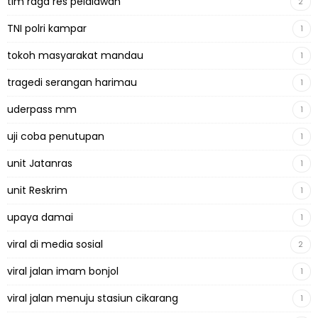
tim raga res pelalawan
2
TNI polri kampar
1
tokoh masyarakat mandau
1
tragedi serangan harimau
1
uderpass mm
1
uji coba penutupan
1
unit Jatanras
1
unit Reskrim
1
upaya damai
1
viral di media sosial
2
viral jalan imam bonjol
1
viral jalan menuju stasiun cikarang
1