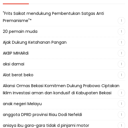
"Frits Saikat mendukung Pembentukan Satgas Anti
Premanisme"*
1
20 pemain muda
1
Ajak Dukung Ketahanan Pangan
1
AKBP MIHARdi
1
aksi damai
1
Alat berat beko
1
Aliansi Ormas Bekasi Komitmen Dukung Prabowo Ciptakan
Iklim Investasi aman dan kondusif di Kabupaten Bekasi
1
anak negeri Melayu
1
anggota DPRD provinsi Riau Dodi Nefeldi
1
aniaya ibu gara-gara tidak d pinjami motor
1