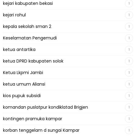
kejari kabupaten bekasi
1
kejari rohul
1
kepala sekolah sman 2
1
Keselamatan Pengemudi
1
ketua antartika
1
ketua DPRD kabupaten solok
1
Ketua Lkpmi Jambi
1
ketua umum Aliansi
1
kios pupuk subsidi
1
komandan puslatpur kondiklatad Brigjen
1
kontingen pramuka kampar
1
korban tenggelam d sungai Kampar
1