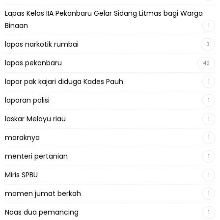
Lapas Kelas IIA Pekanbaru Gelar Sidang Litmas bagi Warga
Binaan
1
lapas narkotik rumbai
3
lapas pekanbaru
49
lapor pak kajari diduga Kades Pauh
1
laporan polisi
1
laskar Melayu riau
1
maraknya
1
menteri pertanian
1
Miris SPBU
1
momen jumat berkah
1
Naas dua pemancing
1