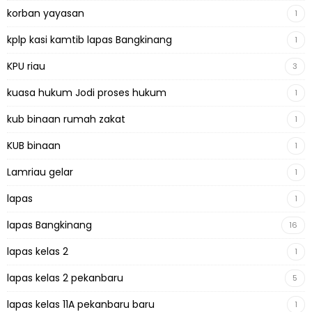
korban yayasan
1
kplp kasi kamtib lapas Bangkinang
1
KPU riau
3
kuasa hukum Jodi proses hukum
1
kub binaan rumah zakat
1
KUB binaan
1
Lamriau gelar
1
lapas
1
lapas Bangkinang
16
lapas kelas 2
1
lapas kelas 2 pekanbaru
5
lapas kelas 11A pekanbaru baru
1