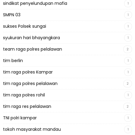
sindikat penyelundupan mafia
1
SMPN 03
1
sukses Polsek sungai
1
syukuran hari bhayangkara
1
team raga polres pelalawan
2
tim berlin
1
tim raga polres Kampar
1
tim raga polres pelalawan
2
tim raga polres rohil
1
tim raga res pelalawan
2
TNI polri kampar
1
tokoh masyarakat mandau
1