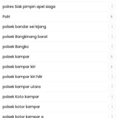
polres Siak pimpin apel siaga
1
Polri
8
polsek bandar sei kijang
1
polsek Bangkinang barat
1
polsek Bangko
1
polsek kampar
3
polsek kampar kiri
2
polsek kampar kiri hilir
1
polsek kampar utara
1
polsek Koto kampar
1
polsek kotor kampar
1
polsek kotor kampar q
1