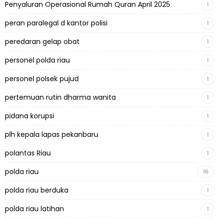
Penyaluran Operasional Rumah Quran April 2025
1
peran paralegal d kantor polisi
1
peredaran gelap obat
1
personel polda riau
1
personel polsek pujud
1
pertemuan rutin dharma wanita
1
pidana korupsi
1
plh kepala lapas pekanbaru
1
polantas Riau
1
polda riau
16
polda riau berduka
1
polda riau latihan
1