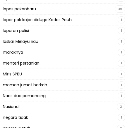
lapas pekanbaru
49
lapor pak kajari diduga Kades Pauh
1
laporan polisi
1
laskar Melayu riau
1
maraknya
1
menteri pertanian
1
Miris SPBU
1
momen jumat berkah
1
Naas dua pemancing
1
Nasional
2
negara tidak
1