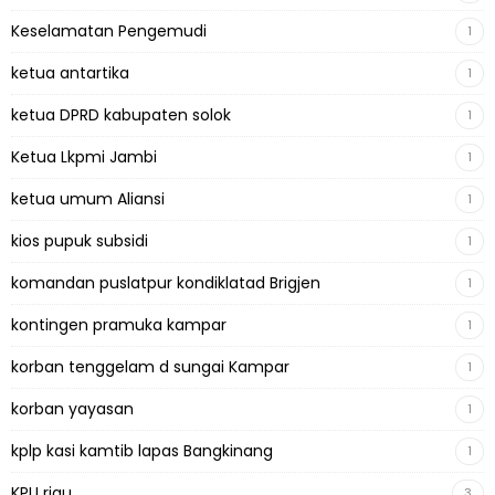
Keselamatan Pengemudi
1
ketua antartika
1
ketua DPRD kabupaten solok
1
Ketua Lkpmi Jambi
1
ketua umum Aliansi
1
kios pupuk subsidi
1
komandan puslatpur kondiklatad Brigjen
1
kontingen pramuka kampar
1
korban tenggelam d sungai Kampar
1
korban yayasan
1
kplp kasi kamtib lapas Bangkinang
1
KPU riau
3