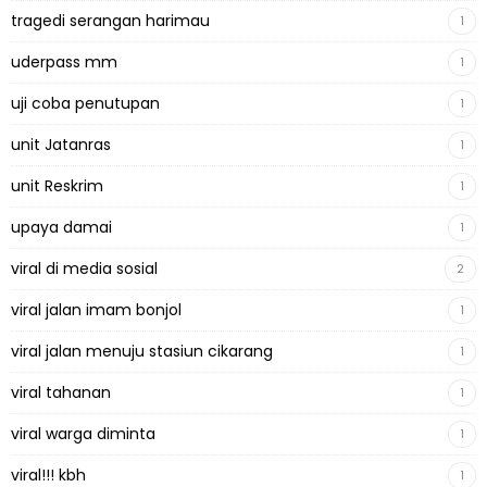
tragedi serangan harimau
1
uderpass mm
1
uji coba penutupan
1
unit Jatanras
1
unit Reskrim
1
upaya damai
1
viral di media sosial
2
viral jalan imam bonjol
1
viral jalan menuju stasiun cikarang
1
viral tahanan
1
viral warga diminta
1
viral!!! kbh
1