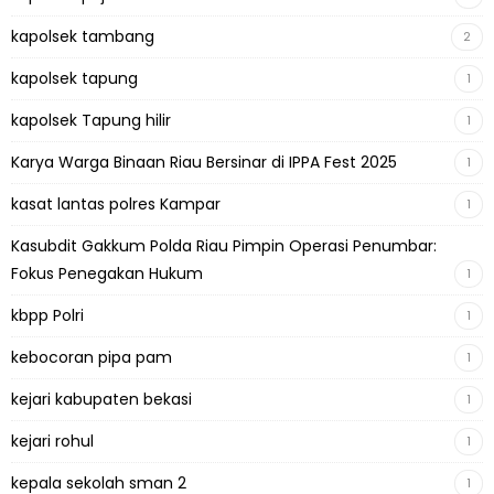
kapolsek tambang
2
kapolsek tapung
1
kapolsek Tapung hilir
1
Karya Warga Binaan Riau Bersinar di IPPA Fest 2025
1
kasat lantas polres Kampar
1
Kasubdit Gakkum Polda Riau Pimpin Operasi Penumbar:
Fokus Penegakan Hukum
1
kbpp Polri
1
kebocoran pipa pam
1
kejari kabupaten bekasi
1
kejari rohul
1
kepala sekolah sman 2
1