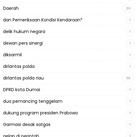
Daerah
20
dan Pemeriksaan Kondisi Kendaraan*
1
delik hukum negara
1
dewan pers sinergi
1
diksarmil
1
dirlantas polda
1
dirlantas polda riau
36
DPRD kota Dumai
1
dua pemancing tenggelam
1
dukung program presiden Prabowo
1
Garmasi desak satgas
1
gelap di perintah
1