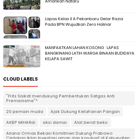
Amankan Nataru
Lapas Kelas II A Pekanbaru Gelar Razia
Pada BPN Wujudkan Zero Halinar
MANFAATKAN LAHAN KOSONG : LAPAS
BANGKINANG LATIH WARGA BINAAN BUDIDAYA
KELAPA SAWIT
CLOUD LABELS
"Frits Saikat mendukung Pembentukan Satgas Anti
Premanisme"*
20 pemain muda
Ajak Dukung Ketahanan Pangan
AKBP MIHARdi
aksi damai
Alat berat beko
Aliansi Ormas Bekasi Komitmen Dukung Prabowo
Ciptakan Iklim Investasi aman dan kondusif di Kabupaten