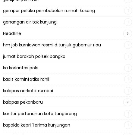
gempar pelaku pembobolan rumah kosong
1
genangan air tak kunjung
1
Headline
5
hm job kurniawan resmi d tunjuk gubernur riau
1
jumat barokah polsek bangko
1
ka korlantas polri
1
kadis kominfotiks rohil
1
kalapas narkotik rumbai
1
kalapas pekanbaru
2
kantor pertanahan kota tangerang
1
kapolda kepri Terima kunjungan
1