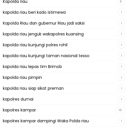
Kapolda riau
6
kapolda riau beri kado istimewa
1
Kapolda Riau dan gubernur Riau jadi saksi
1
kapolda riau jenguk wakapolres kuansing
1
kapolda riau kunjungi polres rohil
1
kapolda riau kunjungi taman nasional tesso
1
kapolda riau lepas tim Brimob
1
kapolda riau pimpin
1
kapolda riau siap sikat preman
1
kapolres dumai
1
kapolres kampar
16
kapolres kampar dampingi Waka Polda riau
1