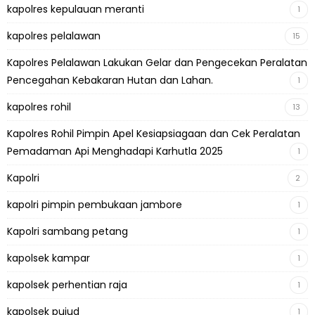
kapolres kepulauan meranti
1
kapolres pelalawan
15
Kapolres Pelalawan Lakukan Gelar dan Pengecekan Peralatan
Pencegahan Kebakaran Hutan dan Lahan.
1
kapolres rohil
13
Kapolres Rohil Pimpin Apel Kesiapsiagaan dan Cek Peralatan
Pemadaman Api Menghadapi Karhutla 2025
1
Kapolri
2
kapolri pimpin pembukaan jambore
1
Kapolri sambang petang
1
kapolsek kampar
1
kapolsek perhentian raja
1
kapolsek pujud
1