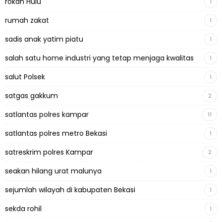
rokan Hulu
1
rumah zakat
1
sadis anak yatim piatu
1
salah satu home industri yang tetap menjaga kwalitas
1
salut Polsek
1
satgas gakkum
2
satlantas polres kampar
11
satlantas polres metro Bekasi
1
satreskrim polres Kampar
2
seakan hilang urat malunya
1
sejumlah wilayah di kabupaten Bekasi
1
sekda rohil
1