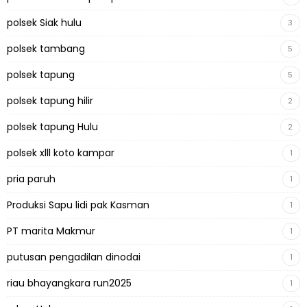
polsek Siak hulu
3
polsek tambang
5
polsek tapung
5
polsek tapung hilir
2
polsek tapung Hulu
2
polsek xlll koto kampar
1
pria paruh
1
Produksi Sapu lidi pak Kasman
1
PT marita Makmur
1
putusan pengadilan dinodai
1
riau bhayangkara run2025
1