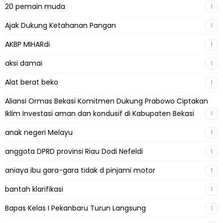
20 pemain muda
1
Ajak Dukung Ketahanan Pangan
1
AKBP MIHARdi
1
aksi damai
1
Alat berat beko
1
Aliansi Ormas Bekasi Komitmen Dukung Prabowo Ciptakan
Iklim Investasi aman dan kondusif di Kabupaten Bekasi
1
anak negeri Melayu
1
anggota DPRD provinsi Riau Dodi Nefeldi
1
aniaya ibu gara-gara tidak d pinjami motor
1
bantah klarifikasi
1
Bapas Kelas I Pekanbaru Turun Langsung
1