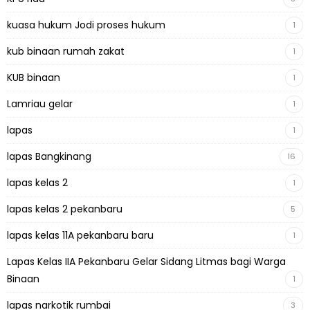
kuasa hukum Jodi proses hukum
1
kub binaan rumah zakat
1
KUB binaan
1
Lamriau gelar
1
lapas
1
lapas Bangkinang
16
lapas kelas 2
1
lapas kelas 2 pekanbaru
5
lapas kelas 11A pekanbaru baru
1
Lapas Kelas IIA Pekanbaru Gelar Sidang Litmas bagi Warga
Binaan
1
lapas narkotik rumbai
3