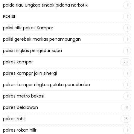
polda riau ungkap tindak pidana narkotik
1
POLISI
1
polisi cilik polres Kampar
1
polisi gerebek markas penampungan
1
polisi ringkus pengedar sabu
1
polres kampar
25
polres kampar jalin sinergi
1
polres kampar ringkus pelaku pencabulan
1
polres metro bekasi
1
polres pelalawan
14
polres rohil
16
polres rokan hilir
1