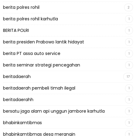
berita polres rohil
2
berita polres rohil karhutla
1
BERITA POLRI
1
berita presiden Prabowo lantik hidayat
1
berita PT assa auto service
1
berita seminar strategi pencegahan
1
beritadaerah
17
beritadaerah pembeli timah ilegal
1
beritadaerahh
1
bersatu jaga alam api unggun jambore karhutla
1
bhabinkamtibmas
1
bhabinkamtibmas desa merangin
1