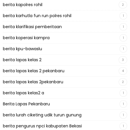
berita kapolres rohil
2
berita karhutla fun run polres rohil
1
berita klarifikasi pemberitaan
1
berita koperasi kampra
1
berita kpu-bawaslu
1
berita lapas kelas 2
3
berita lapas kelas 2 pekanbaru
4
berita lapas kelas 2pekanbaru
2
berita lapas kelas2 a
1
Berita Lapas Pekanbaru
1
berita lurah ciketing udik turun gunung
1
berita pengurus npci kabupaten Bekasi
1