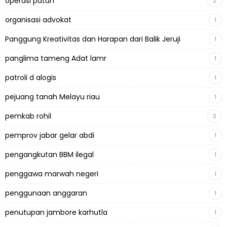
operasi patuh
2
organisasi advokat
1
Panggung Kreativitas dan Harapan dari Balik Jeruji
1
panglima tameng Adat lamr
1
patroli d alogis
1
pejuang tanah Melayu riau
1
pemkab rohil
2
pemprov jabar gelar abdi
1
pengangkutan BBM ilegal
1
penggawa marwah negeri
1
penggunaan anggaran
1
penutupan jambore karhutla
1