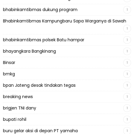
bhabinkamtibmas dukung program
1
Bhabinkamtibmas Kampungbaru Sapa Warganya di Sawah
1
bhabinkamtibmas polsek Batu hampar
1
bhayangkara Bangkinang
1
Binsar
1
bmkg
1
bpan Jateng desak tindakan tegas
1
breaking news
1
brigjen TNI dany
1
bupati rohil
1
buru gelar aksi di depan PT yamaha
1