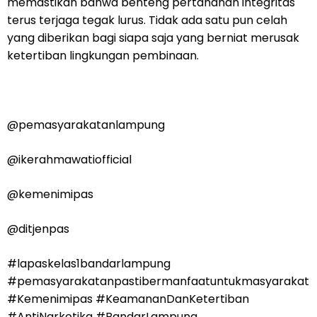
memastikan bahwa benteng pertahanan integritas
terus terjaga tegak lurus. Tidak ada satu pun celah
yang diberikan bagi siapa saja yang berniat merusak
ketertiban lingkungan pembinaan.
@pemasyarakatanlampung
@ikerahmawatiofficial
@kemenimipas
@ditjenpas
#lapaskelas1bandarlampung
#pemasyarakatanpastibermanfaatuntukmasyarakat
#Kemenimipas #KeamananDanKetertiban
#AntiNarkotika #BandarLampung