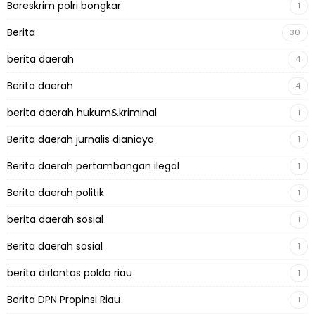
Bareskrim polri bongkar
1
Berita
30
berita daerah
4
Berita daerah
4
berita daerah hukum&kriminal
1
Berita daerah jurnalis dianiaya
1
Berita daerah pertambangan ilegal
1
Berita daerah politik
1
berita daerah sosial
1
Berita daerah sosial
1
berita dirlantas polda riau
1
Berita DPN Propinsi Riau
1