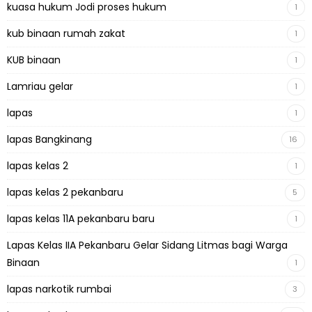
kuasa hukum Jodi proses hukum
1
kub binaan rumah zakat
1
KUB binaan
1
Lamriau gelar
1
lapas
1
lapas Bangkinang
16
lapas kelas 2
1
lapas kelas 2 pekanbaru
5
lapas kelas 11A pekanbaru baru
1
Lapas Kelas IIA Pekanbaru Gelar Sidang Litmas bagi Warga
Binaan
1
lapas narkotik rumbai
3