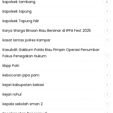
kapolsek tambang
2
kapolsek tapung
1
kapolsek Tapung hilir
1
Karya Warga Binaan Riau Bersinar di IPPA Fest 2025
1
kasat lantas polres Kampar
1
Kasubdit Gakkum Polda Riau Pimpin Operasi Penumbar:
Fokus Penegakan Hukum
1
kbpp Polri
1
kebocoran pipa pam
1
kejari kabupaten bekasi
1
kejari rohul
1
kepala sekolah sman 2
1