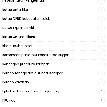
Keselamatan Pengemudi
1
ketua antartika
1
ketua DPRD kabupaten solok
1
Ketua Lkpmi Jambi
1
ketua umum Aliansi
1
kios pupuk subsidi
1
komandan puslatpur kondiklatad Brigjen
1
kontingen pramuka kampar
1
korban tenggelam d sungai Kampar
1
korban yayasan
1
kplp kasi kamtib lapas Bangkinang
1
KPU riau
3