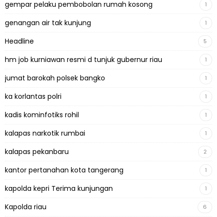
gempar pelaku pembobolan rumah kosong
1
genangan air tak kunjung
1
Headline
5
hm job kurniawan resmi d tunjuk gubernur riau
1
jumat barokah polsek bangko
1
ka korlantas polri
1
kadis kominfotiks rohil
1
kalapas narkotik rumbai
1
kalapas pekanbaru
2
kantor pertanahan kota tangerang
1
kapolda kepri Terima kunjungan
1
Kapolda riau
6