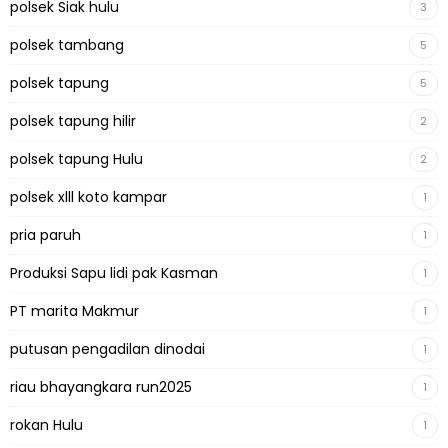
polsek Siak hulu
3
polsek tambang
5
polsek tapung
5
polsek tapung hilir
2
polsek tapung Hulu
2
polsek xlll koto kampar
1
pria paruh
1
Produksi Sapu lidi pak Kasman
1
PT marita Makmur
1
putusan pengadilan dinodai
1
riau bhayangkara run2025
1
rokan Hulu
1