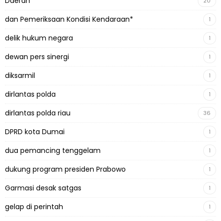
Daerah
20
dan Pemeriksaan Kondisi Kendaraan*
1
delik hukum negara
1
dewan pers sinergi
1
diksarmil
1
dirlantas polda
1
dirlantas polda riau
36
DPRD kota Dumai
1
dua pemancing tenggelam
1
dukung program presiden Prabowo
1
Garmasi desak satgas
1
gelap di perintah
1