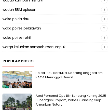
wabup kampar misharti
1
waduh BBM oplosan
1
waka polda riau
1
waka polres pelalawan
2
waka polres rohil
1
warga keluhkan sampah menumpuk
1
POPULAR POSTS
Polda Riau Berduka, Seorang anggota tim
RAGA Meninggal Dunial
Apel Personel Ops Lilin Lancang Kuning 2025
Subsatgas Propam, Polres Kuansing Siap
Amankan Nataru