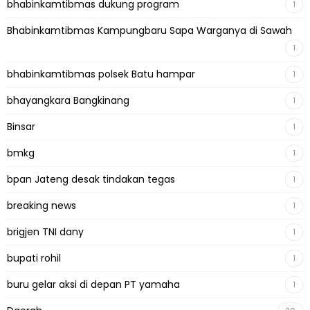
bhabinkamtibmas dukung program
1
Bhabinkamtibmas Kampungbaru Sapa Warganya di Sawah
1
bhabinkamtibmas polsek Batu hampar
1
bhayangkara Bangkinang
1
Binsar
1
bmkg
1
bpan Jateng desak tindakan tegas
1
breaking news
1
brigjen TNI dany
1
bupati rohil
1
buru gelar aksi di depan PT yamaha
1