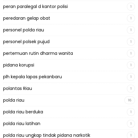
peran paralegal d kantor polisi
1
peredaran gelap obat
1
personel polda riau
1
personel polsek pujud
1
pertemuan rutin dharma wanita
1
pidana korupsi
1
plh kepala lapas pekanbaru
1
polantas Riau
1
polda riau
16
polda riau berduka
1
polda riau latihan
1
polda riau ungkap tindak pidana narkotik
1