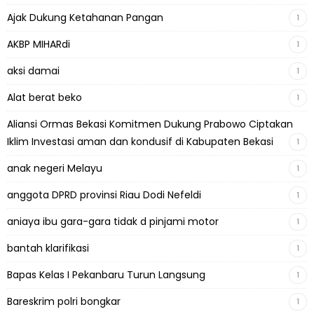
Ajak Dukung Ketahanan Pangan
1
AKBP MIHARdi
1
aksi damai
1
Alat berat beko
1
Aliansi Ormas Bekasi Komitmen Dukung Prabowo Ciptakan
Iklim Investasi aman dan kondusif di Kabupaten Bekasi
1
anak negeri Melayu
1
anggota DPRD provinsi Riau Dodi Nefeldi
1
aniaya ibu gara-gara tidak d pinjami motor
1
bantah klarifikasi
1
Bapas Kelas I Pekanbaru Turun Langsung
1
Bareskrim polri bongkar
1