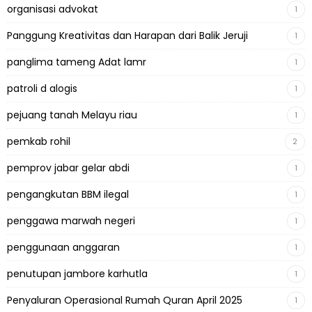
organisasi advokat
1
Panggung Kreativitas dan Harapan dari Balik Jeruji
1
panglima tameng Adat lamr
1
patroli d alogis
1
pejuang tanah Melayu riau
1
pemkab rohil
2
pemprov jabar gelar abdi
1
pengangkutan BBM ilegal
1
penggawa marwah negeri
1
penggunaan anggaran
1
penutupan jambore karhutla
1
Penyaluran Operasional Rumah Quran April 2025
1