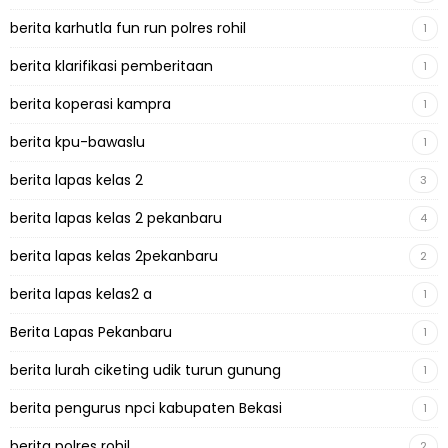
berita karhutla fun run polres rohil
1
berita klarifikasi pemberitaan
1
berita koperasi kampra
1
berita kpu-bawaslu
1
berita lapas kelas 2
3
berita lapas kelas 2 pekanbaru
4
berita lapas kelas 2pekanbaru
2
berita lapas kelas2 a
1
Berita Lapas Pekanbaru
1
berita lurah ciketing udik turun gunung
1
berita pengurus npci kabupaten Bekasi
1
berita polres rohil
2