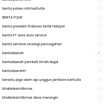
berita polres rohil karhutla
1
BERITA POLRI
1
berita presiden Prabowo lantik hidayat
1
berita PT assa auto service
1
berita seminar strategi pencegahan
1
beritadaerah
17
beritadaerah pembeli timah ilegal
1
beritadaerahh
1
bersatu jaga alam api unggun jambore karhutla
1
bhabinkamtibmas
1
bhabinkamtibmas desa merangin
1