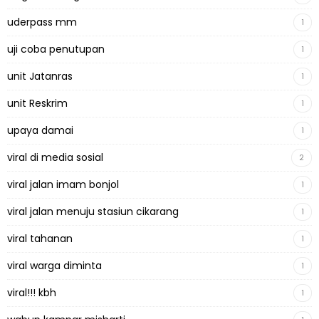
uderpass mm
1
uji coba penutupan
1
unit Jatanras
1
unit Reskrim
1
upaya damai
1
viral di media sosial
2
viral jalan imam bonjol
1
viral jalan menuju stasiun cikarang
1
viral tahanan
1
viral warga diminta
1
viral!!! kbh
1