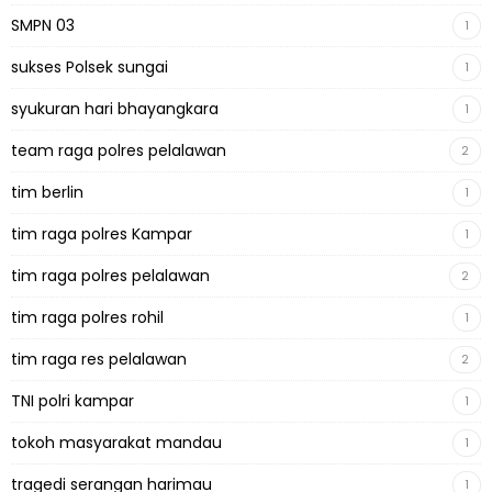
SMPN 03
1
sukses Polsek sungai
1
syukuran hari bhayangkara
1
team raga polres pelalawan
2
tim berlin
1
tim raga polres Kampar
1
tim raga polres pelalawan
2
tim raga polres rohil
1
tim raga res pelalawan
2
TNI polri kampar
1
tokoh masyarakat mandau
1
tragedi serangan harimau
1