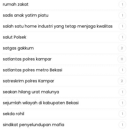
rumah zakat
1
sadis anak yatim piatu
1
salah satu home industri yang tetap menjaga kwalitas
1
salut Polsek
1
satgas gakkum
2
satlantas polres kampar
11
satlantas polres metro Bekasi
1
satreskrim polres Kampar
2
seakan hilang urat malunya
1
sejumlah wilayah di kabupaten Bekasi
1
sekda rohil
1
sindikat penyelundupan mafia
1