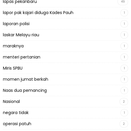
lapas pekanbaru
49
lapor pak kajari diduga Kades Pauh
1
laporan polisi
1
laskar Melayu riau
1
maraknya
1
menteri pertanian
1
Miris SPBU
1
momen jumat berkah
1
Naas dua pemancing
1
Nasional
2
negara tidak
1
operasi patuh
2