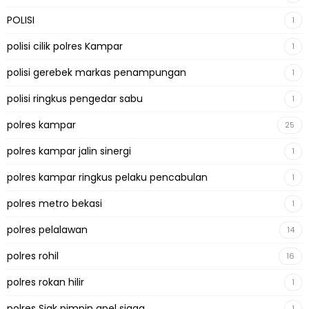
POLISI
1
polisi cilik polres Kampar
1
polisi gerebek markas penampungan
1
polisi ringkus pengedar sabu
1
polres kampar
25
polres kampar jalin sinergi
1
polres kampar ringkus pelaku pencabulan
1
polres metro bekasi
1
polres pelalawan
14
polres rohil
16
polres rokan hilir
1
polres Siak pimpin apel siaga
1