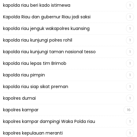
kapolda riau beri kado istimewa
1
Kapolda Riau dan gubernur Riau jadi saksi
1
kapolda riau jenguk wakapolres kuansing
1
kapolda riau kunjungi polres rohil
1
kapolda riau kunjungi taman nasional tesso
1
kapolda riau lepas tim Brimob
1
kapolda riau pimpin
1
kapolda riau siap sikat preman
1
kapolres dumai
1
kapolres kampar
16
kapolres kampar dampingi Waka Polda riau
1
kapolres kepulauan meranti
1