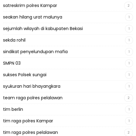
satreskrim polres Kampar
2
seakan hilang urat malunya
1
sejumlah wilayah di kabupaten Bekasi
1
sekda rohil
1
sindikat penyelundupan mafia
1
SMPN 03
1
sukses Polsek sungai
1
syukuran hari bhayangkara
1
team raga polres pelalawan
2
tim berlin
1
tim raga polres Kampar
1
tim raga polres pelalawan
2