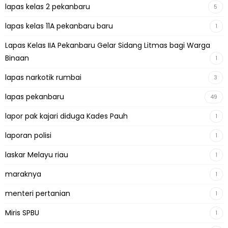
lapas kelas 2 pekanbaru
5
lapas kelas 11A pekanbaru baru
1
Lapas Kelas IIA Pekanbaru Gelar Sidang Litmas bagi Warga
Binaan
1
lapas narkotik rumbai
3
lapas pekanbaru
49
lapor pak kajari diduga Kades Pauh
1
laporan polisi
1
laskar Melayu riau
1
maraknya
1
menteri pertanian
1
Miris SPBU
1