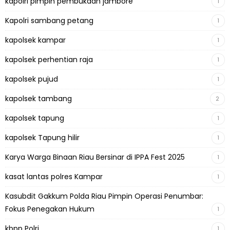
kapolri pimpin pembukaan jambore
1
Kapolri sambang petang
1
kapolsek kampar
1
kapolsek perhentian raja
1
kapolsek pujud
1
kapolsek tambang
2
kapolsek tapung
1
kapolsek Tapung hilir
1
Karya Warga Binaan Riau Bersinar di IPPA Fest 2025
1
kasat lantas polres Kampar
1
Kasubdit Gakkum Polda Riau Pimpin Operasi Penumbar:
Fokus Penegakan Hukum
1
kbpp Polri
1