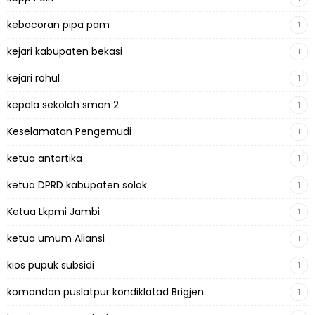
kebocoran pipa pam
1
kejari kabupaten bekasi
1
kejari rohul
1
kepala sekolah sman 2
1
Keselamatan Pengemudi
1
ketua antartika
1
ketua DPRD kabupaten solok
1
Ketua Lkpmi Jambi
1
ketua umum Aliansi
1
kios pupuk subsidi
1
komandan puslatpur kondiklatad Brigjen
1