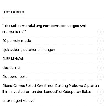
LIST LABELS
"Frits Saikat mendukung Pembentukan Satgas Anti
Premanisme"*
1
20 pemain muda
1
Ajak Dukung Ketahanan Pangan
1
AKBP MIHARdi
1
aksi damai
1
Alat berat beko
1
Aliansi Ormas Bekasi Komitmen Dukung Prabowo Ciptakan
Iklim Investasi aman dan kondusif di Kabupaten Bekasi
1
anak negeri Melayu
1