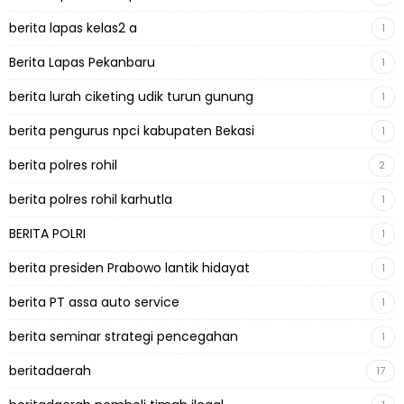
berita lapas kelas2 a
1
Berita Lapas Pekanbaru
1
berita lurah ciketing udik turun gunung
1
berita pengurus npci kabupaten Bekasi
1
berita polres rohil
2
berita polres rohil karhutla
1
BERITA POLRI
1
berita presiden Prabowo lantik hidayat
1
berita PT assa auto service
1
berita seminar strategi pencegahan
1
beritadaerah
17