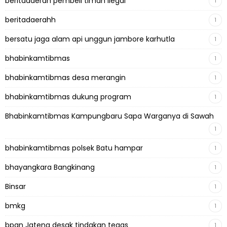
beritadaerah pembeli timah ilegal
1
beritadaerahh
1
bersatu jaga alam api unggun jambore karhutla
1
bhabinkamtibmas
1
bhabinkamtibmas desa merangin
1
bhabinkamtibmas dukung program
1
Bhabinkamtibmas Kampungbaru Sapa Warganya di Sawah
1
bhabinkamtibmas polsek Batu hampar
1
bhayangkara Bangkinang
1
Binsar
1
bmkg
1
bpan Jateng desak tindakan tegas
1