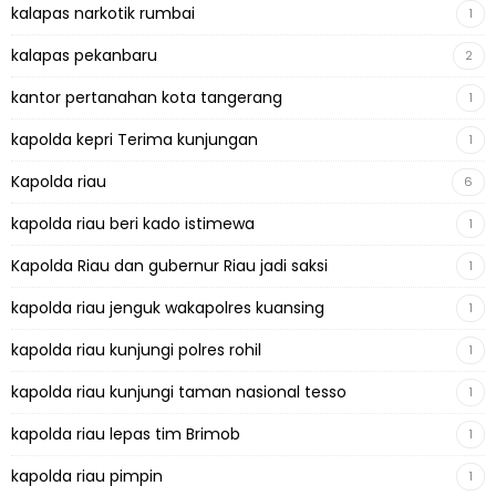
kalapas narkotik rumbai
1
kalapas pekanbaru
2
kantor pertanahan kota tangerang
1
kapolda kepri Terima kunjungan
1
Kapolda riau
6
kapolda riau beri kado istimewa
1
Kapolda Riau dan gubernur Riau jadi saksi
1
kapolda riau jenguk wakapolres kuansing
1
kapolda riau kunjungi polres rohil
1
kapolda riau kunjungi taman nasional tesso
1
kapolda riau lepas tim Brimob
1
kapolda riau pimpin
1