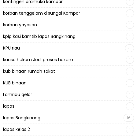
kontingen pramuka kampar
1
korban tenggelam d sungai Kampar
1
korban yayasan
1
kplp kasi kamtib lapas Bangkinang
1
KPU riau
3
kuasa hukum Jodi proses hukum
1
kub binaan rumah zakat
1
KUB binaan
1
Lamriau gelar
1
lapas
1
lapas Bangkinang
16
lapas kelas 2
1