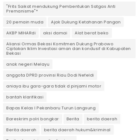
"Frits Saikat mendukung Pembentukan Satgas Anti
Premanisme"*
20 pemain muda
Ajak Dukung Ketahanan Pangan
AKBP MIHARdi
aksi damai
Alat berat beko
Aliansi Ormas Bekasi Komitmen Dukung Prabowo
Ciptakan Iklim Investasi aman dan kondusif di Kabupaten
Bekasi
anak negeri Melayu
anggota DPRD provinsi Riau Dodi Nefeldi
aniaya ibu gara-gara tidak d pinjami motor
bantah klarifikasi
Bapas Kelas I Pekanbaru Turun Langsung
Bareskrim polri bongkar
Berita
berita daerah
Berita daerah
berita daerah hukum&kriminal