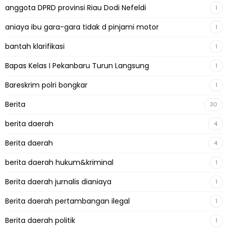
anggota DPRD provinsi Riau Dodi Nefeldi
1
aniaya ibu gara-gara tidak d pinjami motor
1
bantah klarifikasi
1
Bapas Kelas I Pekanbaru Turun Langsung
1
Bareskrim polri bongkar
1
Berita
30
berita daerah
4
Berita daerah
4
berita daerah hukum&kriminal
1
Berita daerah jurnalis dianiaya
1
Berita daerah pertambangan ilegal
1
Berita daerah politik
1