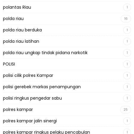
polantas Riau
1
polda riau
16
polda riau berduka
1
polda riau latihan
1
polda riau ungkap tindak pidana narkotik
1
POLISI
1
polisi cilik polres Kampar
1
polisi gerebek markas penampungan
1
polisi ringkus pengedar sabu
1
polres kampar
25
polres kampar jalin sinergi
1
polres kampar ringkus pelaku pencabulan
1