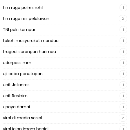
tim raga polres rohil
1
tim raga res pelalawan
2
TNI polri kampar
1
tokoh masyarakat mandau
1
tragedi serangan harimau
1
uderpass mm
1
uji coba penutupan
1
unit Jatanras
1
unit Reskrim
1
upaya damai
1
viral di media sosial
2
viral jalan imam bonjol
1