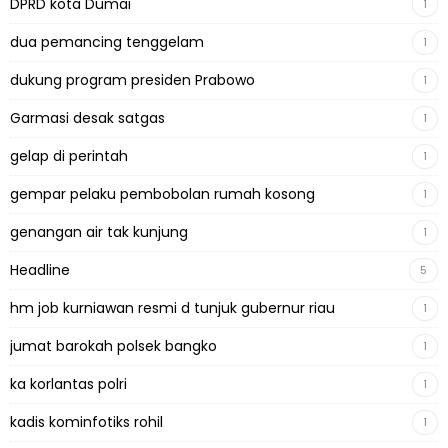
DPRD kota Dumai
1
dua pemancing tenggelam
1
dukung program presiden Prabowo
1
Garmasi desak satgas
1
gelap di perintah
1
gempar pelaku pembobolan rumah kosong
1
genangan air tak kunjung
1
Headline
5
hm job kurniawan resmi d tunjuk gubernur riau
1
jumat barokah polsek bangko
1
ka korlantas polri
1
kadis kominfotiks rohil
1