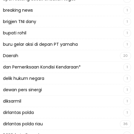
breaking news
1
brigjen TNI dany
1
bupati rohil
1
buru gelar aksi di depan PT yamaha
1
Daerah
20
dan Pemeriksaan Kondisi Kendaraan*
1
delik hukum negara
1
dewan pers sinergi
1
diksarmil
1
dirlantas polda
1
dirlantas polda riau
36