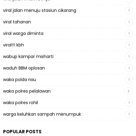
viral jalan menuju stasiun cikarang
1
viral tahanan
1
viral warga diminta
1
viral!!! kbh
1
wabup kampar misharti
1
waduh BBM oplosan
1
waka polda riau
1
waka polres pelalawan
2
waka polres rohil
1
warga keluhkan sampah menumpuk
1
POPULAR POSTS