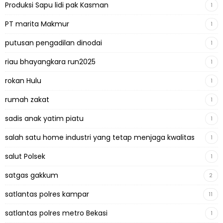
Produksi Sapu lidi pak Kasman
1
PT marita Makmur
1
putusan pengadilan dinodai
1
riau bhayangkara run2025
1
rokan Hulu
1
rumah zakat
1
sadis anak yatim piatu
1
salah satu home industri yang tetap menjaga kwalitas
1
salut Polsek
1
satgas gakkum
2
satlantas polres kampar
11
satlantas polres metro Bekasi
1