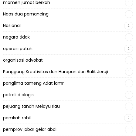
momen jumat berkah
1
Naas dua pemancing
1
Nasional
2
negara tidak
1
operasi patuh
2
organisasi advokat
1
Panggung Kreativitas dan Harapan dari Balik Jeruji
1
panglima tameng Adat lamr
1
patroli d alogis
1
pejuang tanah Melayu riau
1
pemkab rohil
2
pemprov jabar gelar abdi
1