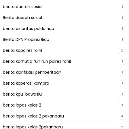
berita daerah sosial
1
Berita daerah sosial
1
berita dirlantas polda riau
1
Berita DPN Propinsi Riau
1
berita kapolres rohil
2
berita karhutla fun run polres rohil
1
berita klarifikasi pemberitaan
1
berita koperasi kampra
1
berita kpu-bawaslu
1
berita lapas kelas 2
3
berita lapas kelas 2 pekanbaru
4
berita lapas kelas 2pekanbaru
2