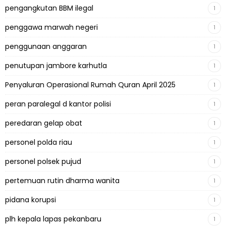
pengangkutan BBM ilegal
1
penggawa marwah negeri
1
penggunaan anggaran
1
penutupan jambore karhutla
1
Penyaluran Operasional Rumah Quran April 2025
1
peran paralegal d kantor polisi
1
peredaran gelap obat
1
personel polda riau
1
personel polsek pujud
1
pertemuan rutin dharma wanita
1
pidana korupsi
1
plh kepala lapas pekanbaru
1