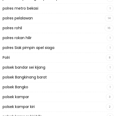
polres metro bekasi
1
polres pelalawan
14
polres rohil
16
polres rokan hilir
1
polres Siak pimpin apel siaga
1
Polri
8
polsek bandar sei kijang
1
polsek Bangkinang barat
1
polsek Bangko
1
polsek kampar
3
polsek kampar kiri
2