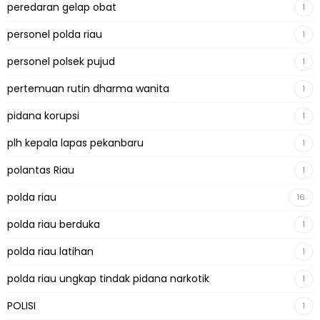
peredaran gelap obat
1
personel polda riau
1
personel polsek pujud
1
pertemuan rutin dharma wanita
1
pidana korupsi
1
plh kepala lapas pekanbaru
1
polantas Riau
1
polda riau
16
polda riau berduka
1
polda riau latihan
1
polda riau ungkap tindak pidana narkotik
1
POLISI
1