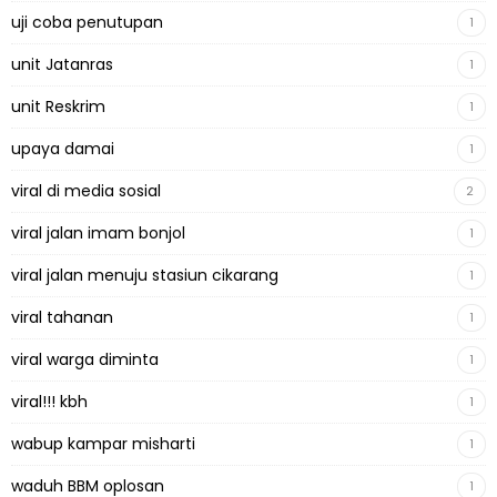
uji coba penutupan
1
unit Jatanras
1
unit Reskrim
1
upaya damai
1
viral di media sosial
2
viral jalan imam bonjol
1
viral jalan menuju stasiun cikarang
1
viral tahanan
1
viral warga diminta
1
viral!!! kbh
1
wabup kampar misharti
1
waduh BBM oplosan
1