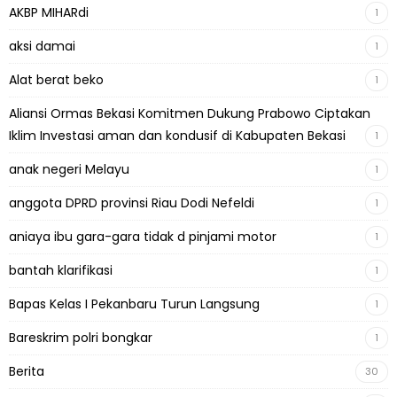
AKBP MIHARdi
1
aksi damai
1
Alat berat beko
1
Aliansi Ormas Bekasi Komitmen Dukung Prabowo Ciptakan
Iklim Investasi aman dan kondusif di Kabupaten Bekasi
1
anak negeri Melayu
1
anggota DPRD provinsi Riau Dodi Nefeldi
1
aniaya ibu gara-gara tidak d pinjami motor
1
bantah klarifikasi
1
Bapas Kelas I Pekanbaru Turun Langsung
1
Bareskrim polri bongkar
1
Berita
30