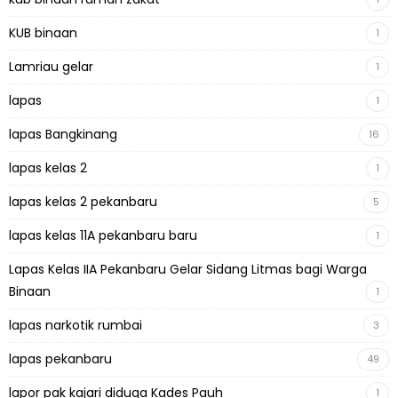
KUB binaan
1
Lamriau gelar
1
lapas
1
lapas Bangkinang
16
lapas kelas 2
1
lapas kelas 2 pekanbaru
5
lapas kelas 11A pekanbaru baru
1
Lapas Kelas IIA Pekanbaru Gelar Sidang Litmas bagi Warga
Binaan
1
lapas narkotik rumbai
3
lapas pekanbaru
49
lapor pak kajari diduga Kades Pauh
1