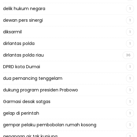
delik hukum negara
1
dewan pers sinergi
1
diksarmil
1
dirlantas polda
1
dirlantas polda riau
36
DPRD kota Dumai
1
dua pemancing tenggelam
1
dukung program presiden Prabowo
1
Garmasi desak satgas
1
gelap di perintah
1
gempar pelaku pembobolan rumah kosong
1
genangan air tak kunjung
1