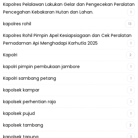
Kapolres Pelalawan Lakukan Gelar dan Pengecekan Peralatan
Pencegahan Kebakaran Hutan dan Lahan.
1
kapolres rohil
13
Kapolres Rohil Pimpin Apel Kesiapsiagaan dan Cek Peralatan
Pemadaman Api Menghadapi Karhutla 2025
1
Kapolri
2
kapolri pimpin pembukaan jambore
1
Kapolri sambang petang
1
kapolsek kampar
1
kapolsek perhentian raja
1
kapolsek pujud
1
kapolsek tambang
2
kapolsek tapung
1