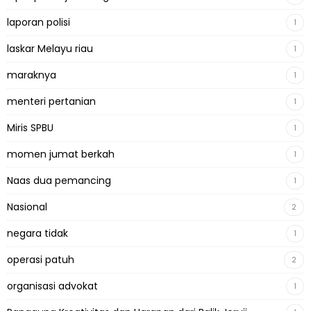
laporan polisi
1
laskar Melayu riau
1
maraknya
1
menteri pertanian
1
Miris SPBU
1
momen jumat berkah
1
Naas dua pemancing
1
Nasional
2
negara tidak
1
operasi patuh
2
organisasi advokat
1