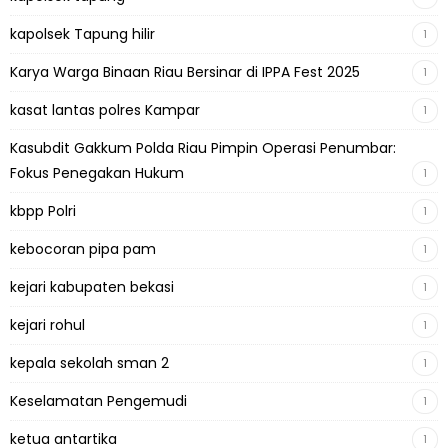
kapolsek Tapung hilir
1
Karya Warga Binaan Riau Bersinar di IPPA Fest 2025
1
kasat lantas polres Kampar
1
Kasubdit Gakkum Polda Riau Pimpin Operasi Penumbar:
Fokus Penegakan Hukum
1
kbpp Polri
1
kebocoran pipa pam
1
kejari kabupaten bekasi
1
kejari rohul
1
kepala sekolah sman 2
1
Keselamatan Pengemudi
1
ketua antartika
1