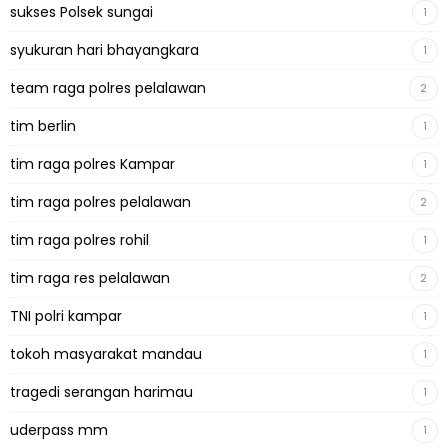
sukses Polsek sungai
1
syukuran hari bhayangkara
1
team raga polres pelalawan
2
tim berlin
1
tim raga polres Kampar
1
tim raga polres pelalawan
2
tim raga polres rohil
1
tim raga res pelalawan
2
TNI polri kampar
1
tokoh masyarakat mandau
1
tragedi serangan harimau
1
uderpass mm
1