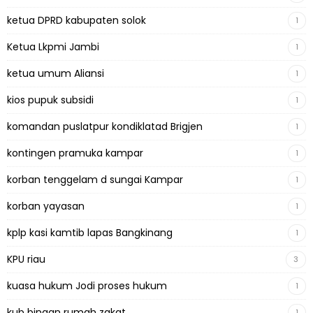
ketua DPRD kabupaten solok
1
Ketua Lkpmi Jambi
1
ketua umum Aliansi
1
kios pupuk subsidi
1
komandan puslatpur kondiklatad Brigjen
1
kontingen pramuka kampar
1
korban tenggelam d sungai Kampar
1
korban yayasan
1
kplp kasi kamtib lapas Bangkinang
1
KPU riau
3
kuasa hukum Jodi proses hukum
1
kub binaan rumah zakat
1