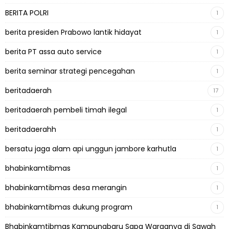
BERITA POLRI
1
berita presiden Prabowo lantik hidayat
1
berita PT assa auto service
1
berita seminar strategi pencegahan
1
beritadaerah
17
beritadaerah pembeli timah ilegal
1
beritadaerahh
1
bersatu jaga alam api unggun jambore karhutla
1
bhabinkamtibmas
1
bhabinkamtibmas desa merangin
1
bhabinkamtibmas dukung program
1
Bhabinkamtibmas Kampungbaru Sapa Warganya di Sawah