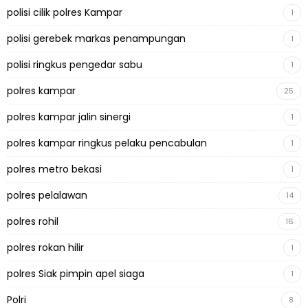
polisi cilik polres Kampar
1
polisi gerebek markas penampungan
1
polisi ringkus pengedar sabu
1
polres kampar
25
polres kampar jalin sinergi
1
polres kampar ringkus pelaku pencabulan
1
polres metro bekasi
1
polres pelalawan
14
polres rohil
16
polres rokan hilir
1
polres Siak pimpin apel siaga
1
Polri
8