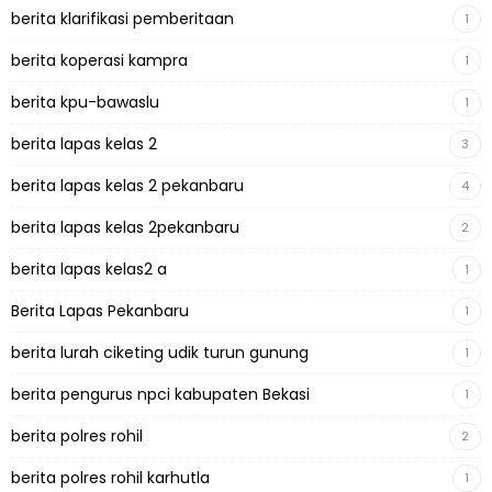
berita klarifikasi pemberitaan
1
berita koperasi kampra
1
berita kpu-bawaslu
1
berita lapas kelas 2
3
berita lapas kelas 2 pekanbaru
4
berita lapas kelas 2pekanbaru
2
berita lapas kelas2 a
1
Berita Lapas Pekanbaru
1
berita lurah ciketing udik turun gunung
1
berita pengurus npci kabupaten Bekasi
1
berita polres rohil
2
berita polres rohil karhutla
1