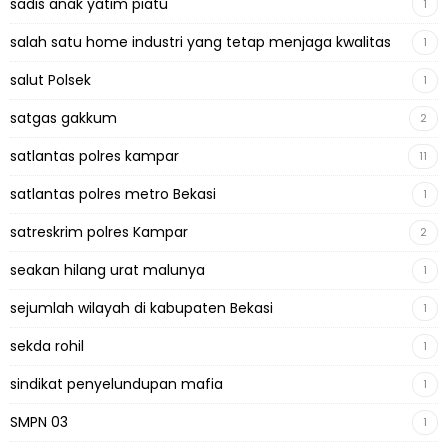
sadis anak yatim piatu
1
salah satu home industri yang tetap menjaga kwalitas
1
salut Polsek
1
satgas gakkum
2
satlantas polres kampar
11
satlantas polres metro Bekasi
1
satreskrim polres Kampar
2
seakan hilang urat malunya
1
sejumlah wilayah di kabupaten Bekasi
1
sekda rohil
1
sindikat penyelundupan mafia
1
SMPN 03
1