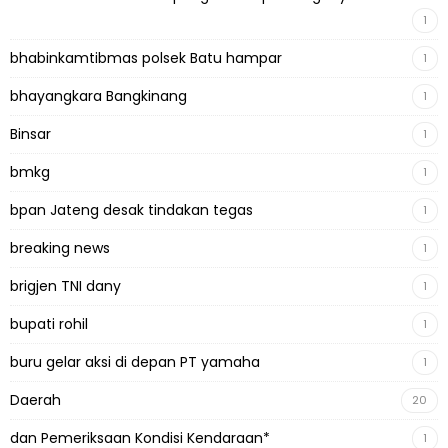
1
bhabinkamtibmas polsek Batu hampar
1
bhayangkara Bangkinang
1
Binsar
1
bmkg
1
bpan Jateng desak tindakan tegas
1
breaking news
1
brigjen TNI dany
1
bupati rohil
1
buru gelar aksi di depan PT yamaha
1
Daerah
20
dan Pemeriksaan Kondisi Kendaraan*
1