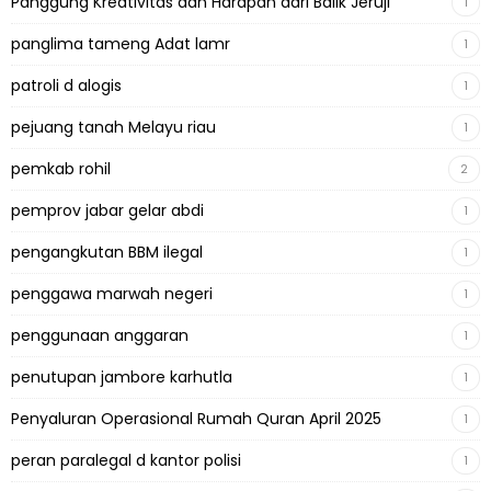
Panggung Kreativitas dan Harapan dari Balik Jeruji
1
panglima tameng Adat lamr
1
patroli d alogis
1
pejuang tanah Melayu riau
1
pemkab rohil
2
pemprov jabar gelar abdi
1
pengangkutan BBM ilegal
1
penggawa marwah negeri
1
penggunaan anggaran
1
penutupan jambore karhutla
1
Penyaluran Operasional Rumah Quran April 2025
1
peran paralegal d kantor polisi
1