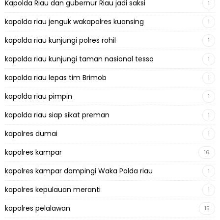
Kapolda Riau dan gubernur Riau jadi saksi
1
kapolda riau jenguk wakapolres kuansing
1
kapolda riau kunjungi polres rohil
1
kapolda riau kunjungi taman nasional tesso
1
kapolda riau lepas tim Brimob
1
kapolda riau pimpin
1
kapolda riau siap sikat preman
1
kapolres dumai
1
kapolres kampar
16
kapolres kampar dampingi Waka Polda riau
1
kapolres kepulauan meranti
1
kapolres pelalawan
15