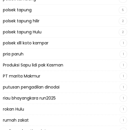
polsek tapung
5
polsek tapung hilir
2
polsek tapung Hulu
2
polsek xlll koto kampar
1
pria paruh
1
Produksi Sapu lidi pak Kasman
1
PT marita Makmur
1
putusan pengadilan dinodai
1
riau bhayangkara run2025
1
rokan Hulu
1
rumah zakat
1