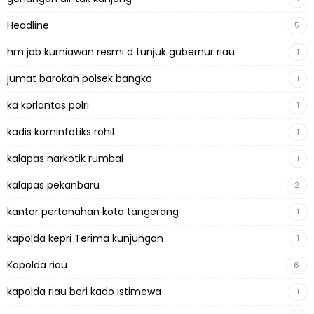
Headline
5
hm job kurniawan resmi d tunjuk gubernur riau
1
jumat barokah polsek bangko
1
ka korlantas polri
1
kadis kominfotiks rohil
1
kalapas narkotik rumbai
1
kalapas pekanbaru
2
kantor pertanahan kota tangerang
1
kapolda kepri Terima kunjungan
1
Kapolda riau
6
kapolda riau beri kado istimewa
1