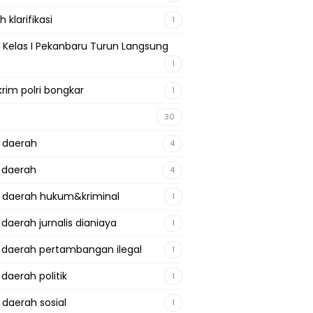
 klarifikasi
1
 Kelas I Pekanbaru Turun Langsung
1
krim polri bongkar
1
30
a daerah
4
a daerah
4
a daerah hukum&kriminal
1
 daerah jurnalis dianiaya
1
a daerah pertambangan ilegal
1
 daerah politik
1
 daerah sosial
1