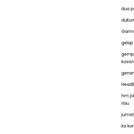
dua 
dukun
Garma
gelap
gemp
koso
genan
Headl
hm jo
riau
jumat
ka kor