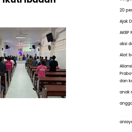
20 p
Ajak 
AKBP 
aksi 
Alat 
Alian
Prabo
dan k
anak 
anggo
aniay