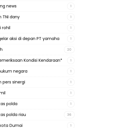
ing news
1
n TNI dany
1
 rohil
1
gelar aksi di depan PT yamaha
1
ah
20
emeriksaan Kondisi Kendaraan*
1
 hukum negara
1
 pers sinergi
1
mil
1
tas polda
1
tas polda riau
36
kota Dumai
1