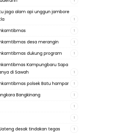
adaerahh
1
tu jaga alam api unggun jambore
tla
1
inkamtibmas
1
nkamtibmas desa merangin
1
nkamtibmas dukung program
1
inkamtibmas Kampungbaru Sapa
nya di Sawah
1
nkamtibmas polsek Batu hampar
1
ngkara Bangkinang
1
1
1
Jateng desak tindakan tegas
1