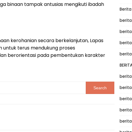
a binaan tampak antusias mengikuti ibadah
Berit
berit
berit
an kerohanian secara berkelanjutan, Lapas
berita
n untuk terus mendukung proses
berita
an berorientasi pada pembentukan karakter
BERIT
berit
berit
berit
berit
berit