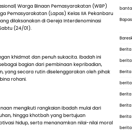
sional| Warga Binaan Pemasyarakatan (WBP)
bantah
ga Pemasyarakatan (Lapas) Kelas IIA Pekanbaru
Bapas
yang dilaksanakan di Gereja Interdenominasi
Sabtu (24/01).
Bares
Berita
gan khidmat dan penuh sukacita. Ibadah ini
berit
n sebagai bagian dari pembinaan kepribadian,
 yang secara rutin diselenggarakan oleh pihak
Berit
ina rohani.
berit
Berita
Berit
aan mengikuti rangkaian ibadah mulai dari
uhan, hingga khotbah yang bertujuan
Berita
vasi hidup, serta menanamkan nilai-nilai moral
berita