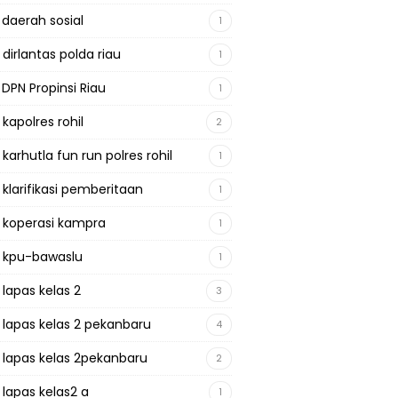
 daerah sosial
1
 dirlantas polda riau
1
 DPN Propinsi Riau
1
 kapolres rohil
2
 karhutla fun run polres rohil
1
 klarifikasi pemberitaan
1
a koperasi kampra
1
a kpu-bawaslu
1
 lapas kelas 2
3
a lapas kelas 2 pekanbaru
4
a lapas kelas 2pekanbaru
2
 lapas kelas2 a
1