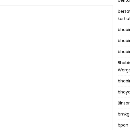
berit
bersa
karhu
bhab
bhabi
bhabi
Bhab
Warga
bhabi
bhaya
Binsar
bmkg
bpan 