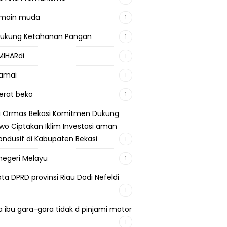
emain muda
1
Dukung Ketahanan Pangan
1
MIHARdi
1
damai
1
berat beko
1
si Ormas Bekasi Komitmen Dukung
wo Ciptakan Iklim Investasi aman
ondusif di Kabupaten Bekasi
1
negeri Melayu
1
ta DPRD provinsi Riau Dodi Nefeldi
1
a ibu gara-gara tidak d pinjami motor
1