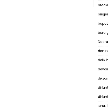
break
brigje
bupati
buru 
Daer
dan P
delik
dewan
diksar
dirlan
dirlan
DPRD 