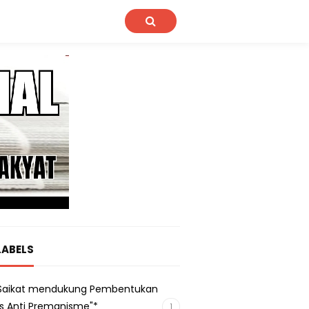
LABELS
s Saikat mendukung Pembentukan
s Anti Premanisme"*
1