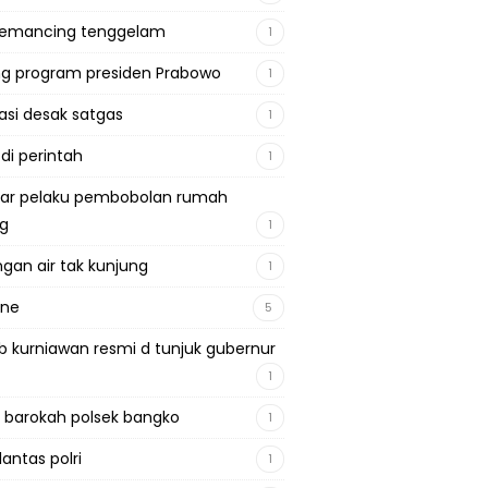
pemancing tenggelam
1
g program presiden Prabowo
1
si desak satgas
1
 di perintah
1
ar pelaku pembobolan rumah
ng
1
gan air tak kunjung
1
ine
5
b kurniawan resmi d tunjuk gubernur
1
 barokah polsek bangko
1
lantas polri
1