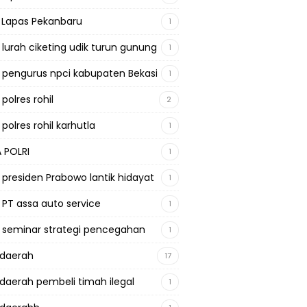
a Lapas Pekanbaru
1
a lurah ciketing udik turun gunung
1
a pengurus npci kabupaten Bekasi
1
 polres rohil
2
 polres rohil karhutla
1
A POLRI
1
a presiden Prabowo lantik hidayat
1
a PT assa auto service
1
a seminar strategi pencegahan
1
adaerah
17
adaerah pembeli timah ilegal
1