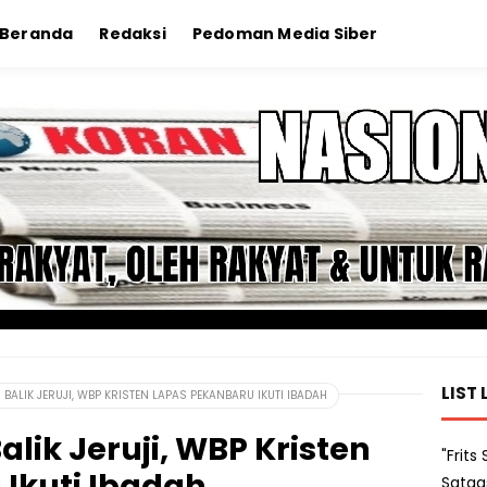
Beranda
Redaksi
Pedoman Media Siber
LIST 
 BALIK JERUJI, WBP KRISTEN LAPAS PEKANBARU IKUTI IBADAH
alik Jeruji, WBP Kristen
"Frit
Ikuti Ibadah
Satga