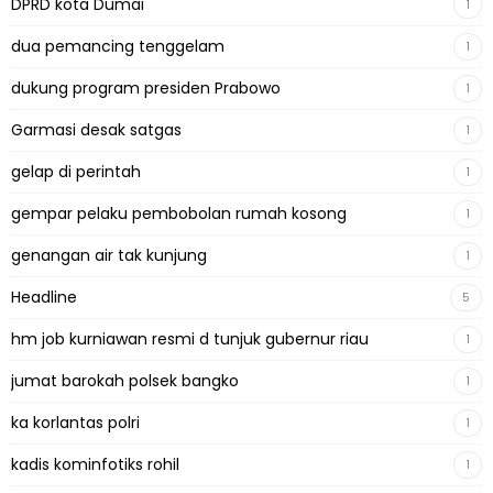
DPRD kota Dumai
1
dua pemancing tenggelam
1
dukung program presiden Prabowo
1
Garmasi desak satgas
1
gelap di perintah
1
gempar pelaku pembobolan rumah kosong
1
genangan air tak kunjung
1
Headline
5
hm job kurniawan resmi d tunjuk gubernur riau
1
jumat barokah polsek bangko
1
ka korlantas polri
1
kadis kominfotiks rohil
1