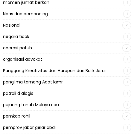
momen jumat berkah
1
Naas dua pemancing
1
Nasional
2
negara tidak
1
operasi patuh
2
organisasi advokat
1
Panggung Kreativitas dan Harapan dari Balik Jeruji
1
panglima tameng Adat lamr
1
patroli d alogis
1
pejuang tanah Melayu riau
1
pemkab rohil
2
pemprov jabar gelar abdi
1