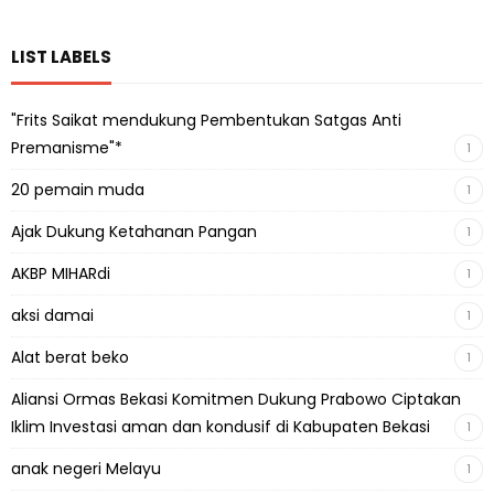
LIST LABELS
"Frits Saikat mendukung Pembentukan Satgas Anti
Premanisme"*
1
20 pemain muda
1
Ajak Dukung Ketahanan Pangan
1
AKBP MIHARdi
1
aksi damai
1
Alat berat beko
1
Aliansi Ormas Bekasi Komitmen Dukung Prabowo Ciptakan
Iklim Investasi aman dan kondusif di Kabupaten Bekasi
1
anak negeri Melayu
1