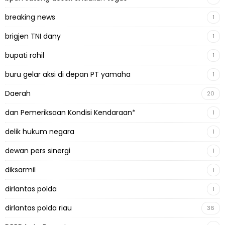
breaking news
1
brigjen TNI dany
1
bupati rohil
1
buru gelar aksi di depan PT yamaha
1
Daerah
20
dan Pemeriksaan Kondisi Kendaraan*
1
delik hukum negara
1
dewan pers sinergi
1
diksarmil
1
dirlantas polda
1
dirlantas polda riau
36