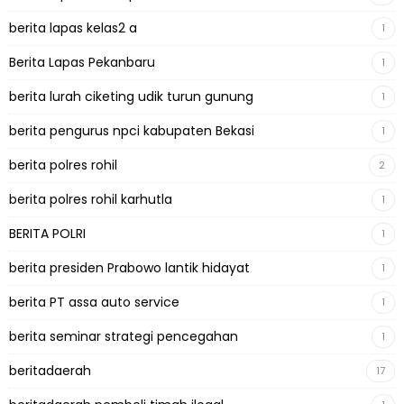
berita lapas kelas2 a
1
Berita Lapas Pekanbaru
1
berita lurah ciketing udik turun gunung
1
berita pengurus npci kabupaten Bekasi
1
berita polres rohil
2
berita polres rohil karhutla
1
BERITA POLRI
1
berita presiden Prabowo lantik hidayat
1
berita PT assa auto service
1
berita seminar strategi pencegahan
1
beritadaerah
17