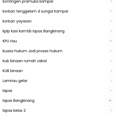
kontingen pramuka kampar
1
korban tenggelam d sungai Kampar
1
korban yayasan
1
kplp kasi kamtib lapas Bangkinang
1
KPU riau
3
kuasa hukum Jodi proses hukum
1
kub binaan rumah zakat
1
KUB binaan
1
Lamriau gelar
1
lapas
1
lapas Bangkinang
16
lapas kelas 2
1