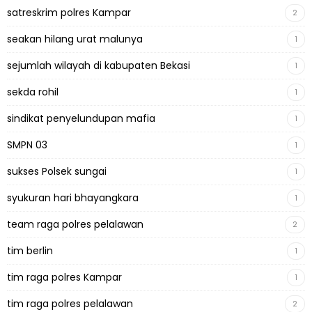
satreskrim polres Kampar
2
seakan hilang urat malunya
1
sejumlah wilayah di kabupaten Bekasi
1
sekda rohil
1
sindikat penyelundupan mafia
1
SMPN 03
1
sukses Polsek sungai
1
syukuran hari bhayangkara
1
team raga polres pelalawan
2
tim berlin
1
tim raga polres Kampar
1
tim raga polres pelalawan
2