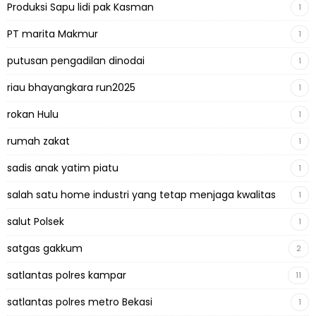
Produksi Sapu lidi pak Kasman
1
PT marita Makmur
1
putusan pengadilan dinodai
1
riau bhayangkara run2025
1
rokan Hulu
1
rumah zakat
1
sadis anak yatim piatu
1
salah satu home industri yang tetap menjaga kwalitas
1
salut Polsek
1
satgas gakkum
2
satlantas polres kampar
11
satlantas polres metro Bekasi
1