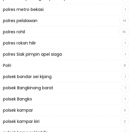
polres metro bekasi
1
polres pelalawan
14
polres rohil
16
polres rokan hilir
1
polres Siak pimpin apel siaga
1
Polri
8
polsek bandar sei kijang
1
polsek Bangkinang barat
1
polsek Bangko
1
polsek kampar
3
polsek kampar kiri
2