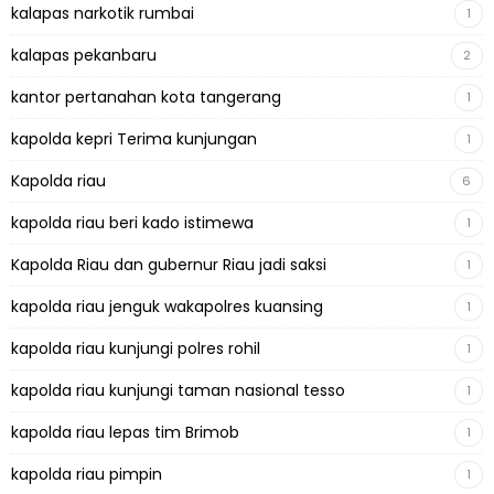
kalapas narkotik rumbai
1
kalapas pekanbaru
2
kantor pertanahan kota tangerang
1
kapolda kepri Terima kunjungan
1
Kapolda riau
6
kapolda riau beri kado istimewa
1
Kapolda Riau dan gubernur Riau jadi saksi
1
kapolda riau jenguk wakapolres kuansing
1
kapolda riau kunjungi polres rohil
1
kapolda riau kunjungi taman nasional tesso
1
kapolda riau lepas tim Brimob
1
kapolda riau pimpin
1