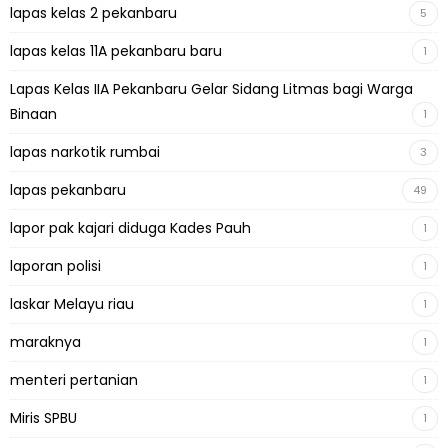
lapas kelas 2 pekanbaru
5
lapas kelas 11A pekanbaru baru
1
Lapas Kelas IIA Pekanbaru Gelar Sidang Litmas bagi Warga
Binaan
1
lapas narkotik rumbai
3
lapas pekanbaru
49
lapor pak kajari diduga Kades Pauh
1
laporan polisi
1
laskar Melayu riau
1
maraknya
1
menteri pertanian
1
Miris SPBU
1