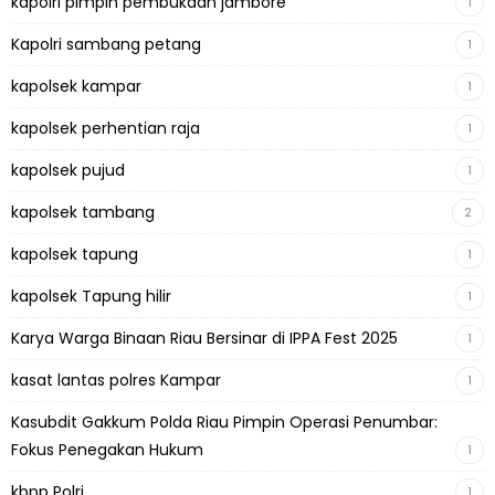
kapolri pimpin pembukaan jambore
1
Kapolri sambang petang
1
kapolsek kampar
1
kapolsek perhentian raja
1
kapolsek pujud
1
kapolsek tambang
2
kapolsek tapung
1
kapolsek Tapung hilir
1
Karya Warga Binaan Riau Bersinar di IPPA Fest 2025
1
kasat lantas polres Kampar
1
Kasubdit Gakkum Polda Riau Pimpin Operasi Penumbar:
Fokus Penegakan Hukum
1
kbpp Polri
1