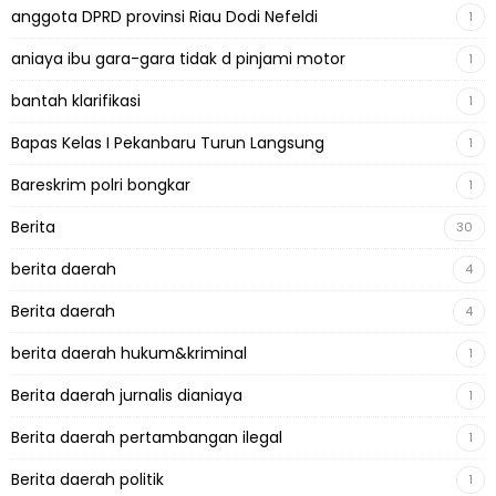
anggota DPRD provinsi Riau Dodi Nefeldi
1
aniaya ibu gara-gara tidak d pinjami motor
1
bantah klarifikasi
1
Bapas Kelas I Pekanbaru Turun Langsung
1
Bareskrim polri bongkar
1
Berita
30
berita daerah
4
Berita daerah
4
berita daerah hukum&kriminal
1
Berita daerah jurnalis dianiaya
1
Berita daerah pertambangan ilegal
1
Berita daerah politik
1