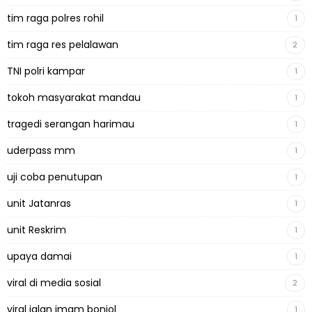
tim raga polres rohil
1
tim raga res pelalawan
2
TNI polri kampar
1
tokoh masyarakat mandau
1
tragedi serangan harimau
1
uderpass mm
1
uji coba penutupan
1
unit Jatanras
1
unit Reskrim
1
upaya damai
1
viral di media sosial
2
viral jalan imam bonjol
1