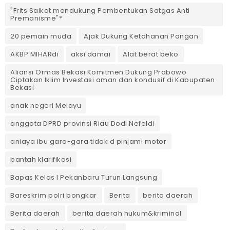
"Frits Saikat mendukung Pembentukan Satgas Anti
Premanisme"*
20 pemain muda
Ajak Dukung Ketahanan Pangan
AKBP MIHARdi
aksi damai
Alat berat beko
Aliansi Ormas Bekasi Komitmen Dukung Prabowo
Ciptakan Iklim Investasi aman dan kondusif di Kabupaten
Bekasi
anak negeri Melayu
anggota DPRD provinsi Riau Dodi Nefeldi
aniaya ibu gara-gara tidak d pinjami motor
bantah klarifikasi
Bapas Kelas I Pekanbaru Turun Langsung
Bareskrim polri bongkar
Berita
berita daerah
Berita daerah
berita daerah hukum&kriminal