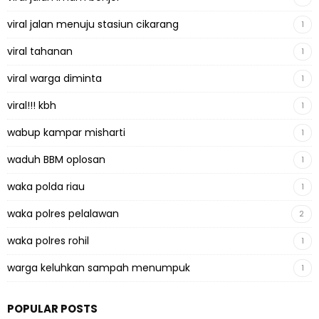
viral jalan menuju stasiun cikarang
1
viral tahanan
1
viral warga diminta
1
viral!!! kbh
1
wabup kampar misharti
1
waduh BBM oplosan
1
waka polda riau
1
waka polres pelalawan
2
waka polres rohil
1
warga keluhkan sampah menumpuk
1
POPULAR POSTS