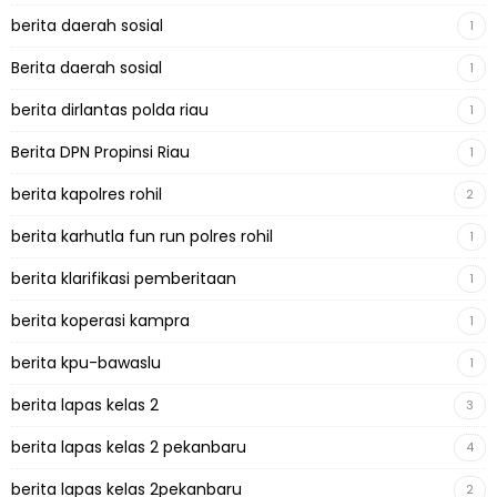
berita daerah sosial
1
Berita daerah sosial
1
berita dirlantas polda riau
1
Berita DPN Propinsi Riau
1
berita kapolres rohil
2
berita karhutla fun run polres rohil
1
berita klarifikasi pemberitaan
1
berita koperasi kampra
1
berita kpu-bawaslu
1
berita lapas kelas 2
3
berita lapas kelas 2 pekanbaru
4
berita lapas kelas 2pekanbaru
2