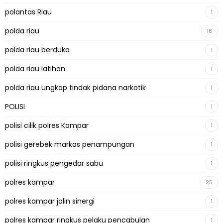
polantas Riau
1
polda riau
16
polda riau berduka
1
polda riau latihan
1
polda riau ungkap tindak pidana narkotik
1
POLISI
1
polisi cilik polres Kampar
1
polisi gerebek markas penampungan
1
polisi ringkus pengedar sabu
1
polres kampar
25
polres kampar jalin sinergi
1
polres kampar ringkus pelaku pencabulan
1