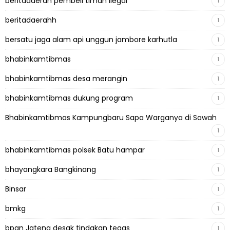
beritadaerah pembeli timah ilegal
1
beritadaerahh
1
bersatu jaga alam api unggun jambore karhutla
1
bhabinkamtibmas
1
bhabinkamtibmas desa merangin
1
bhabinkamtibmas dukung program
1
Bhabinkamtibmas Kampungbaru Sapa Warganya di Sawah
1
bhabinkamtibmas polsek Batu hampar
1
bhayangkara Bangkinang
1
Binsar
1
bmkg
1
bpan Jateng desak tindakan tegas
1