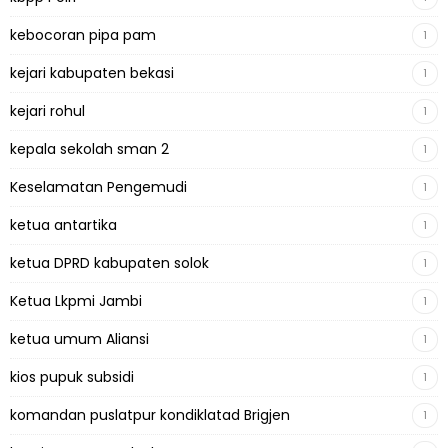
kebocoran pipa pam
1
kejari kabupaten bekasi
1
kejari rohul
1
kepala sekolah sman 2
1
Keselamatan Pengemudi
1
ketua antartika
1
ketua DPRD kabupaten solok
1
Ketua Lkpmi Jambi
1
ketua umum Aliansi
1
kios pupuk subsidi
1
komandan puslatpur kondiklatad Brigjen
1