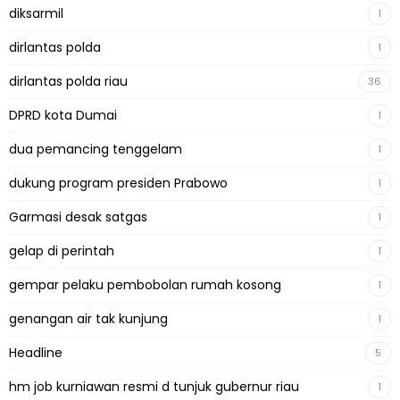
diksarmil
1
dirlantas polda
1
dirlantas polda riau
36
DPRD kota Dumai
1
dua pemancing tenggelam
1
dukung program presiden Prabowo
1
Garmasi desak satgas
1
gelap di perintah
1
gempar pelaku pembobolan rumah kosong
1
genangan air tak kunjung
1
Headline
5
hm job kurniawan resmi d tunjuk gubernur riau
1