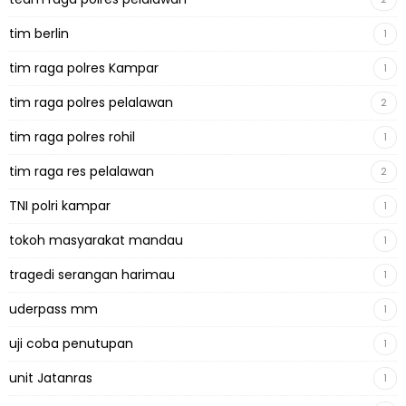
tim berlin
1
tim raga polres Kampar
1
tim raga polres pelalawan
2
tim raga polres rohil
1
tim raga res pelalawan
2
TNI polri kampar
1
tokoh masyarakat mandau
1
tragedi serangan harimau
1
uderpass mm
1
uji coba penutupan
1
unit Jatanras
1