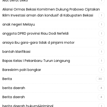
Alat berat beko
1
Aliansi Ormas Bekasi Komitmen Dukung Prabowo Ciptakan
Iklim Investasi aman dan kondusif di Kabupaten Bekasi
1
anak negeri Melayu
1
anggota DPRD provinsi Riau Dodi Nefeldi
1
aniaya ibu gara-gara tidak d pinjami motor
1
bantah klarifikasi
1
Bapas Kelas I Pekanbaru Turun Langsung
1
Bareskrim polri bongkar
1
Berita
30
berita daerah
4
Berita daerah
4
berita daerah hukum&kriminal
1