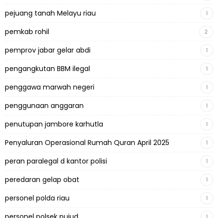
pejuang tanah Melayu riau
1
pemkab rohil
2
pemprov jabar gelar abdi
1
pengangkutan BBM ilegal
1
penggawa marwah negeri
1
penggunaan anggaran
1
penutupan jambore karhutla
1
Penyaluran Operasional Rumah Quran April 2025
1
peran paralegal d kantor polisi
1
peredaran gelap obat
1
personel polda riau
1
personel polsek pujud
1