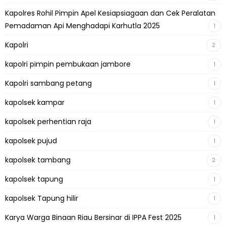
Kapolres Rohil Pimpin Apel Kesiapsiagaan dan Cek Peralatan
Pemadaman Api Menghadapi Karhutla 2025
1
Kapolri
2
kapolri pimpin pembukaan jambore
1
Kapolri sambang petang
1
kapolsek kampar
1
kapolsek perhentian raja
1
kapolsek pujud
1
kapolsek tambang
2
kapolsek tapung
1
kapolsek Tapung hilir
1
Karya Warga Binaan Riau Bersinar di IPPA Fest 2025
1