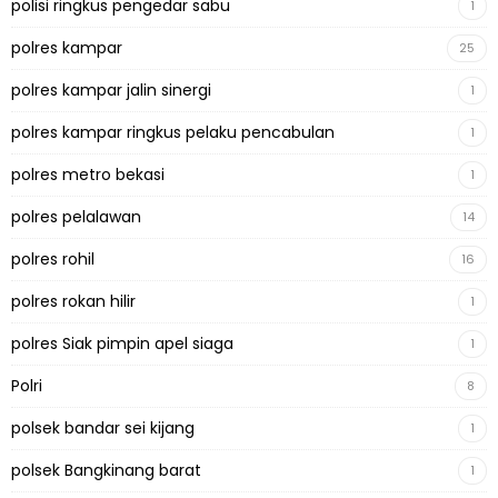
polisi ringkus pengedar sabu
1
polres kampar
25
polres kampar jalin sinergi
1
polres kampar ringkus pelaku pencabulan
1
polres metro bekasi
1
polres pelalawan
14
polres rohil
16
polres rokan hilir
1
polres Siak pimpin apel siaga
1
Polri
8
polsek bandar sei kijang
1
polsek Bangkinang barat
1