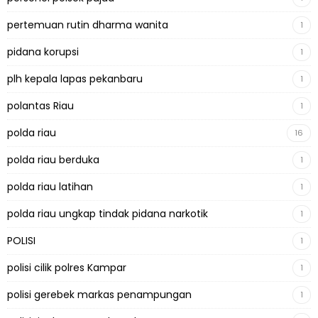
pertemuan rutin dharma wanita
1
pidana korupsi
1
plh kepala lapas pekanbaru
1
polantas Riau
1
polda riau
16
polda riau berduka
1
polda riau latihan
1
polda riau ungkap tindak pidana narkotik
1
POLISI
1
polisi cilik polres Kampar
1
polisi gerebek markas penampungan
1