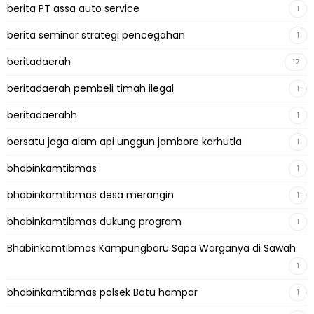
berita PT assa auto service
1
berita seminar strategi pencegahan
1
beritadaerah
17
beritadaerah pembeli timah ilegal
1
beritadaerahh
1
bersatu jaga alam api unggun jambore karhutla
1
bhabinkamtibmas
1
bhabinkamtibmas desa merangin
1
bhabinkamtibmas dukung program
1
Bhabinkamtibmas Kampungbaru Sapa Warganya di Sawah
1
bhabinkamtibmas polsek Batu hampar
1