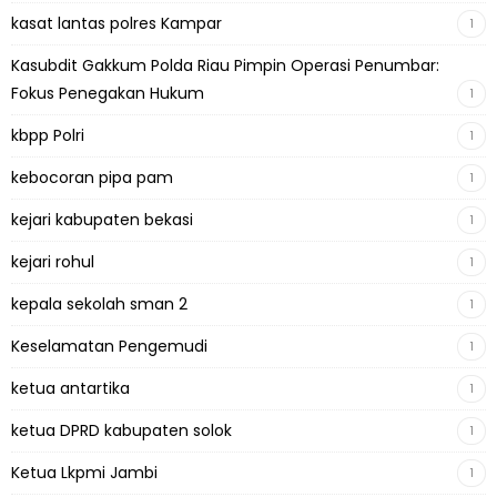
kasat lantas polres Kampar
1
Kasubdit Gakkum Polda Riau Pimpin Operasi Penumbar:
Fokus Penegakan Hukum
1
kbpp Polri
1
kebocoran pipa pam
1
kejari kabupaten bekasi
1
kejari rohul
1
kepala sekolah sman 2
1
Keselamatan Pengemudi
1
ketua antartika
1
ketua DPRD kabupaten solok
1
Ketua Lkpmi Jambi
1