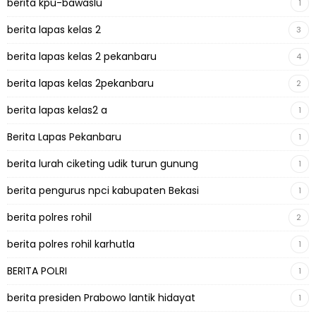
berita kpu-bawaslu
1
berita lapas kelas 2
3
berita lapas kelas 2 pekanbaru
4
berita lapas kelas 2pekanbaru
2
berita lapas kelas2 a
1
Berita Lapas Pekanbaru
1
berita lurah ciketing udik turun gunung
1
berita pengurus npci kabupaten Bekasi
1
berita polres rohil
2
berita polres rohil karhutla
1
BERITA POLRI
1
berita presiden Prabowo lantik hidayat
1