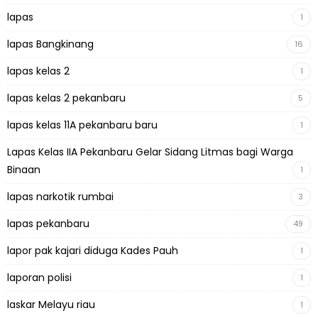
lapas
1
lapas Bangkinang
16
lapas kelas 2
1
lapas kelas 2 pekanbaru
5
lapas kelas 11A pekanbaru baru
1
Lapas Kelas IIA Pekanbaru Gelar Sidang Litmas bagi Warga
Binaan
1
lapas narkotik rumbai
3
lapas pekanbaru
49
lapor pak kajari diduga Kades Pauh
1
laporan polisi
1
laskar Melayu riau
1