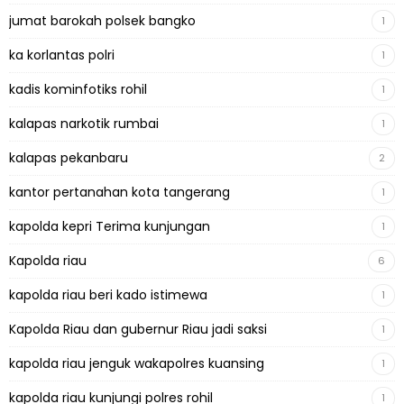
jumat barokah polsek bangko
1
ka korlantas polri
1
kadis kominfotiks rohil
1
kalapas narkotik rumbai
1
kalapas pekanbaru
2
kantor pertanahan kota tangerang
1
kapolda kepri Terima kunjungan
1
Kapolda riau
6
kapolda riau beri kado istimewa
1
Kapolda Riau dan gubernur Riau jadi saksi
1
kapolda riau jenguk wakapolres kuansing
1
kapolda riau kunjungi polres rohil
1