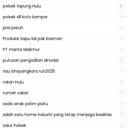
polsek tapung Hulu
2
polsek xlll koto kampar
1
pria paruh
1
Produksi Sapu lidi pak Kasman
1
PT marita Makmur
1
putusan pengadilan dinodai
1
riau bhayangkara run2025
1
rokan Hulu
1
rumah zakat
1
sadis anak yatim piatu
1
salah satu home industri yang tetap menjaga kwalitas
1
salut Polsek
1