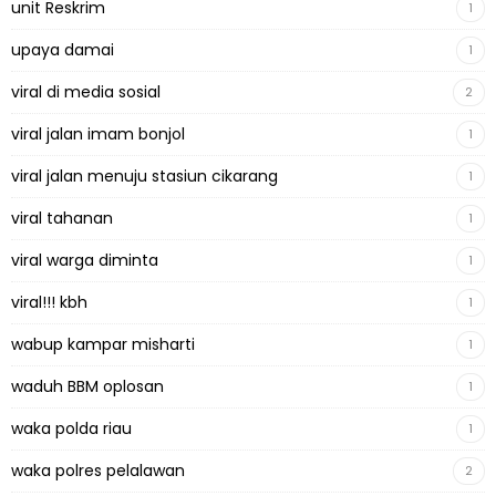
unit Reskrim
1
upaya damai
1
viral di media sosial
2
viral jalan imam bonjol
1
viral jalan menuju stasiun cikarang
1
viral tahanan
1
viral warga diminta
1
viral!!! kbh
1
wabup kampar misharti
1
waduh BBM oplosan
1
waka polda riau
1
waka polres pelalawan
2