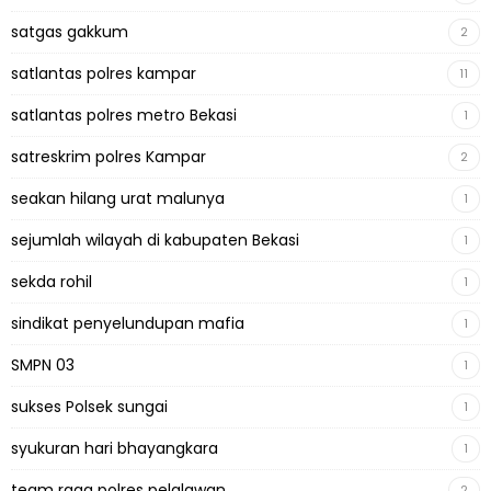
satgas gakkum
2
satlantas polres kampar
11
satlantas polres metro Bekasi
1
satreskrim polres Kampar
2
seakan hilang urat malunya
1
sejumlah wilayah di kabupaten Bekasi
1
sekda rohil
1
sindikat penyelundupan mafia
1
SMPN 03
1
sukses Polsek sungai
1
syukuran hari bhayangkara
1
team raga polres pelalawan
2