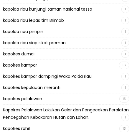
kapolda riau kunjungi taman nasional tesso
1
kapolda riau lepas tim Brimob
1
kapolda riau pimpin
1
kapolda riau siap sikat preman
1
kapolres dumai
1
kapolres kampar
16
kapolres kampar dampingi Waka Polda riau
1
kapolres kepulauan meranti
1
kapolres pelalawan
15
Kapolres Pelalawan Lakukan Gelar dan Pengecekan Peralatan
Pencegahan Kebakaran Hutan dan Lahan.
1
kapolres rohil
13