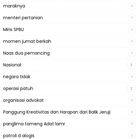
maraknya
1
menteri pertanian
1
Miris SPBU
1
momen jumat berkah
1
Naas dua pemancing
1
Nasional
2
negara tidak
1
operasi patuh
2
organisasi advokat
1
Panggung Kreativitas dan Harapan dari Balik Jeruji
1
panglima tameng Adat lamr
1
patroli d alogis
1