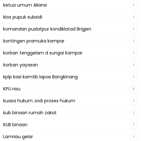
ketua umum Aliansi
1
kios pupuk subsidi
1
komandan puslatpur kondiklatad Brigjen
1
kontingen pramuka kampar
1
korban tenggelam d sungai Kampar
1
korban yayasan
1
kplp kasi kamtib lapas Bangkinang
1
KPU riau
3
kuasa hukum Jodi proses hukum
1
kub binaan rumah zakat
1
KUB binaan
1
Lamriau gelar
1