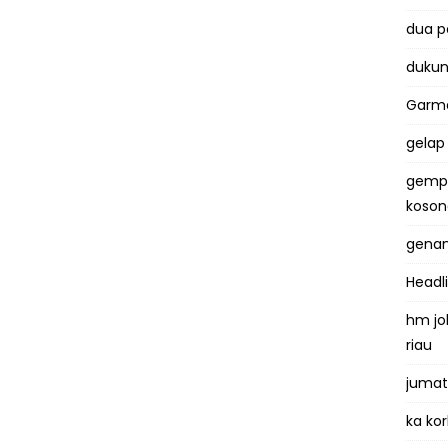
dua 
dukun
Garma
gelap
gemp
koso
genan
Headl
hm jo
riau
jumat
ka kor