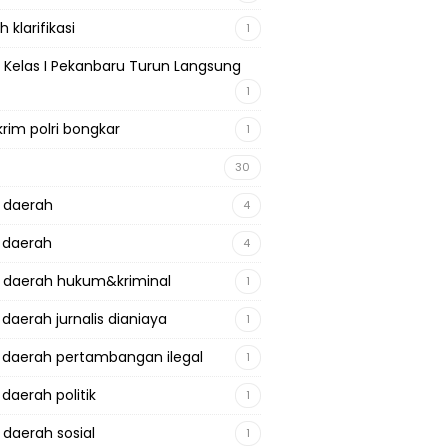
 klarifikasi
1
 Kelas I Pekanbaru Turun Langsung
1
krim polri bongkar
1
30
a daerah
4
a daerah
4
a daerah hukum&kriminal
1
 daerah jurnalis dianiaya
1
a daerah pertambangan ilegal
1
 daerah politik
1
 daerah sosial
1