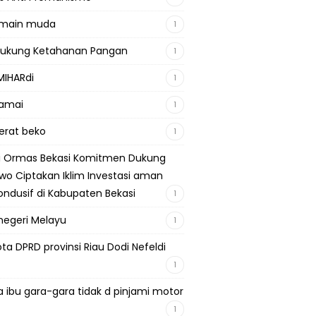
emain muda
1
Dukung Ketahanan Pangan
1
MIHARdi
1
damai
1
berat beko
1
si Ormas Bekasi Komitmen Dukung
wo Ciptakan Iklim Investasi aman
ondusif di Kabupaten Bekasi
1
negeri Melayu
1
ta DPRD provinsi Riau Dodi Nefeldi
1
a ibu gara-gara tidak d pinjami motor
1