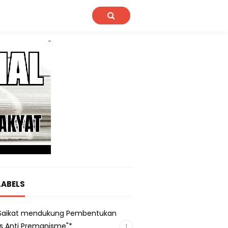
LABELS
s Saikat mendukung Pembentukan
s Anti Premanisme"*
1