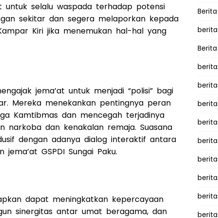
t untuk selalu waspada terhadap potensi
Berita
ngan sekitar dan segera melaporkan kepada
berita
Kampar Kiri jika menemukan hal-hal yang
Berita
berita
berita
mengajak jema’at untuk menjadi “polisi” bagi
kitar. Mereka menekankan pentingnya peran
berita
aga Kamtibmas dan mencegah terjadinya
berit
ran narkoba dan kenakalan remaja. Suasana
usif dengan adanya dialog interaktif antara
berit
n jema’at GSPDI Sungai Paku.
berita
berit
berit
arapkan dapat meningkatkan kepercayaan
gun sinergitas antar umat beragama, dan
berita