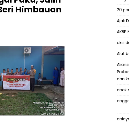
 Beri Himbauan
20 p
Ajak 
AKBP 
aksi 
Alat 
Alian
Prabo
dan k
anak 
anggo
aniay