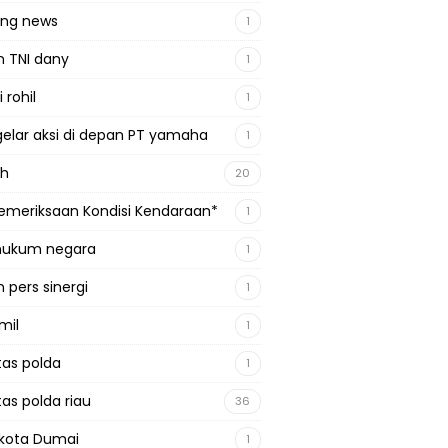
ing news
1
n TNI dany
1
 rohil
1
gelar aksi di depan PT yamaha
1
ah
20
emeriksaan Kondisi Kendaraan*
1
 hukum negara
1
 pers sinergi
1
mil
1
tas polda
1
tas polda riau
36
kota Dumai
1