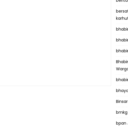
berit
bersa
karhu
bhab
bhabi
bhabi
Bhab
Warga
bhabi
bhaya
Binsar
bmkg
bpan 