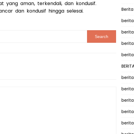
t yang aman, terkendali, dan kondusif.
Berit
ncar dan kondusif hingga selesai.
berit
berit
berita
berita
BERIT
berit
berit
berit
berit
berit