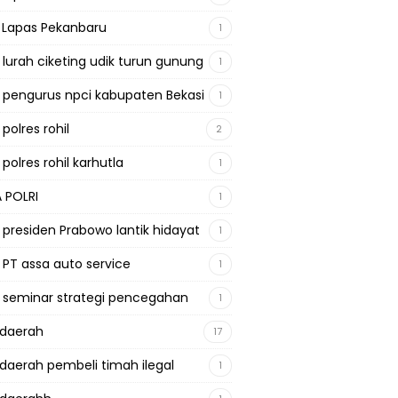
a Lapas Pekanbaru
1
a lurah ciketing udik turun gunung
1
a pengurus npci kabupaten Bekasi
1
 polres rohil
2
 polres rohil karhutla
1
A POLRI
1
a presiden Prabowo lantik hidayat
1
a PT assa auto service
1
a seminar strategi pencegahan
1
adaerah
17
adaerah pembeli timah ilegal
1