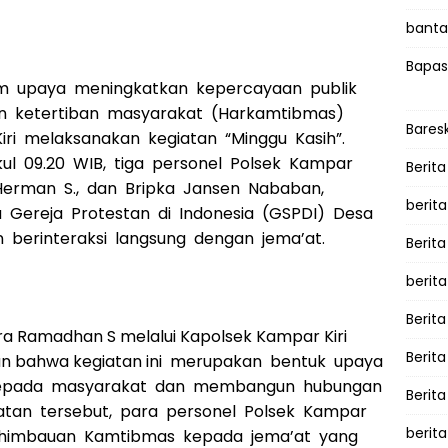
bantah
Bapas
lam upaya meningkatkan kepercayaan publik
 ketertiban masyarakat (Harkamtibmas)
Bares
iri melaksanakan kegiatan “Minggu Kasih”.
kul 09.20 WIB, tiga personel Polsek Kampar
Berita
a Herman S., dan Bripka Jansen Nababan,
berit
 Gereja Protestan di Indonesia (GSPDI) Desa
 berinteraksi langsung dengan jema’at.
Berit
berit
Berita
a Ramadhan S melalui Kapolsek Kampar Kiri
Berit
 bahwa kegiatan ini merupakan bentuk upaya
i kepada masyarakat dan membangun hubungan
Berita
tan tersebut, para personel Polsek Kampar
berita
 himbauan Kamtibmas kepada jema’at yang