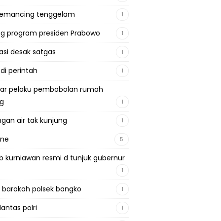
pemancing tenggelam
1
g program presiden Prabowo
1
si desak satgas
1
 di perintah
1
ar pelaku pembobolan rumah
ng
1
gan air tak kunjung
1
ine
5
b kurniawan resmi d tunjuk gubernur
1
 barokah polsek bangko
1
lantas polri
1