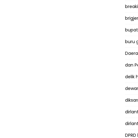
break
brigje
bupati
buru 
Daer
dan P
delik
dewan
diksar
dirlan
dirlan
DPRD 