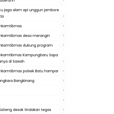
adaerahh
1
tu jaga alam api unggun jambore
tla
1
inkamtibmas
1
nkamtibmas desa merangin
1
nkamtibmas dukung program
1
inkamtibmas Kampungbaru Sapa
nya di Sawah
1
nkamtibmas polsek Batu hampar
1
ngkara Bangkinang
1
1
1
Jateng desak tindakan tegas
1