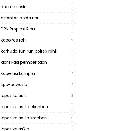
 daerah sosial
1
 dirlantas polda riau
1
 DPN Propinsi Riau
1
 kapolres rohil
2
 karhutla fun run polres rohil
1
 klarifikasi pemberitaan
1
a koperasi kampra
1
a kpu-bawaslu
1
 lapas kelas 2
3
a lapas kelas 2 pekanbaru
4
a lapas kelas 2pekanbaru
2
 lapas kelas2 a
1