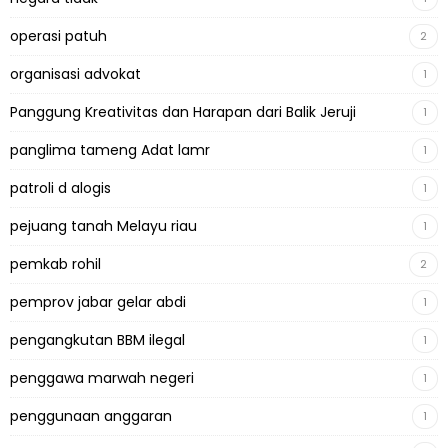
operasi patuh
2
organisasi advokat
1
Panggung Kreativitas dan Harapan dari Balik Jeruji
1
panglima tameng Adat lamr
1
patroli d alogis
1
pejuang tanah Melayu riau
1
pemkab rohil
2
pemprov jabar gelar abdi
1
pengangkutan BBM ilegal
1
penggawa marwah negeri
1
penggunaan anggaran
1