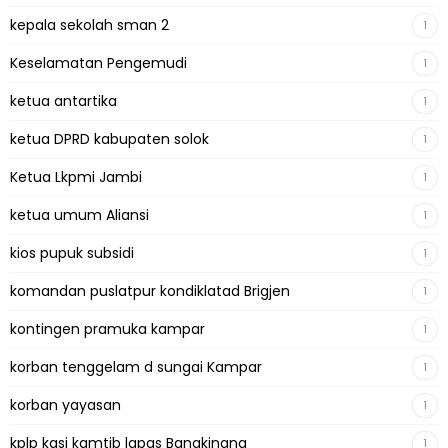
kepala sekolah sman 2
1
Keselamatan Pengemudi
1
ketua antartika
1
ketua DPRD kabupaten solok
1
Ketua Lkpmi Jambi
1
ketua umum Aliansi
1
kios pupuk subsidi
1
komandan puslatpur kondiklatad Brigjen
1
kontingen pramuka kampar
1
korban tenggelam d sungai Kampar
1
korban yayasan
1
kplp kasi kamtib lapas Bangkinang
1