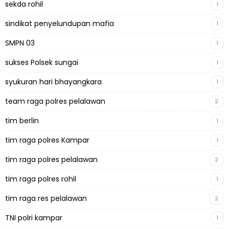
sekda rohil
1
sindikat penyelundupan mafia
1
SMPN 03
1
sukses Polsek sungai
1
syukuran hari bhayangkara
1
team raga polres pelalawan
2
tim berlin
1
tim raga polres Kampar
1
tim raga polres pelalawan
2
tim raga polres rohil
1
tim raga res pelalawan
2
TNI polri kampar
1