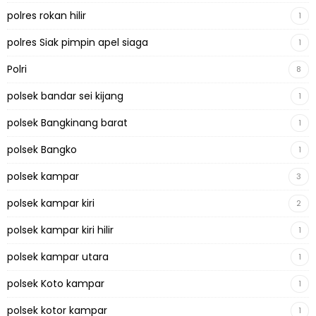
polres rokan hilir
1
polres Siak pimpin apel siaga
1
Polri
8
polsek bandar sei kijang
1
polsek Bangkinang barat
1
polsek Bangko
1
polsek kampar
3
polsek kampar kiri
2
polsek kampar kiri hilir
1
polsek kampar utara
1
polsek Koto kampar
1
polsek kotor kampar
1