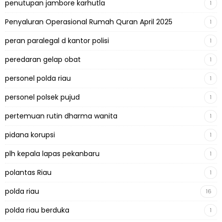
penutupan jambore karhutla
1
Penyaluran Operasional Rumah Quran April 2025
1
peran paralegal d kantor polisi
1
peredaran gelap obat
1
personel polda riau
1
personel polsek pujud
1
pertemuan rutin dharma wanita
1
pidana korupsi
1
plh kepala lapas pekanbaru
1
polantas Riau
1
polda riau
16
polda riau berduka
1