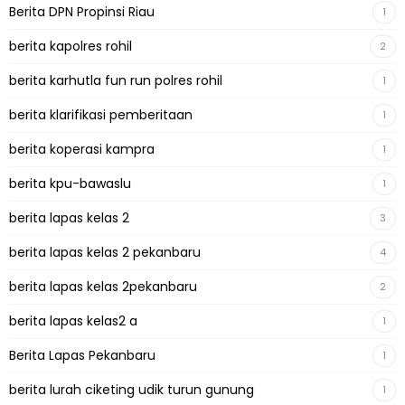
Berita DPN Propinsi Riau
1
berita kapolres rohil
2
berita karhutla fun run polres rohil
1
berita klarifikasi pemberitaan
1
berita koperasi kampra
1
berita kpu-bawaslu
1
berita lapas kelas 2
3
berita lapas kelas 2 pekanbaru
4
berita lapas kelas 2pekanbaru
2
berita lapas kelas2 a
1
Berita Lapas Pekanbaru
1
berita lurah ciketing udik turun gunung
1