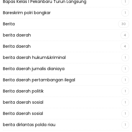
Bapas Kelas I Pekanbaru Turun Langsung
1
Bareskrim polri bongkar
1
Berita
30
berita daerah
4
Berita daerah
4
berita daerah hukum&kriminal
1
Berita daerah jurnalis dianiaya
1
Berita daerah pertambangan ilegal
1
Berita daerah politik
1
berita daerah sosial
1
Berita daerah sosial
1
berita dirlantas polda riau
1