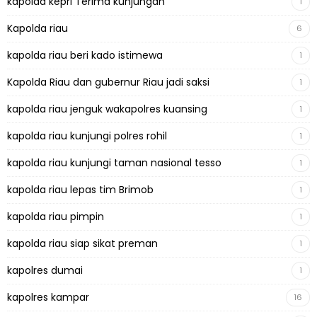
kapolda kepri Terima kunjungan
1
Kapolda riau
6
kapolda riau beri kado istimewa
1
Kapolda Riau dan gubernur Riau jadi saksi
1
kapolda riau jenguk wakapolres kuansing
1
kapolda riau kunjungi polres rohil
1
kapolda riau kunjungi taman nasional tesso
1
kapolda riau lepas tim Brimob
1
kapolda riau pimpin
1
kapolda riau siap sikat preman
1
kapolres dumai
1
kapolres kampar
16