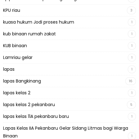
KPU riau
3
kuasa hukum Jodi proses hukum
1
kub binaan rumah zakat
1
KUB binaan
1
Lamriau gelar
1
lapas
1
lapas Bangkinang
16
lapas kelas 2
1
lapas kelas 2 pekanbaru
5
lapas kelas 11A pekanbaru baru
1
Lapas Kelas IIA Pekanbaru Gelar Sidang Litmas bagi Warga
Binaan
1