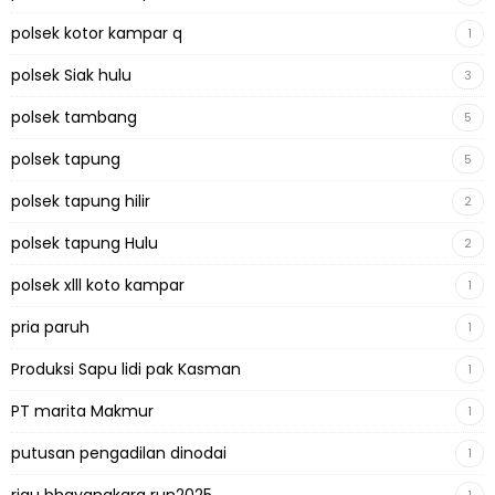
polsek kotor kampar q
1
polsek Siak hulu
3
polsek tambang
5
polsek tapung
5
polsek tapung hilir
2
polsek tapung Hulu
2
polsek xlll koto kampar
1
pria paruh
1
Produksi Sapu lidi pak Kasman
1
PT marita Makmur
1
putusan pengadilan dinodai
1