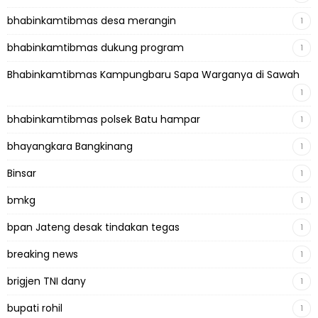
bhabinkamtibmas desa merangin
1
bhabinkamtibmas dukung program
1
Bhabinkamtibmas Kampungbaru Sapa Warganya di Sawah
1
bhabinkamtibmas polsek Batu hampar
1
bhayangkara Bangkinang
1
Binsar
1
bmkg
1
bpan Jateng desak tindakan tegas
1
breaking news
1
brigjen TNI dany
1
bupati rohil
1