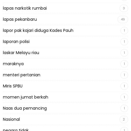
lapas narkotik rumbai
3
lapas pekanbaru
49
lapor pak kajari diduga Kades Pauh
1
laporan polisi
1
laskar Melayu riau
1
maraknya
1
menteri pertanian
1
Miris SPBU
1
momen jumat berkah
1
Naas dua pemancing
1
Nasional
2
negara tidak
1