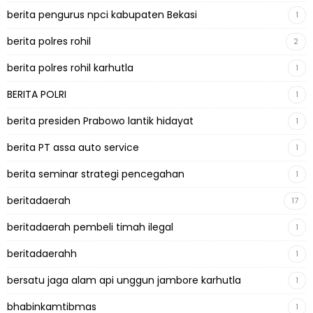
berita pengurus npci kabupaten Bekasi
1
berita polres rohil
2
berita polres rohil karhutla
1
BERITA POLRI
1
berita presiden Prabowo lantik hidayat
1
berita PT assa auto service
1
berita seminar strategi pencegahan
1
beritadaerah
17
beritadaerah pembeli timah ilegal
1
beritadaerahh
1
bersatu jaga alam api unggun jambore karhutla
1
bhabinkamtibmas
1