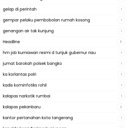
gelap di perintah
1
gempar pelaku pembobolan rumah kosong
1
genangan air tak kunjung
1
Headline
5
hm job kurniawan resmi d tunjuk gubernur riau
1
jumat barokah polsek bangko
1
ka korlantas polri
1
kadis kominfotiks rohil
1
kalapas narkotik rumbai
1
kalapas pekanbaru
2
kantor pertanahan kota tangerang
1