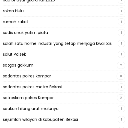
riau bhayangkara run2025
1
rokan Hulu
1
rumah zakat
1
sadis anak yatim piatu
1
salah satu home industri yang tetap menjaga kwalitas
1
salut Polsek
1
satgas gakkum
2
satlantas polres kampar
11
satlantas polres metro Bekasi
1
satreskrim polres Kampar
2
seakan hilang urat malunya
1
sejumlah wilayah di kabupaten Bekasi
1