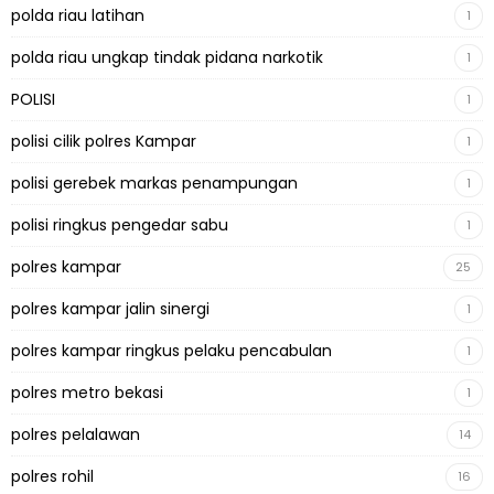
polda riau latihan
1
polda riau ungkap tindak pidana narkotik
1
POLISI
1
polisi cilik polres Kampar
1
polisi gerebek markas penampungan
1
polisi ringkus pengedar sabu
1
polres kampar
25
polres kampar jalin sinergi
1
polres kampar ringkus pelaku pencabulan
1
polres metro bekasi
1
polres pelalawan
14
polres rohil
16