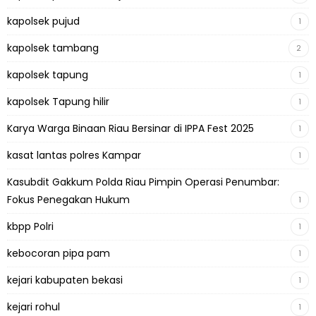
kapolsek pujud
1
kapolsek tambang
2
kapolsek tapung
1
kapolsek Tapung hilir
1
Karya Warga Binaan Riau Bersinar di IPPA Fest 2025
1
kasat lantas polres Kampar
1
Kasubdit Gakkum Polda Riau Pimpin Operasi Penumbar:
Fokus Penegakan Hukum
1
kbpp Polri
1
kebocoran pipa pam
1
kejari kabupaten bekasi
1
kejari rohul
1