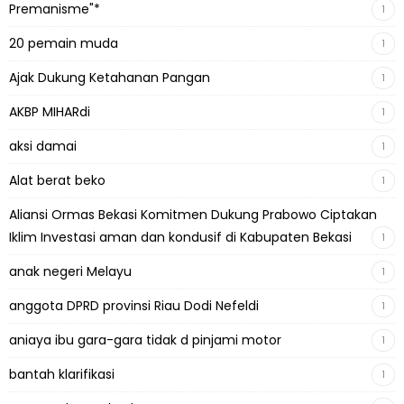
Premanisme"*
1
20 pemain muda
1
Ajak Dukung Ketahanan Pangan
1
AKBP MIHARdi
1
aksi damai
1
Alat berat beko
1
Aliansi Ormas Bekasi Komitmen Dukung Prabowo Ciptakan
Iklim Investasi aman dan kondusif di Kabupaten Bekasi
1
anak negeri Melayu
1
anggota DPRD provinsi Riau Dodi Nefeldi
1
aniaya ibu gara-gara tidak d pinjami motor
1
bantah klarifikasi
1