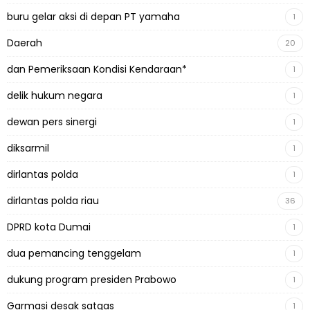
buru gelar aksi di depan PT yamaha
1
Daerah
20
dan Pemeriksaan Kondisi Kendaraan*
1
delik hukum negara
1
dewan pers sinergi
1
diksarmil
1
dirlantas polda
1
dirlantas polda riau
36
DPRD kota Dumai
1
dua pemancing tenggelam
1
dukung program presiden Prabowo
1
Garmasi desak satgas
1