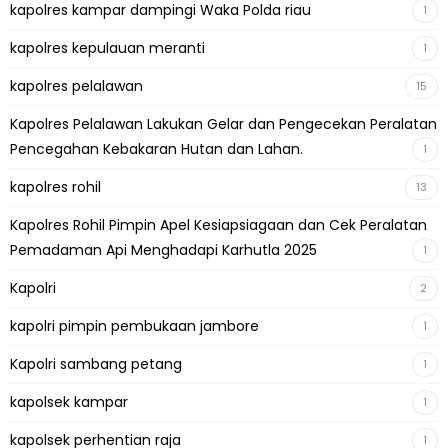
kapolres kampar dampingi Waka Polda riau
1
kapolres kepulauan meranti
1
kapolres pelalawan
15
Kapolres Pelalawan Lakukan Gelar dan Pengecekan Peralatan
Pencegahan Kebakaran Hutan dan Lahan.
1
kapolres rohil
13
Kapolres Rohil Pimpin Apel Kesiapsiagaan dan Cek Peralatan
Pemadaman Api Menghadapi Karhutla 2025
1
Kapolri
2
kapolri pimpin pembukaan jambore
1
Kapolri sambang petang
1
kapolsek kampar
1
kapolsek perhentian raja
1