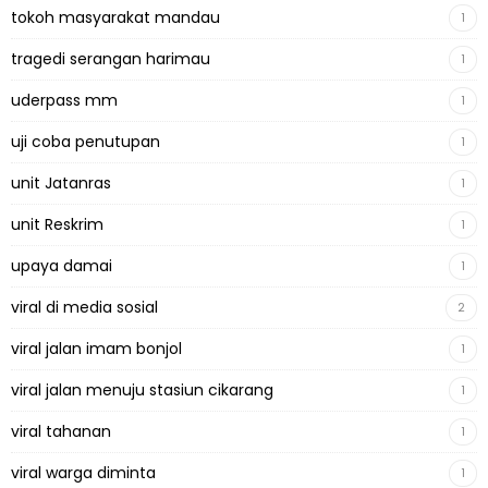
tokoh masyarakat mandau
1
tragedi serangan harimau
1
uderpass mm
1
uji coba penutupan
1
unit Jatanras
1
unit Reskrim
1
upaya damai
1
viral di media sosial
2
viral jalan imam bonjol
1
viral jalan menuju stasiun cikarang
1
viral tahanan
1
viral warga diminta
1