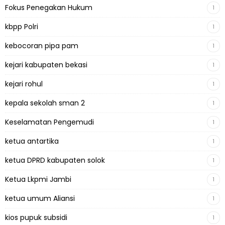
Fokus Penegakan Hukum
1
kbpp Polri
1
kebocoran pipa pam
1
kejari kabupaten bekasi
1
kejari rohul
1
kepala sekolah sman 2
1
Keselamatan Pengemudi
1
ketua antartika
1
ketua DPRD kabupaten solok
1
Ketua Lkpmi Jambi
1
ketua umum Aliansi
1
kios pupuk subsidi
1