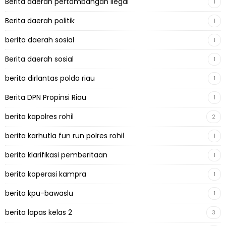
Berita daerah pertambangan ilegal
1
Berita daerah politik
1
berita daerah sosial
1
Berita daerah sosial
1
berita dirlantas polda riau
1
Berita DPN Propinsi Riau
1
berita kapolres rohil
2
berita karhutla fun run polres rohil
1
berita klarifikasi pemberitaan
1
berita koperasi kampra
1
berita kpu-bawaslu
1
berita lapas kelas 2
3