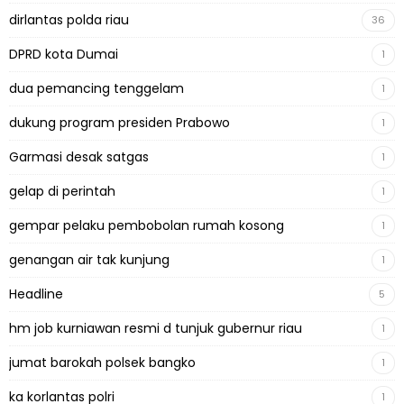
dirlantas polda riau
36
DPRD kota Dumai
1
dua pemancing tenggelam
1
dukung program presiden Prabowo
1
Garmasi desak satgas
1
gelap di perintah
1
gempar pelaku pembobolan rumah kosong
1
genangan air tak kunjung
1
Headline
5
hm job kurniawan resmi d tunjuk gubernur riau
1
jumat barokah polsek bangko
1
ka korlantas polri
1