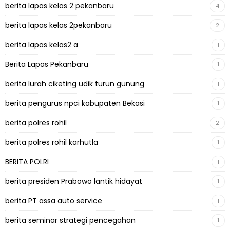
berita lapas kelas 2 pekanbaru
4
berita lapas kelas 2pekanbaru
2
berita lapas kelas2 a
1
Berita Lapas Pekanbaru
1
berita lurah ciketing udik turun gunung
1
berita pengurus npci kabupaten Bekasi
1
berita polres rohil
2
berita polres rohil karhutla
1
BERITA POLRI
1
berita presiden Prabowo lantik hidayat
1
berita PT assa auto service
1
berita seminar strategi pencegahan
1