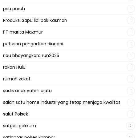
pria paruh
1
Produksi Sapu lidi pak Kasman
1
PT marita Makmur
1
putusan pengadilan dinodai
1
riau bhayangkara run2025
1
rokan Hulu
1
rumah zakat
1
sadis anak yatim piatu
1
salah satu home industri yang tetap menjaga kwalitas
1
salut Polsek
1
satgas gakkum
2
satlantas polres kampar
11