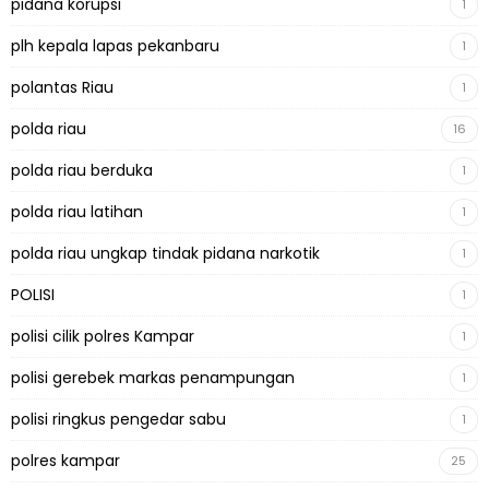
pidana korupsi
1
plh kepala lapas pekanbaru
1
polantas Riau
1
polda riau
16
polda riau berduka
1
polda riau latihan
1
polda riau ungkap tindak pidana narkotik
1
POLISI
1
polisi cilik polres Kampar
1
polisi gerebek markas penampungan
1
polisi ringkus pengedar sabu
1
polres kampar
25