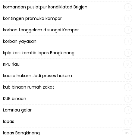
komandan puslatpur kondiklatad Brigjen
1
kontingen pramuka kampar
1
korban tenggelam d sungai Kampar
1
korban yayasan
1
kplp kasi kamtib lapas Bangkinang
1
KPU riau
3
kuasa hukum Jodi proses hukum
1
kub binaan rumah zakat
1
KUB binaan
1
Lamriau gelar
1
lapas
1
lapas Bangkinang
16