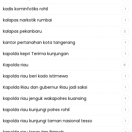
kadis kominfotiks rohil
1
kalapas narkotik rumbai
1
kalapas pekanbaru
2
kantor pertanahan kota tangerang
1
kapolda kepri Terima kunjungan
1
Kapolda riau
6
kapolda riau beri kado istimewa
1
Kapolda Riau dan gubernur Riau jadi saksi
1
kapolda riau jenguk wakapolres kuansing
1
kapolda riau kunjungi polres rohil
1
kapolda riau kunjungi taman nasional tesso
1