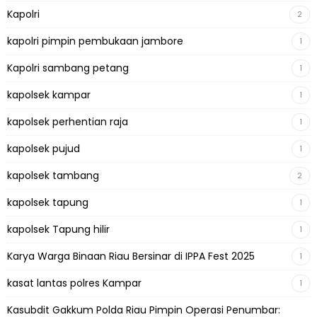
Kapolri
2
kapolri pimpin pembukaan jambore
1
Kapolri sambang petang
1
kapolsek kampar
1
kapolsek perhentian raja
1
kapolsek pujud
1
kapolsek tambang
2
kapolsek tapung
1
kapolsek Tapung hilir
1
Karya Warga Binaan Riau Bersinar di IPPA Fest 2025
1
kasat lantas polres Kampar
1
Kasubdit Gakkum Polda Riau Pimpin Operasi Penumbar: