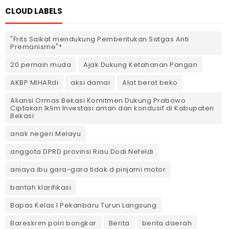
CLOUD LABELS
"Frits Saikat mendukung Pembentukan Satgas Anti
Premanisme"*
20 pemain muda
Ajak Dukung Ketahanan Pangan
AKBP MIHARdi
aksi damai
Alat berat beko
Aliansi Ormas Bekasi Komitmen Dukung Prabowo
Ciptakan Iklim Investasi aman dan kondusif di Kabupaten
Bekasi
anak negeri Melayu
anggota DPRD provinsi Riau Dodi Nefeldi
aniaya ibu gara-gara tidak d pinjami motor
bantah klarifikasi
Bapas Kelas I Pekanbaru Turun Langsung
Bareskrim polri bongkar
Berita
berita daerah