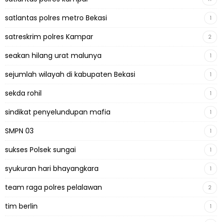
satlantas polres metro Bekasi
1
satreskrim polres Kampar
2
seakan hilang urat malunya
1
sejumlah wilayah di kabupaten Bekasi
1
sekda rohil
1
sindikat penyelundupan mafia
1
SMPN 03
1
sukses Polsek sungai
1
syukuran hari bhayangkara
1
team raga polres pelalawan
2
tim berlin
1