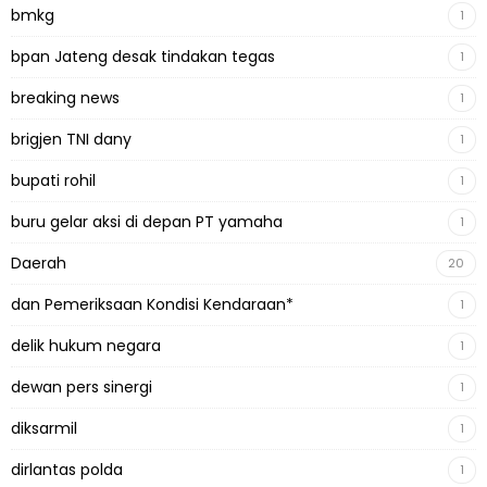
bmkg
1
bpan Jateng desak tindakan tegas
1
breaking news
1
brigjen TNI dany
1
bupati rohil
1
buru gelar aksi di depan PT yamaha
1
Daerah
20
dan Pemeriksaan Kondisi Kendaraan*
1
delik hukum negara
1
dewan pers sinergi
1
diksarmil
1
dirlantas polda
1