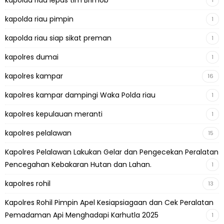
kapolda riau lepas tim Brimob
1
kapolda riau pimpin
1
kapolda riau siap sikat preman
1
kapolres dumai
1
kapolres kampar
16
kapolres kampar dampingi Waka Polda riau
1
kapolres kepulauan meranti
1
kapolres pelalawan
15
Kapolres Pelalawan Lakukan Gelar dan Pengecekan Peralatan
Pencegahan Kebakaran Hutan dan Lahan.
1
kapolres rohil
13
Kapolres Rohil Pimpin Apel Kesiapsiagaan dan Cek Peralatan
Pemadaman Api Menghadapi Karhutla 2025
1