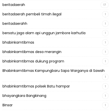
beritadaerah
17
beritadaerah pembeli timah ilegal
1
beritadaerahh
1
bersatu jaga alam api unggun jambore karhutla
1
bhabinkamtibmas
1
bhabinkamtibmas desa merangin
1
bhabinkamtibmas dukung program
1
Bhabinkamtibmas Kampungbaru Sapa Warganya di Sawah
1
bhabinkamtibmas polsek Batu hampar
1
bhayangkara Bangkinang
1
Binsar
1