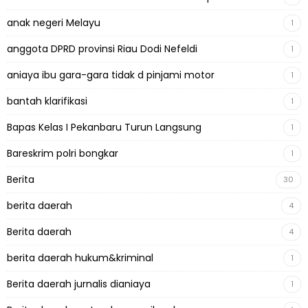
anak negeri Melayu
1
anggota DPRD provinsi Riau Dodi Nefeldi
1
aniaya ibu gara-gara tidak d pinjami motor
1
bantah klarifikasi
1
Bapas Kelas I Pekanbaru Turun Langsung
1
Bareskrim polri bongkar
1
Berita
30
berita daerah
4
Berita daerah
4
berita daerah hukum&kriminal
1
Berita daerah jurnalis dianiaya
1