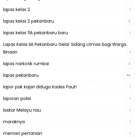
lapas kelas 2
1
lapas kelas 2 pekanbaru
5
lapas kelas 11A pekanbaru baru
1
Lapas Kelas IIA Pekanbaru Gelar Sidang Litmas bagi Warga
Binaan
1
lapas narkotik rumbai
3
lapas pekanbaru
49
lapor pak kajari diduga Kades Pauh
1
laporan polisi
1
laskar Melayu riau
1
maraknya
1
menteri pertanian
1