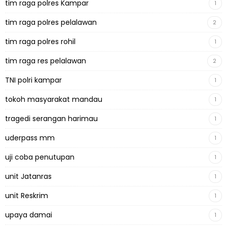
tim raga polres Kampar
1
tim raga polres pelalawan
2
tim raga polres rohil
1
tim raga res pelalawan
2
TNI polri kampar
1
tokoh masyarakat mandau
1
tragedi serangan harimau
1
uderpass mm
1
uji coba penutupan
1
unit Jatanras
1
unit Reskrim
1
upaya damai
1