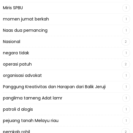
Miris SPBU
1
momen jumat berkah
1
Naas dua pemancing
1
Nasional
2
negara tidak
1
operasi patuh
2
organisasi advokat
1
Panggung Kreativitas dan Harapan dari Balik Jeruji
1
panglima tameng Adat lamr
1
patroli d alogis
1
pejuang tanah Melayu riau
1
pemkab rohil
2