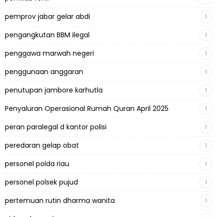
pemprov jabar gelar abdi
1
pengangkutan BBM ilegal
1
penggawa marwah negeri
1
penggunaan anggaran
1
penutupan jambore karhutla
1
Penyaluran Operasional Rumah Quran April 2025
1
peran paralegal d kantor polisi
1
peredaran gelap obat
1
personel polda riau
1
personel polsek pujud
1
pertemuan rutin dharma wanita
1