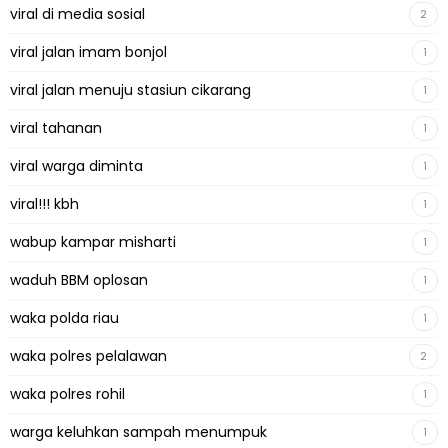
viral di media sosial
2
viral jalan imam bonjol
1
viral jalan menuju stasiun cikarang
1
viral tahanan
1
viral warga diminta
1
viral!!! kbh
1
wabup kampar misharti
1
waduh BBM oplosan
1
waka polda riau
1
waka polres pelalawan
2
waka polres rohil
1
warga keluhkan sampah menumpuk
1