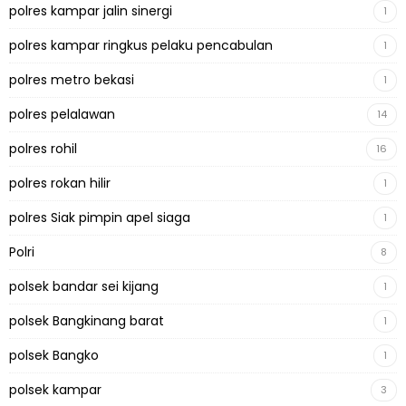
polres kampar jalin sinergi
1
polres kampar ringkus pelaku pencabulan
1
polres metro bekasi
1
polres pelalawan
14
polres rohil
16
polres rokan hilir
1
polres Siak pimpin apel siaga
1
Polri
8
polsek bandar sei kijang
1
polsek Bangkinang barat
1
polsek Bangko
1
polsek kampar
3