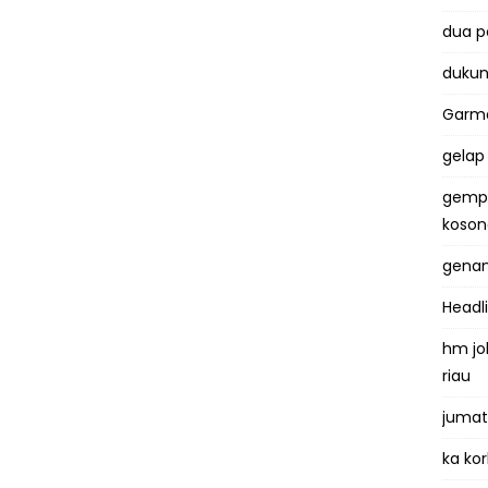
dua 
dukun
Garma
gelap
gemp
koso
genan
Headl
hm jo
riau
jumat
ka kor