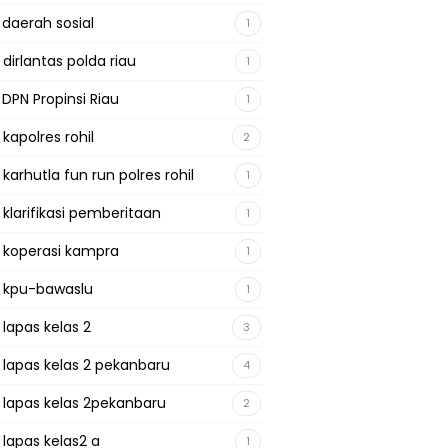
 daerah sosial
1
 dirlantas polda riau
1
 DPN Propinsi Riau
1
 kapolres rohil
2
 karhutla fun run polres rohil
1
 klarifikasi pemberitaan
1
a koperasi kampra
1
a kpu-bawaslu
1
 lapas kelas 2
3
a lapas kelas 2 pekanbaru
4
a lapas kelas 2pekanbaru
2
 lapas kelas2 a
1