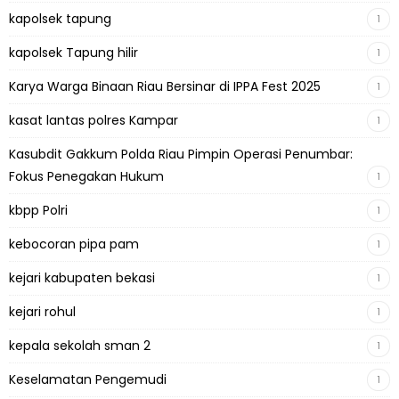
kapolsek tapung
1
kapolsek Tapung hilir
1
Karya Warga Binaan Riau Bersinar di IPPA Fest 2025
1
kasat lantas polres Kampar
1
Kasubdit Gakkum Polda Riau Pimpin Operasi Penumbar:
Fokus Penegakan Hukum
1
kbpp Polri
1
kebocoran pipa pam
1
kejari kabupaten bekasi
1
kejari rohul
1
kepala sekolah sman 2
1
Keselamatan Pengemudi
1