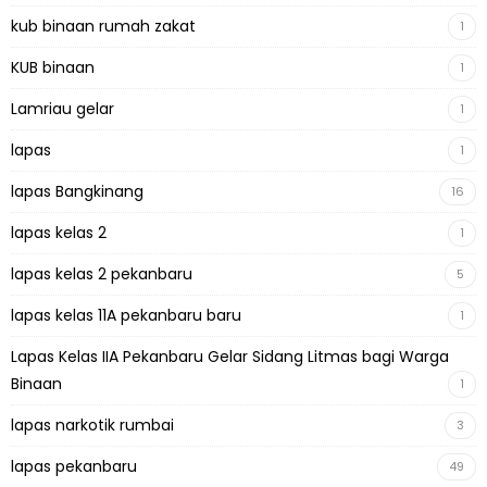
kub binaan rumah zakat
1
KUB binaan
1
Lamriau gelar
1
lapas
1
lapas Bangkinang
16
lapas kelas 2
1
lapas kelas 2 pekanbaru
5
lapas kelas 11A pekanbaru baru
1
Lapas Kelas IIA Pekanbaru Gelar Sidang Litmas bagi Warga
Binaan
1
lapas narkotik rumbai
3
lapas pekanbaru
49