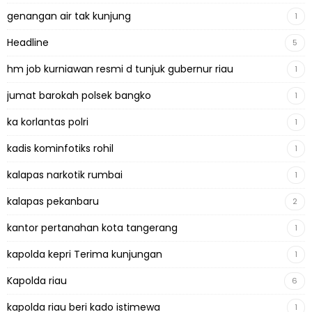
genangan air tak kunjung
1
Headline
5
hm job kurniawan resmi d tunjuk gubernur riau
1
jumat barokah polsek bangko
1
ka korlantas polri
1
kadis kominfotiks rohil
1
kalapas narkotik rumbai
1
kalapas pekanbaru
2
kantor pertanahan kota tangerang
1
kapolda kepri Terima kunjungan
1
Kapolda riau
6
kapolda riau beri kado istimewa
1