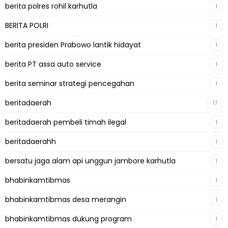
berita polres rohil karhutla
1
BERITA POLRI
1
berita presiden Prabowo lantik hidayat
1
berita PT assa auto service
1
berita seminar strategi pencegahan
1
beritadaerah
17
beritadaerah pembeli timah ilegal
1
beritadaerahh
1
bersatu jaga alam api unggun jambore karhutla
1
bhabinkamtibmas
1
bhabinkamtibmas desa merangin
1
bhabinkamtibmas dukung program
1