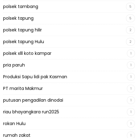
polsek tambang
5
polsek tapung
5
polsek tapung hilir
2
polsek tapung Hulu
2
polsek xlll koto kampar
1
pria paruh
1
Produksi Sapu lidi pak Kasman
1
PT marita Makmur
1
putusan pengadilan dinodai
1
riau bhayangkara run2025
1
rokan Hulu
1
rumah zakat
1