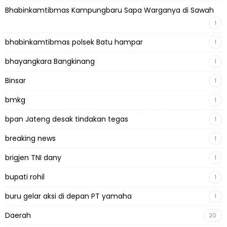
Bhabinkamtibmas Kampungbaru Sapa Warganya di Sawah
1
bhabinkamtibmas polsek Batu hampar
1
bhayangkara Bangkinang
1
Binsar
1
bmkg
1
bpan Jateng desak tindakan tegas
1
breaking news
1
brigjen TNI dany
1
bupati rohil
1
buru gelar aksi di depan PT yamaha
1
Daerah
20