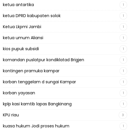
ketua antartika
1
ketua DPRD kabupaten solok
1
Ketua Lkpmi Jambi
1
ketua umum Aliansi
1
kios pupuk subsidi
1
komandan puslatpur kondiklatad Brigjen
1
kontingen pramuka kampar
1
korban tenggelam d sungai Kampar
1
korban yayasan
1
kplp kasi kamtib lapas Bangkinang
1
KPU riau
3
kuasa hukum Jodi proses hukum
1