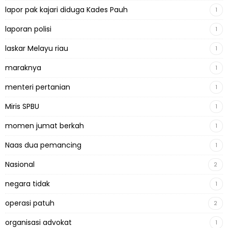
lapor pak kajari diduga Kades Pauh
1
laporan polisi
1
laskar Melayu riau
1
maraknya
1
menteri pertanian
1
Miris SPBU
1
momen jumat berkah
1
Naas dua pemancing
1
Nasional
2
negara tidak
1
operasi patuh
2
organisasi advokat
1