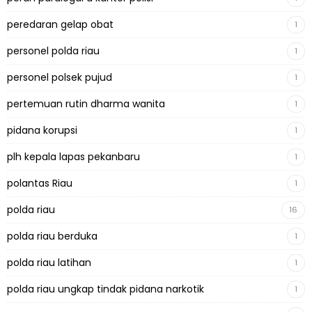
peredaran gelap obat
1
personel polda riau
1
personel polsek pujud
1
pertemuan rutin dharma wanita
1
pidana korupsi
1
plh kepala lapas pekanbaru
1
polantas Riau
1
polda riau
16
polda riau berduka
1
polda riau latihan
1
polda riau ungkap tindak pidana narkotik
1