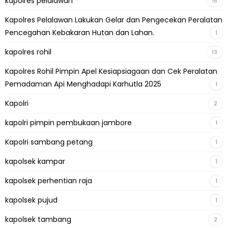
kapolres pelalawan
15
Kapolres Pelalawan Lakukan Gelar dan Pengecekan Peralatan
Pencegahan Kebakaran Hutan dan Lahan.
1
kapolres rohil
13
Kapolres Rohil Pimpin Apel Kesiapsiagaan dan Cek Peralatan
Pemadaman Api Menghadapi Karhutla 2025
1
Kapolri
2
kapolri pimpin pembukaan jambore
1
Kapolri sambang petang
1
kapolsek kampar
1
kapolsek perhentian raja
1
kapolsek pujud
1
kapolsek tambang
2