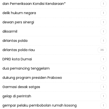
dan Pemeriksaan Kondisi Kendaraan*
1
delik hukum negara
1
dewan pers sinergi
1
diksarmil
1
dirlantas polda
1
dirlantas polda riau
36
DPRD kota Dumai
1
dua pemancing tenggelam
1
dukung program presiden Prabowo
1
Garmasi desak satgas
1
gelap di perintah
1
gempar pelaku pembobolan rumah kosong
1