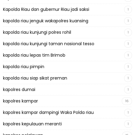
Kapolda Riau dan gubernur Riau jadi saksi
1
kapolda riau jenguk wakapolres kuansing
1
kapolda riau kunjungi polres rohil
1
kapolda riau kunjungi taman nasional tesso
1
kapolda riau lepas tim Brimob
1
kapolda riau pimpin
1
kapolda riau siap sikat preman
1
kapolres dumai
1
kapolres kampar
16
kapolres kampar dampingi Waka Polda riau
1
kapolres kepulauan meranti
1