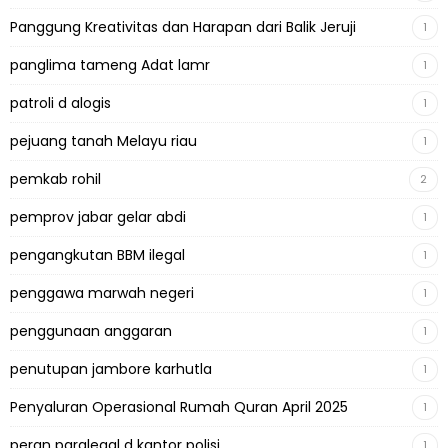
Panggung Kreativitas dan Harapan dari Balik Jeruji
1
panglima tameng Adat lamr
1
patroli d alogis
1
pejuang tanah Melayu riau
1
pemkab rohil
2
pemprov jabar gelar abdi
1
pengangkutan BBM ilegal
1
penggawa marwah negeri
1
penggunaan anggaran
1
penutupan jambore karhutla
1
Penyaluran Operasional Rumah Quran April 2025
1
peran paralegal d kantor polisi
1