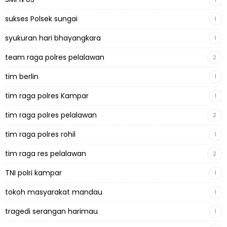
sukses Polsek sungai
1
syukuran hari bhayangkara
1
team raga polres pelalawan
2
tim berlin
1
tim raga polres Kampar
1
tim raga polres pelalawan
2
tim raga polres rohil
1
tim raga res pelalawan
2
TNI polri kampar
1
tokoh masyarakat mandau
1
tragedi serangan harimau
1