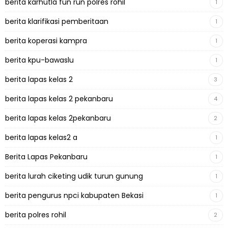
berita karhutla fun run polres rohil
1
berita klarifikasi pemberitaan
1
berita koperasi kampra
1
berita kpu-bawaslu
1
berita lapas kelas 2
3
berita lapas kelas 2 pekanbaru
4
berita lapas kelas 2pekanbaru
2
berita lapas kelas2 a
1
Berita Lapas Pekanbaru
1
berita lurah ciketing udik turun gunung
1
berita pengurus npci kabupaten Bekasi
1
berita polres rohil
2