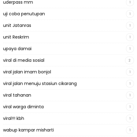
uderpass mm
1
uji coba penutupan
1
unit Jatanras
1
unit Reskrim
1
upaya damai
1
viral di media sosial
2
viral jalan imam bonjol
1
viral jalan menuju stasiun cikarang
1
viral tahanan
1
viral warga diminta
1
viral!!! kbh
1
wabup kampar misharti
1