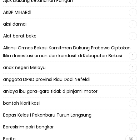
Ajak Dukung Ketahanan Pangan
1
AKBP MIHARdi
1
aksi damai
1
Alat berat beko
1
Aliansi Ormas Bekasi Komitmen Dukung Prabowo Ciptakan
Iklim Investasi aman dan kondusif di Kabupaten Bekasi
1
anak negeri Melayu
1
anggota DPRD provinsi Riau Dodi Nefeldi
1
aniaya ibu gara-gara tidak d pinjami motor
1
bantah klarifikasi
1
Bapas Kelas I Pekanbaru Turun Langsung
1
Bareskrim polri bongkar
1
Berita
30