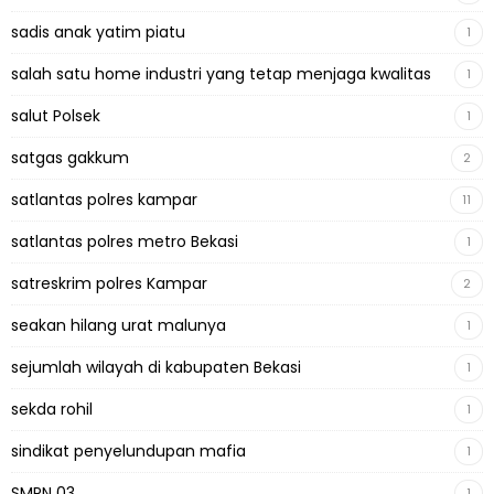
sadis anak yatim piatu
1
salah satu home industri yang tetap menjaga kwalitas
1
salut Polsek
1
satgas gakkum
2
satlantas polres kampar
11
satlantas polres metro Bekasi
1
satreskrim polres Kampar
2
seakan hilang urat malunya
1
sejumlah wilayah di kabupaten Bekasi
1
sekda rohil
1
sindikat penyelundupan mafia
1
SMPN 03
1