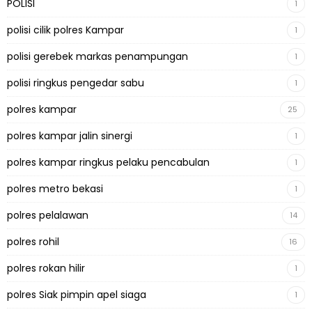
POLISI
1
polisi cilik polres Kampar
1
polisi gerebek markas penampungan
1
polisi ringkus pengedar sabu
1
polres kampar
25
polres kampar jalin sinergi
1
polres kampar ringkus pelaku pencabulan
1
polres metro bekasi
1
polres pelalawan
14
polres rohil
16
polres rokan hilir
1
polres Siak pimpin apel siaga
1