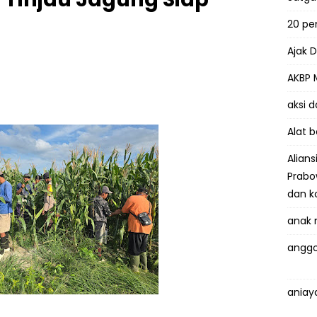
20 p
Ajak 
AKBP 
aksi 
Alat 
Alian
Prabo
dan k
anak 
anggo
aniay