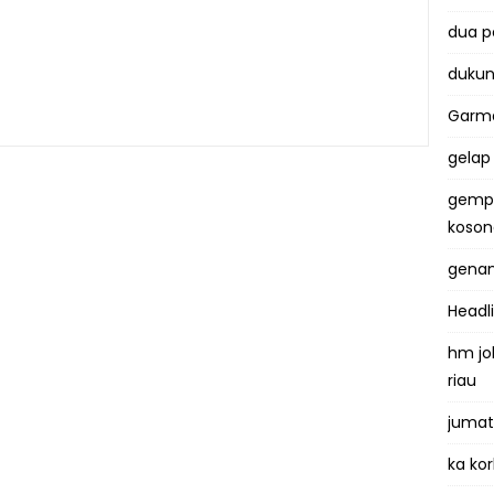
dua 
dukun
Garma
gelap
gemp
koso
genan
Headl
hm jo
riau
jumat
ka kor