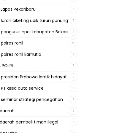
a Lapas Pekanbaru
1
a lurah ciketing udik turun gunung
1
a pengurus npci kabupaten Bekasi
1
 polres rohil
2
 polres rohil karhutla
1
A POLRI
1
a presiden Prabowo lantik hidayat
1
a PT assa auto service
1
a seminar strategi pencegahan
1
adaerah
17
adaerah pembeli timah ilegal
1