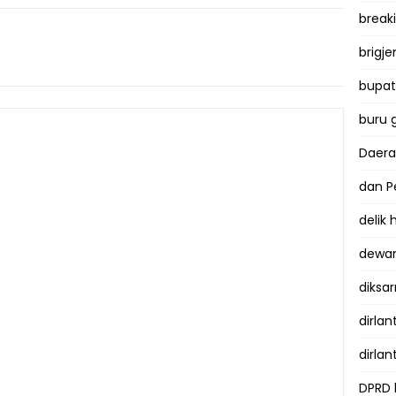
break
brigje
bupati
buru 
Daer
dan P
delik
dewan
diksar
dirlan
dirlan
DPRD 