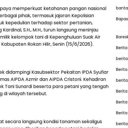
paya memperkuat ketahanan pangan nasional
bantah
rbagai pihak, termasuk jajaran Kepolisian
Bapas
uk kepedulian terhadap sektor pertanian,
rdinal, S.H., M.H., turun langsung meninjau
lik kelompok tani di Kepenghuluan Suak Air
Bares
Kabupaten Rokan Hilir, Senin (15/6/2026).
Berita
berit
Berit
ek didampingi Kasubsektor Pekaitan IPDA Syufiar
as AIPDA Azmir dan AIPDA Cristoni. Kehadiran
berit
 Tani Sunardi beserta para petani yang tengah
Berita
 di wilayah tersebut.
Berit
Berita
at secara langsung kondisi tanaman sekaligus
berita