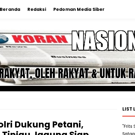
Beranda
Redaksi
Pedoman Media Siber
LIST 
lri Dukung Petani,
"Frit
 Tinjau Jagung Siap
Satga