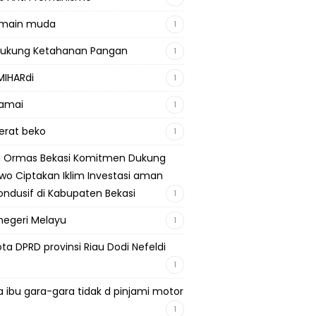
emain muda
1
Dukung Ketahanan Pangan
1
MIHARdi
1
damai
1
berat beko
1
si Ormas Bekasi Komitmen Dukung
wo Ciptakan Iklim Investasi aman
ondusif di Kabupaten Bekasi
1
negeri Melayu
1
ta DPRD provinsi Riau Dodi Nefeldi
1
a ibu gara-gara tidak d pinjami motor
1