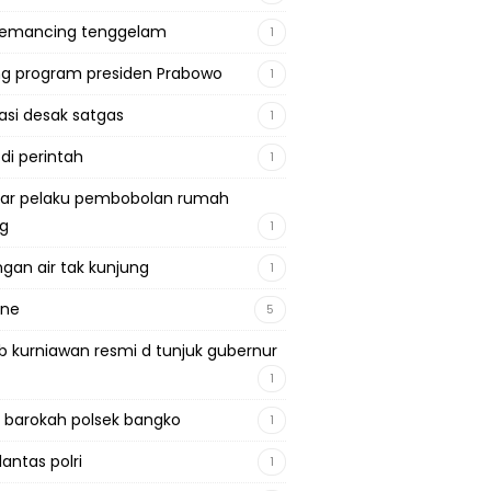
pemancing tenggelam
1
g program presiden Prabowo
1
si desak satgas
1
 di perintah
1
ar pelaku pembobolan rumah
ng
1
gan air tak kunjung
1
ine
5
b kurniawan resmi d tunjuk gubernur
1
 barokah polsek bangko
1
lantas polri
1