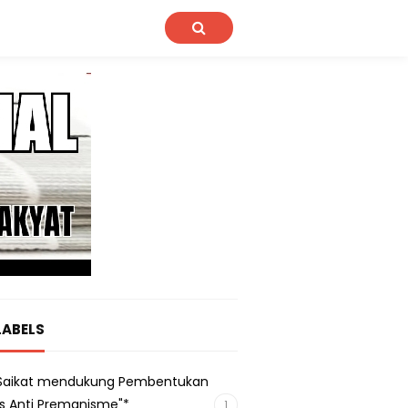
LABELS
s Saikat mendukung Pembentukan
s Anti Premanisme"*
1