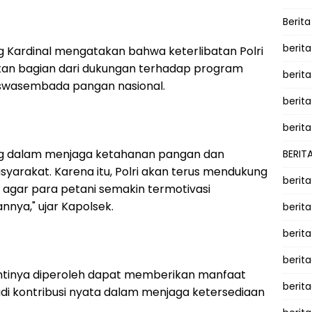
Berit
berit
Kardinal mengatakan bahwa keterlibatan Polri
kan bagian dari dukungan terhadap program
berit
swasembada pangan nasional.
berita
berita
ing dalam menjaga ketahanan pangan dan
BERIT
arakat. Karena itu, Polri akan terus mendukung
berit
gar para petani semakin termotivasi
ya," ujar Kapolsek.
berit
berit
berit
antinya diperoleh dapat memberikan manfaat
berit
di kontribusi nyata dalam menjaga ketersediaan