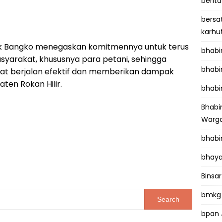
berit
bersa
karhu
olsek Bangko menegaskan komitmennya untuk terus
bhab
arakat, khususnya para petani, sehingga
bhabi
t berjalan efektif dan memberikan dampak
ten Rokan Hilir.
bhabi
Bhab
Warga
bhabi
bhaya
Binsar
bmkg
bpan 