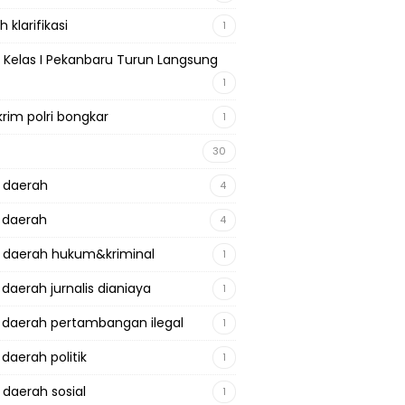
 klarifikasi
1
 Kelas I Pekanbaru Turun Langsung
1
krim polri bongkar
1
30
a daerah
4
a daerah
4
a daerah hukum&kriminal
1
 daerah jurnalis dianiaya
1
a daerah pertambangan ilegal
1
 daerah politik
1
 daerah sosial
1