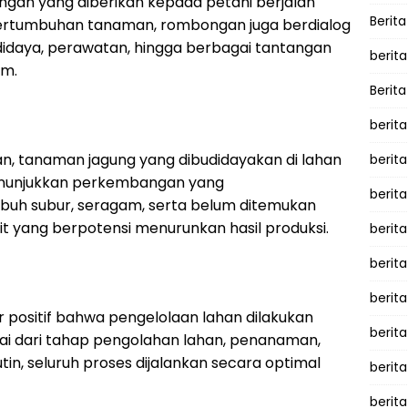
an yang diberikan kepada petani berjalan
Berita
pertumbuhan tanaman, rombongan juga berdialog
didaya, perawatan, hingga berbagai tantangan
berita
am.
Berita
berita
an, tanaman jagung yang dibudidayakan di lahan
berita
menunjukkan perkembangan yang
berita
h subur, seragam, serta belum ditemukan
yang berpotensi menurunkan hasil produksi.
berit
berit
berita
or positif bahwa pengelolaan lahan dilakukan
berit
lai dari tahap pengolahan lahan, penanaman,
n, seluruh proses dijalankan secara optimal
berit
berita