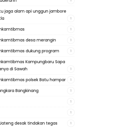
adaerahh
1
tu jaga alam api unggun jambore
tla
1
inkamtibmas
1
nkamtibmas desa merangin
1
nkamtibmas dukung program
1
inkamtibmas Kampungbaru Sapa
nya di Sawah
1
nkamtibmas polsek Batu hampar
1
ngkara Bangkinang
1
1
1
Jateng desak tindakan tegas
1