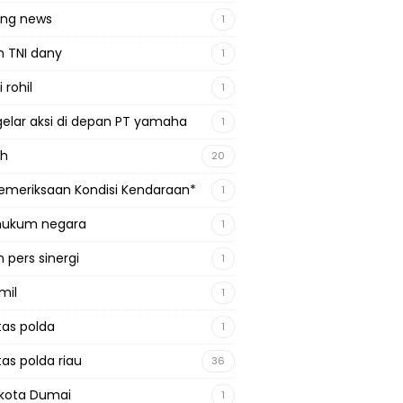
ing news
1
n TNI dany
1
 rohil
1
gelar aksi di depan PT yamaha
1
ah
20
emeriksaan Kondisi Kendaraan*
1
 hukum negara
1
 pers sinergi
1
mil
1
tas polda
1
tas polda riau
36
kota Dumai
1