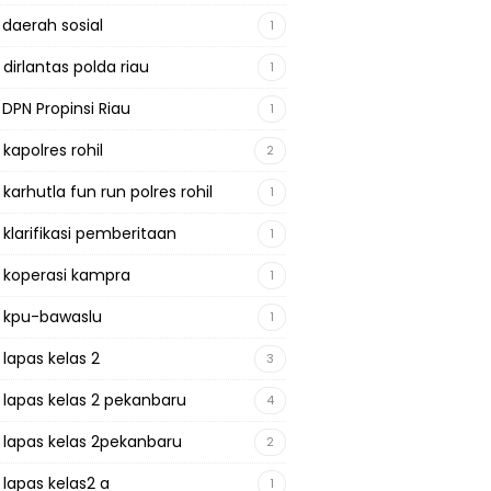
 daerah sosial
1
 dirlantas polda riau
1
 DPN Propinsi Riau
1
 kapolres rohil
2
 karhutla fun run polres rohil
1
 klarifikasi pemberitaan
1
a koperasi kampra
1
a kpu-bawaslu
1
 lapas kelas 2
3
a lapas kelas 2 pekanbaru
4
a lapas kelas 2pekanbaru
2
 lapas kelas2 a
1