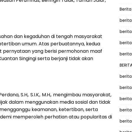
wasan Perumnas, Beringin Taluk, Taman Jalur,
Berit
berit
berit
sahan dan kegaduhan di tengah masyarakat
berita
tertiban umum. Atas perbuatannya, kedua
 pernyataan yang berisi permohonan maaf
berita
ntan Singingi serta berjanji tidak akan
BERIT
berit
berit
rdana, S.H,. S.I.K,. M.H,. mengimbau masyarakat,
berit
ijak dalam menggunakan media sosial dan tidak
 mengganggu keamanan, ketertiban, serta
berit
emi memperoleh perhatian atau popularitas di
berit