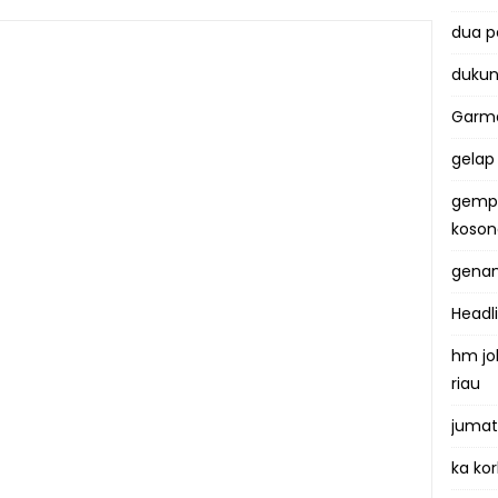
dua 
dukun
Garma
gelap
gemp
koso
genan
Headl
hm jo
riau
jumat
ka kor