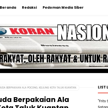
Beranda
Redaksi
Pedoman Media Siber
LIST 
MUDA BERPAKAIAN ALA POCONG, KELILING KOTA TALUK KUANTAN.
uda Berpakaian Ala
"Frit
 Kota Taluk Kuantan.
Satga