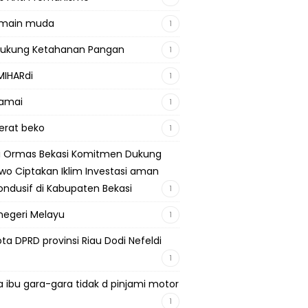
emain muda
1
Dukung Ketahanan Pangan
1
MIHARdi
1
damai
1
berat beko
1
si Ormas Bekasi Komitmen Dukung
wo Ciptakan Iklim Investasi aman
ondusif di Kabupaten Bekasi
1
negeri Melayu
1
ta DPRD provinsi Riau Dodi Nefeldi
1
a ibu gara-gara tidak d pinjami motor
1