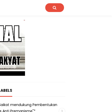
LABELS
s Saikat mendukung Pembentukan
s Anti Premanisme"*
1