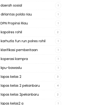
 daerah sosial
1
 dirlantas polda riau
1
 DPN Propinsi Riau
1
 kapolres rohil
2
 karhutla fun run polres rohil
1
 klarifikasi pemberitaan
1
a koperasi kampra
1
a kpu-bawaslu
1
 lapas kelas 2
3
a lapas kelas 2 pekanbaru
4
a lapas kelas 2pekanbaru
2
 lapas kelas2 a
1