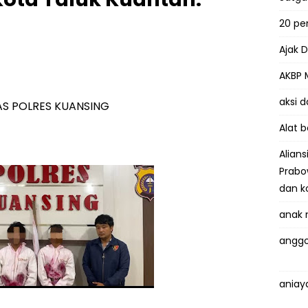
20 p
Ajak 
AKBP 
aksi 
MAS POLRES KUANSING
Alat 
Alian
Prabo
dan k
anak 
anggo
aniay