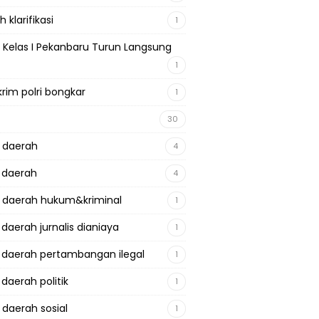
 klarifikasi
1
 Kelas I Pekanbaru Turun Langsung
1
krim polri bongkar
1
30
a daerah
4
a daerah
4
a daerah hukum&kriminal
1
 daerah jurnalis dianiaya
1
a daerah pertambangan ilegal
1
 daerah politik
1
 daerah sosial
1