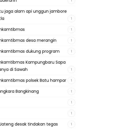
adaerahh
1
tu jaga alam api unggun jambore
tla
1
inkamtibmas
1
nkamtibmas desa merangin
1
nkamtibmas dukung program
1
inkamtibmas Kampungbaru Sapa
nya di Sawah
1
nkamtibmas polsek Batu hampar
1
ngkara Bangkinang
1
1
1
Jateng desak tindakan tegas
1