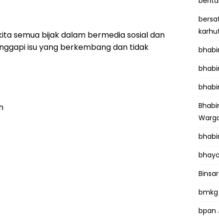
berit
bersa
karhu
ita semua bijak dalam bermedia sosial dan
anggapi isu yang berkembang dan tidak
bhab
bhabi
bhabi
Bhab
h
Warga
bhabi
bhaya
Binsar
bmkg
bpan 