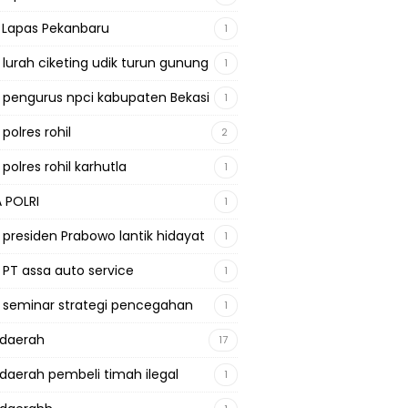
a Lapas Pekanbaru
1
a lurah ciketing udik turun gunung
1
a pengurus npci kabupaten Bekasi
1
 polres rohil
2
 polres rohil karhutla
1
A POLRI
1
a presiden Prabowo lantik hidayat
1
a PT assa auto service
1
a seminar strategi pencegahan
1
adaerah
17
adaerah pembeli timah ilegal
1