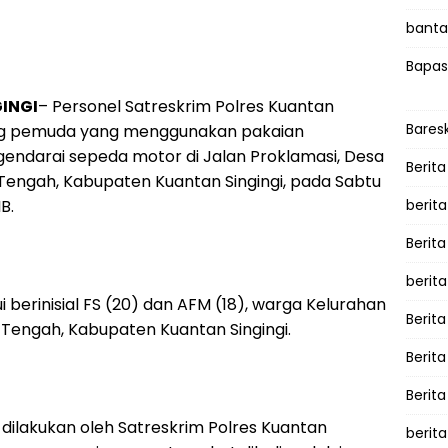
bantah
Bapas
GINGI
– Personel Satreskrim Polres Kuantan
Bares
ng pemuda yang menggunakan pakaian
ndarai sepeda motor di Jalan Proklamasi, Desa
Berita
Tengah, Kabupaten Kuantan Singingi, pada Sabtu
B.
berit
Berit
berit
berinisial FS (20) dan AFM (18), warga Kelurahan
Berita
Tengah, Kabupaten Kuantan Singingi.
Berit
Berita
g dilakukan oleh Satreskrim Polres Kuantan
berita