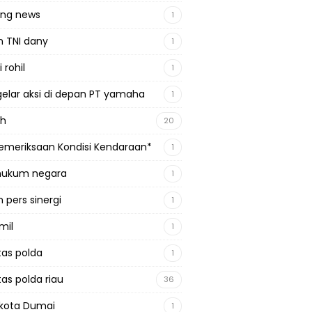
ing news
1
n TNI dany
1
 rohil
1
gelar aksi di depan PT yamaha
1
ah
20
emeriksaan Kondisi Kendaraan*
1
 hukum negara
1
 pers sinergi
1
mil
1
tas polda
1
tas polda riau
36
kota Dumai
1