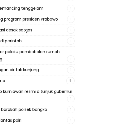
pemancing tenggelam
1
g program presiden Prabowo
1
si desak satgas
1
 di perintah
1
ar pelaku pembobolan rumah
ng
1
gan air tak kunjung
1
ine
5
b kurniawan resmi d tunjuk gubernur
1
 barokah polsek bangko
1
lantas polri
1