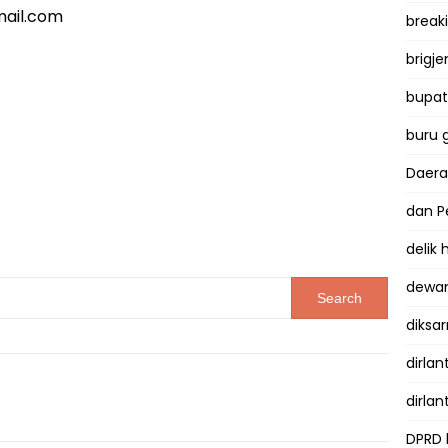
mail.com
break
brigje
bupati
buru 
Daer
dan P
delik
dewan
diksar
dirlan
dirlan
DPRD 