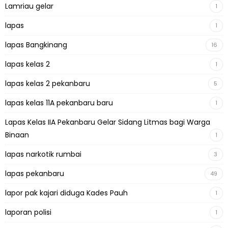
Lamriau gelar
1
lapas
1
lapas Bangkinang
16
lapas kelas 2
1
lapas kelas 2 pekanbaru
5
lapas kelas 11A pekanbaru baru
1
Lapas Kelas IIA Pekanbaru Gelar Sidang Litmas bagi Warga
Binaan
1
lapas narkotik rumbai
3
lapas pekanbaru
49
lapor pak kajari diduga Kades Pauh
1
laporan polisi
1