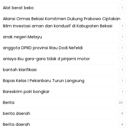
Alat berat beko
1
Aliansi Ormas Bekasi Komitmen Dukung Prabowo Ciptakan
Iklim Investasi aman dan kondusif di Kabupaten Bekasi
1
anak negeri Melayu
1
anggota DPRD provinsi Riau Dodi Nefeldi
1
aniaya ibu gara-gara tidak d pinjami motor
1
bantah klarifikasi
1
Bapas Kelas I Pekanbaru Turun Langsung
1
Bareskrim polri bongkar
1
Berita
30
berita daerah
4
Berita daerah
4