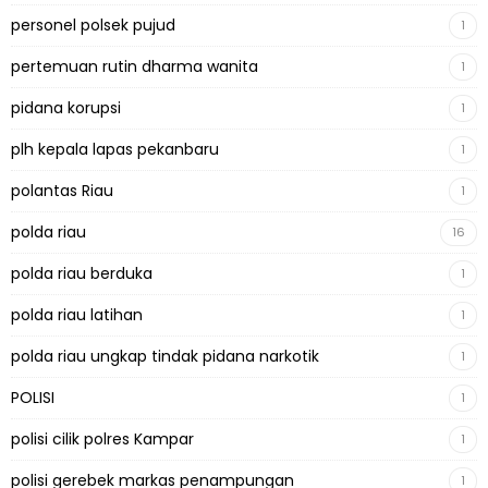
personel polsek pujud
1
pertemuan rutin dharma wanita
1
pidana korupsi
1
plh kepala lapas pekanbaru
1
polantas Riau
1
polda riau
16
polda riau berduka
1
polda riau latihan
1
polda riau ungkap tindak pidana narkotik
1
POLISI
1
polisi cilik polres Kampar
1
polisi gerebek markas penampungan
1