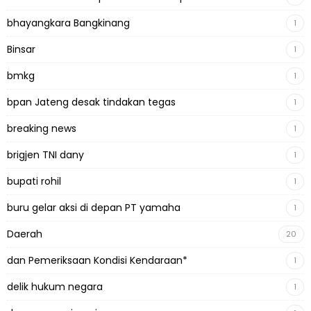
bhayangkara Bangkinang
1
Binsar
1
bmkg
1
bpan Jateng desak tindakan tegas
1
breaking news
1
brigjen TNI dany
1
bupati rohil
1
buru gelar aksi di depan PT yamaha
1
Daerah
20
dan Pemeriksaan Kondisi Kendaraan*
1
delik hukum negara
1