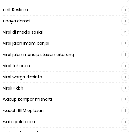
unit Reskrim
1
upaya damai
1
viral di media sosial
2
viral jalan imam bonjol
1
viral jalan menuju stasiun cikarang
1
viral tahanan
1
viral warga diminta
1
viral!!! kbh
1
wabup kampar misharti
1
waduh BBM oplosan
1
waka polda riau
1