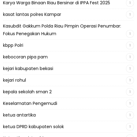
Karya Warga Binaan Riau Bersinar di IPPA Fest 2025
1
kasat lantas polres Kampar
1
Kasubdit Gakkum Polda Riau Pimpin Operasi Penumbar:
Fokus Penegakan Hukum
1
kbpp Polri
1
kebocoran pipa pam
1
kejari kabupaten bekasi
1
kejari rohul
1
kepala sekolah sman 2
1
Keselamatan Pengemudi
1
ketua antartika
1
ketua DPRD kabupaten solok
1