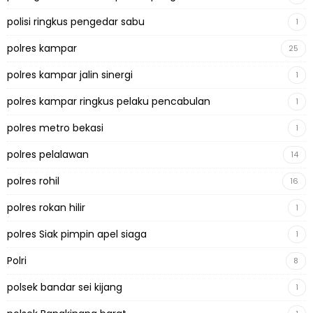
polisi ringkus pengedar sabu
1
polres kampar
25
polres kampar jalin sinergi
1
polres kampar ringkus pelaku pencabulan
1
polres metro bekasi
1
polres pelalawan
14
polres rohil
16
polres rokan hilir
1
polres Siak pimpin apel siaga
1
Polri
8
polsek bandar sei kijang
1