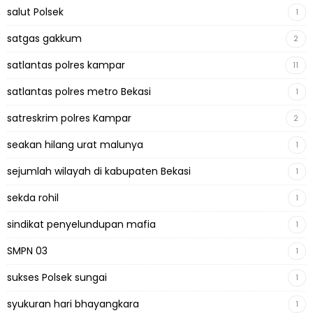
salut Polsek
1
satgas gakkum
2
satlantas polres kampar
11
satlantas polres metro Bekasi
1
satreskrim polres Kampar
2
seakan hilang urat malunya
1
sejumlah wilayah di kabupaten Bekasi
1
sekda rohil
1
sindikat penyelundupan mafia
1
SMPN 03
1
sukses Polsek sungai
1
syukuran hari bhayangkara
1