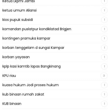
Ketua Lkpmi Jambi
1
ketua umum Aliansi
1
kios pupuk subsidi
1
komandan puslatpur kondiklatad Brigjen
1
kontingen pramuka kampar
1
korban tenggelam d sungai Kampar
1
korban yayasan
1
kplp kasi kamtib lapas Bangkinang
1
KPU riau
3
kuasa hukum Jodi proses hukum
1
kub binaan rumah zakat
1
KUB binaan
1