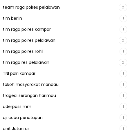
team raga polres pelalawan
2
tim berlin
1
tim raga polres Kampar
1
tim raga polres pelalawan
2
tim raga polres rohil
1
tim raga res pelalawan
2
TNI polri kampar
1
tokoh masyarakat mandau
1
tragedi serangan harimau
1
uderpass mm
1
uji coba penutupan
1
unit Jatanras
1