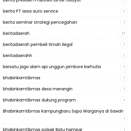
berita presiden Prabowo lantik hidayat
1
berita PT assa auto service
1
berita seminar strategi pencegahan
1
beritadaerah
17
beritadaerah pembeli timah ilegal
1
beritadaerahh
1
bersatu jaga alam api unggun jambore karhutla
1
bhabinkamtibmas
1
bhabinkamtibmas desa merangin
1
bhabinkamtibmas dukung program
1
Bhabinkamtibmas Kampungbaru Sapa Warganya di Sawah
1
bhabinkamtibmas polsek Batu hampar
1