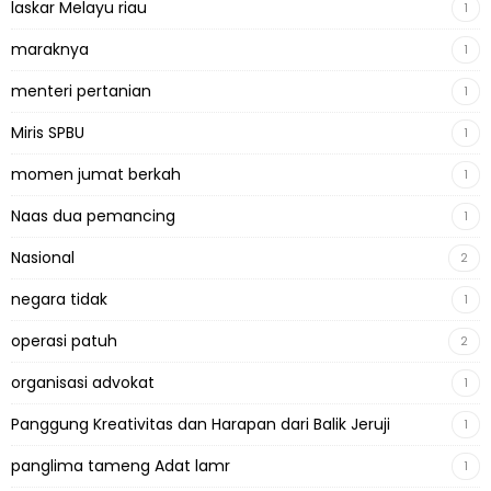
laskar Melayu riau
1
maraknya
1
menteri pertanian
1
Miris SPBU
1
momen jumat berkah
1
Naas dua pemancing
1
Nasional
2
negara tidak
1
operasi patuh
2
organisasi advokat
1
Panggung Kreativitas dan Harapan dari Balik Jeruji
1
panglima tameng Adat lamr
1