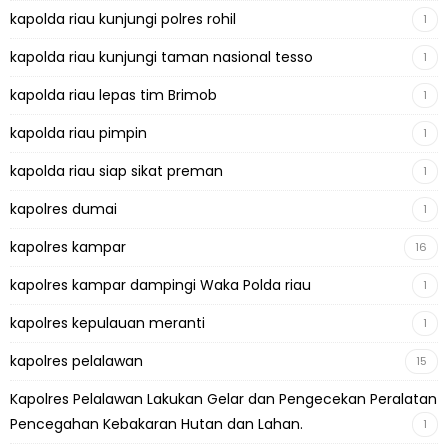
kapolda riau kunjungi polres rohil
1
kapolda riau kunjungi taman nasional tesso
1
kapolda riau lepas tim Brimob
1
kapolda riau pimpin
1
kapolda riau siap sikat preman
1
kapolres dumai
1
kapolres kampar
16
kapolres kampar dampingi Waka Polda riau
1
kapolres kepulauan meranti
1
kapolres pelalawan
15
Kapolres Pelalawan Lakukan Gelar dan Pengecekan Peralatan
Pencegahan Kebakaran Hutan dan Lahan.
1