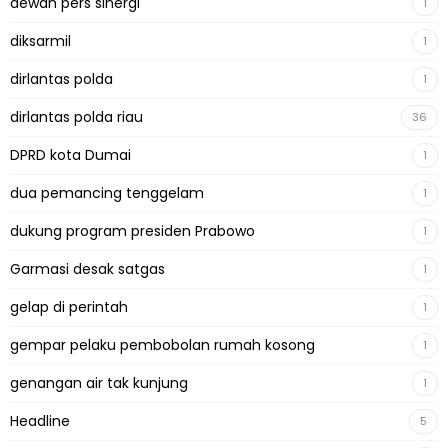
dewan pers sinergi
1
diksarmil
1
dirlantas polda
1
dirlantas polda riau
36
DPRD kota Dumai
1
dua pemancing tenggelam
1
dukung program presiden Prabowo
1
Garmasi desak satgas
1
gelap di perintah
1
gempar pelaku pembobolan rumah kosong
1
genangan air tak kunjung
1
Headline
5