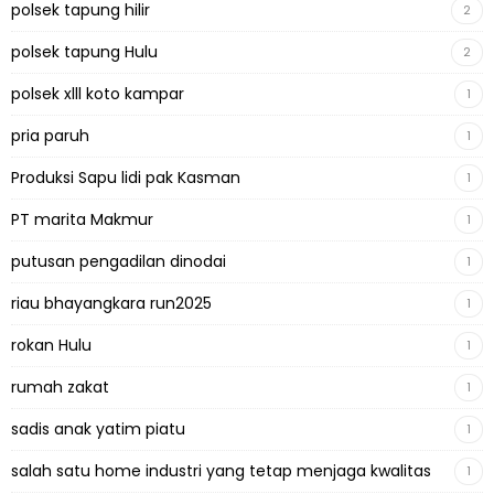
polsek tapung hilir
2
polsek tapung Hulu
2
polsek xlll koto kampar
1
pria paruh
1
Produksi Sapu lidi pak Kasman
1
PT marita Makmur
1
putusan pengadilan dinodai
1
riau bhayangkara run2025
1
rokan Hulu
1
rumah zakat
1
sadis anak yatim piatu
1
salah satu home industri yang tetap menjaga kwalitas
1