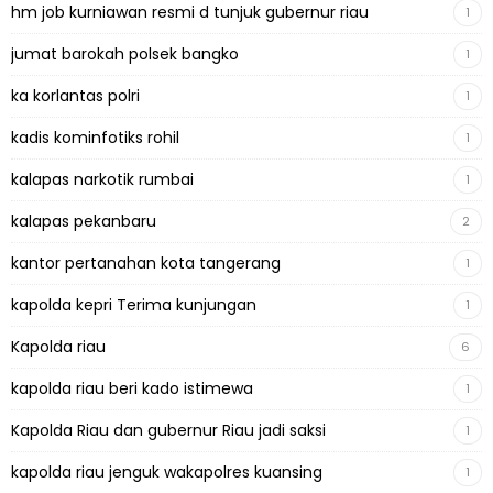
hm job kurniawan resmi d tunjuk gubernur riau
1
jumat barokah polsek bangko
1
ka korlantas polri
1
kadis kominfotiks rohil
1
kalapas narkotik rumbai
1
kalapas pekanbaru
2
kantor pertanahan kota tangerang
1
kapolda kepri Terima kunjungan
1
Kapolda riau
6
kapolda riau beri kado istimewa
1
Kapolda Riau dan gubernur Riau jadi saksi
1
kapolda riau jenguk wakapolres kuansing
1