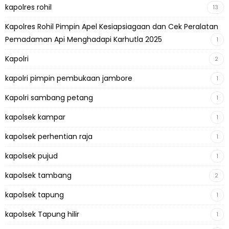
kapolres rohil
13
Kapolres Rohil Pimpin Apel Kesiapsiagaan dan Cek Peralatan
Pemadaman Api Menghadapi Karhutla 2025
1
Kapolri
2
kapolri pimpin pembukaan jambore
1
Kapolri sambang petang
1
kapolsek kampar
1
kapolsek perhentian raja
1
kapolsek pujud
1
kapolsek tambang
2
kapolsek tapung
1
kapolsek Tapung hilir
1