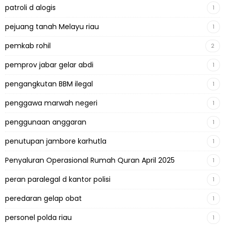
patroli d alogis
1
pejuang tanah Melayu riau
1
pemkab rohil
2
pemprov jabar gelar abdi
1
pengangkutan BBM ilegal
1
penggawa marwah negeri
1
penggunaan anggaran
1
penutupan jambore karhutla
1
Penyaluran Operasional Rumah Quran April 2025
1
peran paralegal d kantor polisi
1
peredaran gelap obat
1
personel polda riau
1