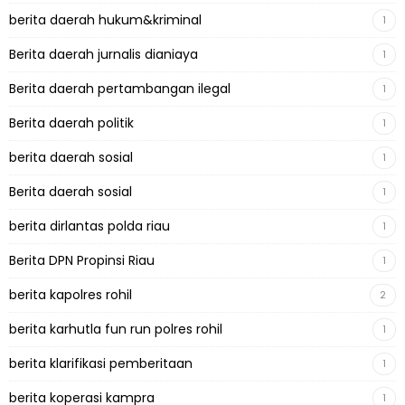
berita daerah hukum&kriminal
1
Berita daerah jurnalis dianiaya
1
Berita daerah pertambangan ilegal
1
Berita daerah politik
1
berita daerah sosial
1
Berita daerah sosial
1
berita dirlantas polda riau
1
Berita DPN Propinsi Riau
1
berita kapolres rohil
2
berita karhutla fun run polres rohil
1
berita klarifikasi pemberitaan
1
berita koperasi kampra
1