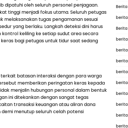
ib dipatuhi oleh seluruh personel penjagaan.
Berita
at tinggi menjadi fokus utama. Seluruh petugas
berita
ntuk melaksanakan tugas pengamanan sesuai
edur yang berlaku. Langkah deteksi dini harus
Berita
 kontrol keliling ke setiap sudut area secara
berita
t keras bagi petugas untuk tidur saat sedang
berita
berita
berit
 terkait batasan interaksi dengan para warga
ersebut memberikan peringatan keras kepada
berit
 tidak menjalin hubungan personal dalam bentuk
berita
an ini ditekankan dengan sangat tegas
aitan transaksi keuangan atau aliran dana
berit
an demi menutup seluruh celah potensi
berit
berita