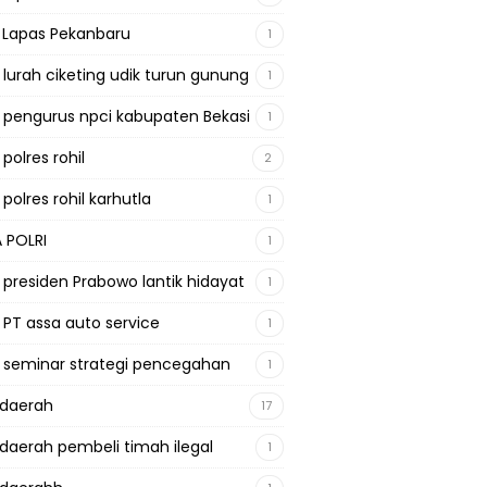
a Lapas Pekanbaru
1
a lurah ciketing udik turun gunung
1
a pengurus npci kabupaten Bekasi
1
 polres rohil
2
 polres rohil karhutla
1
A POLRI
1
a presiden Prabowo lantik hidayat
1
a PT assa auto service
1
a seminar strategi pencegahan
1
adaerah
17
adaerah pembeli timah ilegal
1