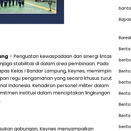
bantah
Bapas
Bares
Berita
ung
– Penguatan kewaspadaan dan sinergi lintas
berit
enjaga stabilitas di dalam area pembinaan. Pada
 Lapas Kelas I Bandar Lampung, Keynes, memimpin
Berit
apan regu pengamanan yang secara khusus turut
berit
nal Indonesia. Kehadiran personel militer dalam
mitmen institusi dalam menciptakan lingkungan
Berita
.
Berit
Berita
berita
asukan gabungan, Keynes menyampaikan