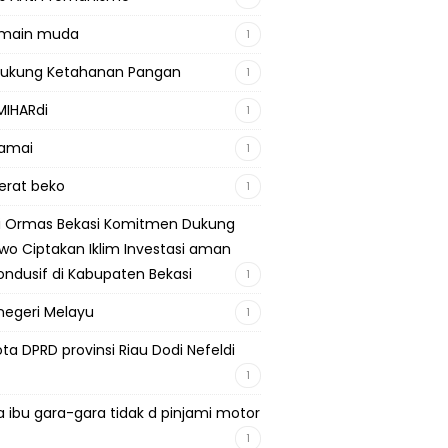
emain muda
1
Dukung Ketahanan Pangan
1
MIHARdi
1
damai
1
berat beko
1
si Ormas Bekasi Komitmen Dukung
wo Ciptakan Iklim Investasi aman
ondusif di Kabupaten Bekasi
1
negeri Melayu
1
ta DPRD provinsi Riau Dodi Nefeldi
1
a ibu gara-gara tidak d pinjami motor
1