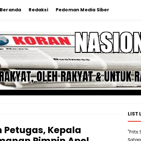
Beranda
Redaksi
Pedoman Media Siber
LIST 
n Petugas, Kepala
"Frit
manan Pimpin Apel
Satga