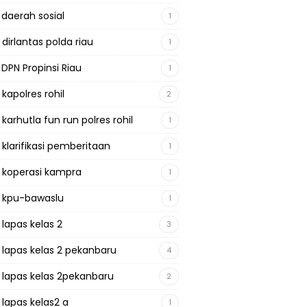
 daerah sosial
1
 dirlantas polda riau
1
 DPN Propinsi Riau
1
 kapolres rohil
2
 karhutla fun run polres rohil
1
 klarifikasi pemberitaan
1
a koperasi kampra
1
a kpu-bawaslu
1
 lapas kelas 2
3
a lapas kelas 2 pekanbaru
4
a lapas kelas 2pekanbaru
2
 lapas kelas2 a
1