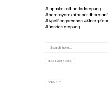
#lapaskelas1bandarlampung
#pemasyarakatanpastibermanf
#ApelPengamanan #SinergiKeam
#BandarLampung
MORE FROM AUTHOR
COMMENTS