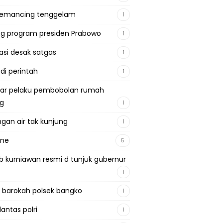
pemancing tenggelam
1
g program presiden Prabowo
1
si desak satgas
1
 di perintah
1
ar pelaku pembobolan rumah
ng
1
gan air tak kunjung
1
ine
5
b kurniawan resmi d tunjuk gubernur
1
 barokah polsek bangko
1
lantas polri
1