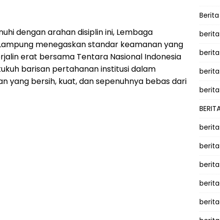
Berit
uhi dengan arahan disiplin ini, Lembaga
berit
r Lampung menegaskan standar keamanan yang
berit
terjalin erat bersama Tentara Nasional Indonesia
kuh barisan pertahanan institusi dalam
berita
 yang bersih, kuat, dan sepenuhnya bebas dari
berita
BERIT
berit
berit
berit
berit
berit