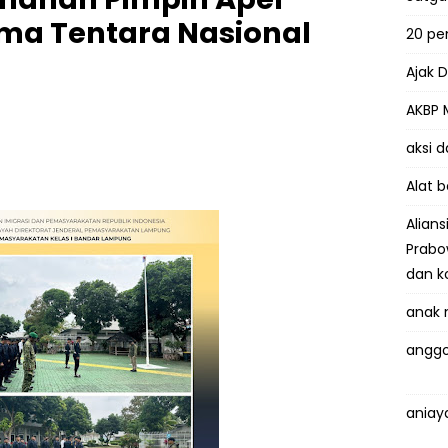
a Tentara Nasional
20 p
Ajak 
AKBP 
aksi 
Alat 
Alian
Prabo
dan k
anak 
anggo
aniay