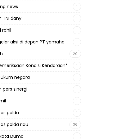
ing news
1
n TNI dany
1
 rohil
1
gelar aksi di depan PT yamaha
1
ah
20
emeriksaan Kondisi Kendaraan*
1
 hukum negara
1
 pers sinergi
1
mil
1
tas polda
1
tas polda riau
36
kota Dumai
1