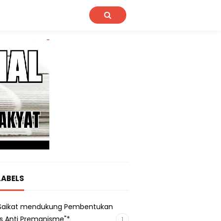
LABELS
s Saikat mendukung Pembentukan
s Anti Premanisme"*
1