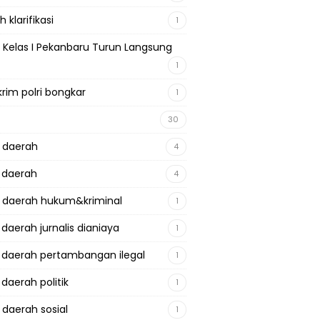
 klarifikasi
1
 Kelas I Pekanbaru Turun Langsung
1
krim polri bongkar
1
30
a daerah
4
a daerah
4
a daerah hukum&kriminal
1
 daerah jurnalis dianiaya
1
a daerah pertambangan ilegal
1
 daerah politik
1
 daerah sosial
1