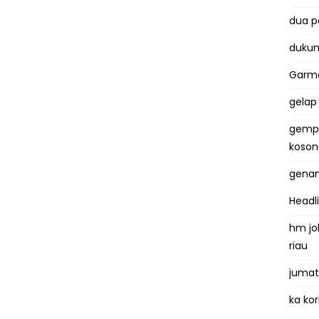
dua 
dukun
Garma
gelap
gemp
koso
genan
Headl
hm jo
riau
jumat
ka kor