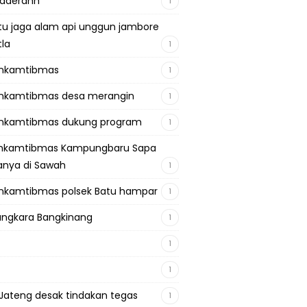
adaerahh
1
tu jaga alam api unggun jambore
tla
1
inkamtibmas
1
nkamtibmas desa merangin
1
nkamtibmas dukung program
1
inkamtibmas Kampungbaru Sapa
nya di Sawah
1
nkamtibmas polsek Batu hampar
1
ngkara Bangkinang
1
1
1
Jateng desak tindakan tegas
1