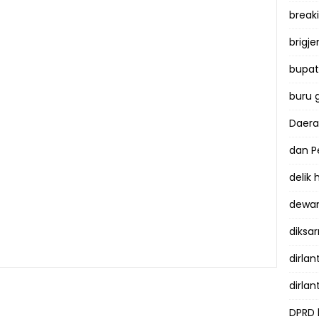
break
brigje
bupati
buru 
Daer
dan P
delik
dewan
diksar
dirlan
dirlan
DPRD 