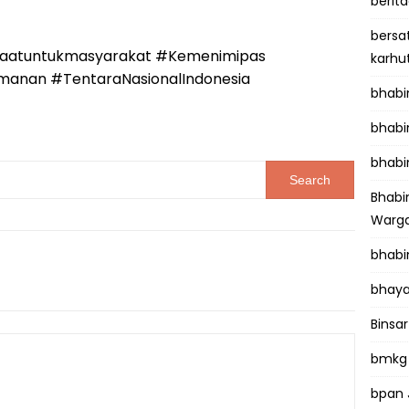
berit
bersa
aatuntukmasyarakat #Kemenimipas
karhu
anan #TentaraNasionalIndonesia
bhab
bhabi
bhabi
Bhab
Warga
bhabi
bhaya
Binsar
bmkg
bpan 