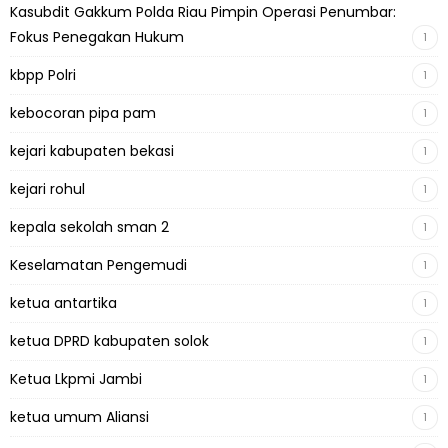
Kasubdit Gakkum Polda Riau Pimpin Operasi Penumbar:
Fokus Penegakan Hukum
1
kbpp Polri
1
kebocoran pipa pam
1
kejari kabupaten bekasi
1
kejari rohul
1
kepala sekolah sman 2
1
Keselamatan Pengemudi
1
ketua antartika
1
ketua DPRD kabupaten solok
1
Ketua Lkpmi Jambi
1
ketua umum Aliansi
1