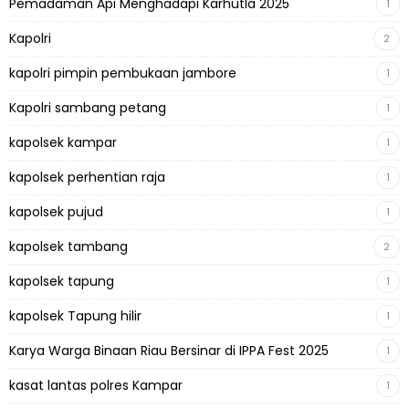
Pemadaman Api Menghadapi Karhutla 2025
1
Kapolri
2
kapolri pimpin pembukaan jambore
1
Kapolri sambang petang
1
kapolsek kampar
1
kapolsek perhentian raja
1
kapolsek pujud
1
kapolsek tambang
2
kapolsek tapung
1
kapolsek Tapung hilir
1
Karya Warga Binaan Riau Bersinar di IPPA Fest 2025
1
kasat lantas polres Kampar
1