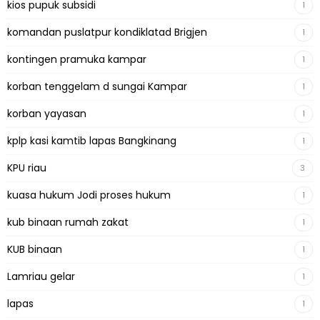
kios pupuk subsidi
1
komandan puslatpur kondiklatad Brigjen
1
kontingen pramuka kampar
1
korban tenggelam d sungai Kampar
1
korban yayasan
1
kplp kasi kamtib lapas Bangkinang
1
KPU riau
3
kuasa hukum Jodi proses hukum
1
kub binaan rumah zakat
1
KUB binaan
1
Lamriau gelar
1
lapas
1