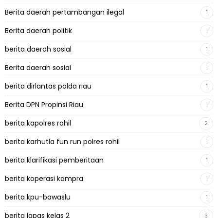
Berita daerah pertambangan ilegal
1
Berita daerah politik
1
berita daerah sosial
1
Berita daerah sosial
1
berita dirlantas polda riau
1
Berita DPN Propinsi Riau
1
berita kapolres rohil
2
berita karhutla fun run polres rohil
1
berita klarifikasi pemberitaan
1
berita koperasi kampra
1
berita kpu-bawaslu
1
berita lapas kelas 2
3