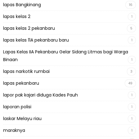
lapas Bangkinang
16
lapas kelas 2
1
lapas kelas 2 pekanbaru
5
lapas kelas 11A pekanbaru baru
1
Lapas Kelas IIA Pekanbaru Gelar Sidang Litmas bagi Warga
Binaan
1
lapas narkotik rumbai
3
lapas pekanbaru
49
lapor pak kajari diduga Kades Pauh
1
laporan polisi
1
laskar Melayu riau
1
maraknya
1