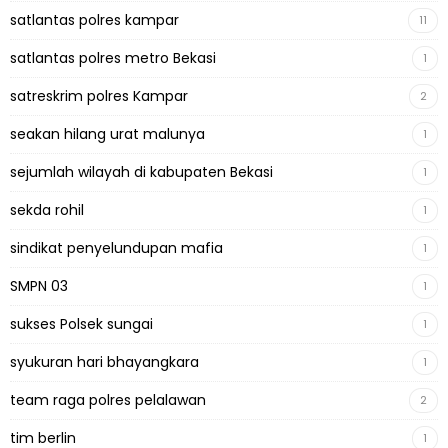
satlantas polres kampar
11
satlantas polres metro Bekasi
1
satreskrim polres Kampar
2
seakan hilang urat malunya
1
sejumlah wilayah di kabupaten Bekasi
1
sekda rohil
1
sindikat penyelundupan mafia
1
SMPN 03
1
sukses Polsek sungai
1
syukuran hari bhayangkara
1
team raga polres pelalawan
2
tim berlin
1