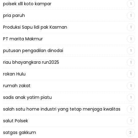
polsek xlll koto kampar
1
pria paruh
1
Produksi Sapu lidi pak Kasman
1
PT marita Makmur
1
putusan pengadilan dinodai
1
riau bhayangkara run2025
1
rokan Hulu
1
rumah zakat
1
sadis anak yatim piatu
1
salah satu home industri yang tetap menjaga kwalitas
1
salut Polsek
1
satgas gakkum
2