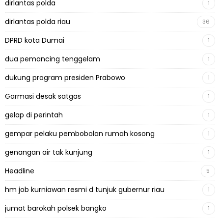
dirlantas polda
1
dirlantas polda riau
36
DPRD kota Dumai
1
dua pemancing tenggelam
1
dukung program presiden Prabowo
1
Garmasi desak satgas
1
gelap di perintah
1
gempar pelaku pembobolan rumah kosong
1
genangan air tak kunjung
1
Headline
5
hm job kurniawan resmi d tunjuk gubernur riau
1
jumat barokah polsek bangko
1