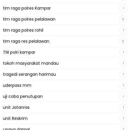
tim raga polres Kampar
1
tim raga polres pelalawan
2
tim raga polres rohil
1
tim raga res pelalawan
2
TNI polri kampar
1
tokoh masyarakat mandau
1
tragedi serangan harimau
1
uderpass mm
1
uji coba penutupan
1
unit Jatanras
1
unit Reskrim
1
upaya damai
1