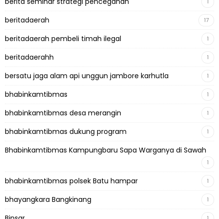
berita seminar strategi pencegahan
1
beritadaerah
17
beritadaerah pembeli timah ilegal
1
beritadaerahh
1
bersatu jaga alam api unggun jambore karhutla
1
bhabinkamtibmas
1
bhabinkamtibmas desa merangin
1
bhabinkamtibmas dukung program
1
Bhabinkamtibmas Kampungbaru Sapa Warganya di Sawah
1
bhabinkamtibmas polsek Batu hampar
1
bhayangkara Bangkinang
1
Binsar
1