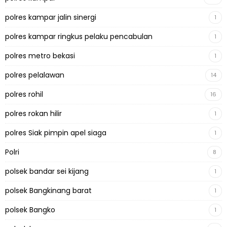
polres kampar jalin sinergi
1
polres kampar ringkus pelaku pencabulan
1
polres metro bekasi
1
polres pelalawan
14
polres rohil
16
polres rokan hilir
1
polres Siak pimpin apel siaga
1
Polri
8
polsek bandar sei kijang
1
polsek Bangkinang barat
1
polsek Bangko
1