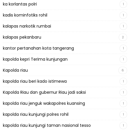
ka korlantas polri
1
kadis kominfotiks rohil
1
kalapas narkotik rumbai
1
kalapas pekanbaru
2
kantor pertanahan kota tangerang
1
kapolda kepri Terima kunjungan
1
Kapolda riau
6
kapolda riau beri kado istimewa
1
Kapolda Riau dan gubernur Riau jadi saksi
1
kapolda riau jenguk wakapolres kuansing
1
kapolda riau kunjungi polres rohil
1
kapolda riau kunjungi taman nasional tesso
1