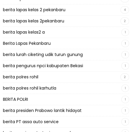
berita lapas kelas 2 pekanbaru
4
berita lapas kelas 2pekanbaru
2
berita lapas kelas2 a
1
Berita Lapas Pekanbaru
1
berita lurah ciketing udik turun gunung
1
berita pengurus npci kabupaten Bekasi
1
berita polres rohil
2
berita polres rohil karhutla
1
BERITA POLRI
1
berita presiden Prabowo lantik hidayat
1
berita PT assa auto service
1