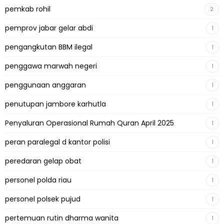
pemkab rohil
2
pemprov jabar gelar abdi
1
pengangkutan BBM ilegal
1
penggawa marwah negeri
1
penggunaan anggaran
1
penutupan jambore karhutla
1
Penyaluran Operasional Rumah Quran April 2025
1
peran paralegal d kantor polisi
1
peredaran gelap obat
1
personel polda riau
1
personel polsek pujud
1
pertemuan rutin dharma wanita
1