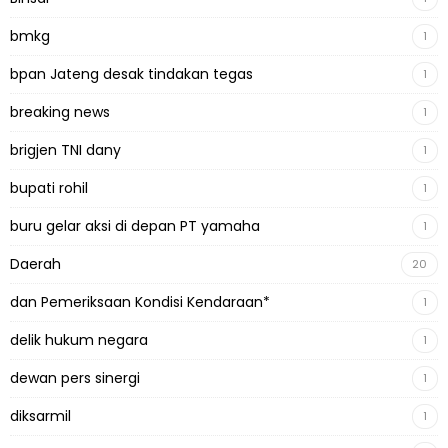
bmkg
1
bpan Jateng desak tindakan tegas
1
breaking news
1
brigjen TNI dany
1
bupati rohil
1
buru gelar aksi di depan PT yamaha
1
Daerah
20
dan Pemeriksaan Kondisi Kendaraan*
1
delik hukum negara
1
dewan pers sinergi
1
diksarmil
1