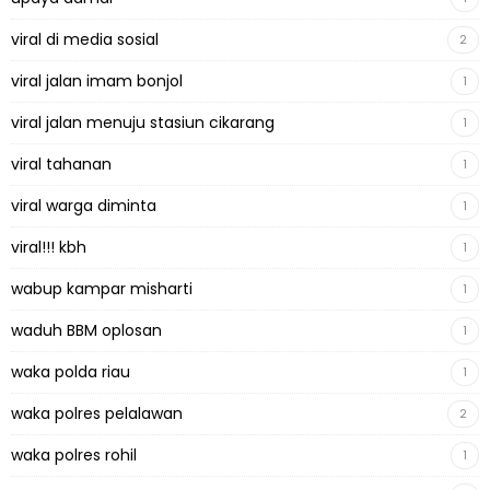
viral di media sosial
2
viral jalan imam bonjol
1
viral jalan menuju stasiun cikarang
1
viral tahanan
1
viral warga diminta
1
viral!!! kbh
1
wabup kampar misharti
1
waduh BBM oplosan
1
waka polda riau
1
waka polres pelalawan
2
waka polres rohil
1