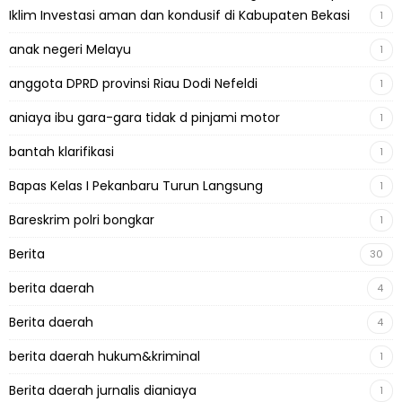
Iklim Investasi aman dan kondusif di Kabupaten Bekasi
1
anak negeri Melayu
1
anggota DPRD provinsi Riau Dodi Nefeldi
1
aniaya ibu gara-gara tidak d pinjami motor
1
bantah klarifikasi
1
Bapas Kelas I Pekanbaru Turun Langsung
1
Bareskrim polri bongkar
1
Berita
30
berita daerah
4
Berita daerah
4
berita daerah hukum&kriminal
1
Berita daerah jurnalis dianiaya
1