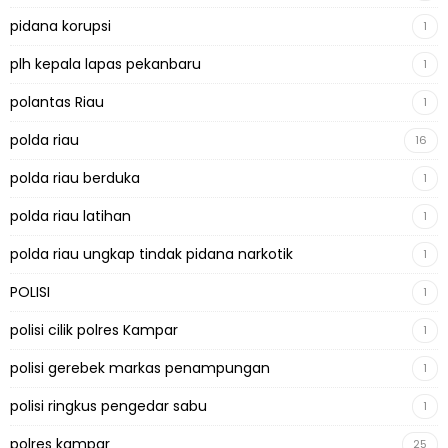
pidana korupsi
1
plh kepala lapas pekanbaru
1
polantas Riau
1
polda riau
16
polda riau berduka
1
polda riau latihan
1
polda riau ungkap tindak pidana narkotik
1
POLISI
1
polisi cilik polres Kampar
1
polisi gerebek markas penampungan
1
polisi ringkus pengedar sabu
1
polres kampar
25