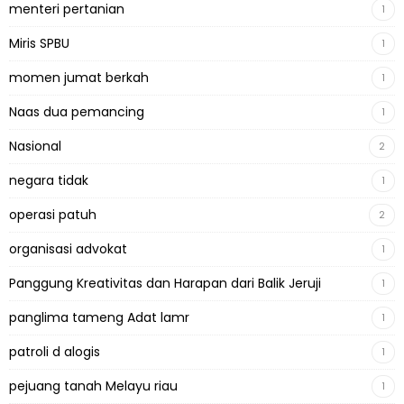
menteri pertanian
1
Miris SPBU
1
momen jumat berkah
1
Naas dua pemancing
1
Nasional
2
negara tidak
1
operasi patuh
2
organisasi advokat
1
Panggung Kreativitas dan Harapan dari Balik Jeruji
1
panglima tameng Adat lamr
1
patroli d alogis
1
pejuang tanah Melayu riau
1