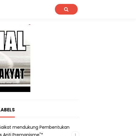
LABELS
s Saikat mendukung Pembentukan
s Anti Premanisme"*
1