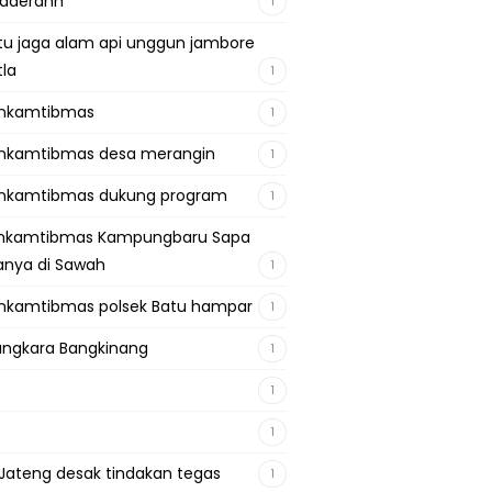
adaerahh
1
tu jaga alam api unggun jambore
tla
1
inkamtibmas
1
nkamtibmas desa merangin
1
nkamtibmas dukung program
1
inkamtibmas Kampungbaru Sapa
nya di Sawah
1
nkamtibmas polsek Batu hampar
1
ngkara Bangkinang
1
1
1
Jateng desak tindakan tegas
1