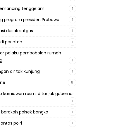
pemancing tenggelam
1
g program presiden Prabowo
1
si desak satgas
1
 di perintah
1
ar pelaku pembobolan rumah
ng
1
gan air tak kunjung
1
ine
5
b kurniawan resmi d tunjuk gubernur
1
 barokah polsek bangko
1
lantas polri
1