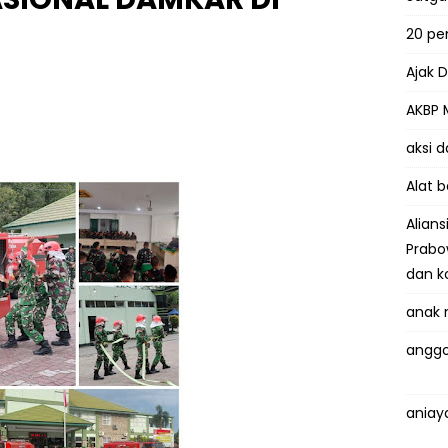
20 p
Ajak 
AKBP 
aksi 
Alat 
Alian
Prabo
dan k
anak 
anggo
aniay