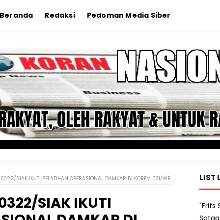
Beranda
Redaksi
Pedoman Media Siber
LIST 
0322/SIAK IKUTI PELATIHAN OPERASIONAL DAMKAR DI KOREM 031/WB
322/SIAK IKUTI
"Frit
ASIONAL DAMKAR DI
Satga