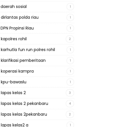
 daerah sosial
1
 dirlantas polda riau
1
 DPN Propinsi Riau
1
 kapolres rohil
2
 karhutla fun run polres rohil
1
 klarifikasi pemberitaan
1
a koperasi kampra
1
a kpu-bawaslu
1
 lapas kelas 2
3
a lapas kelas 2 pekanbaru
4
a lapas kelas 2pekanbaru
2
 lapas kelas2 a
1