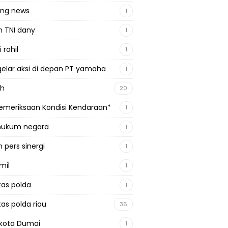
ing news
1
n TNI dany
1
 rohil
1
gelar aksi di depan PT yamaha
1
ah
20
emeriksaan Kondisi Kendaraan*
1
 hukum negara
1
 pers sinergi
1
mil
1
tas polda
1
tas polda riau
36
kota Dumai
1