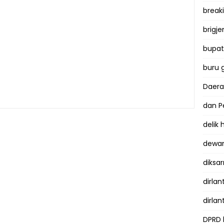
break
brigje
bupati
buru 
Daer
dan P
delik
dewan
diksar
dirlan
dirlan
DPRD 