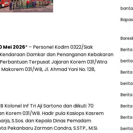
bantah
Bapas
Bares
0 Mei 2026
* – Personel Kodim 0322/Siak
Berita
al Kendaraan Damkar dan Penanganan Kebakaran
berit
Perbantuan Terpusat Jajaran Korem 031/Wira
i Makorem 031/WB, Jl. Ahmad Yani No. 128,
Berit
berit
Berita
Kolonel Inf Tri Aji Sartono dan diikuti 70
Berit
ran Korem 031/WB. Hadir pula Kasiops Kasrem
Berita
harja, S.Sos. dan Kepala Dinas Pemadam
a Pekanbaru Zarman Candra, S.STP., M.Si.
berita