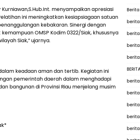
y Kurniawan,S.Hub.Int. menyampaikan apresiasi
Berit
Pelatihan ini meningkatkan kesiapsiagaan satuan
berit
enanggulangan kebakaran. Sinergi dengan
kemampuan OMSP Kodim 0322/Siak, khususnya
berit
layah Siak,” ujarnya.
berita
berita
BERIT
 dalam keadaan aman dan tertib. Kegiatan ini
 dengan pemerintah daerah dalam menghadapi
berit
 dan bangunan di Provinsi Riau menjelang musim
berit
berit
berit
ak*
berit