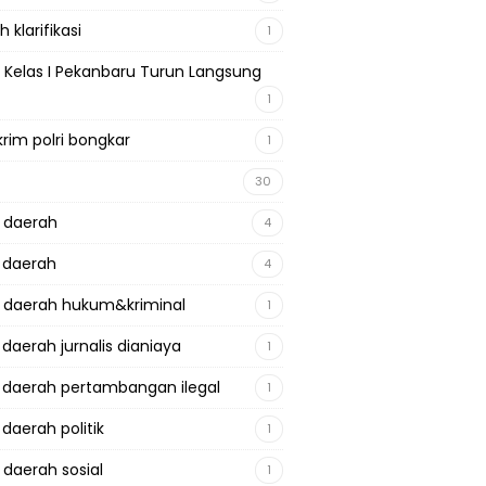
 klarifikasi
1
 Kelas I Pekanbaru Turun Langsung
1
krim polri bongkar
1
30
a daerah
4
a daerah
4
a daerah hukum&kriminal
1
 daerah jurnalis dianiaya
1
a daerah pertambangan ilegal
1
 daerah politik
1
 daerah sosial
1