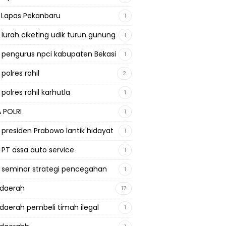
a Lapas Pekanbaru
1
a lurah ciketing udik turun gunung
1
a pengurus npci kabupaten Bekasi
1
 polres rohil
2
 polres rohil karhutla
1
A POLRI
1
a presiden Prabowo lantik hidayat
1
a PT assa auto service
1
a seminar strategi pencegahan
1
adaerah
17
adaerah pembeli timah ilegal
1