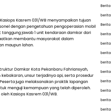
Berita
berita
Kasiops Kasrem 031/WB menyampaikan tujuan
Berita
rsonel dengan pengetahuan pengoperasian mobil
 tanggung jawab 1 unit kendaraan damkar dari
berita
faatkan membantu masyarakat dalam
berita
n maupun lahan.
berita
berit
struktur Damkar Kota Pekanbaru Fahriansyah,
berit
n kebakaran, unsur terjadinya api, serta prosedur
berita
. Peserta juga melaksanakan praktik lapangan
tuk menguji kemampuan yang telah diperoleh.
berit
i oleh Kasiops Kasrem 031/WB.
berit
berita