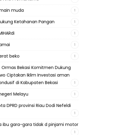
emain muda
1
Dukung Ketahanan Pangan
1
MIHARdi
1
damai
1
berat beko
1
si Ormas Bekasi Komitmen Dukung
wo Ciptakan Iklim Investasi aman
ondusif di Kabupaten Bekasi
1
negeri Melayu
1
ta DPRD provinsi Riau Dodi Nefeldi
1
a ibu gara-gara tidak d pinjami motor
1