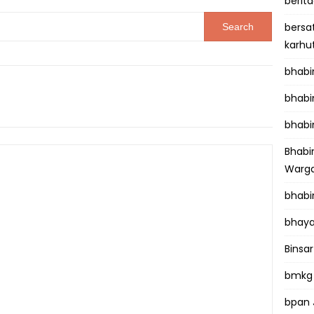
berit
bersa
karhu
bhab
bhabi
bhabi
Bhab
Warga
bhabi
bhaya
Binsar
bmkg
bpan 