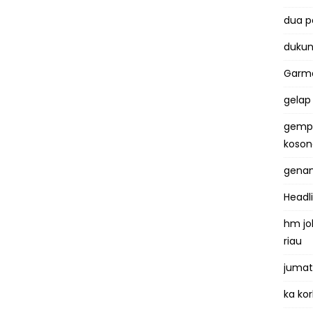
dua 
dukun
Garma
gelap
gemp
koso
genan
Headl
hm jo
riau
jumat
ka kor