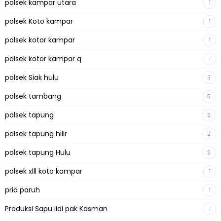
polsek kampar utara
1
polsek Koto kampar
1
polsek kotor kampar
1
polsek kotor kampar q
1
polsek Siak hulu
3
polsek tambang
5
polsek tapung
5
polsek tapung hilir
2
polsek tapung Hulu
2
polsek xlll koto kampar
1
pria paruh
1
Produksi Sapu lidi pak Kasman
1