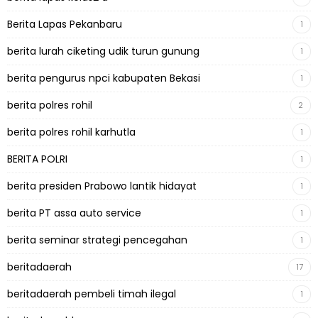
Berita Lapas Pekanbaru
1
berita lurah ciketing udik turun gunung
1
berita pengurus npci kabupaten Bekasi
1
berita polres rohil
2
berita polres rohil karhutla
1
BERITA POLRI
1
berita presiden Prabowo lantik hidayat
1
berita PT assa auto service
1
berita seminar strategi pencegahan
1
beritadaerah
17
beritadaerah pembeli timah ilegal
1