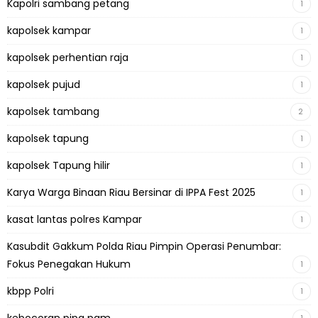
Kapolri sambang petang
1
kapolsek kampar
1
kapolsek perhentian raja
1
kapolsek pujud
1
kapolsek tambang
2
kapolsek tapung
1
kapolsek Tapung hilir
1
Karya Warga Binaan Riau Bersinar di IPPA Fest 2025
1
kasat lantas polres Kampar
1
Kasubdit Gakkum Polda Riau Pimpin Operasi Penumbar:
Fokus Penegakan Hukum
1
kbpp Polri
1