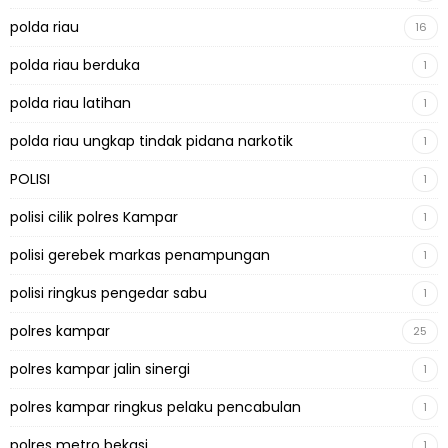
polda riau
16
polda riau berduka
1
polda riau latihan
1
polda riau ungkap tindak pidana narkotik
1
POLISI
1
polisi cilik polres Kampar
1
polisi gerebek markas penampungan
1
polisi ringkus pengedar sabu
1
polres kampar
25
polres kampar jalin sinergi
1
polres kampar ringkus pelaku pencabulan
1
polres metro bekasi
1