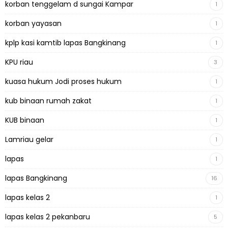
korban tenggelam d sungai Kampar
1
korban yayasan
1
kplp kasi kamtib lapas Bangkinang
1
KPU riau
3
kuasa hukum Jodi proses hukum
1
kub binaan rumah zakat
1
KUB binaan
1
Lamriau gelar
1
lapas
1
lapas Bangkinang
16
lapas kelas 2
1
lapas kelas 2 pekanbaru
5