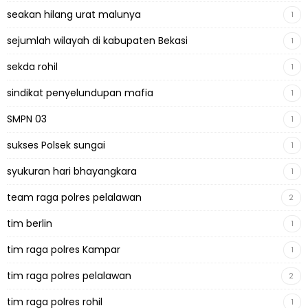
seakan hilang urat malunya
1
sejumlah wilayah di kabupaten Bekasi
1
sekda rohil
1
sindikat penyelundupan mafia
1
SMPN 03
1
sukses Polsek sungai
1
syukuran hari bhayangkara
1
team raga polres pelalawan
2
tim berlin
1
tim raga polres Kampar
1
tim raga polres pelalawan
2
tim raga polres rohil
1