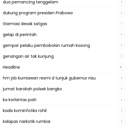
dua pemancing tenggelam
1
dukung program presiden Prabowo
1
Garmasi desak satgas
1
gelap di perintah
1
gempar pelaku pembobolan rumah kosong
1
genangan air tak kunjung
1
Headline
5
hm job kurniawan resmi d tunjuk gubernur riau
1
jumat barokah polsek bangko
1
ka korlantas polri
1
kadis kominfotiks rohil
1
kalapas narkotik rumbai
1