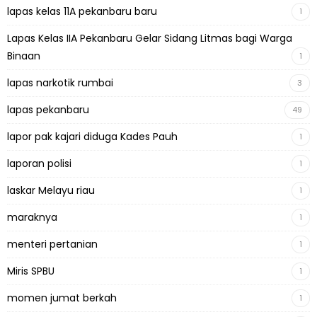
lapas kelas 11A pekanbaru baru
1
Lapas Kelas IIA Pekanbaru Gelar Sidang Litmas bagi Warga
Binaan
1
lapas narkotik rumbai
3
lapas pekanbaru
49
lapor pak kajari diduga Kades Pauh
1
laporan polisi
1
laskar Melayu riau
1
maraknya
1
menteri pertanian
1
Miris SPBU
1
momen jumat berkah
1