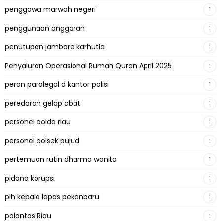
penggawa marwah negeri
1
penggunaan anggaran
1
penutupan jambore karhutla
1
Penyaluran Operasional Rumah Quran April 2025
1
peran paralegal d kantor polisi
1
peredaran gelap obat
1
personel polda riau
1
personel polsek pujud
1
pertemuan rutin dharma wanita
1
pidana korupsi
1
plh kepala lapas pekanbaru
1
polantas Riau
1