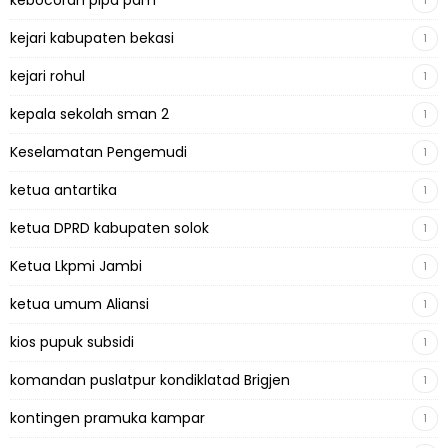
kebocoran pipa pam
1
kejari kabupaten bekasi
1
kejari rohul
1
kepala sekolah sman 2
1
Keselamatan Pengemudi
1
ketua antartika
1
ketua DPRD kabupaten solok
1
Ketua Lkpmi Jambi
1
ketua umum Aliansi
1
kios pupuk subsidi
1
komandan puslatpur kondiklatad Brigjen
1
kontingen pramuka kampar
1