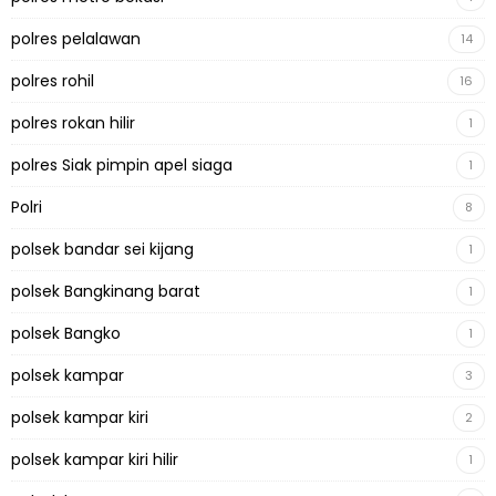
polres pelalawan
14
polres rohil
16
polres rokan hilir
1
polres Siak pimpin apel siaga
1
Polri
8
polsek bandar sei kijang
1
polsek Bangkinang barat
1
polsek Bangko
1
polsek kampar
3
polsek kampar kiri
2
polsek kampar kiri hilir
1