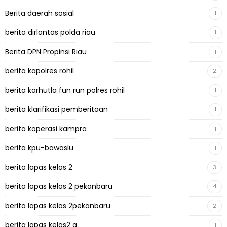
Berita daerah sosial
1
berita dirlantas polda riau
1
Berita DPN Propinsi Riau
1
berita kapolres rohil
2
berita karhutla fun run polres rohil
1
berita klarifikasi pemberitaan
1
berita koperasi kampra
1
berita kpu-bawaslu
1
berita lapas kelas 2
3
berita lapas kelas 2 pekanbaru
4
berita lapas kelas 2pekanbaru
2
berita lapas kelas2 a
1