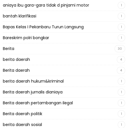
aniaya ibu gara-gara tidak d pinjami motor
1
bantah klarifikasi
1
Bapas Kelas I Pekanbaru Turun Langsung
1
Bareskrim polri bongkar
1
Berita
30
berita daerah
4
Berita daerah
4
berita daerah hukum&kriminal
1
Berita daerah jurnalis dianiaya
1
Berita daerah pertambangan ilegal
1
Berita daerah politik
1
berita daerah sosial
1