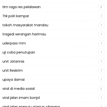
tim raga res pelalawan
2
TNI polri kampar
1
tokoh masyarakat mandau
1
tragedi serangan harimau
1
uderpass mm
1
uji coba penutupan
1
unit Jatanras
1
unit Reskrim
1
upaya damai
1
viral di media sosial
2
viral jalan imam bonjol
1
viral jalan menuju stasiun cikarang
1