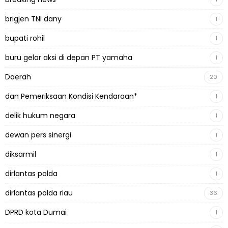
brigjen TNI dany
1
bupati rohil
1
buru gelar aksi di depan PT yamaha
1
Daerah
20
dan Pemeriksaan Kondisi Kendaraan*
1
delik hukum negara
1
dewan pers sinergi
1
diksarmil
1
dirlantas polda
1
dirlantas polda riau
36
DPRD kota Dumai
1