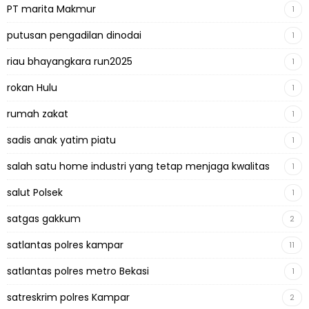
PT marita Makmur
1
putusan pengadilan dinodai
1
riau bhayangkara run2025
1
rokan Hulu
1
rumah zakat
1
sadis anak yatim piatu
1
salah satu home industri yang tetap menjaga kwalitas
1
salut Polsek
1
satgas gakkum
2
satlantas polres kampar
11
satlantas polres metro Bekasi
1
satreskrim polres Kampar
2