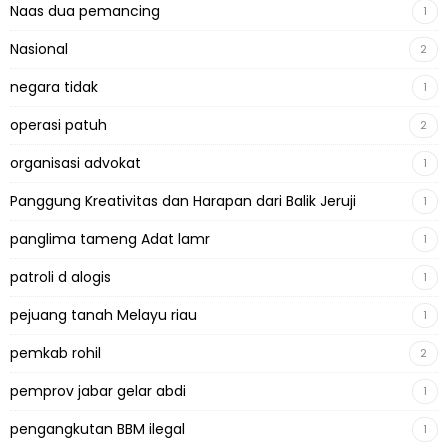
Naas dua pemancing
1
Nasional
2
negara tidak
1
operasi patuh
2
organisasi advokat
1
Panggung Kreativitas dan Harapan dari Balik Jeruji
1
panglima tameng Adat lamr
1
patroli d alogis
1
pejuang tanah Melayu riau
1
pemkab rohil
2
pemprov jabar gelar abdi
1
pengangkutan BBM ilegal
1