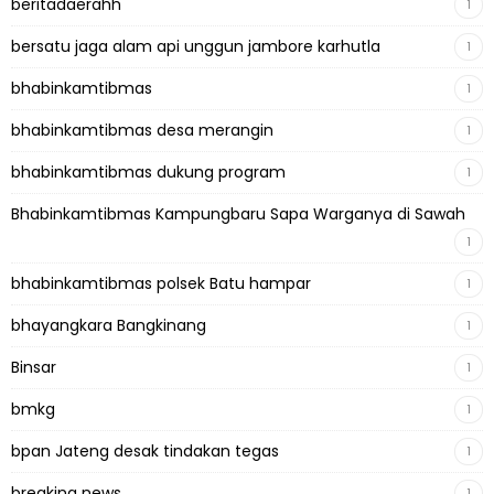
beritadaerahh
1
bersatu jaga alam api unggun jambore karhutla
1
bhabinkamtibmas
1
bhabinkamtibmas desa merangin
1
bhabinkamtibmas dukung program
1
Bhabinkamtibmas Kampungbaru Sapa Warganya di Sawah
1
bhabinkamtibmas polsek Batu hampar
1
bhayangkara Bangkinang
1
Binsar
1
bmkg
1
bpan Jateng desak tindakan tegas
1
breaking news
1