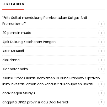
LIST LABELS
"Frits Saikat mendukung Pembentukan Satgas Anti
Premanisme"*
1
20 pemain muda
1
Ajak Dukung Ketahanan Pangan
1
AKBP MIHARdi
1
aksi damai
1
Alat berat beko
1
Aliansi Ormas Bekasi Komitmen Dukung Prabowo Ciptakan
Iklim Investasi aman dan kondusif di Kabupaten Bekasi
1
anak negeri Melayu
1
anggota DPRD provinsi Riau Dodi Nefeldi
1