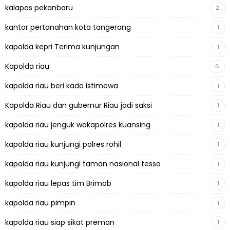
kalapas pekanbaru
2
kantor pertanahan kota tangerang
1
kapolda kepri Terima kunjungan
1
Kapolda riau
6
kapolda riau beri kado istimewa
1
Kapolda Riau dan gubernur Riau jadi saksi
1
kapolda riau jenguk wakapolres kuansing
1
kapolda riau kunjungi polres rohil
1
kapolda riau kunjungi taman nasional tesso
1
kapolda riau lepas tim Brimob
1
kapolda riau pimpin
1
kapolda riau siap sikat preman
1