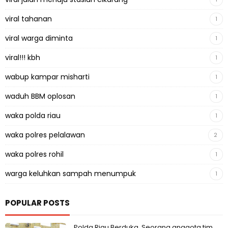
viral tahanan
1
viral warga diminta
1
viral!!! kbh
1
wabup kampar misharti
1
waduh BBM oplosan
1
waka polda riau
1
waka polres pelalawan
2
waka polres rohil
1
warga keluhkan sampah menumpuk
1
POPULAR POSTS
Polda Riau Berduka, Seorang anggota tim