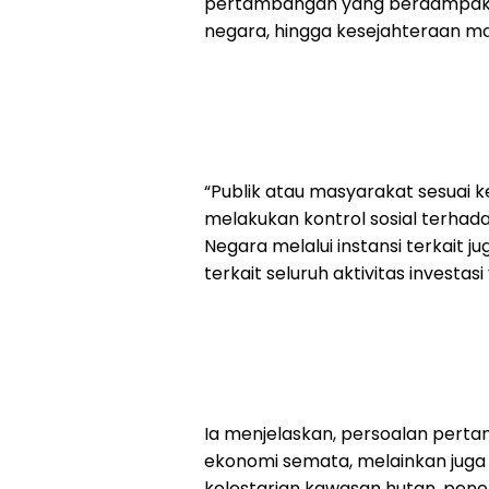
pertambangan yang berdampak l
negara, hingga kesejahteraan m
“Publik atau masyarakat sesuai k
melakukan kontrol sosial terhada
Negara melalui instansi terkait 
terkait seluruh aktivitas investa
Ia menjelaskan, persoalan per
ekonomi semata, melainkan juga
kelestarian kawasan hutan, pene