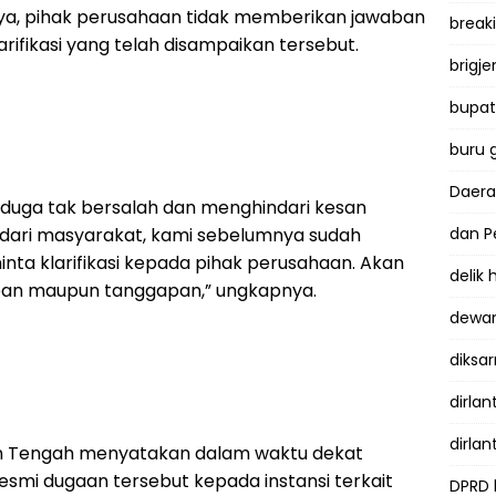
nya, pihak perusahaan tidak memberikan jawaban
break
ifikasi yang telah disampaikan tersebut.
brigje
bupati
buru 
Daer
aduga tak bersalah dan menghindari kesan
dari masyarakat, kami sebelumnya sudah
dan P
ta klarifikasi kepada pihak perusahaan. Akan
delik
waban maupun tanggapan,” ungkapnya.
dewan
diksar
dirlan
dirlan
an Tengah menyatakan dalam waktu dekat
smi dugaan tersebut kepada instansi terkait
DPRD 