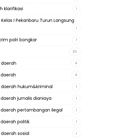
 klarifikasi
1
 Kelas I Pekanbaru Turun Langsung
1
krim polri bongkar
1
30
a daerah
4
a daerah
4
a daerah hukum&kriminal
1
 daerah jurnalis dianiaya
1
a daerah pertambangan ilegal
1
 daerah politik
1
 daerah sosial
1