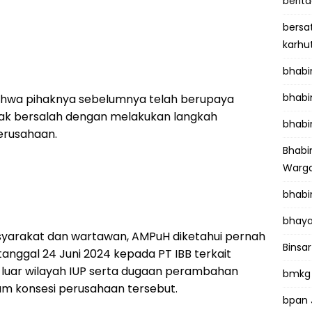
berit
bersa
karhu
bhab
bhabi
bahwa pihaknya sebelumnya telah berupaya
k bersalah dengan melakukan langkah
bhabi
erusahaan.
Bhab
Warga
bhabi
bhaya
masyarakat dan wartawan, AMPuH diketahui pernah
Binsar
tanggal 24 Juni 2024 kepada PT IBB terkait
luar wilayah IUP serta dugaan perambahan
bmkg
m konsesi perusahaan tersebut.
bpan 