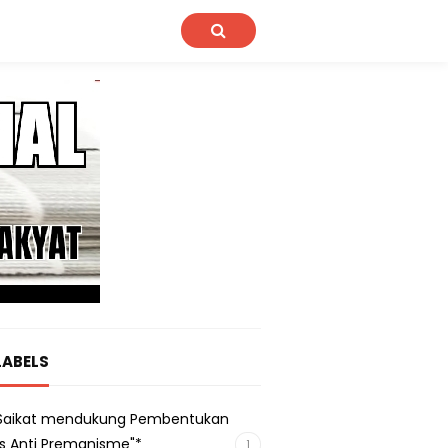
LABELS
s Saikat mendukung Pembentukan
s Anti Premanisme"*
1