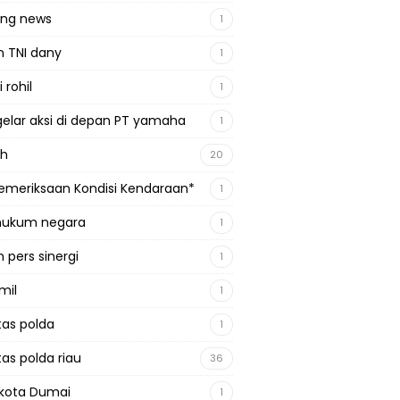
ing news
1
n TNI dany
1
 rohil
1
gelar aksi di depan PT yamaha
1
ah
20
emeriksaan Kondisi Kendaraan*
1
 hukum negara
1
 pers sinergi
1
mil
1
tas polda
1
tas polda riau
36
kota Dumai
1