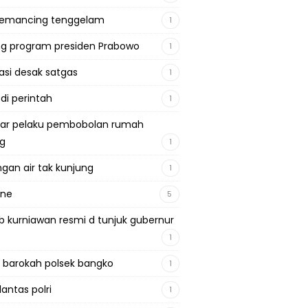
pemancing tenggelam
1
g program presiden Prabowo
1
si desak satgas
1
 di perintah
1
ar pelaku pembobolan rumah
ng
1
gan air tak kunjung
1
ine
5
b kurniawan resmi d tunjuk gubernur
1
 barokah polsek bangko
1
lantas polri
1