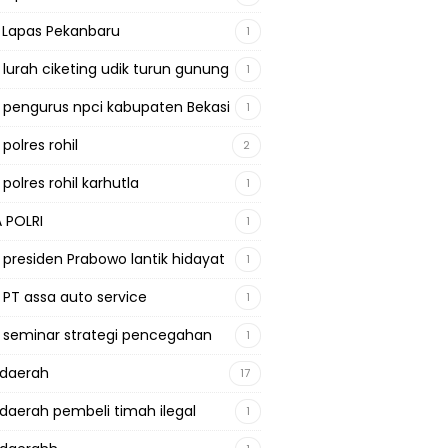
a Lapas Pekanbaru
1
a lurah ciketing udik turun gunung
1
a pengurus npci kabupaten Bekasi
1
 polres rohil
2
 polres rohil karhutla
1
A POLRI
1
a presiden Prabowo lantik hidayat
1
a PT assa auto service
1
a seminar strategi pencegahan
1
adaerah
17
adaerah pembeli timah ilegal
1