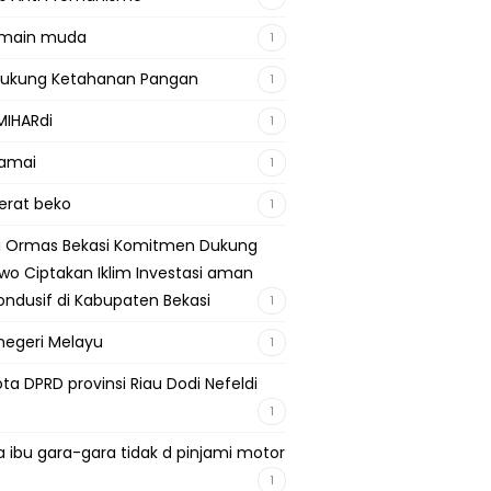
emain muda
1
Dukung Ketahanan Pangan
1
MIHARdi
1
damai
1
berat beko
1
si Ormas Bekasi Komitmen Dukung
wo Ciptakan Iklim Investasi aman
ondusif di Kabupaten Bekasi
1
negeri Melayu
1
ta DPRD provinsi Riau Dodi Nefeldi
1
a ibu gara-gara tidak d pinjami motor
1