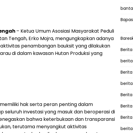
bantah
Bapas
Tengah
– Ketua Umum Asosiasi Masyarakat Peduli
ntan Tengah, Erko Mojra, mengungkapkan adanya
Bares
 aktivitas penambangan bauksit yang dilakukan
Berita
ajarau di dalam kawasan Hutan Produksi yang
berit
Berit
berit
Berita
memiliki hak serta peran penting dalam
Berit
p seluruh investasi yang masuk dan beroperasi di
Berita
menegaskan bahwa keterbukaan dan transparansi
rlukan, terutama menyangkut aktivitas
berita