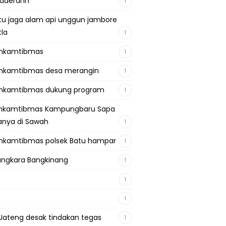
adaerahh
1
tu jaga alam api unggun jambore
tla
1
inkamtibmas
1
nkamtibmas desa merangin
1
nkamtibmas dukung program
1
inkamtibmas Kampungbaru Sapa
nya di Sawah
1
nkamtibmas polsek Batu hampar
1
ngkara Bangkinang
1
1
1
Jateng desak tindakan tegas
1