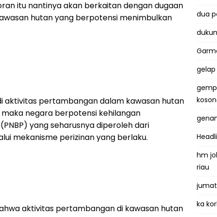
ran itu nantinya akan berkaitan dengan dugaan
dua 
kawasan hutan yang berpotensi menimbulkan
dukun
Garma
gelap
gemp
koso
jadi aktivitas pertambangan dalam kawasan hutan
n, maka negara berpotensi kehilangan
genan
(PNBP) yang seharusnya diperoleh dari
ui mekanisme perizinan yang berlaku.
Headl
hm jo
riau
jumat
ka kor
n bahwa aktivitas pertambangan di kawasan hutan