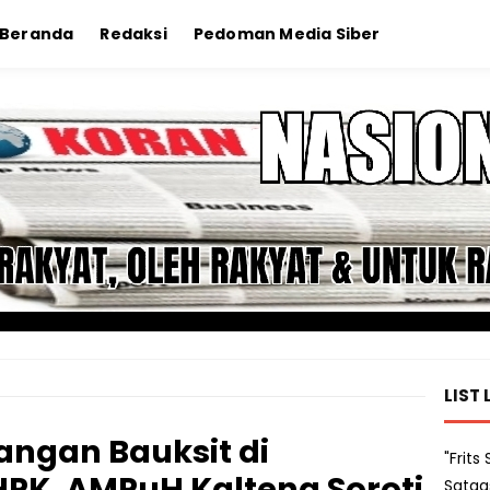
Beranda
Redaksi
Pedoman Media Siber
LIST 
ngan Bauksit di
"Frit
PK, AMPuH Kalteng Soroti
Satga