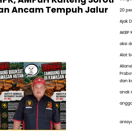
 dan Ancam Tempuh Jalur
20 p
Ajak 
AKBP 
aksi 
Alat 
Alian
Prabo
dan k
anak 
anggo
aniay