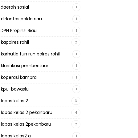
 daerah sosial
1
 dirlantas polda riau
1
 DPN Propinsi Riau
1
 kapolres rohil
2
 karhutla fun run polres rohil
1
 klarifikasi pemberitaan
1
a koperasi kampra
1
a kpu-bawaslu
1
 lapas kelas 2
3
a lapas kelas 2 pekanbaru
4
a lapas kelas 2pekanbaru
2
 lapas kelas2 a
1