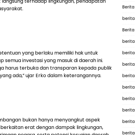
angsung terhadap lingkungan, pendapatan
Berita
asyarakat.
berita
Berita
berita
etentuan yang berlaku memiliki hak untuk
berita
p semua investasi yang masuk di daerah ini.
berita
juga harus terbuka dan transparan kepada publik
si yang ada,” ujar Erko dalam keterangannya.
berit
berit
berita
berit
tambangan bukan hanya menyangkut aspek
berit
 berkaitan erat dengan dampak lingkungan,
berita
rimaan negara, serta potensi kerugian daerah