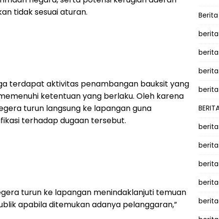
an tidak sesuai aturan.
Berit
berit
berit
berita
a terdapat aktivitas penambangan bauksit yang
berita
 memenuhi ketentuan yang berlaku. Oleh karena
t segera turun langsung ke lapangan guna
BERIT
ikasi terhadap dugaan tersebut.
berit
berit
berit
berit
segera turun ke lapangan menindaklanjuti temuan
berit
lik apabila ditemukan adanya pelanggaran,”