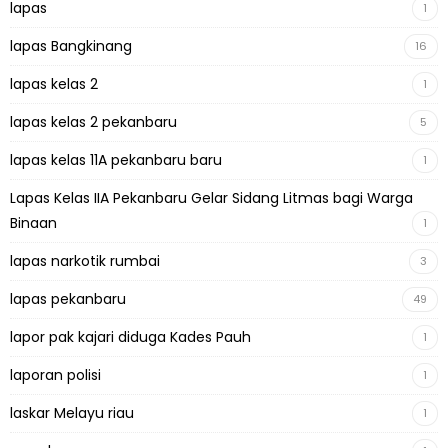
lapas
1
lapas Bangkinang
16
lapas kelas 2
1
lapas kelas 2 pekanbaru
5
lapas kelas 11A pekanbaru baru
1
Lapas Kelas IIA Pekanbaru Gelar Sidang Litmas bagi Warga
Binaan
1
lapas narkotik rumbai
3
lapas pekanbaru
49
lapor pak kajari diduga Kades Pauh
1
laporan polisi
1
laskar Melayu riau
1