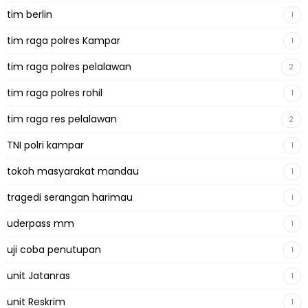
tim berlin
1
tim raga polres Kampar
1
tim raga polres pelalawan
2
tim raga polres rohil
1
tim raga res pelalawan
2
TNI polri kampar
1
tokoh masyarakat mandau
1
tragedi serangan harimau
1
uderpass mm
1
uji coba penutupan
1
unit Jatanras
1
unit Reskrim
1