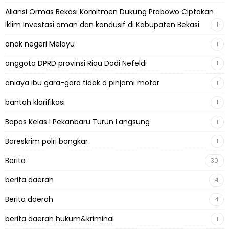
Aliansi Ormas Bekasi Komitmen Dukung Prabowo Ciptakan
Iklim Investasi aman dan kondusif di Kabupaten Bekasi
1
anak negeri Melayu
1
anggota DPRD provinsi Riau Dodi Nefeldi
1
aniaya ibu gara-gara tidak d pinjami motor
1
bantah klarifikasi
1
Bapas Kelas I Pekanbaru Turun Langsung
1
Bareskrim polri bongkar
1
Berita
30
berita daerah
4
Berita daerah
4
berita daerah hukum&kriminal
1