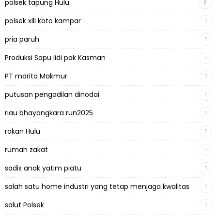
polsek tapung Hulu
2
polsek xlll koto kampar
1
pria paruh
1
Produksi Sapu lidi pak Kasman
1
PT marita Makmur
1
putusan pengadilan dinodai
1
riau bhayangkara run2025
1
rokan Hulu
1
rumah zakat
1
sadis anak yatim piatu
1
salah satu home industri yang tetap menjaga kwalitas
1
salut Polsek
1