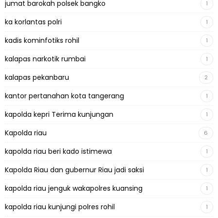
jumat barokah polsek bangko
1
ka korlantas polri
1
kadis kominfotiks rohil
1
kalapas narkotik rumbai
1
kalapas pekanbaru
2
kantor pertanahan kota tangerang
1
kapolda kepri Terima kunjungan
1
Kapolda riau
6
kapolda riau beri kado istimewa
1
Kapolda Riau dan gubernur Riau jadi saksi
1
kapolda riau jenguk wakapolres kuansing
1
kapolda riau kunjungi polres rohil
1