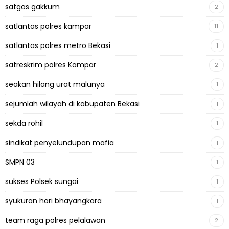
satgas gakkum
2
satlantas polres kampar
11
satlantas polres metro Bekasi
1
satreskrim polres Kampar
2
seakan hilang urat malunya
1
sejumlah wilayah di kabupaten Bekasi
1
sekda rohil
1
sindikat penyelundupan mafia
1
SMPN 03
1
sukses Polsek sungai
1
syukuran hari bhayangkara
1
team raga polres pelalawan
2