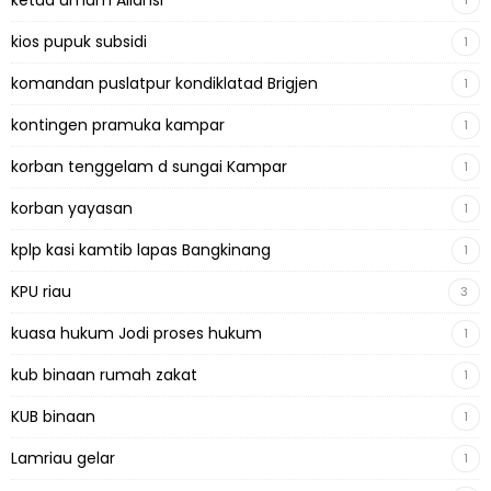
ketua umum Aliansi
1
kios pupuk subsidi
1
komandan puslatpur kondiklatad Brigjen
1
kontingen pramuka kampar
1
korban tenggelam d sungai Kampar
1
korban yayasan
1
kplp kasi kamtib lapas Bangkinang
1
KPU riau
3
kuasa hukum Jodi proses hukum
1
kub binaan rumah zakat
1
KUB binaan
1
Lamriau gelar
1