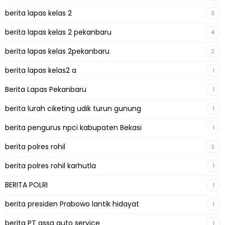
berita lapas kelas 2
3
berita lapas kelas 2 pekanbaru
4
berita lapas kelas 2pekanbaru
2
berita lapas kelas2 a
1
Berita Lapas Pekanbaru
1
berita lurah ciketing udik turun gunung
1
berita pengurus npci kabupaten Bekasi
1
berita polres rohil
2
berita polres rohil karhutla
1
BERITA POLRI
1
berita presiden Prabowo lantik hidayat
1
berita PT assa auto service
1