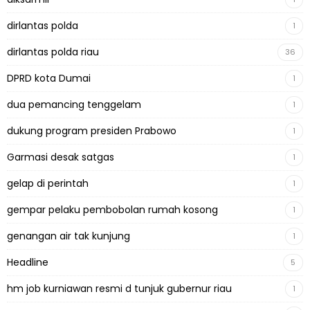
dirlantas polda
1
dirlantas polda riau
36
DPRD kota Dumai
1
dua pemancing tenggelam
1
dukung program presiden Prabowo
1
Garmasi desak satgas
1
gelap di perintah
1
gempar pelaku pembobolan rumah kosong
1
genangan air tak kunjung
1
Headline
5
hm job kurniawan resmi d tunjuk gubernur riau
1