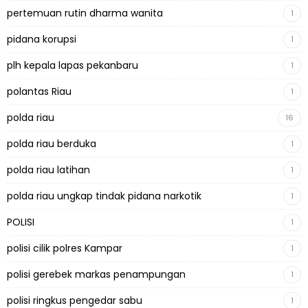
pertemuan rutin dharma wanita
1
pidana korupsi
1
plh kepala lapas pekanbaru
1
polantas Riau
1
polda riau
16
polda riau berduka
1
polda riau latihan
1
polda riau ungkap tindak pidana narkotik
1
POLISI
1
polisi cilik polres Kampar
1
polisi gerebek markas penampungan
1
polisi ringkus pengedar sabu
1