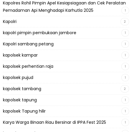
Kapolres Rohil Pimpin Apel Kesiapsiagaan dan Cek Peralatan
Pemadaman Api Menghadapi Karhutla 2025
1
Kapolri
2
kapolri pimpin pembukaan jambore
1
Kapolri sambang petang
1
kapolsek kampar
1
kapolsek perhentian raja
1
kapolsek pujud
1
kapolsek tambang
2
kapolsek tapung
1
kapolsek Tapung hilir
1
Karya Warga Binaan Riau Bersinar di IPPA Fest 2025
1