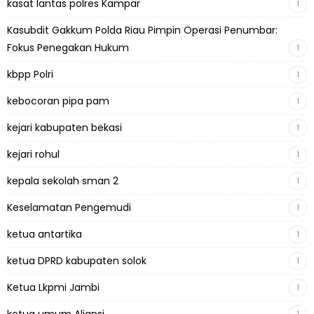
kasat lantas polres Kampar
1
Kasubdit Gakkum Polda Riau Pimpin Operasi Penumbar:
Fokus Penegakan Hukum
1
kbpp Polri
1
kebocoran pipa pam
1
kejari kabupaten bekasi
1
kejari rohul
1
kepala sekolah sman 2
1
Keselamatan Pengemudi
1
ketua antartika
1
ketua DPRD kabupaten solok
1
Ketua Lkpmi Jambi
1