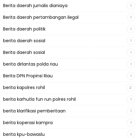
Berita daerah jurnalis dianiaya
1
Berita daerah pertambangan ilegal
1
Berita daerah politik
1
berita daerah sosial
1
Berita daerah sosial
1
berita dirlantas polda riau
1
Berita DPN Propinsi Riau
1
berita kapolres rohil
2
berita karhutla fun run polres rohil
1
berita klarifikasi pemberitaan
1
berita koperasi kampra
1
berita kpu-bawaslu
1