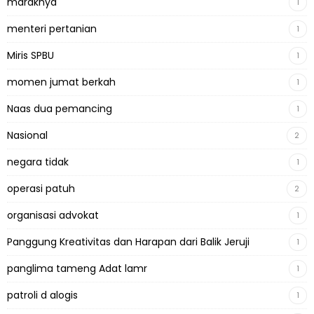
maraknya
1
menteri pertanian
1
Miris SPBU
1
momen jumat berkah
1
Naas dua pemancing
1
Nasional
2
negara tidak
1
operasi patuh
2
organisasi advokat
1
Panggung Kreativitas dan Harapan dari Balik Jeruji
1
panglima tameng Adat lamr
1
patroli d alogis
1