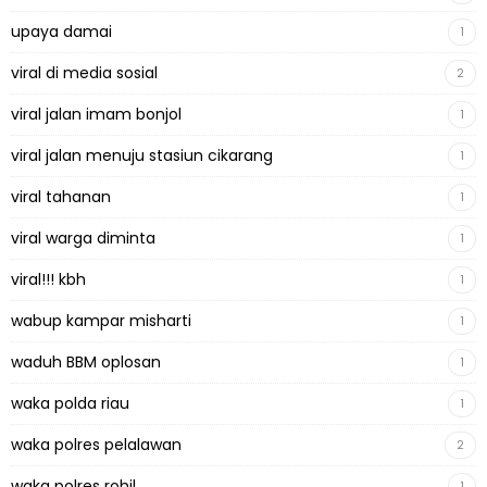
upaya damai
1
viral di media sosial
2
viral jalan imam bonjol
1
viral jalan menuju stasiun cikarang
1
viral tahanan
1
viral warga diminta
1
viral!!! kbh
1
wabup kampar misharti
1
waduh BBM oplosan
1
waka polda riau
1
waka polres pelalawan
2
waka polres rohil
1