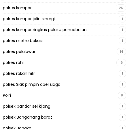
polres kampar
25
polres kampar jalin sinergi
1
polres kampar ringkus pelaku pencabulan
1
polres metro bekasi
1
polres pelalawan
14
polres rohil
16
polres rokan hilir
1
polres Siak pimpin apel siaga
1
Polri
8
polsek bandar sei kijang
1
polsek Bangkinang barat
1
polsek Bangko
1