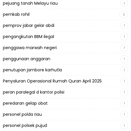
pejuang tanah Melayu riau
1
pemkab rohil
2
pemprov jabar gelar abdi
1
pengangkutan BBM ilegal
1
penggawa marwah negeri
1
penggunaan anggaran
1
penutupan jambore karhutla
1
Penyaluran Operasional Rumah Quran April 2025
1
peran paralegal d kantor polisi
1
peredaran gelap obat
1
personel polda riau
1
personel polsek pujud
1