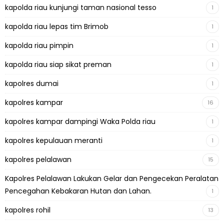
kapolda riau kunjungi taman nasional tesso
1
kapolda riau lepas tim Brimob
1
kapolda riau pimpin
1
kapolda riau siap sikat preman
1
kapolres dumai
1
kapolres kampar
16
kapolres kampar dampingi Waka Polda riau
1
kapolres kepulauan meranti
1
kapolres pelalawan
15
Kapolres Pelalawan Lakukan Gelar dan Pengecekan Peralatan
Pencegahan Kebakaran Hutan dan Lahan.
1
kapolres rohil
13