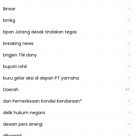
Binsar
1
bmkg
1
bpan Jateng desak tindakan tegas
1
breaking news
1
brigjen TNI dany
1
bupati rohil
1
buru gelar aksi di depan PT yamaha
1
Daerah
20
dan Pemeriksaan Kondisi Kendaraan*
1
delik hukum negara
1
dewan pers sinergi
1
diksarmil
1