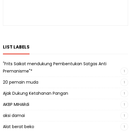
LIST LABELS
"Frits Saikat mendukung Pembentukan Satgas Anti
Premanisme"*
1
20 pemain muda
1
Ajak Dukung Ketahanan Pangan
1
AKBP MIHARdi
1
aksi damai
1
Alat berat beko
1