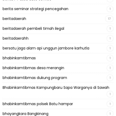
berita seminar strategi pencegahan
1
beritadaerah
17
beritadaerah pembeli timah ilegal
1
beritadaerahh
1
bersatu jaga alam api unggun jambore karhutla
1
bhabinkamtibmas
1
bhabinkamtibmas desa merangin
1
bhabinkamtibmas dukung program
1
Bhabinkamtibmas Kampungbaru Sapa Warganya di Sawah
1
bhabinkamtibmas polsek Batu hampar
1
bhayangkara Bangkinang
1