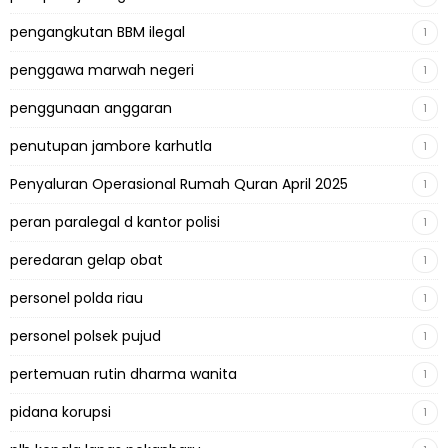
pengangkutan BBM ilegal
1
penggawa marwah negeri
1
penggunaan anggaran
1
penutupan jambore karhutla
1
Penyaluran Operasional Rumah Quran April 2025
1
peran paralegal d kantor polisi
1
peredaran gelap obat
1
personel polda riau
1
personel polsek pujud
1
pertemuan rutin dharma wanita
1
pidana korupsi
1