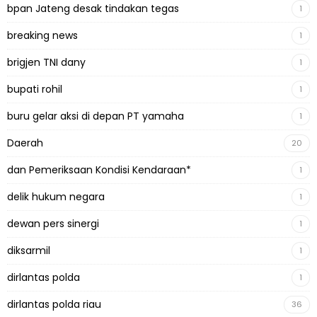
bpan Jateng desak tindakan tegas
1
breaking news
1
brigjen TNI dany
1
bupati rohil
1
buru gelar aksi di depan PT yamaha
1
Daerah
20
dan Pemeriksaan Kondisi Kendaraan*
1
delik hukum negara
1
dewan pers sinergi
1
diksarmil
1
dirlantas polda
1
dirlantas polda riau
36