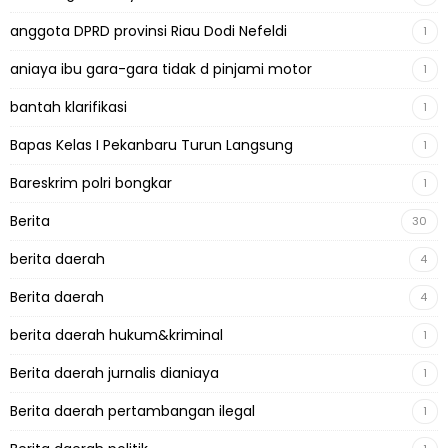
anggota DPRD provinsi Riau Dodi Nefeldi
1
aniaya ibu gara-gara tidak d pinjami motor
1
bantah klarifikasi
1
Bapas Kelas I Pekanbaru Turun Langsung
1
Bareskrim polri bongkar
1
Berita
30
berita daerah
4
Berita daerah
4
berita daerah hukum&kriminal
1
Berita daerah jurnalis dianiaya
1
Berita daerah pertambangan ilegal
1