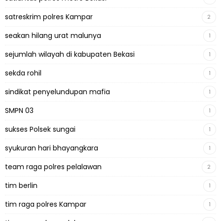
satreskrim polres Kampar
2
seakan hilang urat malunya
1
sejumlah wilayah di kabupaten Bekasi
1
sekda rohil
1
sindikat penyelundupan mafia
1
SMPN 03
1
sukses Polsek sungai
1
syukuran hari bhayangkara
1
team raga polres pelalawan
2
tim berlin
1
tim raga polres Kampar
1