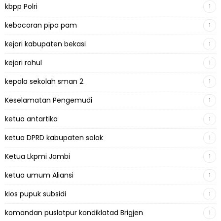
kbpp Polri
1
kebocoran pipa pam
1
kejari kabupaten bekasi
1
kejari rohul
1
kepala sekolah sman 2
1
Keselamatan Pengemudi
1
ketua antartika
1
ketua DPRD kabupaten solok
1
Ketua Lkpmi Jambi
1
ketua umum Aliansi
1
kios pupuk subsidi
1
komandan puslatpur kondiklatad Brigjen
1