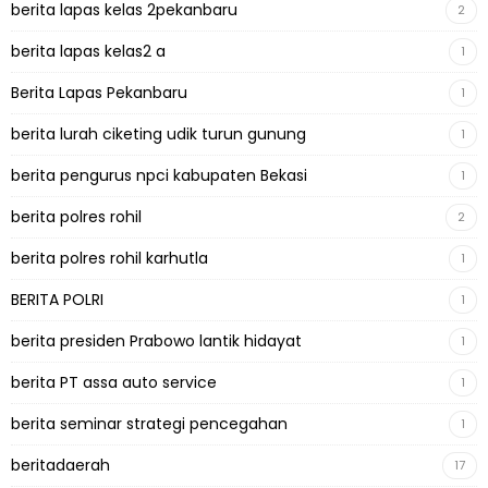
berita lapas kelas 2pekanbaru
2
berita lapas kelas2 a
1
Berita Lapas Pekanbaru
1
berita lurah ciketing udik turun gunung
1
berita pengurus npci kabupaten Bekasi
1
berita polres rohil
2
berita polres rohil karhutla
1
BERITA POLRI
1
berita presiden Prabowo lantik hidayat
1
berita PT assa auto service
1
berita seminar strategi pencegahan
1
beritadaerah
17