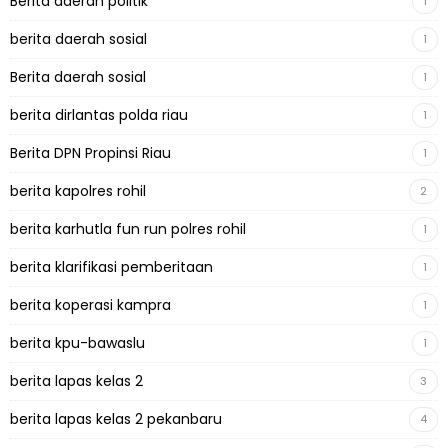
Berita daerah politik
1
berita daerah sosial
1
Berita daerah sosial
1
berita dirlantas polda riau
1
Berita DPN Propinsi Riau
1
berita kapolres rohil
2
berita karhutla fun run polres rohil
1
berita klarifikasi pemberitaan
1
berita koperasi kampra
1
berita kpu-bawaslu
1
berita lapas kelas 2
3
berita lapas kelas 2 pekanbaru
4