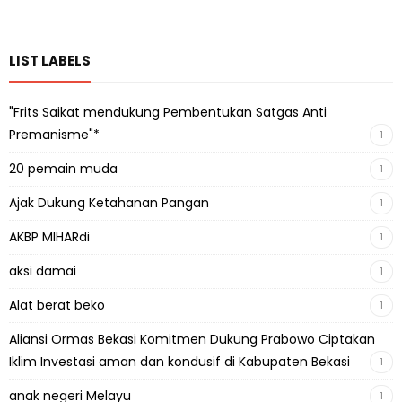
LIST LABELS
"Frits Saikat mendukung Pembentukan Satgas Anti
Premanisme"*
1
20 pemain muda
1
Ajak Dukung Ketahanan Pangan
1
AKBP MIHARdi
1
aksi damai
1
Alat berat beko
1
Aliansi Ormas Bekasi Komitmen Dukung Prabowo Ciptakan
Iklim Investasi aman dan kondusif di Kabupaten Bekasi
1
anak negeri Melayu
1