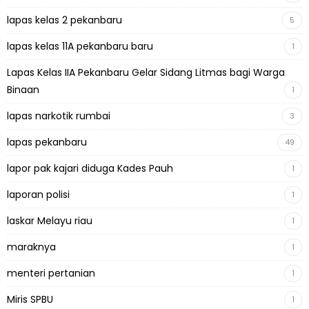
lapas kelas 2 pekanbaru
5
lapas kelas 11A pekanbaru baru
1
Lapas Kelas IIA Pekanbaru Gelar Sidang Litmas bagi Warga
Binaan
1
lapas narkotik rumbai
3
lapas pekanbaru
49
lapor pak kajari diduga Kades Pauh
1
laporan polisi
1
laskar Melayu riau
1
maraknya
1
menteri pertanian
1
Miris SPBU
1