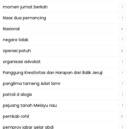
momen jumat berkah
1
Naas dua pemancing
1
Nasional
2
negara tidak
1
operasi patuh
2
organisasi advokat
1
Panggung Kreativitas dan Harapan dari Balik Jeruji
1
panglima tameng Adat lamr
1
patroli d alogis
1
pejuang tanah Melayu riau
1
pemkab rohil
2
pemprov jabar gelar abdi
1