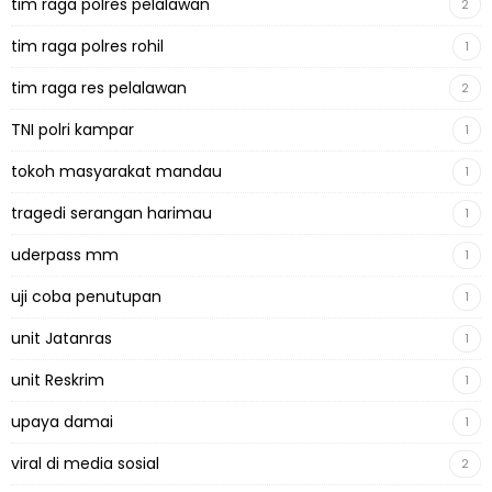
tim raga polres pelalawan
2
tim raga polres rohil
1
tim raga res pelalawan
2
TNI polri kampar
1
tokoh masyarakat mandau
1
tragedi serangan harimau
1
uderpass mm
1
uji coba penutupan
1
unit Jatanras
1
unit Reskrim
1
upaya damai
1
viral di media sosial
2