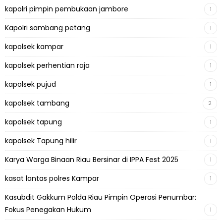
kapolri pimpin pembukaan jambore
1
Kapolri sambang petang
1
kapolsek kampar
1
kapolsek perhentian raja
1
kapolsek pujud
1
kapolsek tambang
2
kapolsek tapung
1
kapolsek Tapung hilir
1
Karya Warga Binaan Riau Bersinar di IPPA Fest 2025
1
kasat lantas polres Kampar
1
Kasubdit Gakkum Polda Riau Pimpin Operasi Penumbar:
Fokus Penegakan Hukum
1