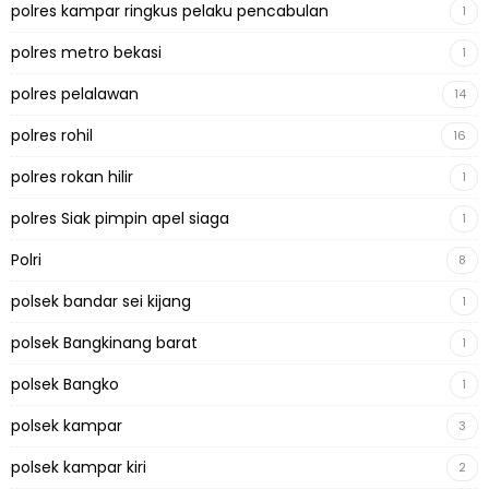
polres kampar ringkus pelaku pencabulan
1
polres metro bekasi
1
polres pelalawan
14
polres rohil
16
polres rokan hilir
1
polres Siak pimpin apel siaga
1
Polri
8
polsek bandar sei kijang
1
polsek Bangkinang barat
1
polsek Bangko
1
polsek kampar
3
polsek kampar kiri
2