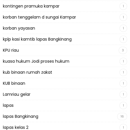
kontingen pramuka kampar
1
korban tenggelam d sungai Kampar
1
korban yayasan
1
kplp kasi kamtib lapas Bangkinang
1
KPU riau
3
kuasa hukum Jodi proses hukum
1
kub binaan rumah zakat
1
KUB binaan
1
Lamriau gelar
1
lapas
1
lapas Bangkinang
16
lapas kelas 2
1