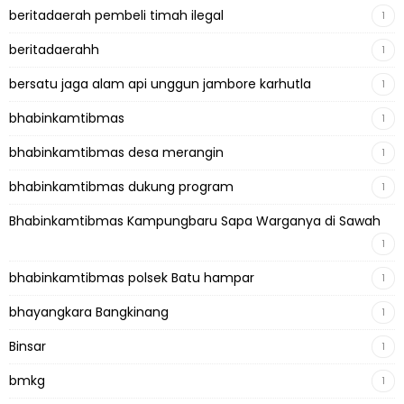
beritadaerah pembeli timah ilegal
1
beritadaerahh
1
bersatu jaga alam api unggun jambore karhutla
1
bhabinkamtibmas
1
bhabinkamtibmas desa merangin
1
bhabinkamtibmas dukung program
1
Bhabinkamtibmas Kampungbaru Sapa Warganya di Sawah
1
bhabinkamtibmas polsek Batu hampar
1
bhayangkara Bangkinang
1
Binsar
1
bmkg
1