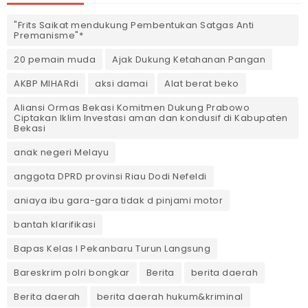
"Frits Saikat mendukung Pembentukan Satgas Anti
Premanisme"*
20 pemain muda
Ajak Dukung Ketahanan Pangan
AKBP MIHARdi
aksi damai
Alat berat beko
Aliansi Ormas Bekasi Komitmen Dukung Prabowo
Ciptakan Iklim Investasi aman dan kondusif di Kabupaten
Bekasi
anak negeri Melayu
anggota DPRD provinsi Riau Dodi Nefeldi
aniaya ibu gara-gara tidak d pinjami motor
bantah klarifikasi
Bapas Kelas I Pekanbaru Turun Langsung
Bareskrim polri bongkar
Berita
berita daerah
Berita daerah
berita daerah hukum&kriminal