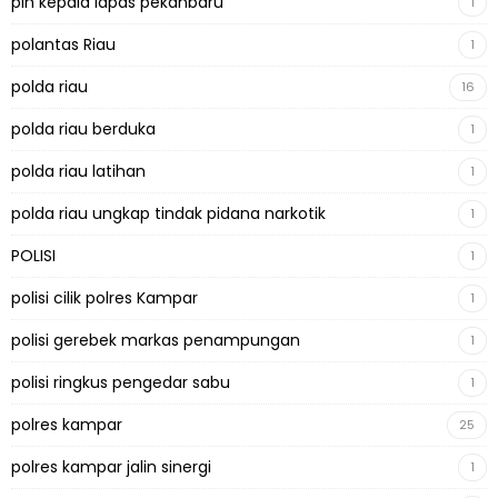
plh kepala lapas pekanbaru
1
polantas Riau
1
polda riau
16
polda riau berduka
1
polda riau latihan
1
polda riau ungkap tindak pidana narkotik
1
POLISI
1
polisi cilik polres Kampar
1
polisi gerebek markas penampungan
1
polisi ringkus pengedar sabu
1
polres kampar
25
polres kampar jalin sinergi
1