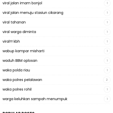
viral jalan imam bonjol
1
viral jalan menuju stasiun cikarang
1
viral tahanan
1
viral warga diminta
1
viral!!! kbh
1
wabup kampar misharti
1
waduh BBM oplosan
1
waka polda riau
1
waka polres pelalawan
2
waka polres rohil
1
warga keluhkan sampah menumpuk
1