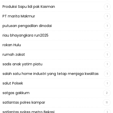
Produksi Sapu lidi pak Kasman
1
PT marita Makmur
1
putusan pengadilan dinodai
1
riau bhayangkara run2025
1
rokan Hulu
1
rumah zakat
1
sadis anak yatim piatu
1
salah satu home industri yang tetap menjaga kwalitas
1
salut Polsek
1
satgas gakkum
2
satlantas polres kampar
11
satlantas polres metro Bekasi
1