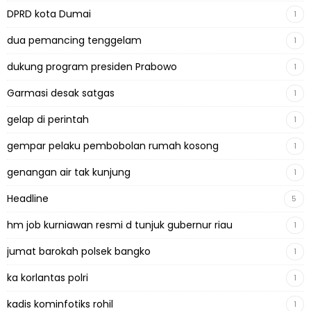
DPRD kota Dumai
1
dua pemancing tenggelam
1
dukung program presiden Prabowo
1
Garmasi desak satgas
1
gelap di perintah
1
gempar pelaku pembobolan rumah kosong
1
genangan air tak kunjung
1
Headline
5
hm job kurniawan resmi d tunjuk gubernur riau
1
jumat barokah polsek bangko
1
ka korlantas polri
1
kadis kominfotiks rohil
1