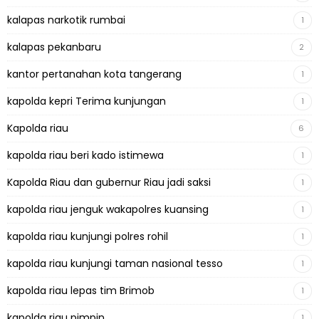
kalapas narkotik rumbai
1
kalapas pekanbaru
2
kantor pertanahan kota tangerang
1
kapolda kepri Terima kunjungan
1
Kapolda riau
6
kapolda riau beri kado istimewa
1
Kapolda Riau dan gubernur Riau jadi saksi
1
kapolda riau jenguk wakapolres kuansing
1
kapolda riau kunjungi polres rohil
1
kapolda riau kunjungi taman nasional tesso
1
kapolda riau lepas tim Brimob
1
kapolda riau pimpin
1