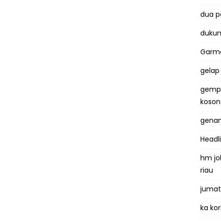
dua 
dukun
Garma
gelap
gemp
koso
genan
Headl
hm jo
riau
jumat
ka kor