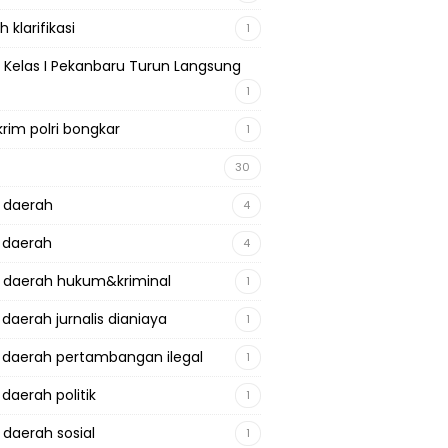
 klarifikasi
1
 Kelas I Pekanbaru Turun Langsung
1
krim polri bongkar
1
30
a daerah
4
a daerah
4
a daerah hukum&kriminal
1
 daerah jurnalis dianiaya
1
a daerah pertambangan ilegal
1
 daerah politik
1
 daerah sosial
1