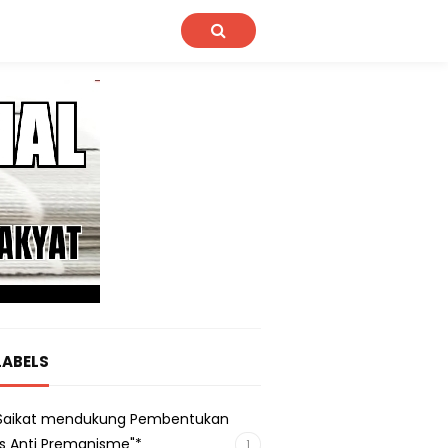
LABELS
s Saikat mendukung Pembentukan
s Anti Premanisme"*
1