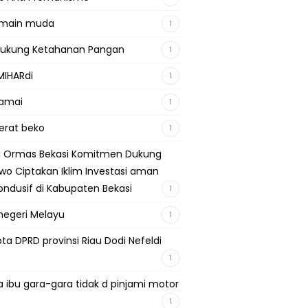
emain muda
1
Dukung Ketahanan Pangan
1
MIHARdi
1
damai
1
berat beko
1
si Ormas Bekasi Komitmen Dukung
wo Ciptakan Iklim Investasi aman
ondusif di Kabupaten Bekasi
1
negeri Melayu
1
ta DPRD provinsi Riau Dodi Nefeldi
1
a ibu gara-gara tidak d pinjami motor
1