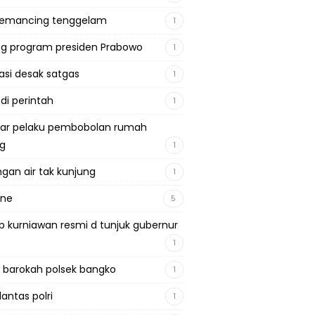
pemancing tenggelam
1
g program presiden Prabowo
1
si desak satgas
1
 di perintah
1
ar pelaku pembobolan rumah
ng
1
gan air tak kunjung
1
ine
5
b kurniawan resmi d tunjuk gubernur
1
 barokah polsek bangko
1
lantas polri
1