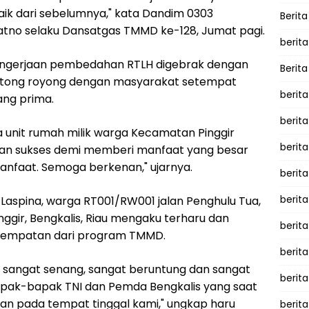
 baik dari sebelumnya," kata Dandim 0303
Berita
 Priatno selaku Dansatgas TMMD ke-128, Jumat pagi.
berita
engerjaan pembedahan RTLH digebrak dengan
Berita
otong royong dengan masyarakat setempat
berita
ng prima.
berita
 unit rumah milik warga Kecamatan Pinggir
berita
 dan sukses demi memberi manfaat yang besar
anfaat. Semoga berkenan," ujarnya.
berit
berit
aspina, warga RT001/RW001 jalan Penghulu Tua,
ggir, Bengkalis, Riau mengaku terharu dan
berita
sempatan dari program TMMD.
berit
ga sangat senang, sangat beruntung dan sangat
berit
Bapak-bapak TNI dan Pemda Bengkalis yang saat
n pada tempat tinggal kami," ungkap haru
berita