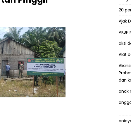
20 p
Ajak 
AKBP 
aksi 
Alat 
Alian
Prabo
dan k
anak 
anggo
aniay