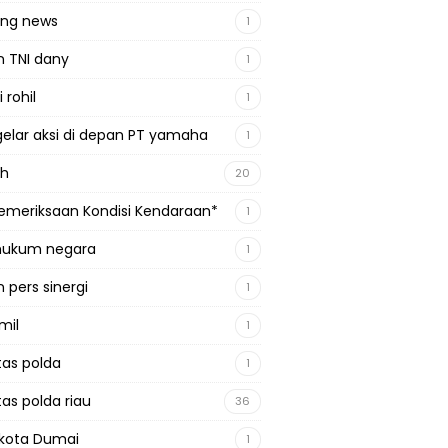
ing news
1
n TNI dany
1
 rohil
1
gelar aksi di depan PT yamaha
1
ah
20
emeriksaan Kondisi Kendaraan*
1
 hukum negara
1
 pers sinergi
1
mil
1
tas polda
1
tas polda riau
36
kota Dumai
1