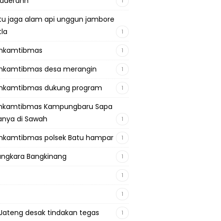
adaerahh
1
tu jaga alam api unggun jambore
tla
1
inkamtibmas
1
nkamtibmas desa merangin
1
nkamtibmas dukung program
1
inkamtibmas Kampungbaru Sapa
nya di Sawah
1
nkamtibmas polsek Batu hampar
1
ngkara Bangkinang
1
1
1
Jateng desak tindakan tegas
1