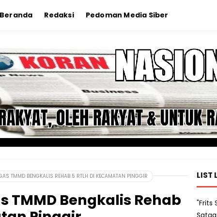
Beranda
Redaksi
Pedoman Media Siber
LIST 
TGAS TMMD BENGKALIS REHAB 5 RTLH DI KECAMATAN PINGGIR
as TMMD Bengkalis Rehab
"Frit
tan Pinggir
Satga