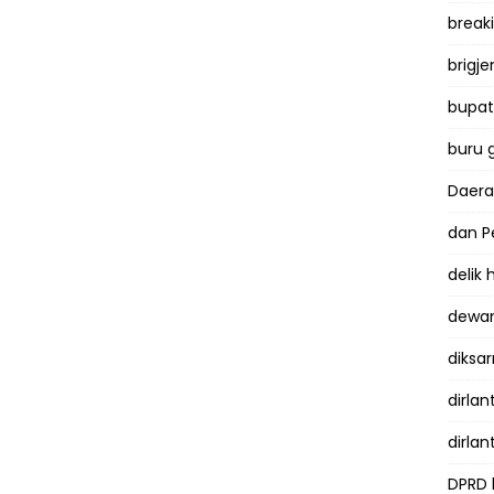
break
brigje
bupati
buru 
Daer
dan P
delik
dewan
diksar
dirlan
dirlan
DPRD 