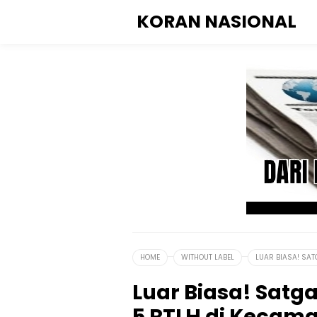
KORAN NASIONAL
HOME
WITHOUT LABEL
LUAR BIASA! SA
Luar Biasa! Satg
5 RTLH di Kecama