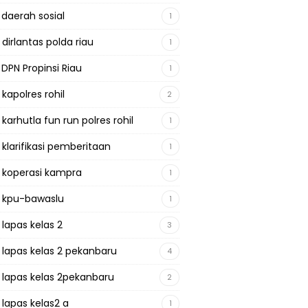
 daerah sosial
1
 dirlantas polda riau
1
 DPN Propinsi Riau
1
 kapolres rohil
2
 karhutla fun run polres rohil
1
 klarifikasi pemberitaan
1
a koperasi kampra
1
a kpu-bawaslu
1
 lapas kelas 2
3
a lapas kelas 2 pekanbaru
4
a lapas kelas 2pekanbaru
2
 lapas kelas2 a
1