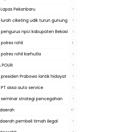
a Lapas Pekanbaru
1
a lurah ciketing udik turun gunung
1
a pengurus npci kabupaten Bekasi
1
 polres rohil
2
 polres rohil karhutla
1
A POLRI
1
a presiden Prabowo lantik hidayat
1
a PT assa auto service
1
a seminar strategi pencegahan
1
adaerah
17
adaerah pembeli timah ilegal
1