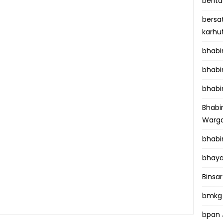
berit
bersa
karhu
bhab
bhabi
bhabi
Bhab
Warga
bhabi
bhaya
Binsar
bmkg
bpan 