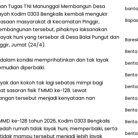
uan Tugas TNI Manunggal Membangun Desa
bantah
ayah Kodim 0303 Bengkalis kembali mengukir
Bapas
asaan masyarakat di Kecamatan Pinggir,
 pembangunan tersebut, pihaknya laksanakan
ayak huni yang tersebar di Desa Balai Pungut dan
Bares
gir, Jumat (24/4).
Berita
 dalam kondisi memprihatinkan dan tak layak
berit
emudian diperbaiki.
Berit
layak dan kokoh tak lagi sebatas mimpi bagi
berit
t sasaran fisik TMMD ke-128. Lewat
angan tersebut menjadi kenyataan nan
Berita
Berit
MD ke-128 tahun 2026, Kodim 0303 Bengkalis
Berita
h rumah tidak layak huni, memperbaiki, serta
berita
tidak mampu tersebut menjadi lebih layak