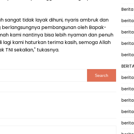
Berit
sangat tidak layak dihuni, nyaris ambruk dan
berit
g berlangsungnya pembangunan oleh Bapak-
berit
ah kami nantinya bisa lebih nyaman dan penuh
i lagi kami haturkan terima kasih, semoga Allah
berita
TNI sekalian," tukasnya.
berita
BERIT
berit
berit
berit
berit
berit