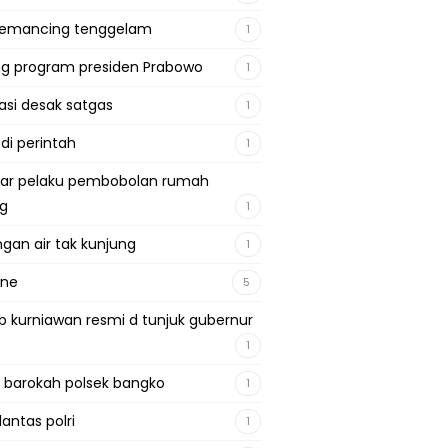
pemancing tenggelam
1
g program presiden Prabowo
1
si desak satgas
1
 di perintah
1
ar pelaku pembobolan rumah
ng
1
gan air tak kunjung
1
ine
5
b kurniawan resmi d tunjuk gubernur
1
 barokah polsek bangko
1
lantas polri
1