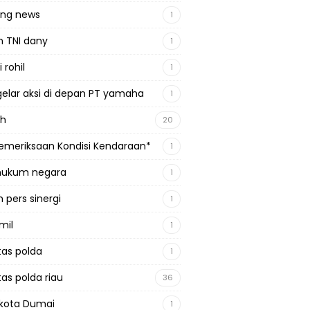
ing news
1
n TNI dany
1
 rohil
1
gelar aksi di depan PT yamaha
1
ah
20
emeriksaan Kondisi Kendaraan*
1
 hukum negara
1
 pers sinergi
1
mil
1
tas polda
1
tas polda riau
36
kota Dumai
1