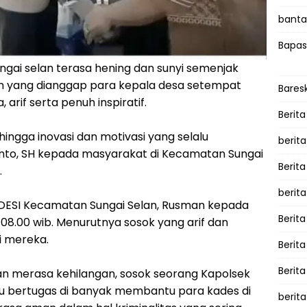
bantah
Bapas
ngai selan terasa hening dan sunyi semenjak
in yang dianggap para kepala desa setempat
Bares
arif serta penuh inspiratif.
Berita
hingga inovasi dan motivasi yang selalu
berit
anto, SH kepada masyarakat di Kecamatan Sungai
Berit
.
berit
PDESI Kecamatan Sungai Selan, Rusman kepada
Berita
l 08.00 wib. Menurutnya sosok yang arif dan
ti mereka.
Berit
Berita
n merasa kehilangan, sosok seorang Kapolsek
au bertugas di banyak membantu para kades di
berita