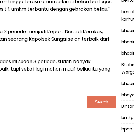
berit
sa sehingga terasa aman selama beliau bertugas
sitif. umkm terbantu dengan gebrakan beliau,"
bersa
karhu
bhab
a 3 periode menjadi Kepala Desa di Kerakas,
an seorang Kapolsek Sungai selan terbaik dari
bhabi
bhabi
ades ini sudah 3 periode, sudah banyak
Bhab
ik, tapi sekali lagi mohon maaf beliau itu yang
Warga
bhabi
bhaya
Binsar
bmkg
bpan 