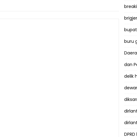
break
brigje
bupati
buru 
Daer
dan P
delik
dewan
diksar
dirlan
dirlan
DPRD 