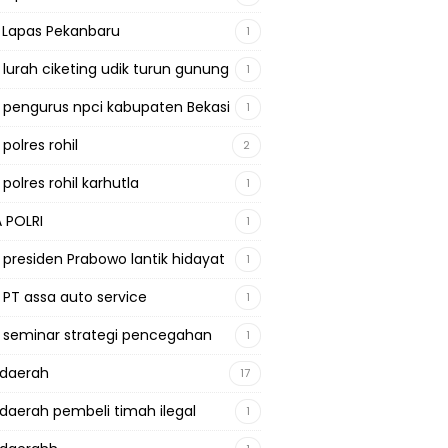
a Lapas Pekanbaru
1
a lurah ciketing udik turun gunung
1
a pengurus npci kabupaten Bekasi
1
 polres rohil
2
 polres rohil karhutla
1
A POLRI
1
a presiden Prabowo lantik hidayat
1
a PT assa auto service
1
a seminar strategi pencegahan
1
adaerah
17
adaerah pembeli timah ilegal
1