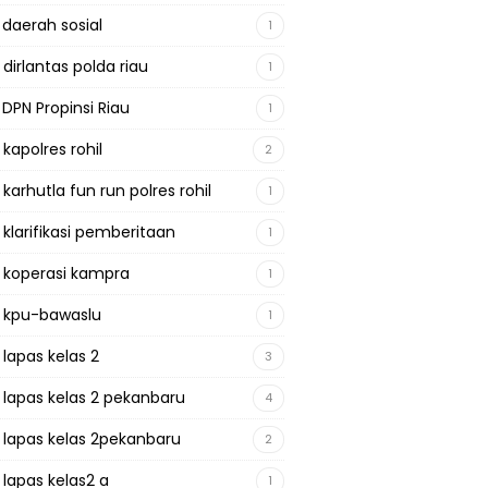
 daerah sosial
1
 dirlantas polda riau
1
 DPN Propinsi Riau
1
 kapolres rohil
2
 karhutla fun run polres rohil
1
 klarifikasi pemberitaan
1
a koperasi kampra
1
a kpu-bawaslu
1
 lapas kelas 2
3
a lapas kelas 2 pekanbaru
4
a lapas kelas 2pekanbaru
2
 lapas kelas2 a
1