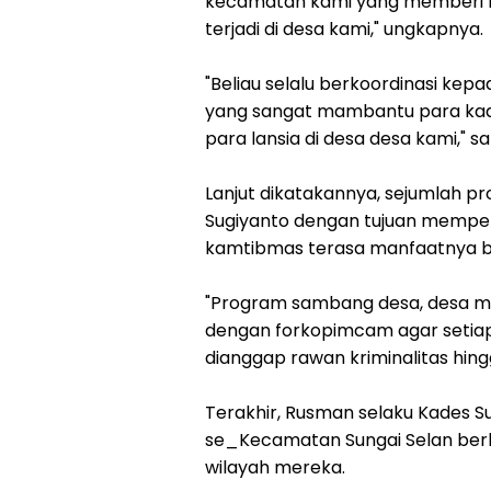
kecamatan kami yang memberi ra
terjadi di desa kami," ungkapnya.
"Beliau selalu berkoordinasi kep
yang sangat mambantu para kad
para lansia di desa desa kami," 
Lanjut dikatakannya, sejumlah p
Sugiyanto dengan tujuan memperer
kamtibmas terasa manfaatnya ba
"Program sambang desa, desa me
dengan forkopimcam agar setiap
dianggap rawan kriminalitas hin
Terakhir, Rusman selaku Kades S
se_Kecamatan Sungai Selan berh
wilayah mereka.