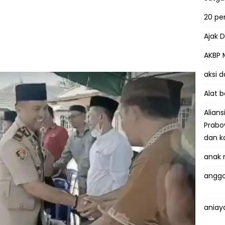
20 p
Ajak 
AKBP 
aksi 
Alat 
Alian
Prabo
dan k
anak 
anggo
aniay