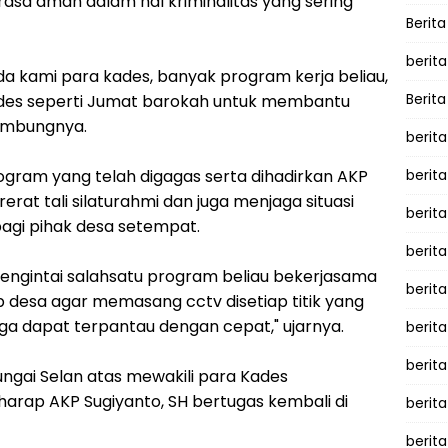
sa aman dalam hal kriminalitas yang sering
Berita
berita
ada kami para kades, banyak program kerja beliau,
Berita
es seperti Jumat barokah untuk membantu
sambungnya.
berita
rogram yang telah digagas serta dihadirkan AKP
berita
at tali silaturahmi dan juga menjaga situasi
berita
gi pihak desa setempat.
berit
ngintai salahsatu program beliau bekerjasama
berit
 desa agar memasang cctv disetiap titik yang
gga dapat terpantau dengan cepat," ujarnya.
berita
berit
ungai Selan atas mewakili para Kades
arap AKP Sugiyanto, SH bertugas kembali di
berit
berita