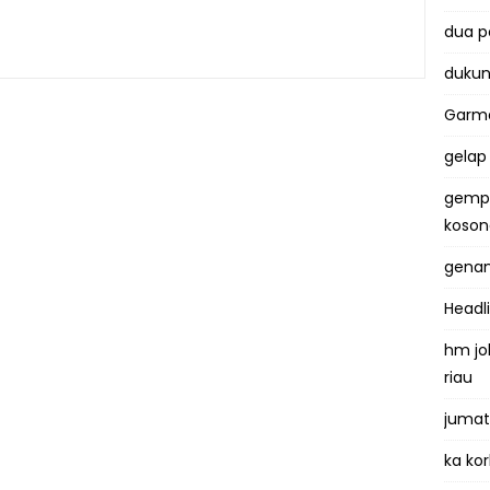
dua 
dukun
Garma
gelap
gemp
koso
genan
Headl
hm jo
riau
jumat
ka kor