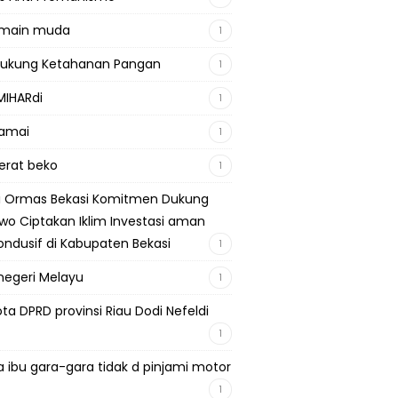
emain muda
1
Dukung Ketahanan Pangan
1
MIHARdi
1
damai
1
berat beko
1
si Ormas Bekasi Komitmen Dukung
wo Ciptakan Iklim Investasi aman
ondusif di Kabupaten Bekasi
1
negeri Melayu
1
ta DPRD provinsi Riau Dodi Nefeldi
1
a ibu gara-gara tidak d pinjami motor
1