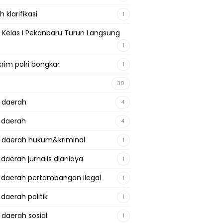
 klarifikasi
1
 Kelas I Pekanbaru Turun Langsung
1
krim polri bongkar
1
30
a daerah
4
a daerah
4
a daerah hukum&kriminal
1
 daerah jurnalis dianiaya
1
a daerah pertambangan ilegal
1
 daerah politik
1
 daerah sosial
1