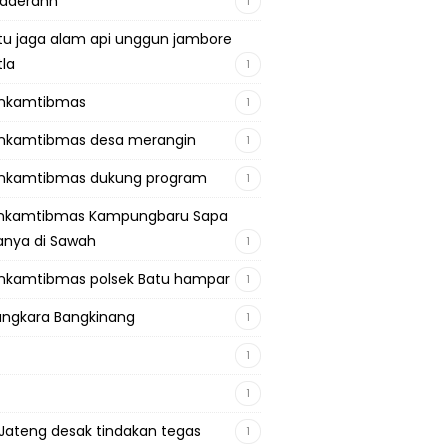
adaerahh
1
tu jaga alam api unggun jambore
tla
1
inkamtibmas
1
nkamtibmas desa merangin
1
nkamtibmas dukung program
1
inkamtibmas Kampungbaru Sapa
nya di Sawah
1
nkamtibmas polsek Batu hampar
1
ngkara Bangkinang
1
1
1
Jateng desak tindakan tegas
1