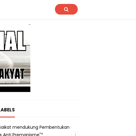
LABELS
s Saikat mendukung Pembentukan
s Anti Premanisme"*
1