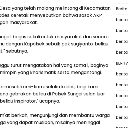
 Desa yang telah malang melintang di Kecamatan
Berit
u Kades Keretak menyebutkan bahwa sosok AKP
berit
engan masyarakat.
berit
angat bagus sekali untuk masyarakat.dan secara
berita
u dengan Kapolsek sebaik pak sugiyanto. beliau
," sebutnya.
berita
BERIT
nggu turut mengatakan hal yang sama l, baginya
mimpin yang kharismatik serta mengantongi.
berit
berit
termasuk kami-kami selaku kades, bagi kami
rena gebrakan beliau di Polsek Sungai selan luar
berit
 beliau inspirator," ucapnya.
berit
 Jum'at berkah, mengunjungi dan membantu warga
berit
a yang dapat musibah, misalnya meninggal