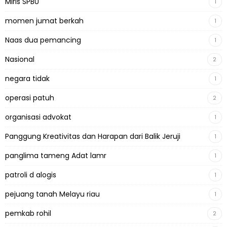
Miris SPBU
1
momen jumat berkah
1
Naas dua pemancing
1
Nasional
2
negara tidak
1
operasi patuh
2
organisasi advokat
1
Panggung Kreativitas dan Harapan dari Balik Jeruji
1
panglima tameng Adat lamr
1
patroli d alogis
1
pejuang tanah Melayu riau
1
pemkab rohil
2