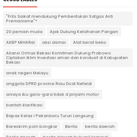
"Frits Saikat mendukung Pembentukan Satgas Anti
Premanisme"*
20 pemain muda
Ajak Dukung Ketahanan Pangan
AKBP MIHARdi
aksi damai
Alat berat beko
Aliansi Ormas Bekasi Komitmen Dukung Prabowo
Ciptakan Iklim Investasi aman dan kondusif di Kabupaten
Bekasi
anak negeri Melayu
anggota DPRD provinsi Riau Dodi Nefeldi
aniaya ibu gara-gara tidak d pinjami motor
bantah klarifikasi
Bapas Kelas I Pekanbaru Turun Langsung
Bareskrim polri bongkar
Berita
berita daerah