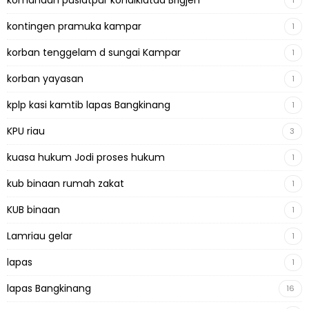
komandan puslatpur kondiklatad Brigjen
1
kontingen pramuka kampar
1
korban tenggelam d sungai Kampar
1
korban yayasan
1
kplp kasi kamtib lapas Bangkinang
1
KPU riau
3
kuasa hukum Jodi proses hukum
1
kub binaan rumah zakat
1
KUB binaan
1
Lamriau gelar
1
lapas
1
lapas Bangkinang
16