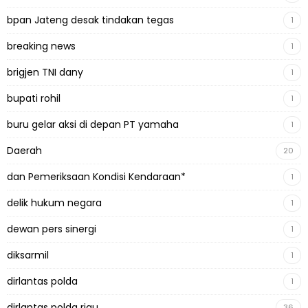
bpan Jateng desak tindakan tegas
1
breaking news
1
brigjen TNI dany
1
bupati rohil
1
buru gelar aksi di depan PT yamaha
1
Daerah
20
dan Pemeriksaan Kondisi Kendaraan*
1
delik hukum negara
1
dewan pers sinergi
1
diksarmil
1
dirlantas polda
1
dirlantas polda riau
36