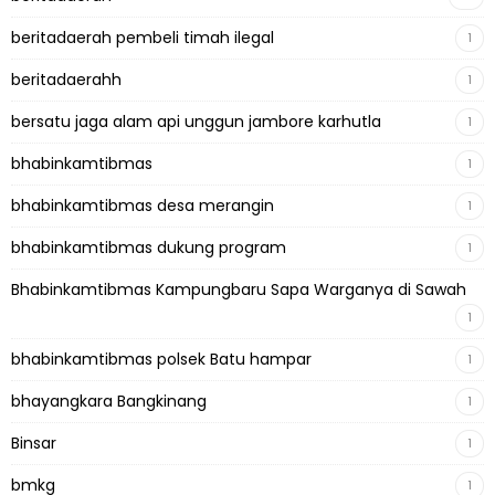
beritadaerah pembeli timah ilegal
1
beritadaerahh
1
bersatu jaga alam api unggun jambore karhutla
1
bhabinkamtibmas
1
bhabinkamtibmas desa merangin
1
bhabinkamtibmas dukung program
1
Bhabinkamtibmas Kampungbaru Sapa Warganya di Sawah
1
bhabinkamtibmas polsek Batu hampar
1
bhayangkara Bangkinang
1
Binsar
1
bmkg
1