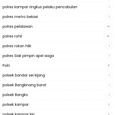
polres kampar ringkus pelaku pencabulan
1
polres metro bekasi
1
polres pelalawan
14
polres rohil
16
polres rokan hilir
1
polres Siak pimpin apel siaga
1
Polri
8
polsek bandar sei kijang
1
polsek Bangkinang barat
1
polsek Bangko
1
polsek kampar
3
polsek kampar kiri
2