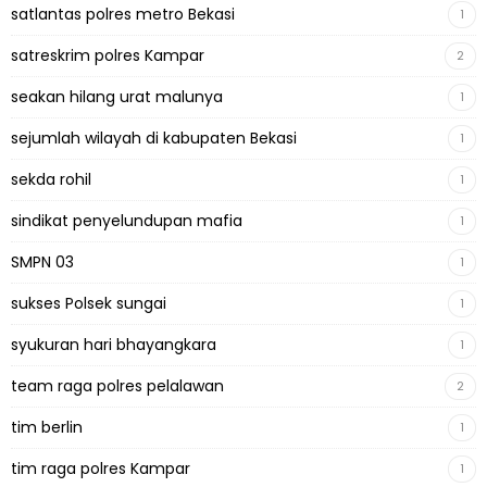
satlantas polres metro Bekasi
1
satreskrim polres Kampar
2
seakan hilang urat malunya
1
sejumlah wilayah di kabupaten Bekasi
1
sekda rohil
1
sindikat penyelundupan mafia
1
SMPN 03
1
sukses Polsek sungai
1
syukuran hari bhayangkara
1
team raga polres pelalawan
2
tim berlin
1
tim raga polres Kampar
1