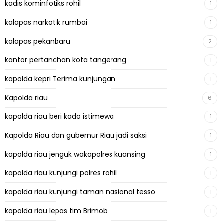
kadis kominfotiks rohil
1
kalapas narkotik rumbai
1
kalapas pekanbaru
2
kantor pertanahan kota tangerang
1
kapolda kepri Terima kunjungan
1
Kapolda riau
6
kapolda riau beri kado istimewa
1
Kapolda Riau dan gubernur Riau jadi saksi
1
kapolda riau jenguk wakapolres kuansing
1
kapolda riau kunjungi polres rohil
1
kapolda riau kunjungi taman nasional tesso
1
kapolda riau lepas tim Brimob
1