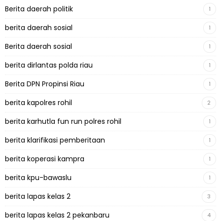
Berita daerah politik
1
berita daerah sosial
1
Berita daerah sosial
1
berita dirlantas polda riau
1
Berita DPN Propinsi Riau
1
berita kapolres rohil
2
berita karhutla fun run polres rohil
1
berita klarifikasi pemberitaan
1
berita koperasi kampra
1
berita kpu-bawaslu
1
berita lapas kelas 2
3
berita lapas kelas 2 pekanbaru
4