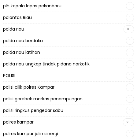
plh kepala lapas pekanbaru
1
polantas Riau
1
polda riau
16
polda riau berduka
1
polda riau latihan
1
polda riau ungkap tindak pidana narkotik
1
POLISI
1
polisi cilik polres Kampar
1
polisi gerebek markas penampungan
1
polisi ringkus pengedar sabu
1
polres kampar
25
polres kampar jalin sinergi
1