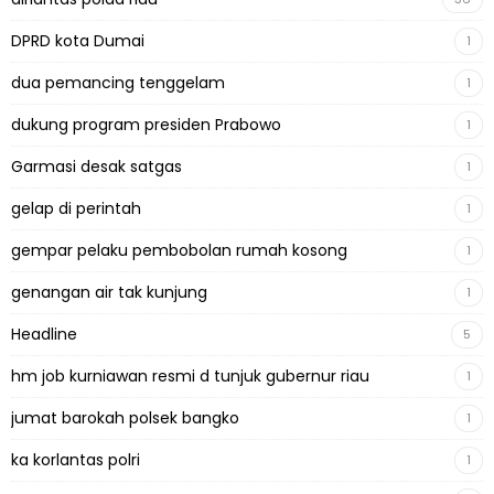
DPRD kota Dumai
1
dua pemancing tenggelam
1
dukung program presiden Prabowo
1
Garmasi desak satgas
1
gelap di perintah
1
gempar pelaku pembobolan rumah kosong
1
genangan air tak kunjung
1
Headline
5
hm job kurniawan resmi d tunjuk gubernur riau
1
jumat barokah polsek bangko
1
ka korlantas polri
1