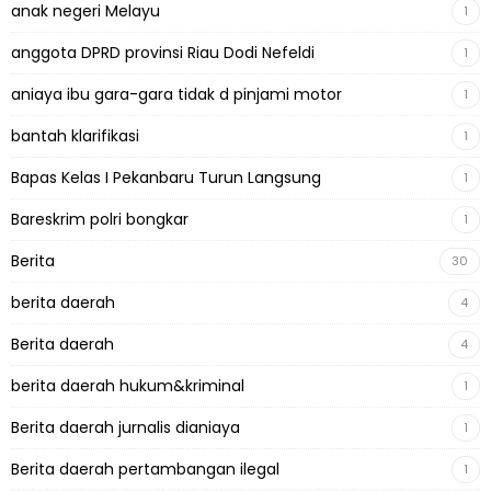
anak negeri Melayu
1
anggota DPRD provinsi Riau Dodi Nefeldi
1
aniaya ibu gara-gara tidak d pinjami motor
1
bantah klarifikasi
1
Bapas Kelas I Pekanbaru Turun Langsung
1
Bareskrim polri bongkar
1
Berita
30
berita daerah
4
Berita daerah
4
berita daerah hukum&kriminal
1
Berita daerah jurnalis dianiaya
1
Berita daerah pertambangan ilegal
1