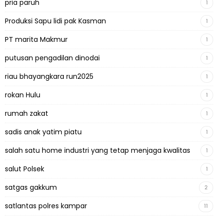
pria paruh
1
Produksi Sapu lidi pak Kasman
1
PT marita Makmur
1
putusan pengadilan dinodai
1
riau bhayangkara run2025
1
rokan Hulu
1
rumah zakat
1
sadis anak yatim piatu
1
salah satu home industri yang tetap menjaga kwalitas
1
salut Polsek
1
satgas gakkum
2
satlantas polres kampar
11