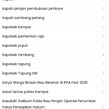
kapolri pimpin pembukaan jambore
1
Kapolri sambang petang
1
kapolsek kampar
1
kapolsek perhentian raja
1
kapolsek pujud
1
kapolsek tambang
2
kapolsek tapung
1
kapolsek Tapung hilir
1
Karya Warga Binaan Riau Bersinar di IPPA Fest 2025
1
kasat lantas polres Kampar
1
Kasubdit Gakkum Polda Riau Pimpin Operasi Penumbar:
Fokus Penegakan Hukum
1