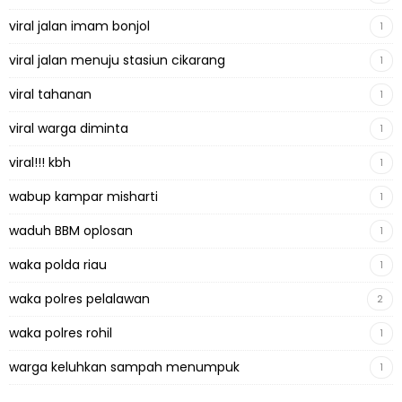
viral jalan imam bonjol
1
viral jalan menuju stasiun cikarang
1
viral tahanan
1
viral warga diminta
1
viral!!! kbh
1
wabup kampar misharti
1
waduh BBM oplosan
1
waka polda riau
1
waka polres pelalawan
2
waka polres rohil
1
warga keluhkan sampah menumpuk
1