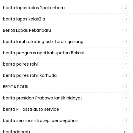
berita lapas kelas 2pekanbaru
2
berita lapas kelas2 a
1
Berita Lapas Pekanbaru
1
berita lurah ciketing udik turun gunung
1
berita pengurus npci kabupaten Bekasi
1
berita polres rohil
2
berita polres rohil karhutla
1
BERITA POLRI
1
berita presiden Prabowo lantik hidayat
1
berita PT assa auto service
1
berita seminar strategi pencegahan
1
beritadaerah
17