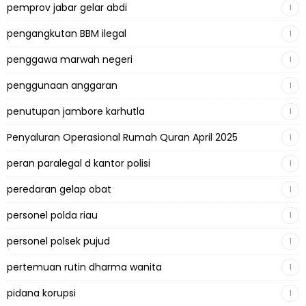
pemprov jabar gelar abdi
1
pengangkutan BBM ilegal
1
penggawa marwah negeri
1
penggunaan anggaran
1
penutupan jambore karhutla
1
Penyaluran Operasional Rumah Quran April 2025
1
peran paralegal d kantor polisi
1
peredaran gelap obat
1
personel polda riau
1
personel polsek pujud
1
pertemuan rutin dharma wanita
1
pidana korupsi
1