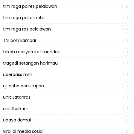
tim raga polres pelalawan
2
tim raga polres rohil
1
tim raga res pelalawan
2
TNI polri kampar
1
tokoh masyarakat mandau
1
tragedi serangan harimau
1
uderpass mm
1
uji coba penutupan
1
unit Jatanras
1
unit Reskrim
1
upaya damai
1
viral di media sosial
2