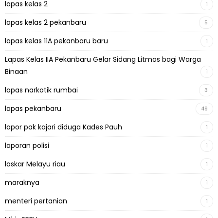
lapas kelas 2
1
lapas kelas 2 pekanbaru
5
lapas kelas 11A pekanbaru baru
1
Lapas Kelas IIA Pekanbaru Gelar Sidang Litmas bagi Warga
Binaan
1
lapas narkotik rumbai
3
lapas pekanbaru
49
lapor pak kajari diduga Kades Pauh
1
laporan polisi
1
laskar Melayu riau
1
maraknya
1
menteri pertanian
1