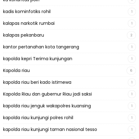
kadis kominfotiks rohil
1
kalapas narkotik rumbai
1
kalapas pekanbaru
2
kantor pertanahan kota tangerang
1
kapolda kepri Terima kunjungan
1
Kapolda riau
6
kapolda riau beri kado istimewa
1
Kapolda Riau dan gubernur Riau jadi saksi
1
kapolda riau jenguk wakapolres kuansing
1
kapolda riau kunjungi polres rohil
1
kapolda riau kunjungi taman nasional tesso
1