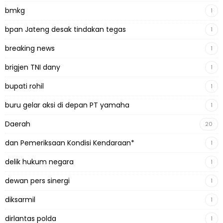
bmkg
1
bpan Jateng desak tindakan tegas
1
breaking news
1
brigjen TNI dany
1
bupati rohil
1
buru gelar aksi di depan PT yamaha
1
Daerah
20
dan Pemeriksaan Kondisi Kendaraan*
1
delik hukum negara
1
dewan pers sinergi
1
diksarmil
1
dirlantas polda
1