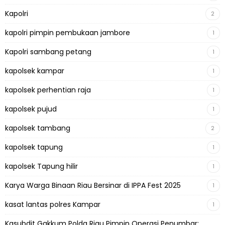
Kapolri
2
kapolri pimpin pembukaan jambore
1
Kapolri sambang petang
1
kapolsek kampar
1
kapolsek perhentian raja
1
kapolsek pujud
1
kapolsek tambang
2
kapolsek tapung
1
kapolsek Tapung hilir
1
Karya Warga Binaan Riau Bersinar di IPPA Fest 2025
1
kasat lantas polres Kampar
1
Kasubdit Gakkum Polda Riau Pimpin Operasi Penumbar: