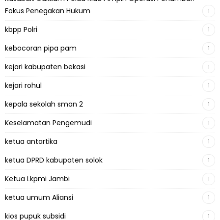
Fokus Penegakan Hukum
1
kbpp Polri
1
kebocoran pipa pam
1
kejari kabupaten bekasi
1
kejari rohul
1
kepala sekolah sman 2
1
Keselamatan Pengemudi
1
ketua antartika
1
ketua DPRD kabupaten solok
1
Ketua Lkpmi Jambi
1
ketua umum Aliansi
1
kios pupuk subsidi
1