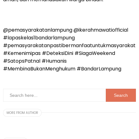
@pemasyarakatanlampung @ikerahmawatiofficial
#lapaskelas1bandarlampung
#pemasyarakatanpastibermanfaatuntukmasyarakat
#Kemenimipas #DeteksiDini #SiagaWeekend
#SatopsPatnal #Humanis
#MembinaBukanMenghukum #BandarLampung
MORE FROM AUTHOR