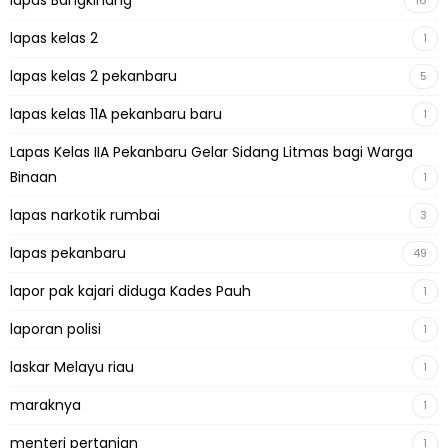
lapas Bangkinang
16
lapas kelas 2
1
lapas kelas 2 pekanbaru
5
lapas kelas 11A pekanbaru baru
1
Lapas Kelas IIA Pekanbaru Gelar Sidang Litmas bagi Warga
Binaan
1
lapas narkotik rumbai
3
lapas pekanbaru
49
lapor pak kajari diduga Kades Pauh
1
laporan polisi
1
laskar Melayu riau
1
maraknya
1
menteri pertanian
1