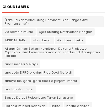
CLOUD LABELS
"Frits Saikat mendukung Pembentukan Satgas Anti
Premanisme"*
20 pemain muda
Ajak Dukung Ketahanan Pangan
AKBP MIHARdi
aksi damai
Alat berat beko
Aliansi Ormas Bekasi Komitmen Dukung Prabowo
Ciptakan Iklim Investasi aman dan kondusif di Kabupaten
Bekasi
anak negeri Melayu
anggota DPRD provinsi Riau Dodi Nefeldi
aniaya ibu gara-gara tidak d pinjami motor
bantah klarifikasi
Bapas Kelas I Pekanbaru Turun Langsung
Bareskrim polri bongkar
Berita
berita daerah