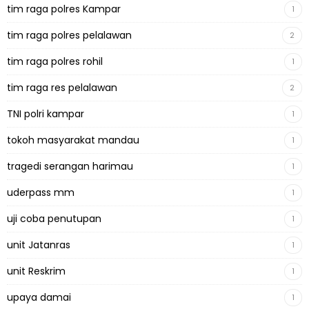
tim raga polres Kampar
1
tim raga polres pelalawan
2
tim raga polres rohil
1
tim raga res pelalawan
2
TNI polri kampar
1
tokoh masyarakat mandau
1
tragedi serangan harimau
1
uderpass mm
1
uji coba penutupan
1
unit Jatanras
1
unit Reskrim
1
upaya damai
1