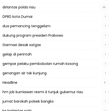
dirlantas polda riau
36
DPRD kota Dumai
1
dua pemancing tenggelam
1
dukung program presiden Prabowo
1
Garmasi desak satgas
1
gelap di perintah
1
gempar pelaku pembobolan rumah kosong
1
genangan air tak kunjung
1
Headline
5
hm job kurniawan resmi d tunjuk gubernur riau
1
jumat barokah polsek bangko
1
ka korlantas polri
1