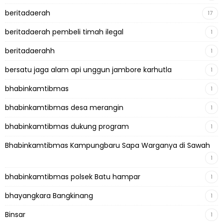
beritadaerah
17
beritadaerah pembeli timah ilegal
1
beritadaerahh
1
bersatu jaga alam api unggun jambore karhutla
1
bhabinkamtibmas
1
bhabinkamtibmas desa merangin
1
bhabinkamtibmas dukung program
1
Bhabinkamtibmas Kampungbaru Sapa Warganya di Sawah
1
bhabinkamtibmas polsek Batu hampar
1
bhayangkara Bangkinang
1
Binsar
1