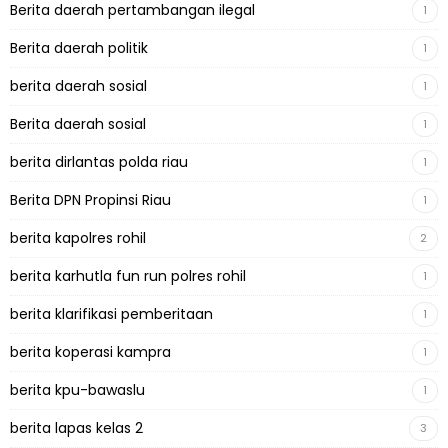
Berita daerah pertambangan ilegal
1
Berita daerah politik
1
berita daerah sosial
1
Berita daerah sosial
1
berita dirlantas polda riau
1
Berita DPN Propinsi Riau
1
berita kapolres rohil
2
berita karhutla fun run polres rohil
1
berita klarifikasi pemberitaan
1
berita koperasi kampra
1
berita kpu-bawaslu
1
berita lapas kelas 2
3