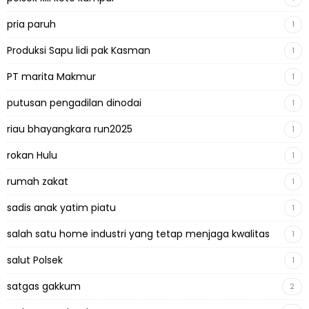
pria paruh
1
Produksi Sapu lidi pak Kasman
1
PT marita Makmur
1
putusan pengadilan dinodai
1
riau bhayangkara run2025
1
rokan Hulu
1
rumah zakat
1
sadis anak yatim piatu
1
salah satu home industri yang tetap menjaga kwalitas
1
salut Polsek
1
satgas gakkum
2