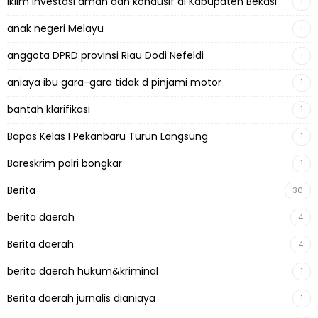
Iklim Investasi aman dan kondusif di Kabupaten Bekasi
1
anak negeri Melayu
1
anggota DPRD provinsi Riau Dodi Nefeldi
1
aniaya ibu gara-gara tidak d pinjami motor
1
bantah klarifikasi
1
Bapas Kelas I Pekanbaru Turun Langsung
1
Bareskrim polri bongkar
1
Berita
30
berita daerah
4
Berita daerah
4
berita daerah hukum&kriminal
1
Berita daerah jurnalis dianiaya
1