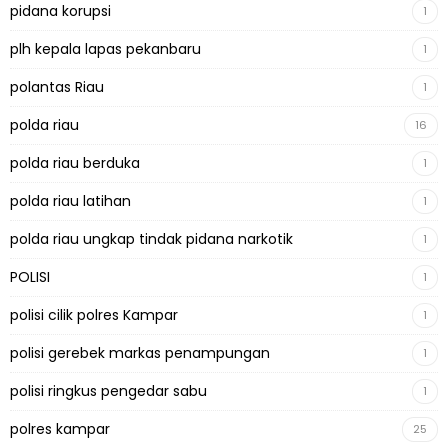
pidana korupsi
1
plh kepala lapas pekanbaru
1
polantas Riau
1
polda riau
16
polda riau berduka
1
polda riau latihan
1
polda riau ungkap tindak pidana narkotik
1
POLISI
1
polisi cilik polres Kampar
1
polisi gerebek markas penampungan
1
polisi ringkus pengedar sabu
1
polres kampar
25