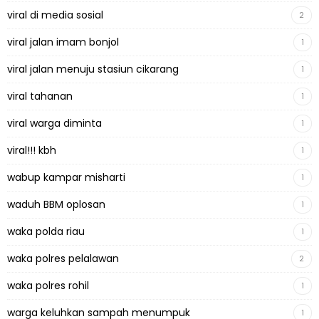
viral di media sosial
2
viral jalan imam bonjol
1
viral jalan menuju stasiun cikarang
1
viral tahanan
1
viral warga diminta
1
viral!!! kbh
1
wabup kampar misharti
1
waduh BBM oplosan
1
waka polda riau
1
waka polres pelalawan
2
waka polres rohil
1
warga keluhkan sampah menumpuk
1