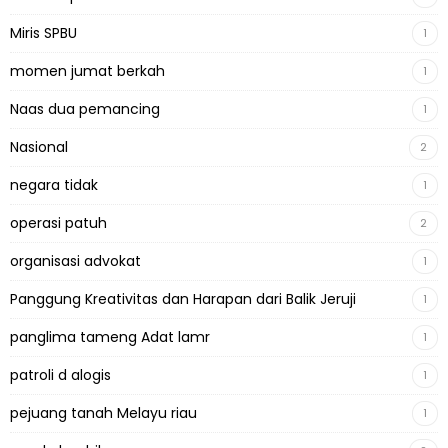
Miris SPBU
1
momen jumat berkah
1
Naas dua pemancing
1
Nasional
2
negara tidak
1
operasi patuh
2
organisasi advokat
1
Panggung Kreativitas dan Harapan dari Balik Jeruji
1
panglima tameng Adat lamr
1
patroli d alogis
1
pejuang tanah Melayu riau
1