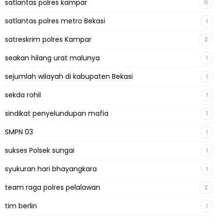
satlantas polres kampar
11
satlantas polres metro Bekasi
1
satreskrim polres Kampar
2
seakan hilang urat malunya
1
sejumlah wilayah di kabupaten Bekasi
1
sekda rohil
1
sindikat penyelundupan mafia
1
SMPN 03
1
sukses Polsek sungai
1
syukuran hari bhayangkara
1
team raga polres pelalawan
2
tim berlin
1