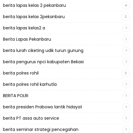
berita lapas kelas 2 pekanbaru
4
berita lapas kelas 2pekanbaru
2
berita lapas kelas2 a
1
Berita Lapas Pekanbaru
1
berita lurah ciketing udik turun gunung
1
berita pengurus npci kabupaten Bekasi
1
berita polres rohil
2
berita polres rohil karhutla
1
BERITA POLRI
1
berita presiden Prabowo lantik hidayat
1
berita PT assa auto service
1
berita seminar strategi pencegahan
1