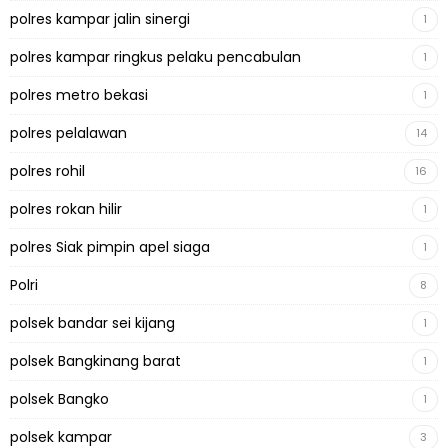
polres kampar jalin sinergi
1
polres kampar ringkus pelaku pencabulan
1
polres metro bekasi
1
polres pelalawan
14
polres rohil
16
polres rokan hilir
1
polres Siak pimpin apel siaga
1
Polri
8
polsek bandar sei kijang
1
polsek Bangkinang barat
1
polsek Bangko
1
polsek kampar
3