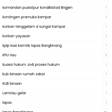
komandan puslatpur kondiklatad Brigjen
1
kontingen pramuka kampar
1
korban tenggelam d sungai Kampar
1
korban yayasan
1
kplp kasi kamtib lapas Bangkinang
1
KPU riau
3
kuasa hukum Jodi proses hukum
1
kub binaan rumah zakat
1
KUB binaan
1
Lamriau gelar
1
lapas
1