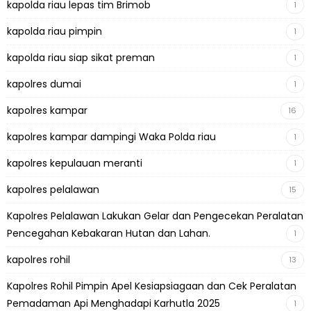
kapolda riau lepas tim Brimob
1
kapolda riau pimpin
1
kapolda riau siap sikat preman
1
kapolres dumai
1
kapolres kampar
16
kapolres kampar dampingi Waka Polda riau
1
kapolres kepulauan meranti
1
kapolres pelalawan
15
Kapolres Pelalawan Lakukan Gelar dan Pengecekan Peralatan
Pencegahan Kebakaran Hutan dan Lahan.
1
kapolres rohil
13
Kapolres Rohil Pimpin Apel Kesiapsiagaan dan Cek Peralatan
Pemadaman Api Menghadapi Karhutla 2025
1