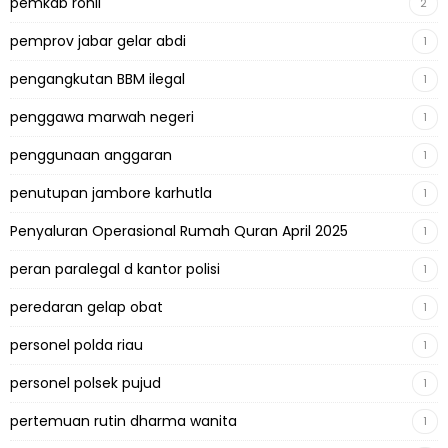
pemkab rohil
2
pemprov jabar gelar abdi
1
pengangkutan BBM ilegal
1
penggawa marwah negeri
1
penggunaan anggaran
1
penutupan jambore karhutla
1
Penyaluran Operasional Rumah Quran April 2025
1
peran paralegal d kantor polisi
1
peredaran gelap obat
1
personel polda riau
1
personel polsek pujud
1
pertemuan rutin dharma wanita
1