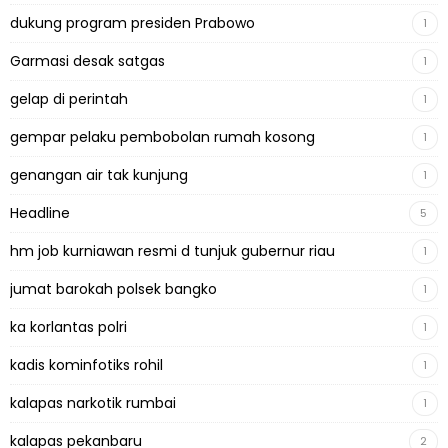
dukung program presiden Prabowo
1
Garmasi desak satgas
1
gelap di perintah
1
gempar pelaku pembobolan rumah kosong
1
genangan air tak kunjung
1
Headline
5
hm job kurniawan resmi d tunjuk gubernur riau
1
jumat barokah polsek bangko
1
ka korlantas polri
1
kadis kominfotiks rohil
1
kalapas narkotik rumbai
1
kalapas pekanbaru
2