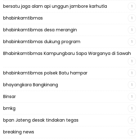
bersatu jaga alam api unggun jambore karhutla
1
bhabinkamtibmas
1
bhabinkamtibmas desa merangin
1
bhabinkamtibmas dukung program
1
Bhabinkamtibmas Kampungbaru Sapa Warganya di Sawah
1
bhabinkamtibmas polsek Batu hampar
1
bhayangkara Bangkinang
1
Binsar
1
bmkg
1
bpan Jateng desak tindakan tegas
1
breaking news
1