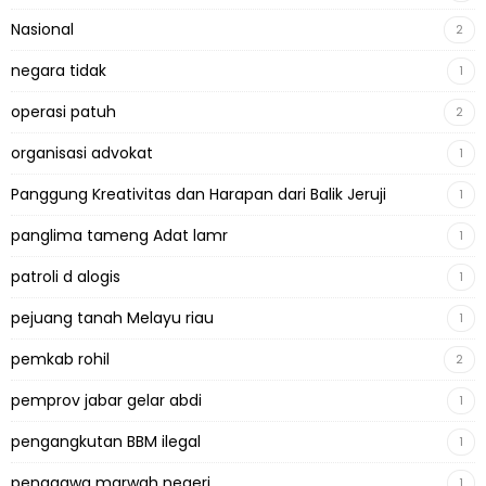
Nasional
2
negara tidak
1
operasi patuh
2
organisasi advokat
1
Panggung Kreativitas dan Harapan dari Balik Jeruji
1
panglima tameng Adat lamr
1
patroli d alogis
1
pejuang tanah Melayu riau
1
pemkab rohil
2
pemprov jabar gelar abdi
1
pengangkutan BBM ilegal
1
penggawa marwah negeri
1