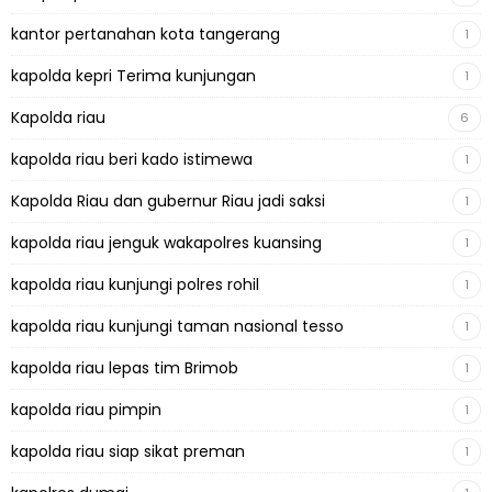
kantor pertanahan kota tangerang
1
kapolda kepri Terima kunjungan
1
Kapolda riau
6
kapolda riau beri kado istimewa
1
Kapolda Riau dan gubernur Riau jadi saksi
1
kapolda riau jenguk wakapolres kuansing
1
kapolda riau kunjungi polres rohil
1
kapolda riau kunjungi taman nasional tesso
1
kapolda riau lepas tim Brimob
1
kapolda riau pimpin
1
kapolda riau siap sikat preman
1