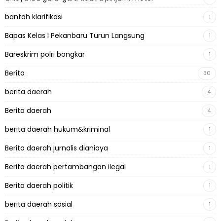
bantah klarifikasi
1
Bapas Kelas I Pekanbaru Turun Langsung
1
Bareskrim polri bongkar
1
Berita
30
berita daerah
4
Berita daerah
4
berita daerah hukum&kriminal
1
Berita daerah jurnalis dianiaya
1
Berita daerah pertambangan ilegal
1
Berita daerah politik
1
berita daerah sosial
1