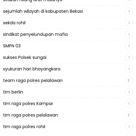
sejumlah wilayah di kabupaten Bekasi
1
sekda rohil
1
sindikat penyelundupan mafia
1
SMPN 03
1
sukses Polsek sungai
1
syukuran hari bhayangkara
1
team raga polres pelalawan
2
tim berlin
1
tim raga polres Kampar
1
tim raga polres pelalawan
2
tim raga polres rohil
1