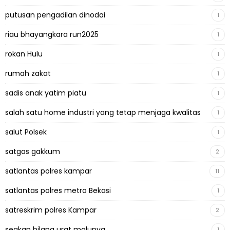
putusan pengadilan dinodai
1
riau bhayangkara run2025
1
rokan Hulu
1
rumah zakat
1
sadis anak yatim piatu
1
salah satu home industri yang tetap menjaga kwalitas
1
salut Polsek
1
satgas gakkum
2
satlantas polres kampar
11
satlantas polres metro Bekasi
1
satreskrim polres Kampar
2
seakan hilang urat malunya
1