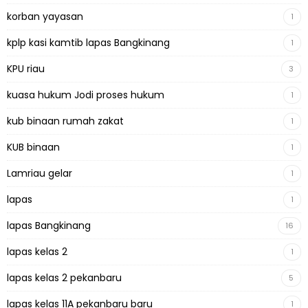
korban yayasan
1
kplp kasi kamtib lapas Bangkinang
1
KPU riau
3
kuasa hukum Jodi proses hukum
1
kub binaan rumah zakat
1
KUB binaan
1
Lamriau gelar
1
lapas
1
lapas Bangkinang
16
lapas kelas 2
1
lapas kelas 2 pekanbaru
5
lapas kelas 11A pekanbaru baru
1