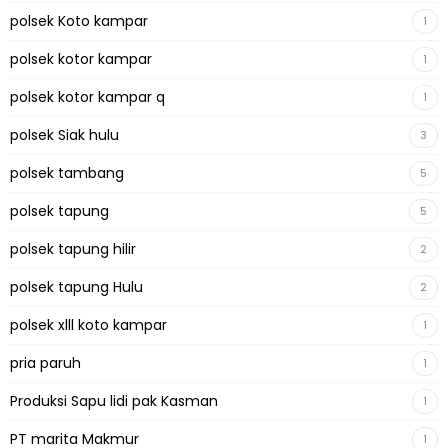
polsek Koto kampar
1
polsek kotor kampar
1
polsek kotor kampar q
1
polsek Siak hulu
3
polsek tambang
5
polsek tapung
5
polsek tapung hilir
2
polsek tapung Hulu
2
polsek xlll koto kampar
1
pria paruh
1
Produksi Sapu lidi pak Kasman
1
PT marita Makmur
1