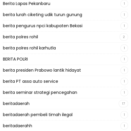
Berita Lapas Pekanbaru
1
berita lurah ciketing udik turun gunung
1
berita pengurus npci kabupaten Bekasi
1
berita polres rohil
2
berita polres rohil karhutla
1
BERITA POLRI
1
berita presiden Prabowo lantik hidayat
1
berita PT assa auto service
1
berita seminar strategi pencegahan
1
beritadaerah
17
beritadaerah pembeli timah ilegal
1
beritadaerahh
1