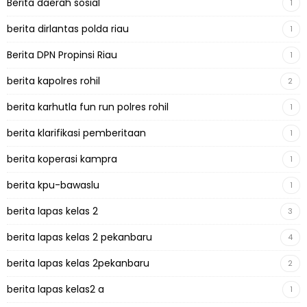
Berita daerah sosial
1
berita dirlantas polda riau
1
Berita DPN Propinsi Riau
1
berita kapolres rohil
2
berita karhutla fun run polres rohil
1
berita klarifikasi pemberitaan
1
berita koperasi kampra
1
berita kpu-bawaslu
1
berita lapas kelas 2
3
berita lapas kelas 2 pekanbaru
4
berita lapas kelas 2pekanbaru
2
berita lapas kelas2 a
1