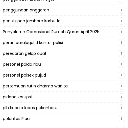
penggunaan anggaran
1
penutupan jambore karhutla
1
Penyaluran Operasional Rumah Quran April 2025
1
peran paralegal d kantor polisi
1
peredaran gelap obat
1
personel polda riau
1
personel polsek pujud
1
pertemuan rutin dharma wanita
1
pidana korupsi
1
plh kepala lapas pekanbaru
1
polantas Riau
1