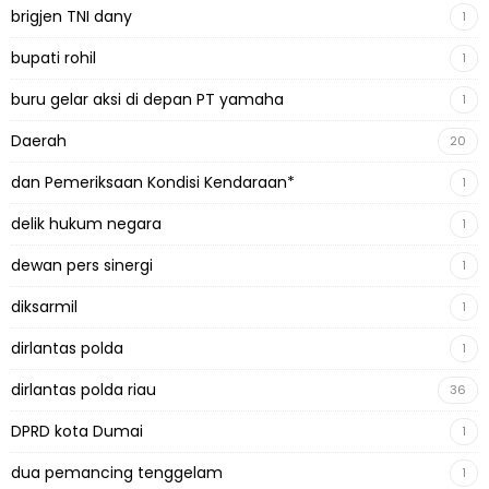
brigjen TNI dany
1
bupati rohil
1
buru gelar aksi di depan PT yamaha
1
Daerah
20
dan Pemeriksaan Kondisi Kendaraan*
1
delik hukum negara
1
dewan pers sinergi
1
diksarmil
1
dirlantas polda
1
dirlantas polda riau
36
DPRD kota Dumai
1
dua pemancing tenggelam
1