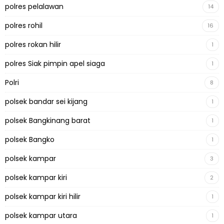
polres pelalawan
14
polres rohil
16
polres rokan hilir
1
polres Siak pimpin apel siaga
1
Polri
8
polsek bandar sei kijang
1
polsek Bangkinang barat
1
polsek Bangko
1
polsek kampar
3
polsek kampar kiri
2
polsek kampar kiri hilir
1
polsek kampar utara
1