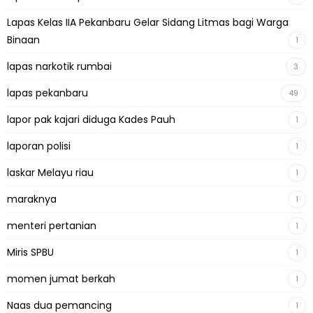
Lapas Kelas IIA Pekanbaru Gelar Sidang Litmas bagi Warga
Binaan
1
lapas narkotik rumbai
3
lapas pekanbaru
49
lapor pak kajari diduga Kades Pauh
1
laporan polisi
1
laskar Melayu riau
1
maraknya
1
menteri pertanian
1
Miris SPBU
1
momen jumat berkah
1
Naas dua pemancing
1