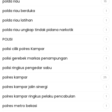
polda riau
16
polda riau berduka
1
polda riau latihan
1
polda riau ungkap tindak pidana narkotik
1
POLISI
1
polisi cilik polres Kampar
1
polisi gerebek markas penampungan
1
polisi ringkus pengedar sabu
1
polres kampar
25
polres kampar jalin sinergi
1
polres kampar ringkus pelaku pencabulan
1
polres metro bekasi
1