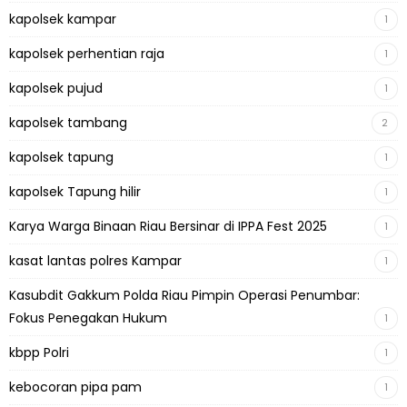
kapolsek kampar
1
kapolsek perhentian raja
1
kapolsek pujud
1
kapolsek tambang
2
kapolsek tapung
1
kapolsek Tapung hilir
1
Karya Warga Binaan Riau Bersinar di IPPA Fest 2025
1
kasat lantas polres Kampar
1
Kasubdit Gakkum Polda Riau Pimpin Operasi Penumbar:
Fokus Penegakan Hukum
1
kbpp Polri
1
kebocoran pipa pam
1