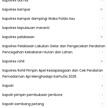
kapolres dumai
1
kapolres kampar
16
kapolres kampar dampingi Waka Polda riau
1
kapolres kepulauan meranti
1
kapolres pelalawan
15
Kapolres Pelalawan Lakukan Gelar dan Pengecekan Peralatan
Pencegahan Kebakaran Hutan dan Lahan.
1
kapolres rohil
13
Kapolres Rohil Pimpin Apel Kesiapsiagaan dan Cek Peralatan
Pemadaman Api Menghadapi Karhutla 2025
1
Kapolri
2
kapolri pimpin pembukaan jambore
1
Kapolri sambang petang
1