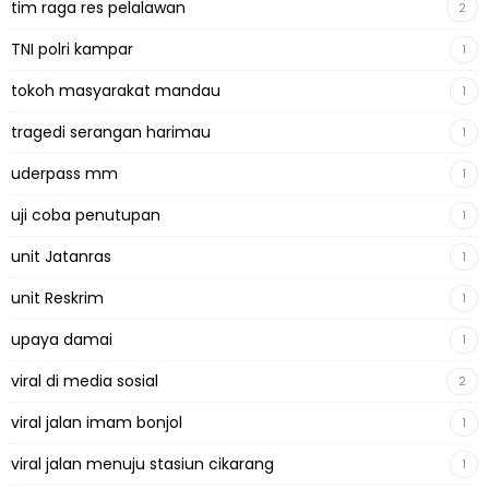
tim raga res pelalawan
2
TNI polri kampar
1
tokoh masyarakat mandau
1
tragedi serangan harimau
1
uderpass mm
1
uji coba penutupan
1
unit Jatanras
1
unit Reskrim
1
upaya damai
1
viral di media sosial
2
viral jalan imam bonjol
1
viral jalan menuju stasiun cikarang
1