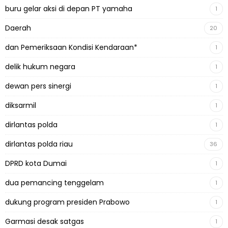
buru gelar aksi di depan PT yamaha
1
Daerah
20
dan Pemeriksaan Kondisi Kendaraan*
1
delik hukum negara
1
dewan pers sinergi
1
diksarmil
1
dirlantas polda
1
dirlantas polda riau
36
DPRD kota Dumai
1
dua pemancing tenggelam
1
dukung program presiden Prabowo
1
Garmasi desak satgas
1