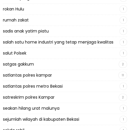
rokan Hulu
1
rumah zakat
1
sadis anak yatim piatu
1
salah satu home industri yang tetap menjaga kwalitas
1
salut Polsek
1
satgas gakkum
2
satlantas polres kampar
11
satlantas polres metro Bekasi
1
satreskrim polres Kampar
2
seakan hilang urat malunya
1
sejumlah wilayah di kabupaten Bekasi
1