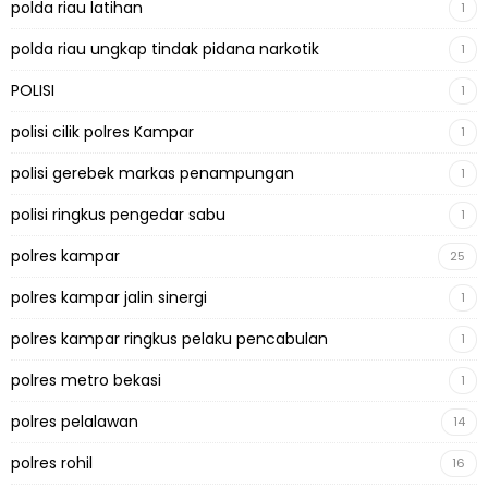
polda riau latihan
1
polda riau ungkap tindak pidana narkotik
1
POLISI
1
polisi cilik polres Kampar
1
polisi gerebek markas penampungan
1
polisi ringkus pengedar sabu
1
polres kampar
25
polres kampar jalin sinergi
1
polres kampar ringkus pelaku pencabulan
1
polres metro bekasi
1
polres pelalawan
14
polres rohil
16