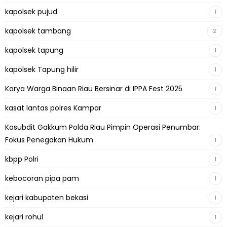
kapolsek pujud
1
kapolsek tambang
2
kapolsek tapung
1
kapolsek Tapung hilir
1
Karya Warga Binaan Riau Bersinar di IPPA Fest 2025
1
kasat lantas polres Kampar
1
Kasubdit Gakkum Polda Riau Pimpin Operasi Penumbar:
Fokus Penegakan Hukum
1
kbpp Polri
1
kebocoran pipa pam
1
kejari kabupaten bekasi
1
kejari rohul
1