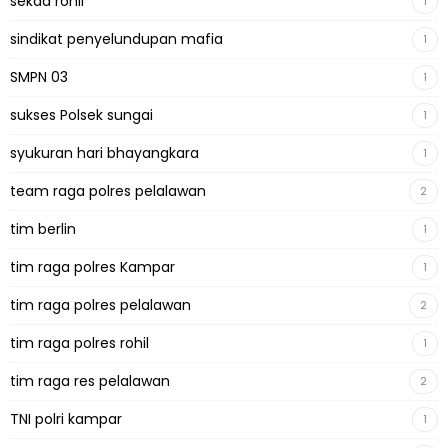
sekda rohil
1
sindikat penyelundupan mafia
1
SMPN 03
1
sukses Polsek sungai
1
syukuran hari bhayangkara
1
team raga polres pelalawan
2
tim berlin
1
tim raga polres Kampar
1
tim raga polres pelalawan
2
tim raga polres rohil
1
tim raga res pelalawan
2
TNI polri kampar
1