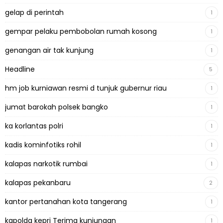
gelap di perintah
1
gempar pelaku pembobolan rumah kosong
1
genangan air tak kunjung
1
Headline
5
hm job kurniawan resmi d tunjuk gubernur riau
1
jumat barokah polsek bangko
1
ka korlantas polri
1
kadis kominfotiks rohil
1
kalapas narkotik rumbai
1
kalapas pekanbaru
2
kantor pertanahan kota tangerang
1
kapolda kepri Terima kunjungan
1