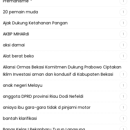
Premanisme"*
1
20 pemain muda
1
Ajak Dukung Ketahanan Pangan
1
AKBP MIHARdi
1
aksi damai
1
Alat berat beko
1
Aliansi Ormas Bekasi Komitmen Dukung Prabowo Ciptakan
Iklim Investasi aman dan kondusif di Kabupaten Bekasi
1
anak negeri Melayu
1
anggota DPRD provinsi Riau Dodi Nefeldi
1
aniaya ibu gara-gara tidak d pinjami motor
1
bantah klarifikasi
1
Bapas Kelas I Pekanbaru Turun Langsung
1