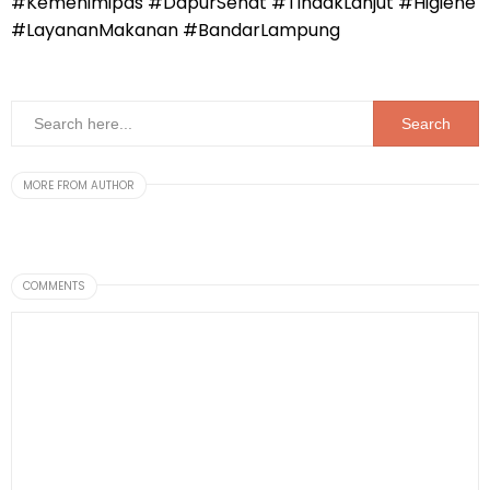
#Kemenimipas #DapurSehat #TindakLanjut #Higiene
#LayananMakanan #BandarLampung
MORE FROM AUTHOR
COMMENTS