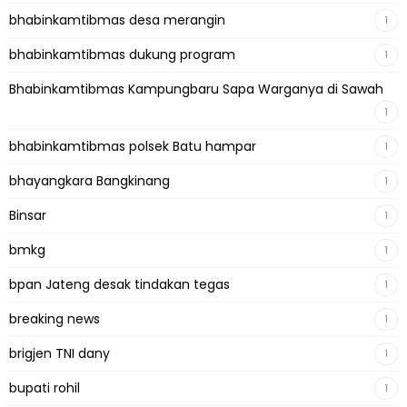
bhabinkamtibmas desa merangin
1
bhabinkamtibmas dukung program
1
Bhabinkamtibmas Kampungbaru Sapa Warganya di Sawah
1
bhabinkamtibmas polsek Batu hampar
1
bhayangkara Bangkinang
1
Binsar
1
bmkg
1
bpan Jateng desak tindakan tegas
1
breaking news
1
brigjen TNI dany
1
bupati rohil
1