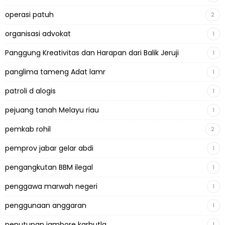
operasi patuh
2
organisasi advokat
1
Panggung Kreativitas dan Harapan dari Balik Jeruji
1
panglima tameng Adat lamr
1
patroli d alogis
1
pejuang tanah Melayu riau
1
pemkab rohil
2
pemprov jabar gelar abdi
1
pengangkutan BBM ilegal
1
penggawa marwah negeri
1
penggunaan anggaran
1
penutupan jambore karhutla
1