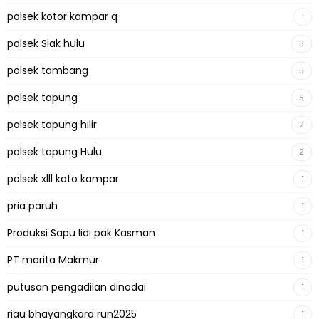
polsek kotor kampar q
1
polsek Siak hulu
3
polsek tambang
5
polsek tapung
5
polsek tapung hilir
2
polsek tapung Hulu
2
polsek xlll koto kampar
1
pria paruh
1
Produksi Sapu lidi pak Kasman
1
PT marita Makmur
1
putusan pengadilan dinodai
1
riau bhayangkara run2025
1