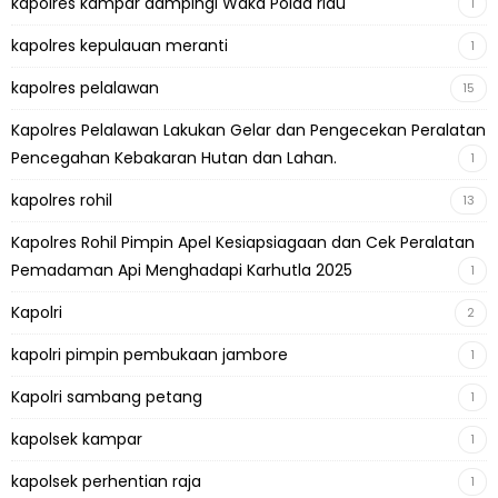
kapolres kampar dampingi Waka Polda riau
1
kapolres kepulauan meranti
1
kapolres pelalawan
15
Kapolres Pelalawan Lakukan Gelar dan Pengecekan Peralatan
Pencegahan Kebakaran Hutan dan Lahan.
1
kapolres rohil
13
Kapolres Rohil Pimpin Apel Kesiapsiagaan dan Cek Peralatan
Pemadaman Api Menghadapi Karhutla 2025
1
Kapolri
2
kapolri pimpin pembukaan jambore
1
Kapolri sambang petang
1
kapolsek kampar
1
kapolsek perhentian raja
1