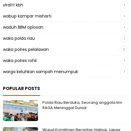
viral!!! kbh
1
wabup kampar misharti
1
waduh BBM oplosan
1
waka polda riau
1
waka polres pelalawan
2
waka polres rohil
1
warga keluhkan sampah menumpuk
1
POPULAR POSTS
Polda Riau Berduka, Seorang anggota tim
RAGA Meninggal Dunial
Wujud Komitmen Berantas Halinar, Lapas