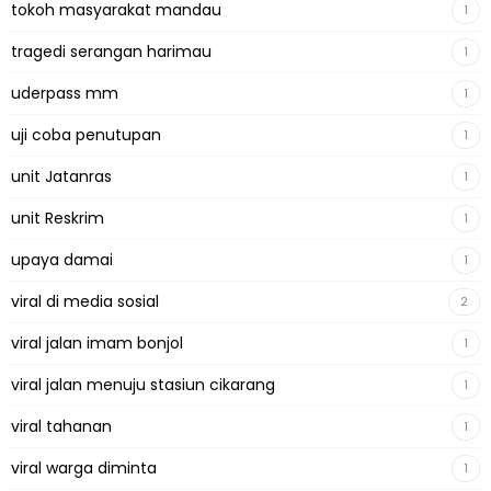
tokoh masyarakat mandau
1
tragedi serangan harimau
1
uderpass mm
1
uji coba penutupan
1
unit Jatanras
1
unit Reskrim
1
upaya damai
1
viral di media sosial
2
viral jalan imam bonjol
1
viral jalan menuju stasiun cikarang
1
viral tahanan
1
viral warga diminta
1