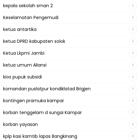
kepala sekolah sman 2
1
Keselamatan Pengemudi
1
ketua antartika
1
ketua DPRD kabupaten solok
1
Ketua Lkpmi Jambi
1
ketua umum Aliansi
1
kios pupuk subsidi
1
komandan puslatpur kondiklatad Brigjen
1
kontingen pramuka kampar
1
korban tenggelam d sungai Kampar
1
korban yayasan
1
kplp kasi kamtib lapas Bangkinang
1