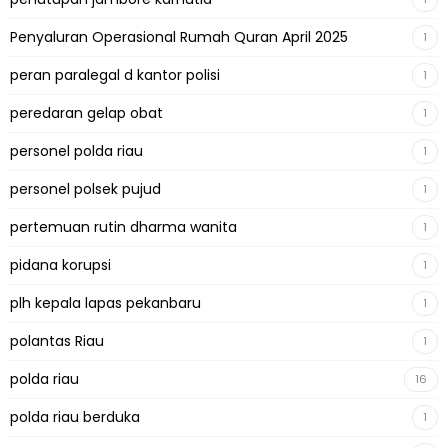
Penyaluran Operasional Rumah Quran April 2025
1
peran paralegal d kantor polisi
1
peredaran gelap obat
1
personel polda riau
1
personel polsek pujud
1
pertemuan rutin dharma wanita
1
pidana korupsi
1
plh kepala lapas pekanbaru
1
polantas Riau
1
polda riau
16
polda riau berduka
1