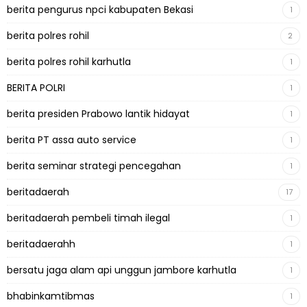
berita pengurus npci kabupaten Bekasi
1
berita polres rohil
2
berita polres rohil karhutla
1
BERITA POLRI
1
berita presiden Prabowo lantik hidayat
1
berita PT assa auto service
1
berita seminar strategi pencegahan
1
beritadaerah
17
beritadaerah pembeli timah ilegal
1
beritadaerahh
1
bersatu jaga alam api unggun jambore karhutla
1
bhabinkamtibmas
1