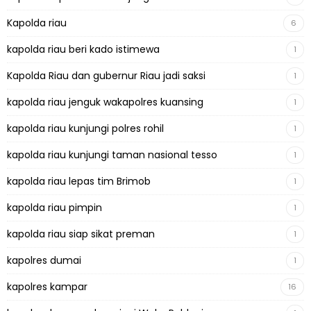
Kapolda riau
6
kapolda riau beri kado istimewa
1
Kapolda Riau dan gubernur Riau jadi saksi
1
kapolda riau jenguk wakapolres kuansing
1
kapolda riau kunjungi polres rohil
1
kapolda riau kunjungi taman nasional tesso
1
kapolda riau lepas tim Brimob
1
kapolda riau pimpin
1
kapolda riau siap sikat preman
1
kapolres dumai
1
kapolres kampar
16