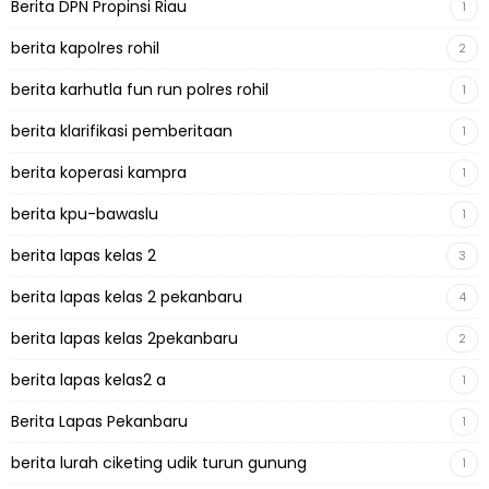
Berita DPN Propinsi Riau
1
berita kapolres rohil
2
berita karhutla fun run polres rohil
1
berita klarifikasi pemberitaan
1
berita koperasi kampra
1
berita kpu-bawaslu
1
berita lapas kelas 2
3
berita lapas kelas 2 pekanbaru
4
berita lapas kelas 2pekanbaru
2
berita lapas kelas2 a
1
Berita Lapas Pekanbaru
1
berita lurah ciketing udik turun gunung
1