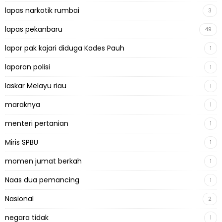
lapas narkotik rumbai
3
lapas pekanbaru
49
lapor pak kajari diduga Kades Pauh
1
laporan polisi
1
laskar Melayu riau
1
maraknya
1
menteri pertanian
1
Miris SPBU
1
momen jumat berkah
1
Naas dua pemancing
1
Nasional
2
negara tidak
1