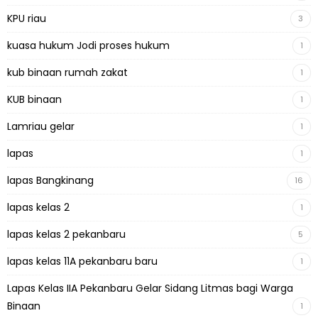
KPU riau
3
kuasa hukum Jodi proses hukum
1
kub binaan rumah zakat
1
KUB binaan
1
Lamriau gelar
1
lapas
1
lapas Bangkinang
16
lapas kelas 2
1
lapas kelas 2 pekanbaru
5
lapas kelas 11A pekanbaru baru
1
Lapas Kelas IIA Pekanbaru Gelar Sidang Litmas bagi Warga
Binaan
1