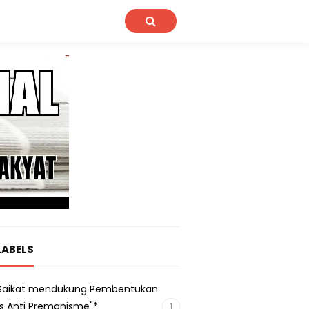
LABELS
s Saikat mendukung Pembentukan
s Anti Premanisme"*
1