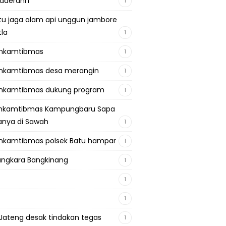
adaerahh
1
tu jaga alam api unggun jambore
tla
1
inkamtibmas
1
nkamtibmas desa merangin
1
nkamtibmas dukung program
1
inkamtibmas Kampungbaru Sapa
nya di Sawah
1
nkamtibmas polsek Batu hampar
1
ngkara Bangkinang
1
1
1
Jateng desak tindakan tegas
1