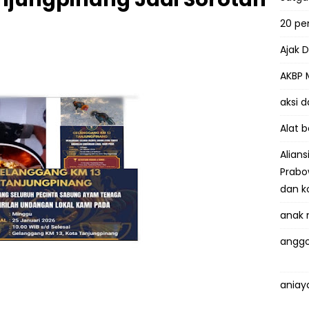
20 p
Ajak 
AKBP 
aksi 
Alat 
Alian
Prabo
dan k
anak 
anggo
aniay