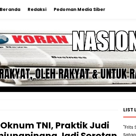
Beranda
Redaksi
Pedoman Media Siber
LIST 
 Oknum TNI, Praktik Judi
"Frit
anjungpinang Jadi Sorotan
Satga