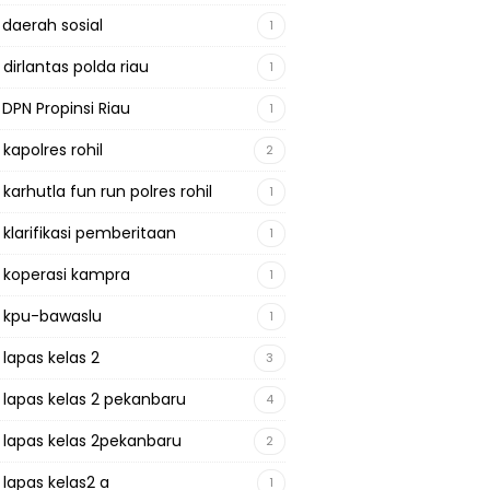
 daerah sosial
1
 dirlantas polda riau
1
 DPN Propinsi Riau
1
 kapolres rohil
2
 karhutla fun run polres rohil
1
 klarifikasi pemberitaan
1
a koperasi kampra
1
a kpu-bawaslu
1
 lapas kelas 2
3
a lapas kelas 2 pekanbaru
4
a lapas kelas 2pekanbaru
2
 lapas kelas2 a
1