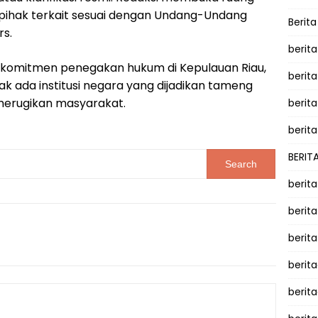
a pihak terkait sesuai dengan Undang-Undang
Berit
rs.
berit
agi komitmen penegakan hukum di Kepulauan Riau,
berit
dak ada institusi negara yang dijadikan tameng
 merugikan masyarakat.
berita
berita
BERIT
berit
berit
berit
berit
berit