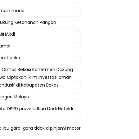
emain muda
1
Dukung Ketahanan Pangan
1
MIHARdi
1
damai
1
berat beko
1
si Ormas Bekasi Komitmen Dukung
wo Ciptakan Iklim Investasi aman
ondusif di Kabupaten Bekasi
1
negeri Melayu
1
ta DPRD provinsi Riau Dodi Nefeldi
1
a ibu gara-gara tidak d pinjami motor
1