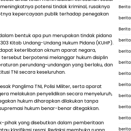
 meningkatnya potensi tindak kriminal, rusaknya
Berita
otnya kepercayaan publik terhadap penegakan
berita
Berita
n dalam bentuk apa pun merupakan tindak pidana
berita
 303 Kitab Undang-Undang Hukum Pidana (KUHP).
rdapat keterlibatan oknum aparat negara,
berita
 tersebut berpotensi melanggar hukum disiplin
berita
ta peraturan perundang-undangan yang berlaku, dan
tusi TNI secara keseluruhan.
berit
berit
ak Panglima TNI, Polisi Militer, serta aparat
gera melakukan penyelidikan secara menyeluruh,
berita
negakan hukum diharapkan dilakukan tanpa
berit
supremasi hukum benar-benar ditegakkan.
berit
ihak-pihak yang disebutkan dalam pemberitaan
berita
au klarifikasi resmi. Redaksi membuka ruang