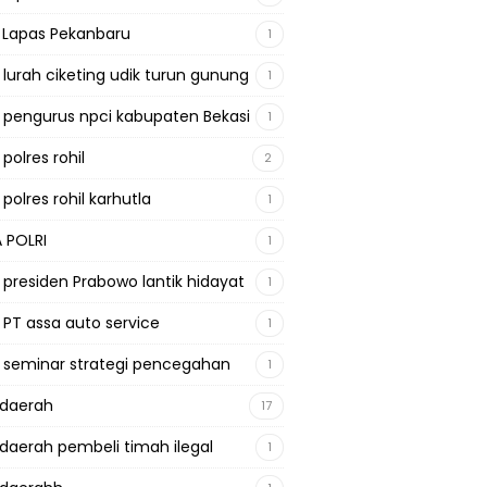
a Lapas Pekanbaru
1
a lurah ciketing udik turun gunung
1
a pengurus npci kabupaten Bekasi
1
 polres rohil
2
 polres rohil karhutla
1
A POLRI
1
a presiden Prabowo lantik hidayat
1
a PT assa auto service
1
a seminar strategi pencegahan
1
adaerah
17
adaerah pembeli timah ilegal
1