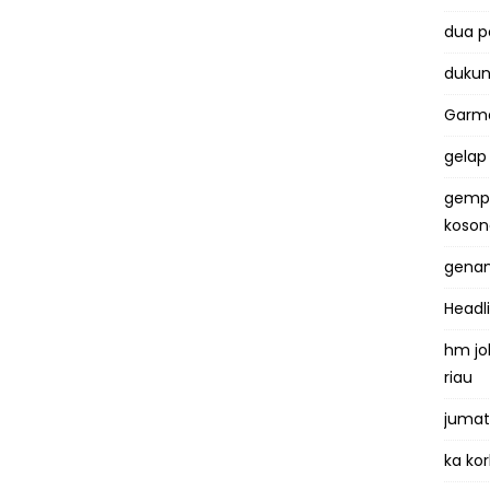
dua 
dukun
Garma
gelap
gemp
koso
genan
Headl
hm jo
riau
jumat
ka kor