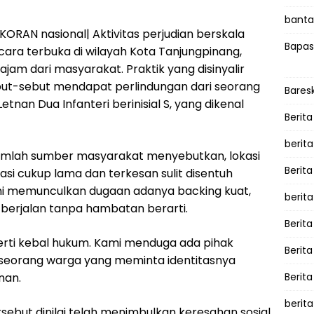
bantah
ORAN nasional| Aktivitas perjudian berskala
Bapas
cara terbuka di wilayah Kota Tanjungpinang,
ajam dari masyarakat. Praktik yang disinyalir
ut-sebut mendapat perlindungan dari seorang
Bares
nan Dua Infanteri berinisial S, yang dikenal
Berita
berit
ejumlah sumber masyarakat menyebutkan, lokasi
Berit
asi cukup lama dan terkesan sulit disentuh
ini memunculkan dugaan adanya backing kuat,
berit
ap berjalan tanpa hambatan berarti.
Berita
erti kebal hukum. Kami menduga ada pihak
Berit
 seorang warga yang meminta identitasnya
nan.
Berita
berita
sebut dinilai telah menimbulkan keresahan sosial