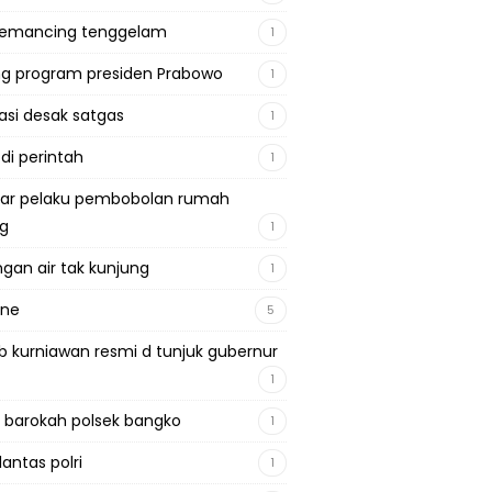
pemancing tenggelam
1
g program presiden Prabowo
1
si desak satgas
1
 di perintah
1
ar pelaku pembobolan rumah
ng
1
gan air tak kunjung
1
ine
5
b kurniawan resmi d tunjuk gubernur
1
 barokah polsek bangko
1
lantas polri
1