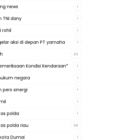
ing news
1
n TNI dany
1
 rohil
1
gelar aksi di depan PT yamaha
1
ah
20
emeriksaan Kondisi Kendaraan*
1
 hukum negara
1
 pers sinergi
1
mil
1
tas polda
1
tas polda riau
36
kota Dumai
1