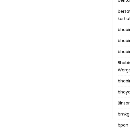
berit
bersa
karhu
bhab
bhabi
bhabi
Bhab
Warga
bhabi
bhaya
Binsar
bmkg
bpan 