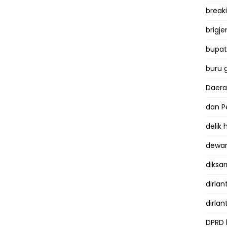
break
brigje
bupati
buru 
Daer
dan P
delik
dewan
diksar
dirlan
dirlan
DPRD 