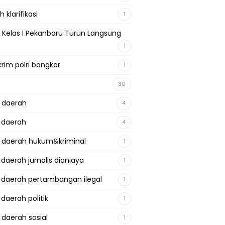
 klarifikasi
1
 Kelas I Pekanbaru Turun Langsung
1
krim polri bongkar
1
30
a daerah
4
a daerah
4
a daerah hukum&kriminal
1
 daerah jurnalis dianiaya
1
a daerah pertambangan ilegal
1
 daerah politik
1
 daerah sosial
1