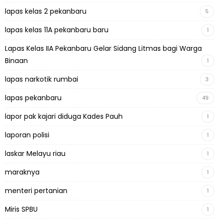
lapas kelas 2 pekanbaru
5
lapas kelas 11A pekanbaru baru
1
Lapas Kelas IIA Pekanbaru Gelar Sidang Litmas bagi Warga
Binaan
1
lapas narkotik rumbai
3
lapas pekanbaru
49
lapor pak kajari diduga Kades Pauh
1
laporan polisi
1
laskar Melayu riau
1
maraknya
1
menteri pertanian
1
Miris SPBU
1