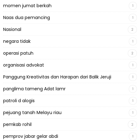
momen jumat berkah
1
Naas dua pemancing
1
Nasional
2
negara tidak
1
operasi patuh
2
organisasi advokat
1
Panggung Kreativitas dan Harapan dari Balik Jeruji
1
panglima tameng Adat lamr
1
patroli d alogis
1
pejuang tanah Melayu riau
1
pemkab rohil
2
pemprov jabar gelar abdi
1