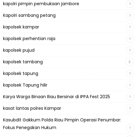
kapolri pimpin pembukaan jambore
1
Kapolri sambang petang
1
kapolsek kampar
1
kapolsek perhentian raja
1
kapolsek pujud
1
kapolsek tambang
2
kapolsek tapung
1
kapolsek Tapung hilir
1
Karya Warga Binaan Riau Bersinar di IPPA Fest 2025
1
kasat lantas polres Kampar
1
Kasubdit Gakkum Polda Riau Pimpin Operasi Penumbar:
Fokus Penegakan Hukum
1