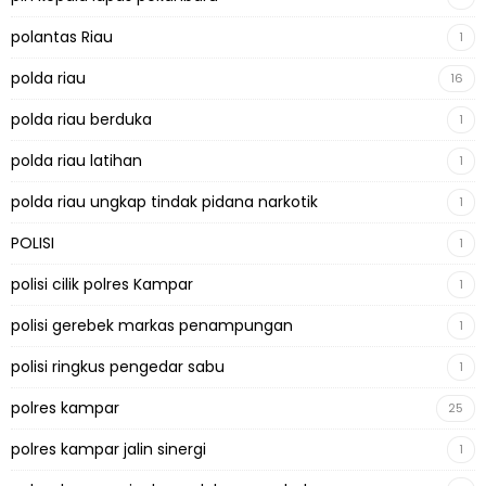
polantas Riau
1
polda riau
16
polda riau berduka
1
polda riau latihan
1
polda riau ungkap tindak pidana narkotik
1
POLISI
1
polisi cilik polres Kampar
1
polisi gerebek markas penampungan
1
polisi ringkus pengedar sabu
1
polres kampar
25
polres kampar jalin sinergi
1