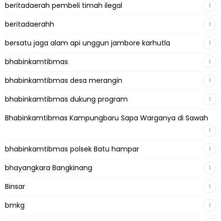
beritadaerah pembeli timah ilegal
1
beritadaerahh
1
bersatu jaga alam api unggun jambore karhutla
1
bhabinkamtibmas
1
bhabinkamtibmas desa merangin
1
bhabinkamtibmas dukung program
1
Bhabinkamtibmas Kampungbaru Sapa Warganya di Sawah
1
bhabinkamtibmas polsek Batu hampar
1
bhayangkara Bangkinang
1
Binsar
1
bmkg
1