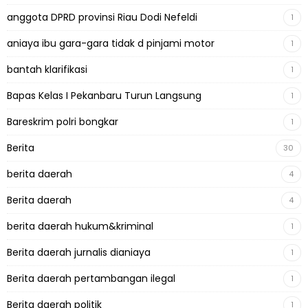
anggota DPRD provinsi Riau Dodi Nefeldi
1
aniaya ibu gara-gara tidak d pinjami motor
1
bantah klarifikasi
1
Bapas Kelas I Pekanbaru Turun Langsung
1
Bareskrim polri bongkar
1
Berita
30
berita daerah
4
Berita daerah
4
berita daerah hukum&kriminal
1
Berita daerah jurnalis dianiaya
1
Berita daerah pertambangan ilegal
1
Berita daerah politik
1