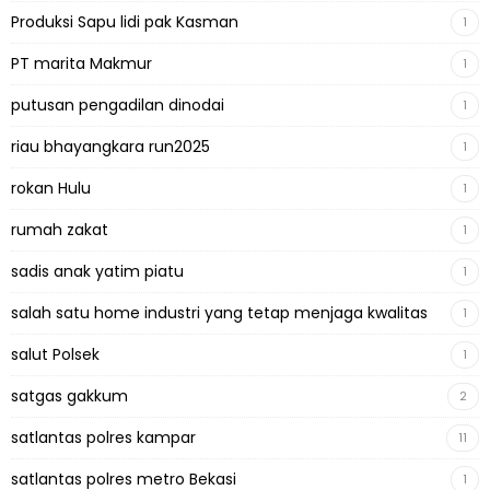
Produksi Sapu lidi pak Kasman
1
PT marita Makmur
1
putusan pengadilan dinodai
1
riau bhayangkara run2025
1
rokan Hulu
1
rumah zakat
1
sadis anak yatim piatu
1
salah satu home industri yang tetap menjaga kwalitas
1
salut Polsek
1
satgas gakkum
2
satlantas polres kampar
11
satlantas polres metro Bekasi
1