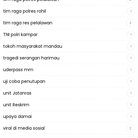
tim raga polres rohil
1
tim raga res pelalawan
2
TNI polri kampar
1
tokoh masyarakat mandau
1
tragedi serangan harimau
1
uderpass mm
1
uji coba penutupan
1
unit Jatanras
1
unit Reskrim
1
upaya damai
1
viral di media sosial
2