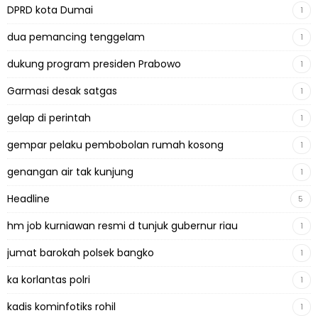
DPRD kota Dumai
1
dua pemancing tenggelam
1
dukung program presiden Prabowo
1
Garmasi desak satgas
1
gelap di perintah
1
gempar pelaku pembobolan rumah kosong
1
genangan air tak kunjung
1
Headline
5
hm job kurniawan resmi d tunjuk gubernur riau
1
jumat barokah polsek bangko
1
ka korlantas polri
1
kadis kominfotiks rohil
1