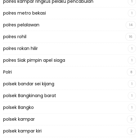
polres kampar ringkus pelaku pencabulan
1
polres metro bekasi
1
polres pelalawan
14
polres rohil
16
polres rokan hilir
1
polres Siak pimpin apel siaga
1
Polri
8
polsek bandar sei kijang
1
polsek Bangkinang barat
1
polsek Bangko
1
polsek kampar
3
polsek kampar kiri
2