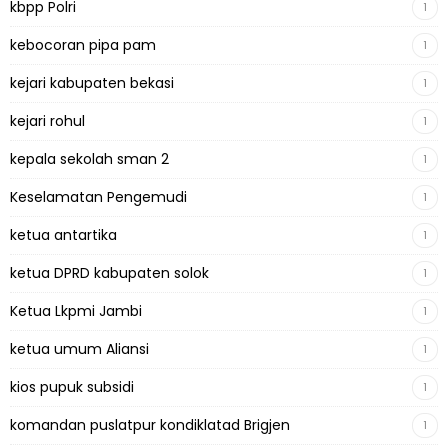
kbpp Polri
1
kebocoran pipa pam
1
kejari kabupaten bekasi
1
kejari rohul
1
kepala sekolah sman 2
1
Keselamatan Pengemudi
1
ketua antartika
1
ketua DPRD kabupaten solok
1
Ketua Lkpmi Jambi
1
ketua umum Aliansi
1
kios pupuk subsidi
1
komandan puslatpur kondiklatad Brigjen
1