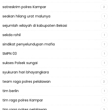
satreskrim polres Kampar
2
seakan hilang urat malunya
1
sejumlah wilayah di kabupaten Bekasi
1
sekda rohil
1
sindikat penyelundupan mafia
1
SMPN 03
1
sukses Polsek sungai
1
syukuran hari bhayangkara
1
team raga polres pelalawan
2
tim berlin
1
tim raga polres Kampar
1
tim raga polres pelalawan
2