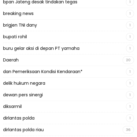
bpan Jateng desak tindakan tegas
1
breaking news
1
brigjen TNI dany
1
bupati rohil
1
buru gelar aksi di depan PT yamaha
1
Daerah
20
dan Pemeriksaan Kondisi Kendaraan*
1
delik hukum negara
1
dewan pers sinergi
1
diksarmil
1
dirlantas polda
1
dirlantas polda riau
36