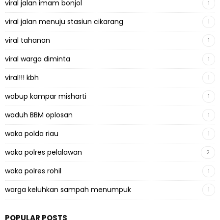
viral jalan imam bonjol
1
viral jalan menuju stasiun cikarang
1
viral tahanan
1
viral warga diminta
1
viral!!! kbh
1
wabup kampar misharti
1
waduh BBM oplosan
1
waka polda riau
1
waka polres pelalawan
2
waka polres rohil
1
warga keluhkan sampah menumpuk
1
POPULAR POSTS