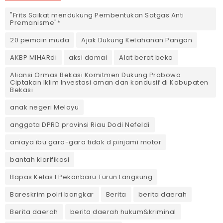
"Frits Saikat mendukung Pembentukan Satgas Anti
Premanisme"*
20 pemain muda
Ajak Dukung Ketahanan Pangan
AKBP MIHARdi
aksi damai
Alat berat beko
Aliansi Ormas Bekasi Komitmen Dukung Prabowo
Ciptakan Iklim Investasi aman dan kondusif di Kabupaten
Bekasi
anak negeri Melayu
anggota DPRD provinsi Riau Dodi Nefeldi
aniaya ibu gara-gara tidak d pinjami motor
bantah klarifikasi
Bapas Kelas I Pekanbaru Turun Langsung
Bareskrim polri bongkar
Berita
berita daerah
Berita daerah
berita daerah hukum&kriminal