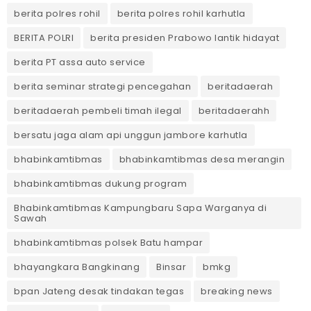
berita polres rohil
berita polres rohil karhutla
BERITA POLRI
berita presiden Prabowo lantik hidayat
berita PT assa auto service
berita seminar strategi pencegahan
beritadaerah
beritadaerah pembeli timah ilegal
beritadaerahh
bersatu jaga alam api unggun jambore karhutla
bhabinkamtibmas
bhabinkamtibmas desa merangin
bhabinkamtibmas dukung program
Bhabinkamtibmas Kampungbaru Sapa Warganya di
Sawah
bhabinkamtibmas polsek Batu hampar
bhayangkara Bangkinang
Binsar
bmkg
bpan Jateng desak tindakan tegas
breaking news