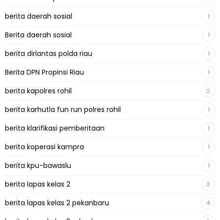
berita daerah sosial
1
Berita daerah sosial
1
berita dirlantas polda riau
1
Berita DPN Propinsi Riau
1
berita kapolres rohil
2
berita karhutla fun run polres rohil
1
berita klarifikasi pemberitaan
1
berita koperasi kampra
1
berita kpu-bawaslu
1
berita lapas kelas 2
3
berita lapas kelas 2 pekanbaru
4