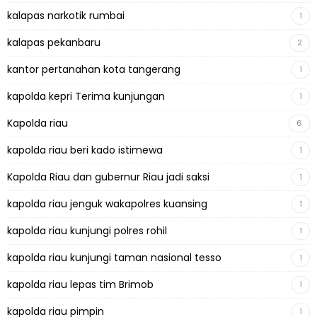
kalapas narkotik rumbai
1
kalapas pekanbaru
2
kantor pertanahan kota tangerang
1
kapolda kepri Terima kunjungan
1
Kapolda riau
6
kapolda riau beri kado istimewa
1
Kapolda Riau dan gubernur Riau jadi saksi
1
kapolda riau jenguk wakapolres kuansing
1
kapolda riau kunjungi polres rohil
1
kapolda riau kunjungi taman nasional tesso
1
kapolda riau lepas tim Brimob
1
kapolda riau pimpin
1