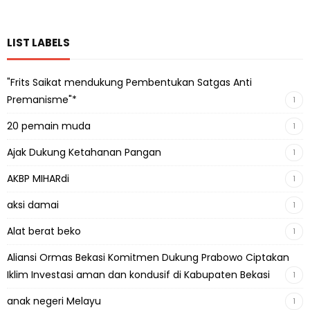
LIST LABELS
"Frits Saikat mendukung Pembentukan Satgas Anti
Premanisme"*
1
20 pemain muda
1
Ajak Dukung Ketahanan Pangan
1
AKBP MIHARdi
1
aksi damai
1
Alat berat beko
1
Aliansi Ormas Bekasi Komitmen Dukung Prabowo Ciptakan
Iklim Investasi aman dan kondusif di Kabupaten Bekasi
1
anak negeri Melayu
1