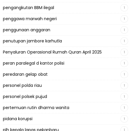
pengangkutan BBM ilegal
1
penggawa marwah negeri
1
penggunaan anggaran
1
penutupan jambore karhutla
1
Penyaluran Operasional Rumah Quran April 2025
1
peran paralegal d kantor polisi
1
peredaran gelap obat
1
personel polda riau
1
personel polsek pujud
1
pertemuan rutin dharma wanita
1
pidana korupsi
1
plh kepala lapas pekanbaru
1