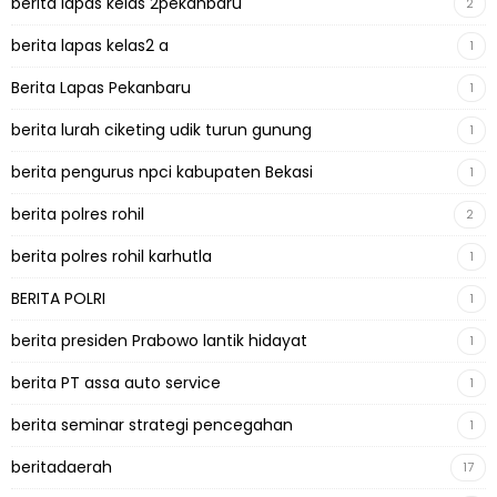
berita lapas kelas 2pekanbaru
2
berita lapas kelas2 a
1
Berita Lapas Pekanbaru
1
berita lurah ciketing udik turun gunung
1
berita pengurus npci kabupaten Bekasi
1
berita polres rohil
2
berita polres rohil karhutla
1
BERITA POLRI
1
berita presiden Prabowo lantik hidayat
1
berita PT assa auto service
1
berita seminar strategi pencegahan
1
beritadaerah
17