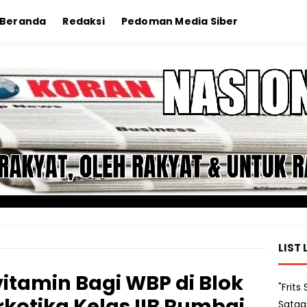
Beranda
Redaksi
Pedoman Media Siber
LIST 
itamin Bagi WBP di Blok
"Frit
kotika Kelas IIB Rumbai
Satga