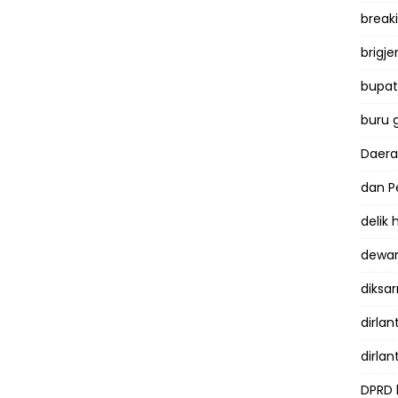
break
brigje
bupati
buru 
Daer
dan P
delik
dewan
diksar
dirlan
dirlan
DPRD 