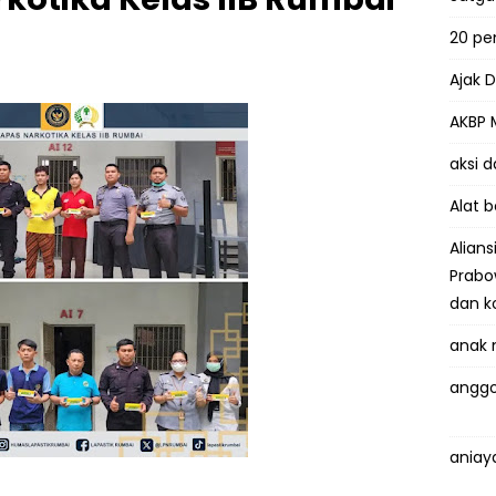
20 p
Ajak 
AKBP 
aksi 
Alat 
Alian
Prabo
dan k
anak 
anggo
aniay