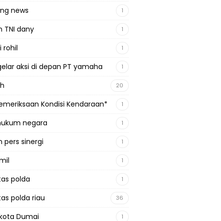
ing news
1
n TNI dany
1
 rohil
1
gelar aksi di depan PT yamaha
1
ah
20
emeriksaan Kondisi Kendaraan*
1
 hukum negara
1
 pers sinergi
1
mil
1
tas polda
1
tas polda riau
36
kota Dumai
1