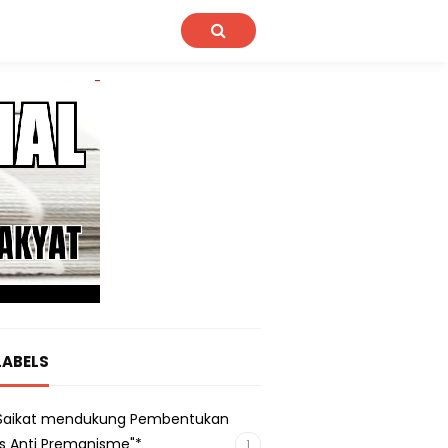
LABELS
s Saikat mendukung Pembentukan
s Anti Premanisme"*
1