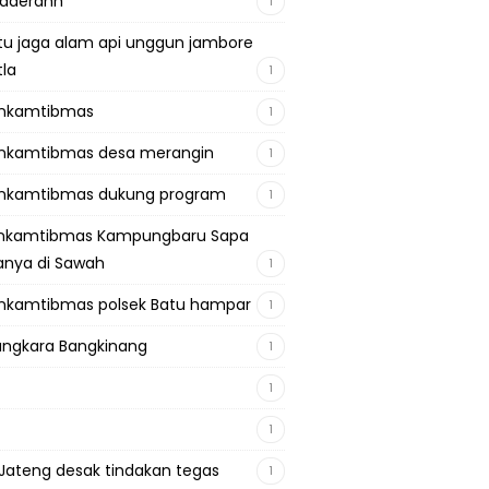
adaerahh
1
tu jaga alam api unggun jambore
tla
1
inkamtibmas
1
nkamtibmas desa merangin
1
nkamtibmas dukung program
1
inkamtibmas Kampungbaru Sapa
nya di Sawah
1
nkamtibmas polsek Batu hampar
1
ngkara Bangkinang
1
1
1
Jateng desak tindakan tegas
1