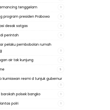
pemancing tenggelam
1
g program presiden Prabowo
1
si desak satgas
1
 di perintah
1
ar pelaku pembobolan rumah
ng
1
gan air tak kunjung
1
ine
5
b kurniawan resmi d tunjuk gubernur
1
 barokah polsek bangko
1
lantas polri
1