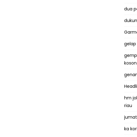
dua 
dukun
Garma
gelap
gemp
koso
genan
Headl
hm jo
riau
jumat
ka kor