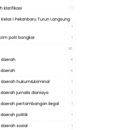
 klarifikasi
1
 Kelas I Pekanbaru Turun Langsung
1
krim polri bongkar
1
30
a daerah
4
a daerah
4
a daerah hukum&kriminal
1
 daerah jurnalis dianiaya
1
a daerah pertambangan ilegal
1
 daerah politik
1
 daerah sosial
1