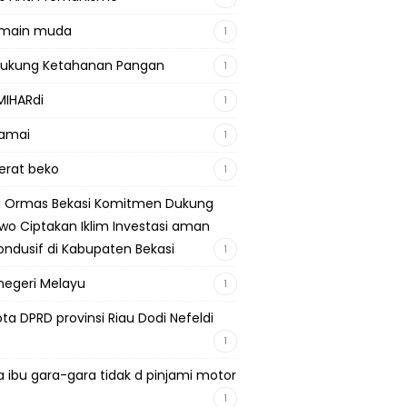
emain muda
1
Dukung Ketahanan Pangan
1
MIHARdi
1
damai
1
berat beko
1
si Ormas Bekasi Komitmen Dukung
wo Ciptakan Iklim Investasi aman
ondusif di Kabupaten Bekasi
1
negeri Melayu
1
ta DPRD provinsi Riau Dodi Nefeldi
1
a ibu gara-gara tidak d pinjami motor
1