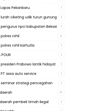
a Lapas Pekanbaru
1
a lurah ciketing udik turun gunung
1
a pengurus npci kabupaten Bekasi
1
 polres rohil
2
 polres rohil karhutla
1
A POLRI
1
a presiden Prabowo lantik hidayat
1
a PT assa auto service
1
a seminar strategi pencegahan
1
adaerah
17
adaerah pembeli timah ilegal
1