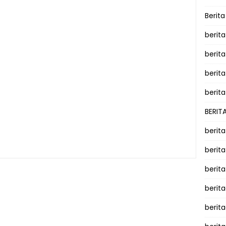
Berit
berit
berit
berita
berita
BERIT
berit
berit
berit
berit
berit