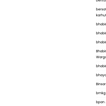
berit
bersa
karhu
bhab
bhabi
bhabi
Bhab
Warga
bhabi
bhaya
Binsar
bmkg
bpan 