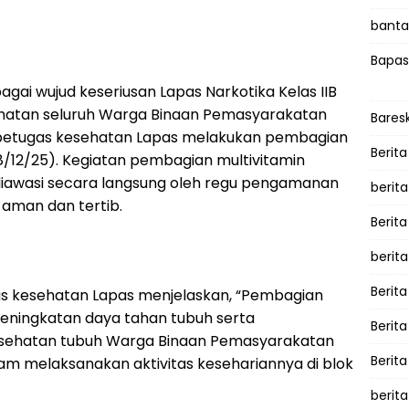
bantah
Bapas
gai wujud keseriusan Lapas Narkotika Kelas IIB
atan seluruh Warga Binaan Pemasyarakatan
Bares
 petugas kesehatan Lapas melakukan pembagian
Berita
8/12/25). Kegiatan pembagian multivitamin
 diawasi secara langsung oleh regu pengamanan
berit
aman dan tertib.
Berit
berit
Berita
as kesehatan Lapas menjelaskan, “Pembagian
eningkatan daya tahan tubuh serta
Berit
sehatan tubuh Warga Binaan Pemasyarakatan
Berita
am melaksanakan aktivitas kesehariannya di blok
berita