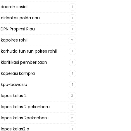
 daerah sosial
1
 dirlantas polda riau
1
 DPN Propinsi Riau
1
 kapolres rohil
2
 karhutla fun run polres rohil
1
 klarifikasi pemberitaan
1
a koperasi kampra
1
a kpu-bawaslu
1
 lapas kelas 2
3
a lapas kelas 2 pekanbaru
4
a lapas kelas 2pekanbaru
2
 lapas kelas2 a
1