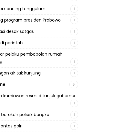
pemancing tenggelam
1
g program presiden Prabowo
1
si desak satgas
1
 di perintah
1
ar pelaku pembobolan rumah
ng
1
gan air tak kunjung
1
ine
5
b kurniawan resmi d tunjuk gubernur
1
 barokah polsek bangko
1
lantas polri
1