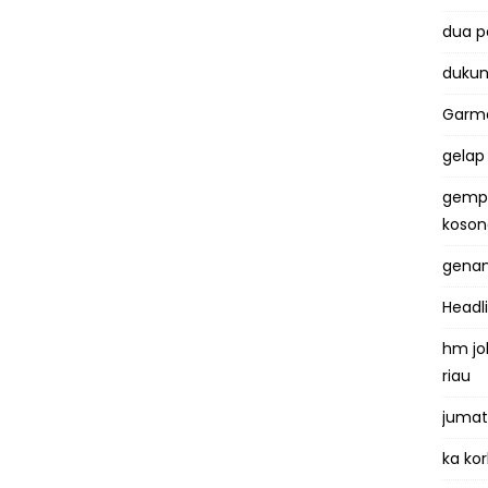
dua 
dukun
Garma
gelap
gemp
koso
genan
Headl
hm jo
riau
jumat
ka kor