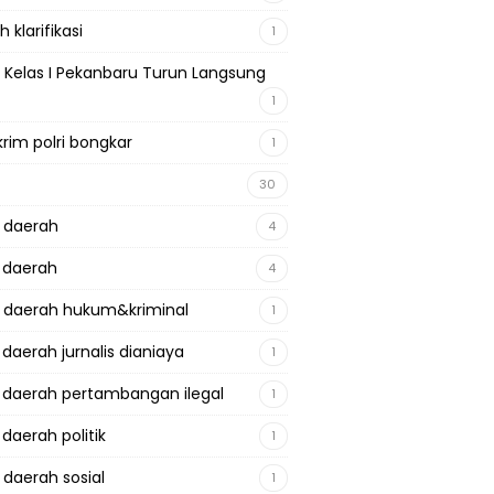
 klarifikasi
1
 Kelas I Pekanbaru Turun Langsung
1
krim polri bongkar
1
30
a daerah
4
a daerah
4
a daerah hukum&kriminal
1
 daerah jurnalis dianiaya
1
a daerah pertambangan ilegal
1
 daerah politik
1
 daerah sosial
1