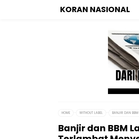
KORAN NASIONAL
HOME
WITHOUT LABEL
BANJIR DAN BBM
Banjir dan BBM L
Terlambat Meny