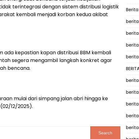
k terintegrasi dengan sistem distribusi logistik
Berit
yarakat kembali menjadi korban kedua akibat
berit
berit
berita
lum ada kepastian kapan distribusi BBM kembali
berita
ntah segera mengambil langkah konkret agar
ngah bencana.
BERIT
berit
berit
raan mulai dari simpang jalan abri hingga ke
berit
(02/12/2025).
berit
berit