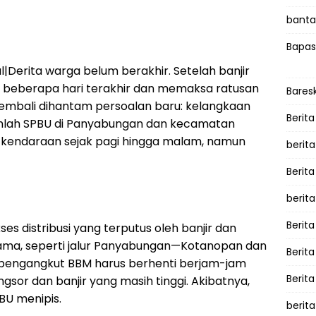
bantah
Bapas
l|Derita warga belum berakhir. Setelah banjir
 beberapa hari terakhir dan memaksa ratusan
Bares
kembali dihantam persoalan baru: kelangkaan
Berita
umlah SPBU di Panyabungan dan kecamatan
g kendaraan sejak pagi hingga malam, namun
berit
Berit
berit
Berita
es distribusi yang terputus oleh banjir dan
 utama, seperti jalur Panyabungan—Kotanopan dan
Berit
engangkut BBM harus berhenti berjam-jam
Berita
ngsor dan banjir yang masih tinggi. Akibatnya,
BU menipis.
berita