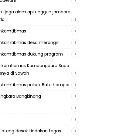
adaerahh
1
tu jaga alam api unggun jambore
tla
1
inkamtibmas
1
nkamtibmas desa merangin
1
nkamtibmas dukung program
1
inkamtibmas Kampungbaru Sapa
nya di Sawah
1
nkamtibmas polsek Batu hampar
1
ngkara Bangkinang
1
1
1
Jateng desak tindakan tegas
1