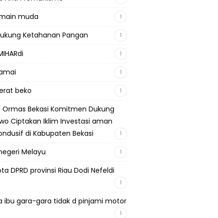
emain muda
1
Dukung Ketahanan Pangan
1
MIHARdi
1
damai
1
berat beko
1
si Ormas Bekasi Komitmen Dukung
wo Ciptakan Iklim Investasi aman
ondusif di Kabupaten Bekasi
1
negeri Melayu
1
ta DPRD provinsi Riau Dodi Nefeldi
1
a ibu gara-gara tidak d pinjami motor
1