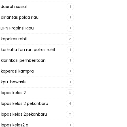
 daerah sosial
1
 dirlantas polda riau
1
 DPN Propinsi Riau
1
 kapolres rohil
2
 karhutla fun run polres rohil
1
 klarifikasi pemberitaan
1
a koperasi kampra
1
a kpu-bawaslu
1
 lapas kelas 2
3
a lapas kelas 2 pekanbaru
4
a lapas kelas 2pekanbaru
2
 lapas kelas2 a
1