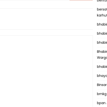
berit
bersa
karhu
bhab
bhabi
bhabi
Bhab
Warga
bhabi
bhaya
Binsar
bmkg
bpan 