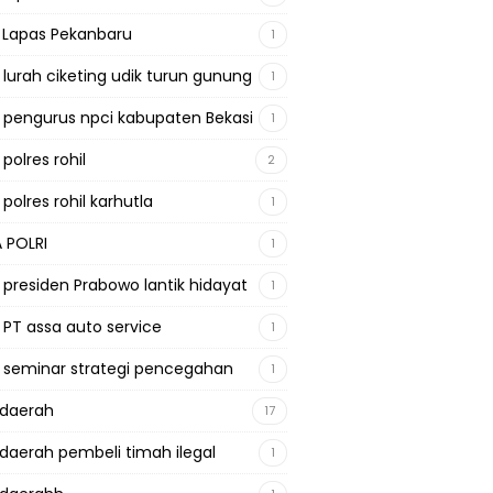
a Lapas Pekanbaru
1
a lurah ciketing udik turun gunung
1
a pengurus npci kabupaten Bekasi
1
 polres rohil
2
 polres rohil karhutla
1
A POLRI
1
a presiden Prabowo lantik hidayat
1
a PT assa auto service
1
a seminar strategi pencegahan
1
adaerah
17
adaerah pembeli timah ilegal
1