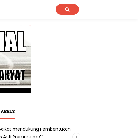
LABELS
s Saikat mendukung Pembentukan
s Anti Premanisme"*
1