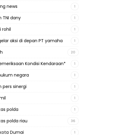
ing news
1
n TNI dany
1
 rohil
1
gelar aksi di depan PT yamaha
1
ah
20
emeriksaan Kondisi Kendaraan*
1
 hukum negara
1
 pers sinergi
1
mil
1
tas polda
1
tas polda riau
36
kota Dumai
1