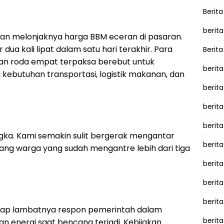
Berita
berita
an melonjaknya harga BBM eceran di pasaran.
dua kali lipat dalam satu hari terakhir. Para
Berita
an roda empat terpaksa berebut untuk
berita
ebutuhan transportasi, logistik makanan, dan
berita
berita
berit
langka. Kami semakin sulit bergerak mengantar
berit
rang warga yang sudah mengantre lebih dari tiga
berita
berit
berit
hadap lambatnya respon pemerintah dalam
berita
 energi saat bencana terjadi. Kebijakan