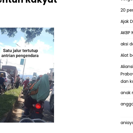
20 p
Ajak 
AKBP 
aksi 
Alat 
Alian
Prabo
dan k
anak 
anggo
aniay