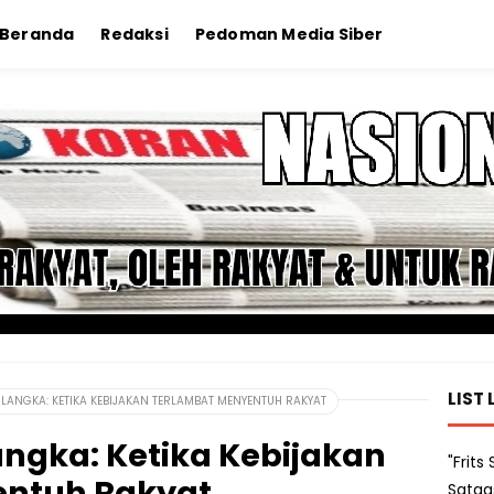
Beranda
Redaksi
Pedoman Media Siber
LIST 
 LANGKA: KETIKA KEBIJAKAN TERLAMBAT MENYENTUH RAKYAT
angka: Ketika Kebijakan
"Frit
entuh Rakyat
Satga