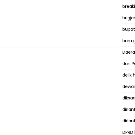
break
brigje
bupati
buru 
Daer
dan P
delik
dewan
diksar
dirlan
dirlan
DPRD 