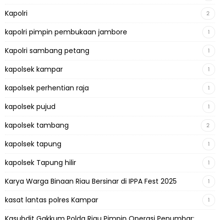
Kapolri
2
kapolri pimpin pembukaan jambore
1
Kapolri sambang petang
1
kapolsek kampar
1
kapolsek perhentian raja
1
kapolsek pujud
1
kapolsek tambang
2
kapolsek tapung
1
kapolsek Tapung hilir
1
Karya Warga Binaan Riau Bersinar di IPPA Fest 2025
1
kasat lantas polres Kampar
1
Kasubdit Gakkum Polda Riau Pimpin Operasi Penumbar: