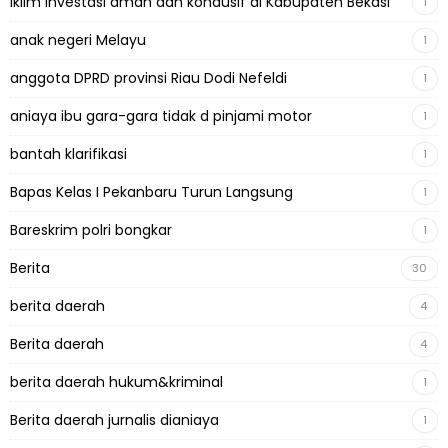
Iklim Investasi aman dan kondusif di Kabupaten Bekasi
1
anak negeri Melayu
1
anggota DPRD provinsi Riau Dodi Nefeldi
1
aniaya ibu gara-gara tidak d pinjami motor
1
bantah klarifikasi
1
Bapas Kelas I Pekanbaru Turun Langsung
1
Bareskrim polri bongkar
1
Berita
30
berita daerah
4
Berita daerah
4
berita daerah hukum&kriminal
1
Berita daerah jurnalis dianiaya
1