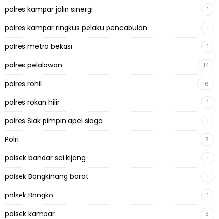
polres kampar jalin sinergi
1
polres kampar ringkus pelaku pencabulan
1
polres metro bekasi
1
polres pelalawan
14
polres rohil
16
polres rokan hilir
1
polres Siak pimpin apel siaga
1
Polri
8
polsek bandar sei kijang
1
polsek Bangkinang barat
1
polsek Bangko
1
polsek kampar
3