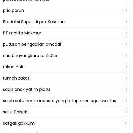
pria paruh
1
Produksi Sapu lidi pak Kasman
1
PT marita Makmur
1
putusan pengadilan dinodai
1
riau bhayangkara run2025
1
rokan Hulu
1
rumah zakat
1
sadis anak yatim piatu
1
salah satu home industri yang tetap menjaga kwalitas
1
salut Polsek
1
satgas gakkum
2