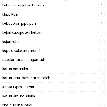
Fokus Penegakan Hukum
1
kbpp Polri
1
kebocoran pipa pam
1
kejari kabupaten bekasi
1
kejari rohul
1
kepala sekolah sman 2
1
Keselamatan Pengemudi
1
ketua antartika
1
ketua DPRD kabupaten solok
1
Ketua Lkpmi Jambi
1
ketua umum Aliansi
1
kios pupuk subsidi
1