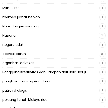
Miris SPBU
1
momen jumat berkah
1
Naas dua pemancing
1
Nasional
2
negara tidak
1
operasi patuh
2
organisasi advokat
1
Panggung Kreativitas dan Harapan dari Balik Jeruji
1
panglima tameng Adat lamr
1
patroli d alogis
1
pejuang tanah Melayu riau
1