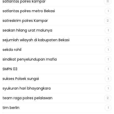
satlantas polres kampar
11
satlantas polres metro Bekasi
1
satreskrim polres Kampar
2
seakan hilang urat malunya
1
sejumlah wilayah di kabupaten Bekasi
1
sekda rohil
1
sindikat penyelundupan mafia
1
SMPN 03
1
sukses Polsek sungai
1
syukuran hari bhayangkara
1
team raga polres pelalawan
2
tim berlin
1