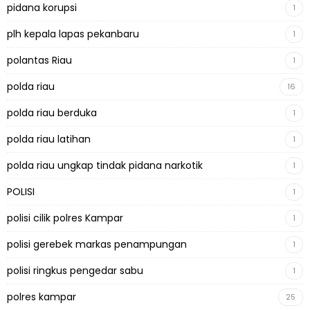
pidana korupsi
1
plh kepala lapas pekanbaru
1
polantas Riau
1
polda riau
16
polda riau berduka
1
polda riau latihan
1
polda riau ungkap tindak pidana narkotik
1
POLISI
1
polisi cilik polres Kampar
1
polisi gerebek markas penampungan
1
polisi ringkus pengedar sabu
1
polres kampar
25