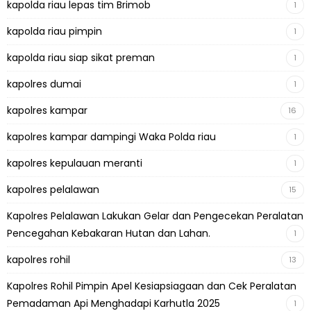
kapolda riau lepas tim Brimob
1
kapolda riau pimpin
1
kapolda riau siap sikat preman
1
kapolres dumai
1
kapolres kampar
16
kapolres kampar dampingi Waka Polda riau
1
kapolres kepulauan meranti
1
kapolres pelalawan
15
Kapolres Pelalawan Lakukan Gelar dan Pengecekan Peralatan
Pencegahan Kebakaran Hutan dan Lahan.
1
kapolres rohil
13
Kapolres Rohil Pimpin Apel Kesiapsiagaan dan Cek Peralatan
Pemadaman Api Menghadapi Karhutla 2025
1