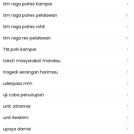
tim raga polres Kampar
1
tim raga polres pelalawan
2
tim raga polres rohil
1
tim raga res pelalawan
2
TNI polri kampar
1
tokoh masyarakat mandau
1
tragedi serangan harimau
1
uderpass mm
1
uji coba penutupan
1
unit Jatanras
1
unit Reskrim
1
upaya damai
1