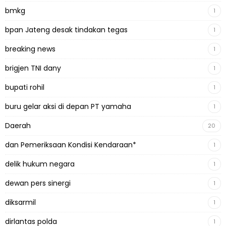
bmkg
1
bpan Jateng desak tindakan tegas
1
breaking news
1
brigjen TNI dany
1
bupati rohil
1
buru gelar aksi di depan PT yamaha
1
Daerah
20
dan Pemeriksaan Kondisi Kendaraan*
1
delik hukum negara
1
dewan pers sinergi
1
diksarmil
1
dirlantas polda
1