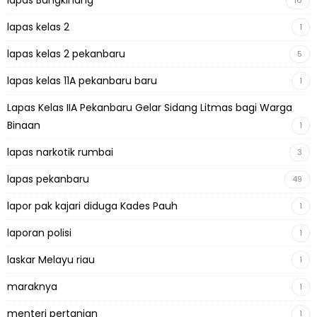
lapas Bangkinang
16
lapas kelas 2
1
lapas kelas 2 pekanbaru
5
lapas kelas 11A pekanbaru baru
1
Lapas Kelas IIA Pekanbaru Gelar Sidang Litmas bagi Warga
Binaan
1
lapas narkotik rumbai
3
lapas pekanbaru
49
lapor pak kajari diduga Kades Pauh
1
laporan polisi
1
laskar Melayu riau
1
maraknya
1
menteri pertanian
1