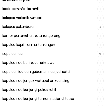
kadis kominfotiks rohil
1
kalapas narkotik rumbai
1
kalapas pekanbaru
2
kantor pertanahan kota tangerang
1
kapolda kepri Terima kunjungan
1
Kapolda riau
6
kapolda riau beri kado istimewa
1
Kapolda Riau dan gubernur Riau jadi saksi
1
kapolda riau jenguk wakapolres kuansing
1
kapolda riau kunjungi polres rohil
1
kapolda riau kunjungi taman nasional tesso
1