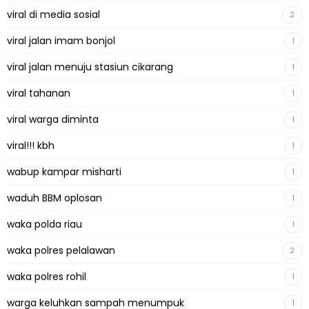
viral di media sosial
2
viral jalan imam bonjol
1
viral jalan menuju stasiun cikarang
1
viral tahanan
1
viral warga diminta
1
viral!!! kbh
1
wabup kampar misharti
1
waduh BBM oplosan
1
waka polda riau
1
waka polres pelalawan
2
waka polres rohil
1
warga keluhkan sampah menumpuk
1