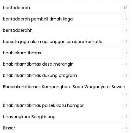
beritadaerah
17
beritadaerah pembeli timah ilegal
1
beritadaerahh
1
bersatu jaga alam api unggun jambore karhutla
1
bhabinkamtibmas
1
bhabinkamtibmas desa merangin
1
bhabinkamtibmas dukung program
1
Bhabinkamtibmas Kampungbaru Sapa Warganya di Sawah
1
bhabinkamtibmas polsek Batu hampar
1
bhayangkara Bangkinang
1
Binsar
1