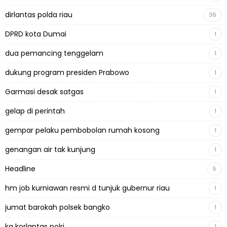
dirlantas polda riau
36
DPRD kota Dumai
1
dua pemancing tenggelam
1
dukung program presiden Prabowo
1
Garmasi desak satgas
1
gelap di perintah
1
gempar pelaku pembobolan rumah kosong
1
genangan air tak kunjung
1
Headline
5
hm job kurniawan resmi d tunjuk gubernur riau
1
jumat barokah polsek bangko
1
ka korlantas polri
1