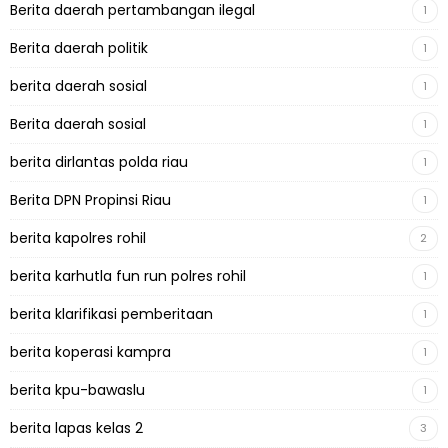
Berita daerah pertambangan ilegal
1
Berita daerah politik
1
berita daerah sosial
1
Berita daerah sosial
1
berita dirlantas polda riau
1
Berita DPN Propinsi Riau
1
berita kapolres rohil
2
berita karhutla fun run polres rohil
1
berita klarifikasi pemberitaan
1
berita koperasi kampra
1
berita kpu-bawaslu
1
berita lapas kelas 2
3