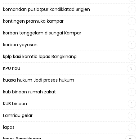
komandan puslatpur kondiklatad Brigjen
1
kontingen pramuka kampar
1
korban tenggelam d sungai Kampar
1
korban yayasan
1
kplp kasi kamtib lapas Bangkinang
1
KPU riau
3
kuasa hukum Jodi proses hukum
1
kub binaan rumah zakat
1
KUB binaan
1
Lamriau gelar
1
lapas
1