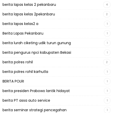
berita lapas kelas 2 pekanbaru
4
berita lapas kelas 2pekanbaru
2
berita lapas kelas2 a
1
Berita Lapas Pekanbaru
1
berita lurah ciketing udik turun gunung
1
berita pengurus npci kabupaten Bekasi
1
berita polres rohil
2
berita polres rohil karhutla
1
BERITA POLRI
1
berita presiden Prabowo lantik hidayat
1
berita PT assa auto service
1
berita seminar strategi pencegahan
1