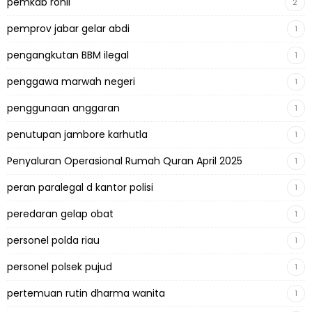
pemkab rohil
2
pemprov jabar gelar abdi
1
pengangkutan BBM ilegal
1
penggawa marwah negeri
1
penggunaan anggaran
1
penutupan jambore karhutla
1
Penyaluran Operasional Rumah Quran April 2025
1
peran paralegal d kantor polisi
1
peredaran gelap obat
1
personel polda riau
1
personel polsek pujud
1
pertemuan rutin dharma wanita
1