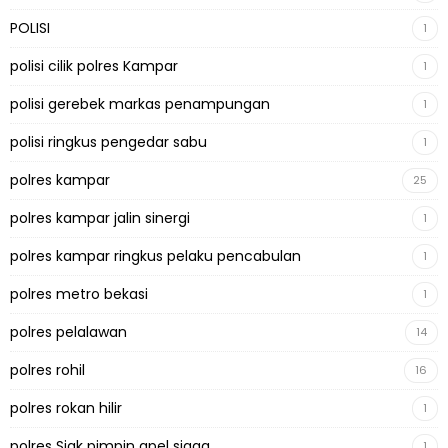
POLISI
1
polisi cilik polres Kampar
1
polisi gerebek markas penampungan
1
polisi ringkus pengedar sabu
1
polres kampar
25
polres kampar jalin sinergi
1
polres kampar ringkus pelaku pencabulan
1
polres metro bekasi
1
polres pelalawan
14
polres rohil
16
polres rokan hilir
1
polres Siak pimpin apel siaga
1