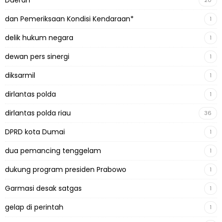
Daerah
20
dan Pemeriksaan Kondisi Kendaraan*
1
delik hukum negara
1
dewan pers sinergi
1
diksarmil
1
dirlantas polda
1
dirlantas polda riau
36
DPRD kota Dumai
1
dua pemancing tenggelam
1
dukung program presiden Prabowo
1
Garmasi desak satgas
1
gelap di perintah
1