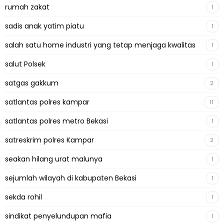
rumah zakat
1
sadis anak yatim piatu
1
salah satu home industri yang tetap menjaga kwalitas
1
salut Polsek
1
satgas gakkum
2
satlantas polres kampar
11
satlantas polres metro Bekasi
1
satreskrim polres Kampar
2
seakan hilang urat malunya
1
sejumlah wilayah di kabupaten Bekasi
1
sekda rohil
1
sindikat penyelundupan mafia
1