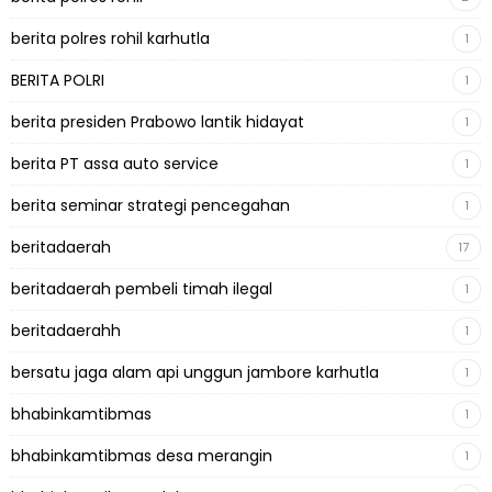
berita polres rohil karhutla
1
BERITA POLRI
1
berita presiden Prabowo lantik hidayat
1
berita PT assa auto service
1
berita seminar strategi pencegahan
1
beritadaerah
17
beritadaerah pembeli timah ilegal
1
beritadaerahh
1
bersatu jaga alam api unggun jambore karhutla
1
bhabinkamtibmas
1
bhabinkamtibmas desa merangin
1