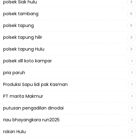
polsek Siak hulu
3
polsek tambang
5
polsek tapung
5
polsek tapung hilir
2
polsek tapung Hulu
2
polsek xlll koto kampar
1
pria paruh
1
Produksi Sapu lidi pak Kasman
1
PT marita Makmur
1
putusan pengadilan dinodai
1
riau bhayangkara run2025
1
rokan Hulu
1