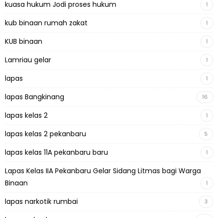
kuasa hukum Jodi proses hukum
1
kub binaan rumah zakat
1
KUB binaan
1
Lamriau gelar
1
lapas
1
lapas Bangkinang
16
lapas kelas 2
1
lapas kelas 2 pekanbaru
5
lapas kelas 11A pekanbaru baru
1
Lapas Kelas IIA Pekanbaru Gelar Sidang Litmas bagi Warga
Binaan
1
lapas narkotik rumbai
3