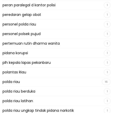
peran paralegal d kantor polisi
1
peredaran gelap obat
1
personel polda riau
1
personel polsek pujud
1
pertemuan rutin dharma wanita
1
pidana korupsi
1
plh kepala lapas pekanbaru
1
polantas Riau
1
polda riau
16
polda riau berduka
1
polda riau latihan
1
polda riau ungkap tindak pidana narkotik
1