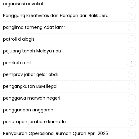
organisasi advokat
1
Panggung Kreativitas dan Harapan dari Balik Jeruji
1
panglima tameng Adat lamr
1
patroli d alogis
1
pejuang tanah Melayu riau
1
pemkab rohil
2
pemprov jabar gelar abdi
1
pengangkutan BBM ilegal
1
penggawa marwah negeri
1
penggunaan anggaran
1
penutupan jambore karhutla
1
Penyaluran Operasional Rumah Quran April 2025
1