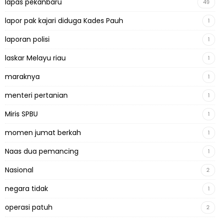
lapas pekanbaru
49
lapor pak kajari diduga Kades Pauh
1
laporan polisi
1
laskar Melayu riau
1
maraknya
1
menteri pertanian
1
Miris SPBU
1
momen jumat berkah
1
Naas dua pemancing
1
Nasional
2
negara tidak
1
operasi patuh
2