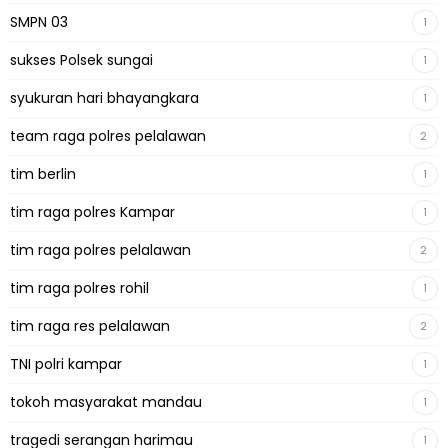
SMPN 03
1
sukses Polsek sungai
1
syukuran hari bhayangkara
1
team raga polres pelalawan
2
tim berlin
1
tim raga polres Kampar
1
tim raga polres pelalawan
2
tim raga polres rohil
1
tim raga res pelalawan
2
TNI polri kampar
1
tokoh masyarakat mandau
1
tragedi serangan harimau
1