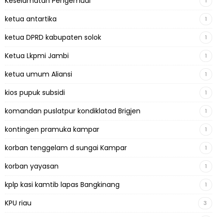
Keselamatan Pengemudi
1
ketua antartika
1
ketua DPRD kabupaten solok
1
Ketua Lkpmi Jambi
1
ketua umum Aliansi
1
kios pupuk subsidi
1
komandan puslatpur kondiklatad Brigjen
1
kontingen pramuka kampar
1
korban tenggelam d sungai Kampar
1
korban yayasan
1
kplp kasi kamtib lapas Bangkinang
1
KPU riau
3