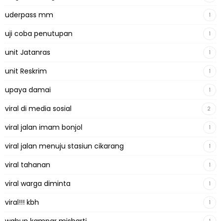
uderpass mm
1
uji coba penutupan
1
unit Jatanras
1
unit Reskrim
1
upaya damai
1
viral di media sosial
2
viral jalan imam bonjol
1
viral jalan menuju stasiun cikarang
1
viral tahanan
1
viral warga diminta
1
viral!!! kbh
1