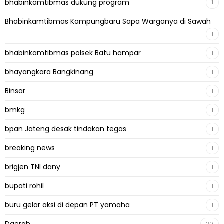
bhabinkamtibmas dukung program
1
Bhabinkamtibmas Kampungbaru Sapa Warganya di Sawah
1
bhabinkamtibmas polsek Batu hampar
1
bhayangkara Bangkinang
1
Binsar
1
bmkg
1
bpan Jateng desak tindakan tegas
1
breaking news
1
brigjen TNI dany
1
bupati rohil
1
buru gelar aksi di depan PT yamaha
1