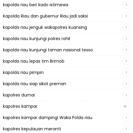
kapolda riau beri kado istimewa
1
Kapolda Riau dan gubernur Riau jadi saksi
1
kapolda riau jenguk wakapolres kuansing
1
kapolda riau kunjungi polres rohil
1
kapolda riau kunjungi taman nasional tesso
1
kapolda riau lepas tim Brimob
1
kapolda riau pimpin
1
kapolda riau siap sikat preman
1
kapolres dumai
1
kapolres kampar
16
kapolres kampar dampingi Waka Polda riau
1
kapolres kepulauan meranti
1