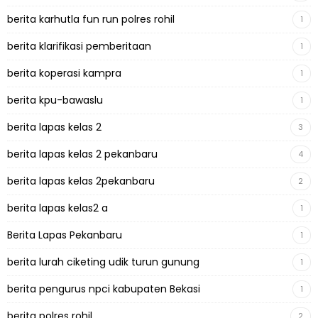
berita karhutla fun run polres rohil
1
berita klarifikasi pemberitaan
1
berita koperasi kampra
1
berita kpu-bawaslu
1
berita lapas kelas 2
3
berita lapas kelas 2 pekanbaru
4
berita lapas kelas 2pekanbaru
2
berita lapas kelas2 a
1
Berita Lapas Pekanbaru
1
berita lurah ciketing udik turun gunung
1
berita pengurus npci kabupaten Bekasi
1
berita polres rohil
2