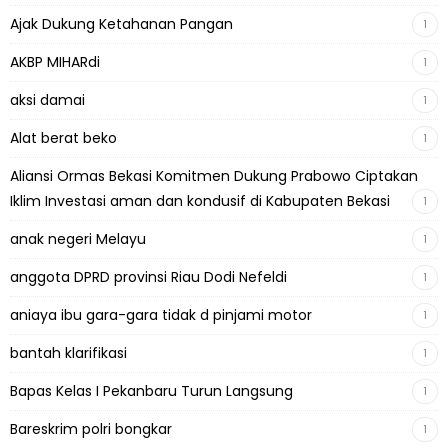
Ajak Dukung Ketahanan Pangan
1
AKBP MIHARdi
1
aksi damai
1
Alat berat beko
1
Aliansi Ormas Bekasi Komitmen Dukung Prabowo Ciptakan
Iklim Investasi aman dan kondusif di Kabupaten Bekasi
1
anak negeri Melayu
1
anggota DPRD provinsi Riau Dodi Nefeldi
1
aniaya ibu gara-gara tidak d pinjami motor
1
bantah klarifikasi
1
Bapas Kelas I Pekanbaru Turun Langsung
1
Bareskrim polri bongkar
1