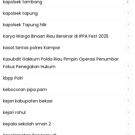
kapolsek tambang
2
kapolsek tapung
1
kapolsek Tapung hilir
1
Karya Warga Binaan Riau Bersinar di IPPA Fest 2025
1
kasat lantas polres Kampar
1
Kasubdit Gakkum Polda Riau Pimpin Operasi Penumbar:
Fokus Penegakan Hukum
1
kbpp Polri
1
kebocoran pipa pam
1
kejari kabupaten bekasi
1
kejari rohul
1
kepala sekolah sman 2
1