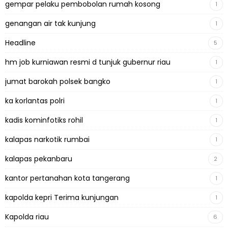
gempar pelaku pembobolan rumah kosong
1
genangan air tak kunjung
1
Headline
5
hm job kurniawan resmi d tunjuk gubernur riau
1
jumat barokah polsek bangko
1
ka korlantas polri
1
kadis kominfotiks rohil
1
kalapas narkotik rumbai
1
kalapas pekanbaru
2
kantor pertanahan kota tangerang
1
kapolda kepri Terima kunjungan
1
Kapolda riau
6