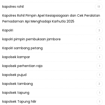
kapolres rohil
13
Kapolres Rohil Pimpin Apel Kesiapsiagaan dan Cek Peralatan
Pemadaman Api Menghadapi Karhutla 2025
1
Kapolri
2
kapolri pimpin pembukaan jambore
1
Kapolri sambang petang
1
kapolsek kampar
1
kapolsek perhentian raja
1
kapolsek pujud
1
kapolsek tambang
2
kapolsek tapung
1
kapolsek Tapung hilir
1