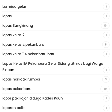
Lamriau gelar
1
lapas
1
lapas Bangkinang
16
lapas kelas 2
1
lapas kelas 2 pekanbaru
5
lapas kelas 11A pekanbaru baru
1
Lapas Kelas IIA Pekanbaru Gelar Sidang Litmas bagi Warga
Binaan
1
lapas narkotik rumbai
3
lapas pekanbaru
49
lapor pak kajari diduga Kades Pauh
1
laporan polisi
1