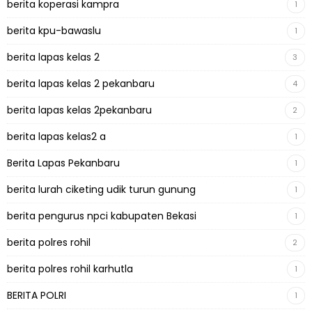
berita koperasi kampra
1
berita kpu-bawaslu
1
berita lapas kelas 2
3
berita lapas kelas 2 pekanbaru
4
berita lapas kelas 2pekanbaru
2
berita lapas kelas2 a
1
Berita Lapas Pekanbaru
1
berita lurah ciketing udik turun gunung
1
berita pengurus npci kabupaten Bekasi
1
berita polres rohil
2
berita polres rohil karhutla
1
BERITA POLRI
1