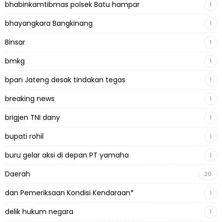
bhabinkamtibmas polsek Batu hampar
1
bhayangkara Bangkinang
1
Binsar
1
bmkg
1
bpan Jateng desak tindakan tegas
1
breaking news
1
brigjen TNI dany
1
bupati rohil
1
buru gelar aksi di depan PT yamaha
1
Daerah
20
dan Pemeriksaan Kondisi Kendaraan*
1
delik hukum negara
1