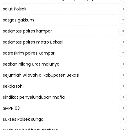
salut Polsek
1
satgas gakkum
2
satlantas polres kampar
11
satlantas polres metro Bekasi
1
satreskrim polres Kampar
2
seakan hilang urat malunya
1
sejumlah wilayah di kabupaten Bekasi
1
sekda rohil
1
sindikat penyelundupan mafia
1
SMPN 03
1
sukses Polsek sungai
1