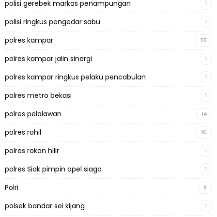
polisi gerebek markas penampungan
1
polisi ringkus pengedar sabu
1
polres kampar
25
polres kampar jalin sinergi
1
polres kampar ringkus pelaku pencabulan
1
polres metro bekasi
1
polres pelalawan
14
polres rohil
16
polres rokan hilir
1
polres Siak pimpin apel siaga
1
Polri
8
polsek bandar sei kijang
1