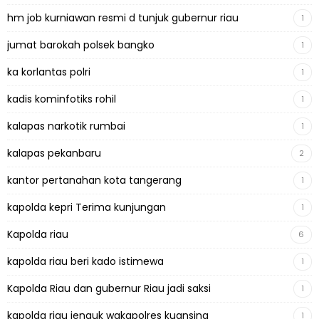
hm job kurniawan resmi d tunjuk gubernur riau
1
jumat barokah polsek bangko
1
ka korlantas polri
1
kadis kominfotiks rohil
1
kalapas narkotik rumbai
1
kalapas pekanbaru
2
kantor pertanahan kota tangerang
1
kapolda kepri Terima kunjungan
1
Kapolda riau
6
kapolda riau beri kado istimewa
1
Kapolda Riau dan gubernur Riau jadi saksi
1
kapolda riau jenguk wakapolres kuansing
1