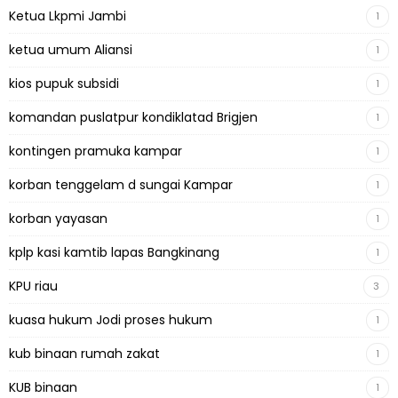
Ketua Lkpmi Jambi
1
ketua umum Aliansi
1
kios pupuk subsidi
1
komandan puslatpur kondiklatad Brigjen
1
kontingen pramuka kampar
1
korban tenggelam d sungai Kampar
1
korban yayasan
1
kplp kasi kamtib lapas Bangkinang
1
KPU riau
3
kuasa hukum Jodi proses hukum
1
kub binaan rumah zakat
1
KUB binaan
1