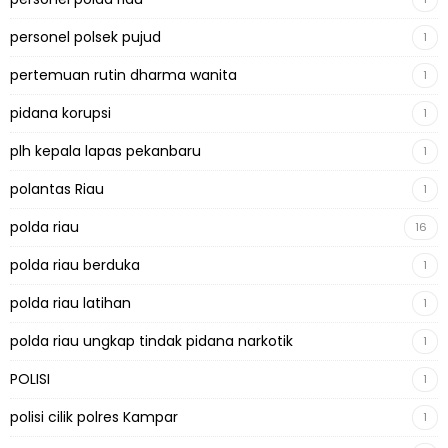
personel polsek pujud
1
pertemuan rutin dharma wanita
1
pidana korupsi
1
plh kepala lapas pekanbaru
1
polantas Riau
1
polda riau
16
polda riau berduka
1
polda riau latihan
1
polda riau ungkap tindak pidana narkotik
1
POLISI
1
polisi cilik polres Kampar
1