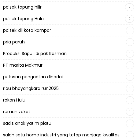
polsek tapung hilir
2
polsek tapung Hulu
2
polsek xlll koto kampar
1
pria paruh
1
Produksi Sapu lidi pak Kasman
1
PT marita Makmur
1
putusan pengadilan dinodai
1
riau bhayangkara run2025
1
rokan Hulu
1
rumah zakat
1
sadis anak yatim piatu
1
salah satu home industri yang tetap menjaga kwalitas
1