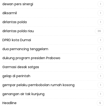
dewan pers sinergi
1
diksarmil
1
dirlantas polda
1
dirlantas polda riau
36
DPRD kota Dumai
1
dua pemancing tenggelam
1
dukung program presiden Prabowo
1
Garmasi desak satgas
1
gelap di perintah
1
gempar pelaku pembobolan rumah kosong
1
genangan air tak kunjung
1
Headline
5