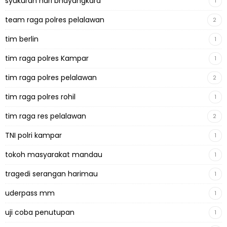
syukuran hari bhayangkara
1
team raga polres pelalawan
2
tim berlin
1
tim raga polres Kampar
1
tim raga polres pelalawan
2
tim raga polres rohil
1
tim raga res pelalawan
2
TNI polri kampar
1
tokoh masyarakat mandau
1
tragedi serangan harimau
1
uderpass mm
1
uji coba penutupan
1