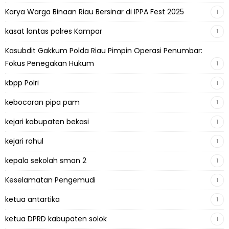
Karya Warga Binaan Riau Bersinar di IPPA Fest 2025
1
kasat lantas polres Kampar
1
Kasubdit Gakkum Polda Riau Pimpin Operasi Penumbar:
Fokus Penegakan Hukum
1
kbpp Polri
1
kebocoran pipa pam
1
kejari kabupaten bekasi
1
kejari rohul
1
kepala sekolah sman 2
1
Keselamatan Pengemudi
1
ketua antartika
1
ketua DPRD kabupaten solok
1