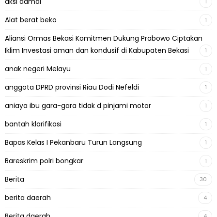
aksi damai
1
Alat berat beko
1
Aliansi Ormas Bekasi Komitmen Dukung Prabowo Ciptakan
Iklim Investasi aman dan kondusif di Kabupaten Bekasi
1
anak negeri Melayu
1
anggota DPRD provinsi Riau Dodi Nefeldi
1
aniaya ibu gara-gara tidak d pinjami motor
1
bantah klarifikasi
1
Bapas Kelas I Pekanbaru Turun Langsung
1
Bareskrim polri bongkar
1
Berita
30
berita daerah
4
Berita daerah
4