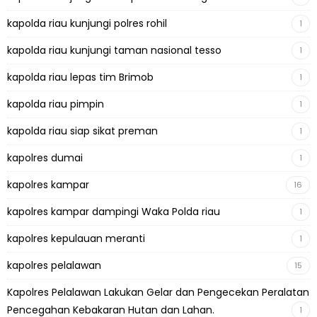
kapolda riau kunjungi polres rohil
1
kapolda riau kunjungi taman nasional tesso
1
kapolda riau lepas tim Brimob
1
kapolda riau pimpin
1
kapolda riau siap sikat preman
1
kapolres dumai
1
kapolres kampar
16
kapolres kampar dampingi Waka Polda riau
1
kapolres kepulauan meranti
1
kapolres pelalawan
15
Kapolres Pelalawan Lakukan Gelar dan Pengecekan Peralatan
Pencegahan Kebakaran Hutan dan Lahan.
1