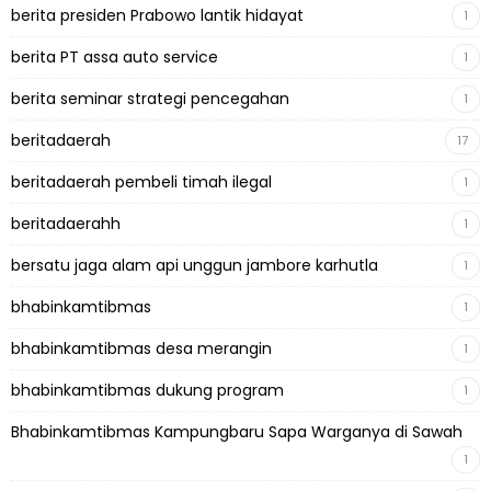
berita presiden Prabowo lantik hidayat
1
berita PT assa auto service
1
berita seminar strategi pencegahan
1
beritadaerah
17
beritadaerah pembeli timah ilegal
1
beritadaerahh
1
bersatu jaga alam api unggun jambore karhutla
1
bhabinkamtibmas
1
bhabinkamtibmas desa merangin
1
bhabinkamtibmas dukung program
1
Bhabinkamtibmas Kampungbaru Sapa Warganya di Sawah
1