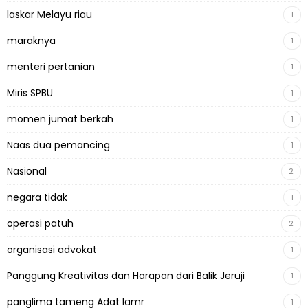
laskar Melayu riau
1
maraknya
1
menteri pertanian
1
Miris SPBU
1
momen jumat berkah
1
Naas dua pemancing
1
Nasional
2
negara tidak
1
operasi patuh
2
organisasi advokat
1
Panggung Kreativitas dan Harapan dari Balik Jeruji
1
panglima tameng Adat lamr
1