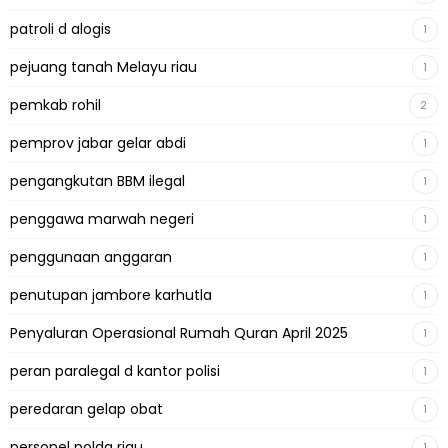
patroli d alogis
1
pejuang tanah Melayu riau
1
pemkab rohil
2
pemprov jabar gelar abdi
1
pengangkutan BBM ilegal
1
penggawa marwah negeri
1
penggunaan anggaran
1
penutupan jambore karhutla
1
Penyaluran Operasional Rumah Quran April 2025
1
peran paralegal d kantor polisi
1
peredaran gelap obat
1
personel polda riau
1