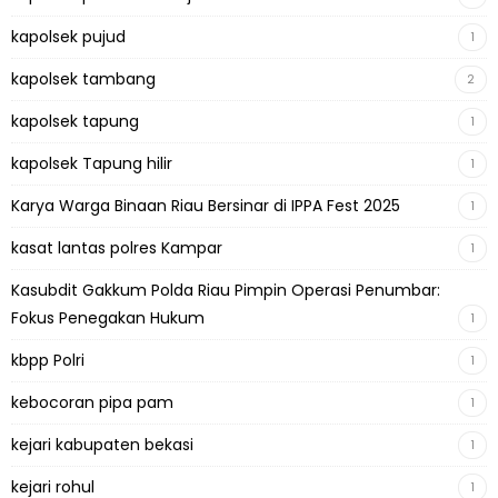
kapolsek pujud
1
kapolsek tambang
2
kapolsek tapung
1
kapolsek Tapung hilir
1
Karya Warga Binaan Riau Bersinar di IPPA Fest 2025
1
kasat lantas polres Kampar
1
Kasubdit Gakkum Polda Riau Pimpin Operasi Penumbar:
Fokus Penegakan Hukum
1
kbpp Polri
1
kebocoran pipa pam
1
kejari kabupaten bekasi
1
kejari rohul
1