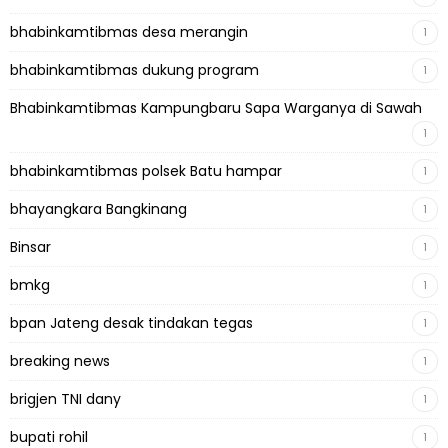
bhabinkamtibmas desa merangin
1
bhabinkamtibmas dukung program
1
Bhabinkamtibmas Kampungbaru Sapa Warganya di Sawah
1
bhabinkamtibmas polsek Batu hampar
1
bhayangkara Bangkinang
1
Binsar
1
bmkg
1
bpan Jateng desak tindakan tegas
1
breaking news
1
brigjen TNI dany
1
bupati rohil
1