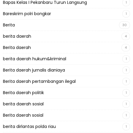
Bapas Kelas I Pekanbaru Turun Langsung
1
Bareskrim polri bongkar
1
Berita
30
berita daerah
4
Berita daerah
4
berita daerah hukum&kriminal
1
Berita daerah jurnalis dianiaya
1
Berita daerah pertambangan ilegal
1
Berita daerah politik
1
berita daerah sosial
1
Berita daerah sosial
1
berita dirlantas polda riau
1