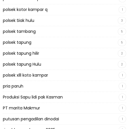
polsek kotor kampar q
1
polsek Siak hulu
3
polsek tambang
5
polsek tapung
5
polsek tapung hilir
2
polsek tapung Hulu
2
polsek xlll koto kampar
1
pria paruh
1
Produksi Sapu lidi pak Kasman
1
PT marita Makmur
1
putusan pengadilan dinodai
1