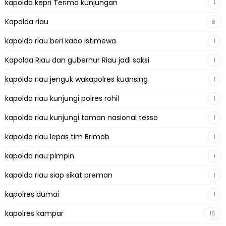
kapolda kepri Terima kunjungan
1
Kapolda riau
6
kapolda riau beri kado istimewa
1
Kapolda Riau dan gubernur Riau jadi saksi
1
kapolda riau jenguk wakapolres kuansing
1
kapolda riau kunjungi polres rohil
1
kapolda riau kunjungi taman nasional tesso
1
kapolda riau lepas tim Brimob
1
kapolda riau pimpin
1
kapolda riau siap sikat preman
1
kapolres dumai
1
kapolres kampar
16