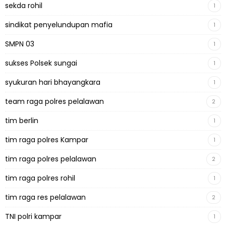
sekda rohil
1
sindikat penyelundupan mafia
1
SMPN 03
1
sukses Polsek sungai
1
syukuran hari bhayangkara
1
team raga polres pelalawan
2
tim berlin
1
tim raga polres Kampar
1
tim raga polres pelalawan
2
tim raga polres rohil
1
tim raga res pelalawan
2
TNI polri kampar
1