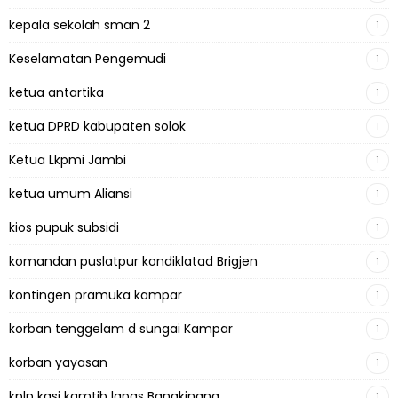
kepala sekolah sman 2
1
Keselamatan Pengemudi
1
ketua antartika
1
ketua DPRD kabupaten solok
1
Ketua Lkpmi Jambi
1
ketua umum Aliansi
1
kios pupuk subsidi
1
komandan puslatpur kondiklatad Brigjen
1
kontingen pramuka kampar
1
korban tenggelam d sungai Kampar
1
korban yayasan
1
kplp kasi kamtib lapas Bangkinang
1