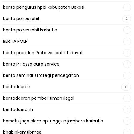
berita pengurus npci kabupaten Bekasi
1
berita polres rohil
2
berita polres rohil karhutla
1
BERITA POLRI
1
berita presiden Prabowo lantik hidayat
1
berita PT assa auto service
1
berita seminar strategi pencegahan
1
beritadaerah
17
beritadaerah pembeli timah ilegal
1
beritadaerahh
1
bersatu jaga alam api unggun jambore karhutla
1
bhabinkamtibmas
1