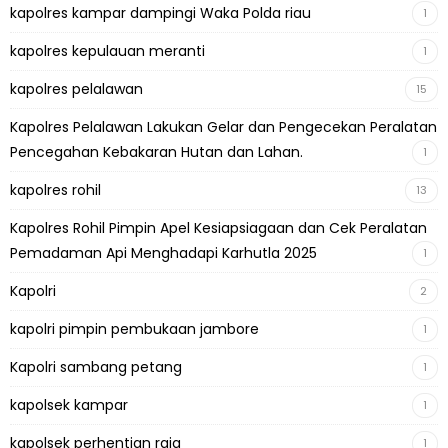
kapolres kampar dampingi Waka Polda riau
1
kapolres kepulauan meranti
1
kapolres pelalawan
15
Kapolres Pelalawan Lakukan Gelar dan Pengecekan Peralatan
Pencegahan Kebakaran Hutan dan Lahan.
1
kapolres rohil
13
Kapolres Rohil Pimpin Apel Kesiapsiagaan dan Cek Peralatan
Pemadaman Api Menghadapi Karhutla 2025
1
Kapolri
2
kapolri pimpin pembukaan jambore
1
Kapolri sambang petang
1
kapolsek kampar
1
kapolsek perhentian raja
1