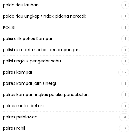
polda riau latihan
1
polda riau ungkap tindak pidana narkotik
1
POLISI
1
polisi cilik polres Kampar
1
polisi gerebek markas penampungan
1
polisi ringkus pengedar sabu
1
polres kampar
25
polres kampar jalin sinergi
1
polres kampar ringkus pelaku pencabulan
1
polres metro bekasi
1
polres pelalawan
14
polres rohil
16