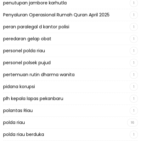
penutupan jambore karhutla
1
Penyaluran Operasional Rumah Quran April 2025
1
peran paralegal d kantor polisi
1
peredaran gelap obat
1
personel polda riau
1
personel polsek pujud
1
pertemuan rutin dharma wanita
1
pidana korupsi
1
plh kepala lapas pekanbaru
1
polantas Riau
1
polda riau
16
polda riau berduka
1