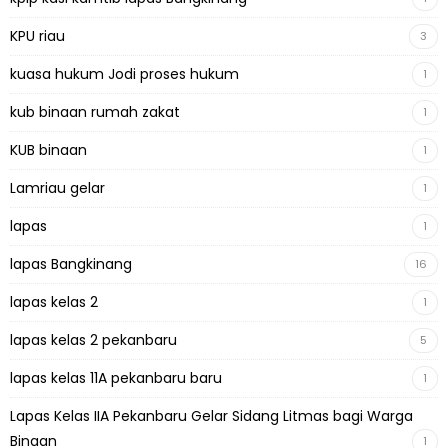
KPU riau
3
kuasa hukum Jodi proses hukum
1
kub binaan rumah zakat
1
KUB binaan
1
Lamriau gelar
1
lapas
1
lapas Bangkinang
16
lapas kelas 2
1
lapas kelas 2 pekanbaru
5
lapas kelas 11A pekanbaru baru
1
Lapas Kelas IIA Pekanbaru Gelar Sidang Litmas bagi Warga
Binaan
1