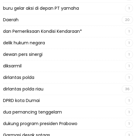
buru gelar aksi di depan PT yamaha
1
Daerah
20
dan Pemeriksaan Kondisi Kendaraan*
1
delik hukum negara
1
dewan pers sinergi
1
diksarmil
1
dirlantas polda
1
dirlantas polda riau
36
DPRD kota Dumai
1
dua pemancing tenggelam
1
dukung program presiden Prabowo
1
Garmasi desak satgas
1