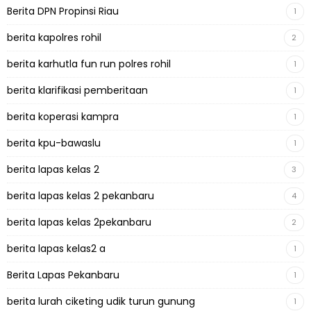
Berita DPN Propinsi Riau
1
berita kapolres rohil
2
berita karhutla fun run polres rohil
1
berita klarifikasi pemberitaan
1
berita koperasi kampra
1
berita kpu-bawaslu
1
berita lapas kelas 2
3
berita lapas kelas 2 pekanbaru
4
berita lapas kelas 2pekanbaru
2
berita lapas kelas2 a
1
Berita Lapas Pekanbaru
1
berita lurah ciketing udik turun gunung
1