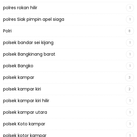
polres rokan hilir
1
polres Siak pimpin apel siaga
1
Polri
8
polsek bandar sei kijang
1
polsek Bangkinang barat
1
polsek Bangko
1
polsek kampar
3
polsek kampar kiri
2
polsek kampar kiri hilir
1
polsek kampar utara
1
polsek Koto kampar
1
polsek kotor kampar
1