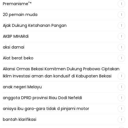
Premanisme"*
1
20 pemain muda
1
Ajak Dukung Ketahanan Pangan
1
AKBP MIHARdi
1
aksi damai
1
Alat berat beko
1
Aliansi Ormas Bekasi Komitmen Dukung Prabowo Ciptakan
Iklim Investasi aman dan kondusif di Kabupaten Bekasi
1
anak negeri Melayu
1
anggota DPRD provinsi Riau Dodi Nefeldi
1
aniaya ibu gara-gara tidak d pinjami motor
1
bantah klarifikasi
1