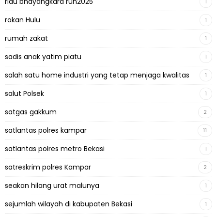
riau bhayangkara run2025
1
rokan Hulu
1
rumah zakat
1
sadis anak yatim piatu
1
salah satu home industri yang tetap menjaga kwalitas
1
salut Polsek
1
satgas gakkum
2
satlantas polres kampar
11
satlantas polres metro Bekasi
1
satreskrim polres Kampar
2
seakan hilang urat malunya
1
sejumlah wilayah di kabupaten Bekasi
1