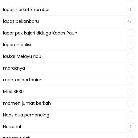
lapas narkotik rumbai
3
lapas pekanbaru
49
lapor pak kajari diduga Kades Pauh
1
laporan polisi
1
laskar Melayu riau
1
maraknya
1
menteri pertanian
1
Miris SPBU
1
momen jumat berkah
1
Naas dua pemancing
1
Nasional
2