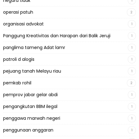
negara tidak
1
operasi patuh
2
organisasi advokat
1
Panggung Kreativitas dan Harapan dari Balik Jeruji
1
panglima tameng Adat lamr
1
patroli d alogis
1
pejuang tanah Melayu riau
1
pemkab rohil
2
pemprov jabar gelar abdi
1
pengangkutan BBM ilegal
1
penggawa marwah negeri
1
penggunaan anggaran
1