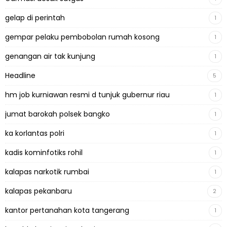
gelap di perintah
1
gempar pelaku pembobolan rumah kosong
1
genangan air tak kunjung
1
Headline
5
hm job kurniawan resmi d tunjuk gubernur riau
1
jumat barokah polsek bangko
1
ka korlantas polri
1
kadis kominfotiks rohil
1
kalapas narkotik rumbai
1
kalapas pekanbaru
2
kantor pertanahan kota tangerang
1