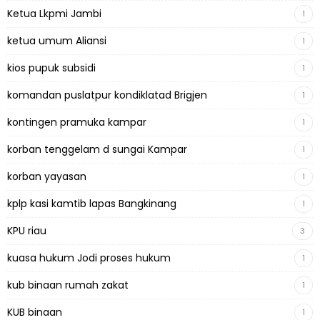
Ketua Lkpmi Jambi
1
ketua umum Aliansi
1
kios pupuk subsidi
1
komandan puslatpur kondiklatad Brigjen
1
kontingen pramuka kampar
1
korban tenggelam d sungai Kampar
1
korban yayasan
1
kplp kasi kamtib lapas Bangkinang
1
KPU riau
3
kuasa hukum Jodi proses hukum
1
kub binaan rumah zakat
1
KUB binaan
1