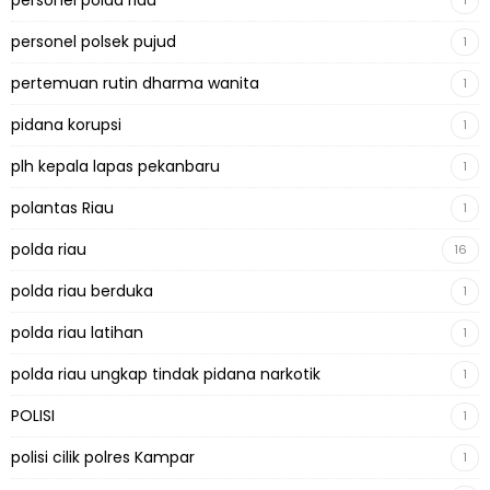
personel polda riau
1
personel polsek pujud
1
pertemuan rutin dharma wanita
1
pidana korupsi
1
plh kepala lapas pekanbaru
1
polantas Riau
1
polda riau
16
polda riau berduka
1
polda riau latihan
1
polda riau ungkap tindak pidana narkotik
1
POLISI
1
polisi cilik polres Kampar
1