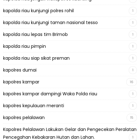
kapolda riau kunjungi polres rohil
1
kapolda riau kunjungi taman nasional tesso
1
kapolda riau lepas tim Brimob
1
kapolda riau pimpin
1
kapolda riau siap sikat preman
1
kapolres dumai
1
kapolres kampar
16
kapolres kampar dampingi Waka Polda riau
1
kapolres kepulauan meranti
1
kapolres pelalawan
15
Kapolres Pelalawan Lakukan Gelar dan Pengecekan Peralatan
Pencegahan Kebakaran Hutan dan Lahan.
1