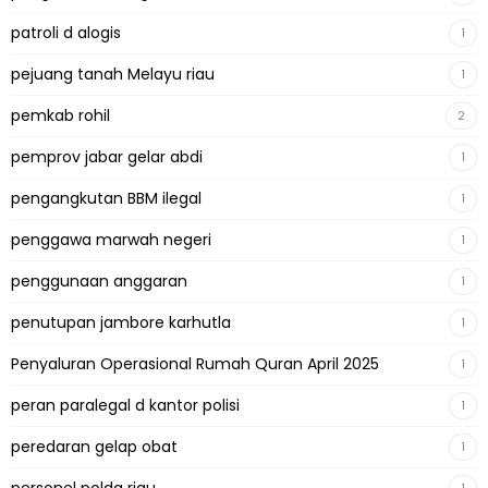
patroli d alogis
1
pejuang tanah Melayu riau
1
pemkab rohil
2
pemprov jabar gelar abdi
1
pengangkutan BBM ilegal
1
penggawa marwah negeri
1
penggunaan anggaran
1
penutupan jambore karhutla
1
Penyaluran Operasional Rumah Quran April 2025
1
peran paralegal d kantor polisi
1
peredaran gelap obat
1