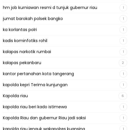
hm job kurniawan resmi d tunjuk gubernur riau
1
jumat barokah polsek bangko
1
ka korlantas polri
1
kadis kominfotiks rohil
1
kalapas narkotik rumbai
1
kalapas pekanbaru
2
kantor pertanahan kota tangerang
1
kapolda kepri Terima kunjungan
1
Kapolda riau
6
kapolda riau beri kado istimewa
1
Kapolda Riau dan gubernur Riau jadi saksi
1
kapolda riau jenguk wakapolres kuansing
1