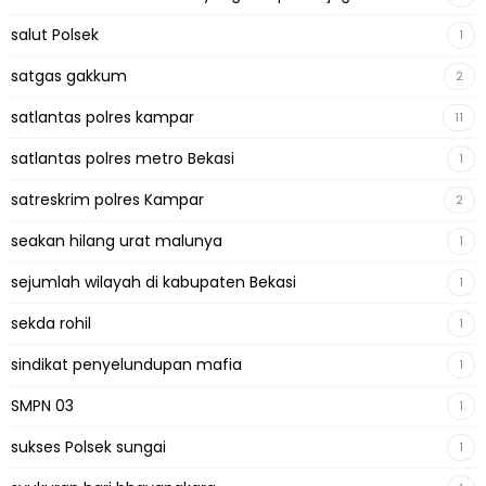
salut Polsek
1
satgas gakkum
2
satlantas polres kampar
11
satlantas polres metro Bekasi
1
satreskrim polres Kampar
2
seakan hilang urat malunya
1
sejumlah wilayah di kabupaten Bekasi
1
sekda rohil
1
sindikat penyelundupan mafia
1
SMPN 03
1
sukses Polsek sungai
1