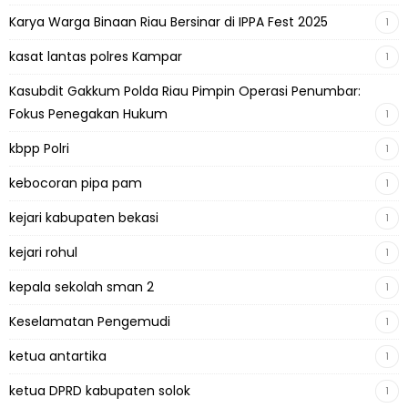
Karya Warga Binaan Riau Bersinar di IPPA Fest 2025
1
kasat lantas polres Kampar
1
Kasubdit Gakkum Polda Riau Pimpin Operasi Penumbar:
Fokus Penegakan Hukum
1
kbpp Polri
1
kebocoran pipa pam
1
kejari kabupaten bekasi
1
kejari rohul
1
kepala sekolah sman 2
1
Keselamatan Pengemudi
1
ketua antartika
1
ketua DPRD kabupaten solok
1