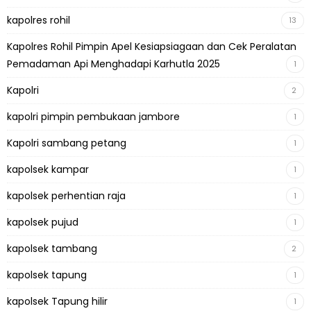
kapolres rohil
13
Kapolres Rohil Pimpin Apel Kesiapsiagaan dan Cek Peralatan
Pemadaman Api Menghadapi Karhutla 2025
1
Kapolri
2
kapolri pimpin pembukaan jambore
1
Kapolri sambang petang
1
kapolsek kampar
1
kapolsek perhentian raja
1
kapolsek pujud
1
kapolsek tambang
2
kapolsek tapung
1
kapolsek Tapung hilir
1