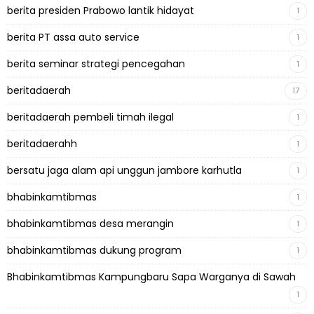
berita presiden Prabowo lantik hidayat
1
berita PT assa auto service
1
berita seminar strategi pencegahan
1
beritadaerah
17
beritadaerah pembeli timah ilegal
1
beritadaerahh
1
bersatu jaga alam api unggun jambore karhutla
1
bhabinkamtibmas
1
bhabinkamtibmas desa merangin
1
bhabinkamtibmas dukung program
1
Bhabinkamtibmas Kampungbaru Sapa Warganya di Sawah
1