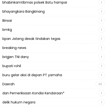
bhabinkamtibmas polsek Batu hampar
1
bhayangkara Bangkinang
1
Binsar
1
bmkg
1
bpan Jateng desak tindakan tegas
1
breaking news
1
brigjen TNI dany
1
bupati rohil
1
buru gelar aksi di depan PT yamaha
1
Daerah
20
dan Pemeriksaan Kondisi Kendaraan*
1
delik hukum negara
1