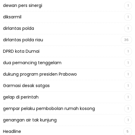
dewan pers sinergi
1
diksarmil
1
dirlantas polda
1
dirlantas polda riau
36
DPRD kota Dumai
1
dua pemancing tenggelam
1
dukung program presiden Prabowo
1
Garmasi desak satgas
1
gelap di perintah
1
gempar pelaku pembobolan rumah kosong
1
genangan air tak kunjung
1
Headline
5