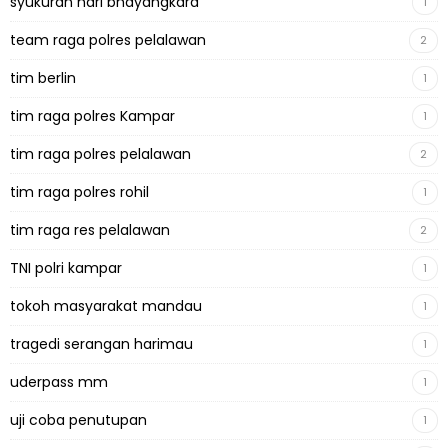
syukuran hari bhayangkara
1
team raga polres pelalawan
2
tim berlin
1
tim raga polres Kampar
1
tim raga polres pelalawan
2
tim raga polres rohil
1
tim raga res pelalawan
2
TNI polri kampar
1
tokoh masyarakat mandau
1
tragedi serangan harimau
1
uderpass mm
1
uji coba penutupan
1