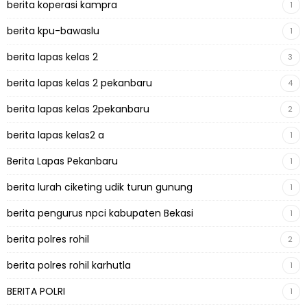
berita koperasi kampra
1
berita kpu-bawaslu
1
berita lapas kelas 2
3
berita lapas kelas 2 pekanbaru
4
berita lapas kelas 2pekanbaru
2
berita lapas kelas2 a
1
Berita Lapas Pekanbaru
1
berita lurah ciketing udik turun gunung
1
berita pengurus npci kabupaten Bekasi
1
berita polres rohil
2
berita polres rohil karhutla
1
BERITA POLRI
1