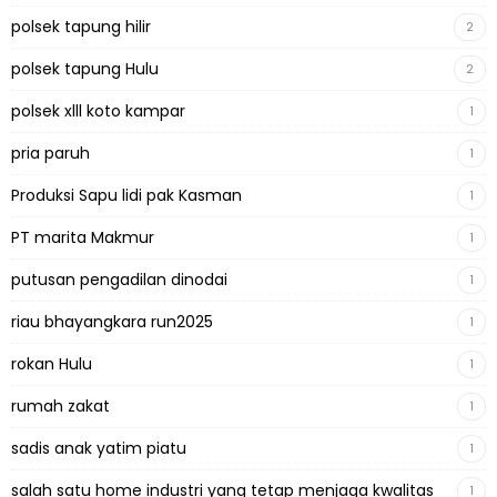
polsek tapung hilir
2
polsek tapung Hulu
2
polsek xlll koto kampar
1
pria paruh
1
Produksi Sapu lidi pak Kasman
1
PT marita Makmur
1
putusan pengadilan dinodai
1
riau bhayangkara run2025
1
rokan Hulu
1
rumah zakat
1
sadis anak yatim piatu
1
salah satu home industri yang tetap menjaga kwalitas
1