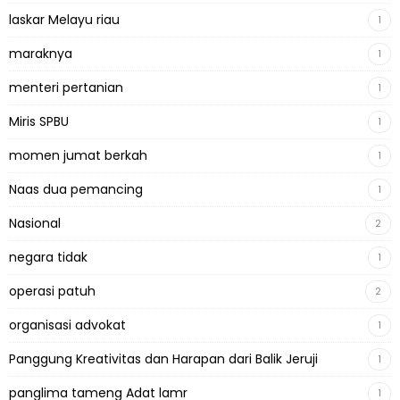
laskar Melayu riau
1
maraknya
1
menteri pertanian
1
Miris SPBU
1
momen jumat berkah
1
Naas dua pemancing
1
Nasional
2
negara tidak
1
operasi patuh
2
organisasi advokat
1
Panggung Kreativitas dan Harapan dari Balik Jeruji
1
panglima tameng Adat lamr
1