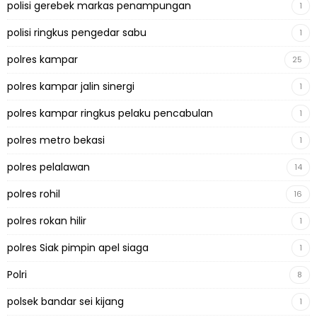
polisi gerebek markas penampungan
1
polisi ringkus pengedar sabu
1
polres kampar
25
polres kampar jalin sinergi
1
polres kampar ringkus pelaku pencabulan
1
polres metro bekasi
1
polres pelalawan
14
polres rohil
16
polres rokan hilir
1
polres Siak pimpin apel siaga
1
Polri
8
polsek bandar sei kijang
1