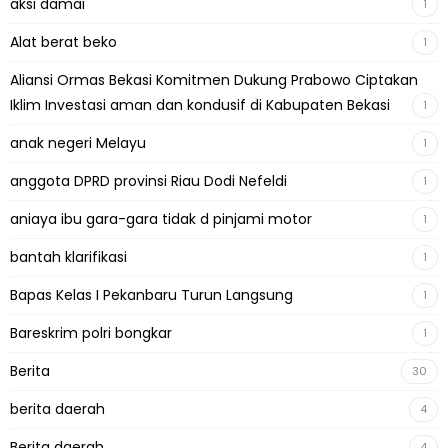
aksi damai
1
Alat berat beko
1
Aliansi Ormas Bekasi Komitmen Dukung Prabowo Ciptakan
Iklim Investasi aman dan kondusif di Kabupaten Bekasi
1
anak negeri Melayu
1
anggota DPRD provinsi Riau Dodi Nefeldi
1
aniaya ibu gara-gara tidak d pinjami motor
1
bantah klarifikasi
1
Bapas Kelas I Pekanbaru Turun Langsung
1
Bareskrim polri bongkar
1
Berita
30
berita daerah
4
Berita daerah
4