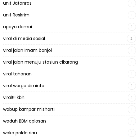
unit Jatanras
1
unit Reskrim
1
upaya damai
1
viral di media sosial
2
viral jalan imam bonjol
1
viral jalan menuju stasiun cikarang
1
viral tahanan
1
viral warga diminta
1
viral!!! kbh
1
wabup kampar misharti
1
waduh BBM oplosan
1
waka polda riau
1