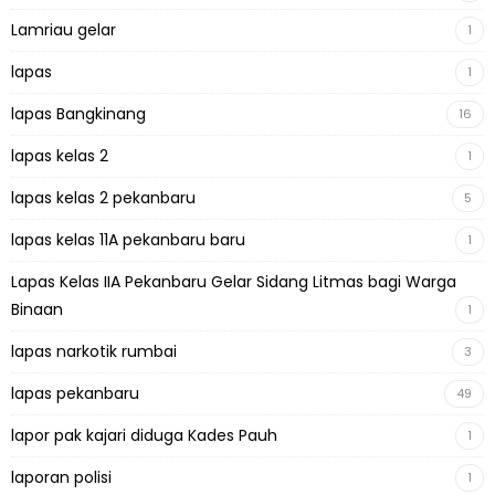
Lamriau gelar
1
lapas
1
lapas Bangkinang
16
lapas kelas 2
1
lapas kelas 2 pekanbaru
5
lapas kelas 11A pekanbaru baru
1
Lapas Kelas IIA Pekanbaru Gelar Sidang Litmas bagi Warga
Binaan
1
lapas narkotik rumbai
3
lapas pekanbaru
49
lapor pak kajari diduga Kades Pauh
1
laporan polisi
1