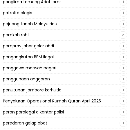
panglima tameng Adat lamr
1
patroli d alogis
1
pejuang tanah Melayu riau
1
pemkab rohil
2
pemprov jabar gelar abdi
1
pengangkutan BBM ilegal
1
penggawa marwah negeri
1
penggunaan anggaran
1
penutupan jambore karhutla
1
Penyaluran Operasional Rumah Quran April 2025
1
peran paralegal d kantor polisi
1
peredaran gelap obat
1