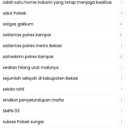
salah satu home industri yang tetap menjaga kwalitas
1
salut Polsek
1
satgas gakkum
2
satlantas polres kampar
11
satlantas polres metro Bekasi
1
satreskrim polres Kampar
2
seakan hilang urat malunya
1
sejumlah wilayah di kabupaten Bekasi
1
sekda rohil
1
sindikat penyelundupan mafia
1
SMPN 03
1
sukses Polsek sungai
1