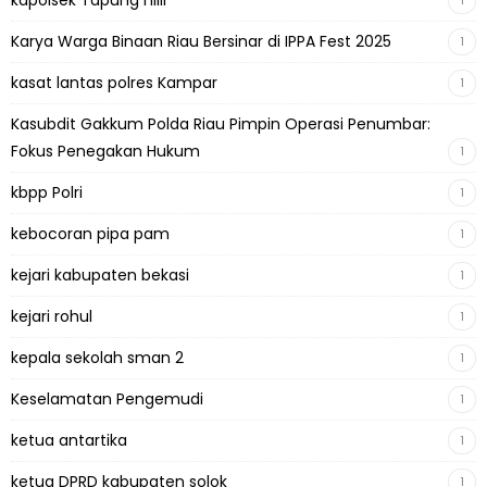
kapolsek Tapung hilir
1
Karya Warga Binaan Riau Bersinar di IPPA Fest 2025
1
kasat lantas polres Kampar
1
Kasubdit Gakkum Polda Riau Pimpin Operasi Penumbar:
Fokus Penegakan Hukum
1
kbpp Polri
1
kebocoran pipa pam
1
kejari kabupaten bekasi
1
kejari rohul
1
kepala sekolah sman 2
1
Keselamatan Pengemudi
1
ketua antartika
1
ketua DPRD kabupaten solok
1