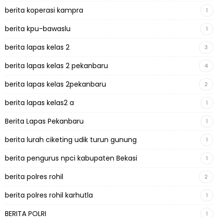
berita koperasi kampra
1
berita kpu-bawaslu
1
berita lapas kelas 2
3
berita lapas kelas 2 pekanbaru
4
berita lapas kelas 2pekanbaru
2
berita lapas kelas2 a
1
Berita Lapas Pekanbaru
1
berita lurah ciketing udik turun gunung
1
berita pengurus npci kabupaten Bekasi
1
berita polres rohil
2
berita polres rohil karhutla
1
BERITA POLRI
1