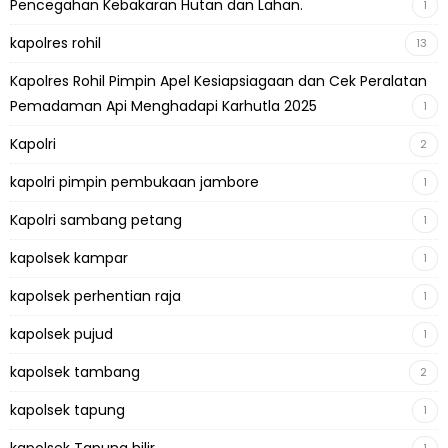
Pencegahan Kebakaran Hutan dan Lahan.
1
kapolres rohil
13
Kapolres Rohil Pimpin Apel Kesiapsiagaan dan Cek Peralatan
Pemadaman Api Menghadapi Karhutla 2025
1
Kapolri
2
kapolri pimpin pembukaan jambore
1
Kapolri sambang petang
1
kapolsek kampar
1
kapolsek perhentian raja
1
kapolsek pujud
1
kapolsek tambang
2
kapolsek tapung
1