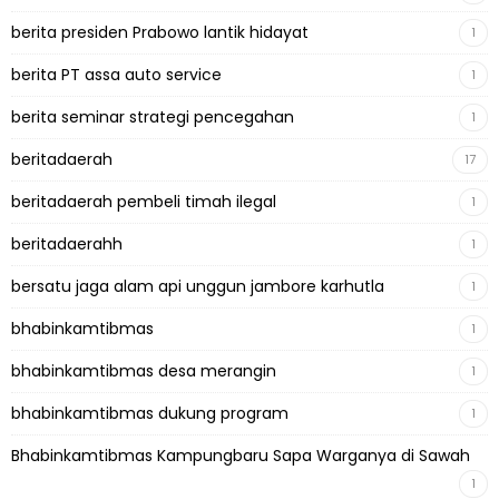
berita presiden Prabowo lantik hidayat
1
berita PT assa auto service
1
berita seminar strategi pencegahan
1
beritadaerah
17
beritadaerah pembeli timah ilegal
1
beritadaerahh
1
bersatu jaga alam api unggun jambore karhutla
1
bhabinkamtibmas
1
bhabinkamtibmas desa merangin
1
bhabinkamtibmas dukung program
1
Bhabinkamtibmas Kampungbaru Sapa Warganya di Sawah
1