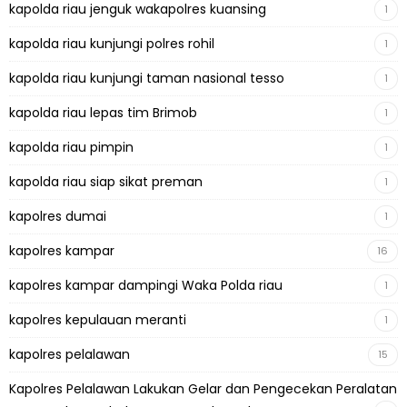
kapolda riau jenguk wakapolres kuansing
1
kapolda riau kunjungi polres rohil
1
kapolda riau kunjungi taman nasional tesso
1
kapolda riau lepas tim Brimob
1
kapolda riau pimpin
1
kapolda riau siap sikat preman
1
kapolres dumai
1
kapolres kampar
16
kapolres kampar dampingi Waka Polda riau
1
kapolres kepulauan meranti
1
kapolres pelalawan
15
Kapolres Pelalawan Lakukan Gelar dan Pengecekan Peralatan