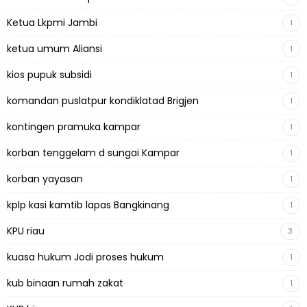
Ketua Lkpmi Jambi
1
ketua umum Aliansi
1
kios pupuk subsidi
1
komandan puslatpur kondiklatad Brigjen
1
kontingen pramuka kampar
1
korban tenggelam d sungai Kampar
1
korban yayasan
1
kplp kasi kamtib lapas Bangkinang
1
KPU riau
3
kuasa hukum Jodi proses hukum
1
kub binaan rumah zakat
1