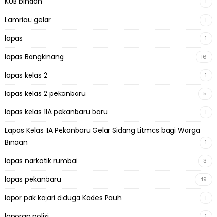
KUB binaan
1
Lamriau gelar
1
lapas
1
lapas Bangkinang
16
lapas kelas 2
1
lapas kelas 2 pekanbaru
5
lapas kelas 11A pekanbaru baru
1
Lapas Kelas IIA Pekanbaru Gelar Sidang Litmas bagi Warga
Binaan
1
lapas narkotik rumbai
3
lapas pekanbaru
49
lapor pak kajari diduga Kades Pauh
1
laporan polisi
1