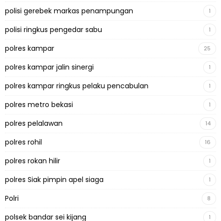
polisi gerebek markas penampungan
1
polisi ringkus pengedar sabu
1
polres kampar
25
polres kampar jalin sinergi
1
polres kampar ringkus pelaku pencabulan
1
polres metro bekasi
1
polres pelalawan
14
polres rohil
16
polres rokan hilir
1
polres Siak pimpin apel siaga
1
Polri
8
polsek bandar sei kijang
1