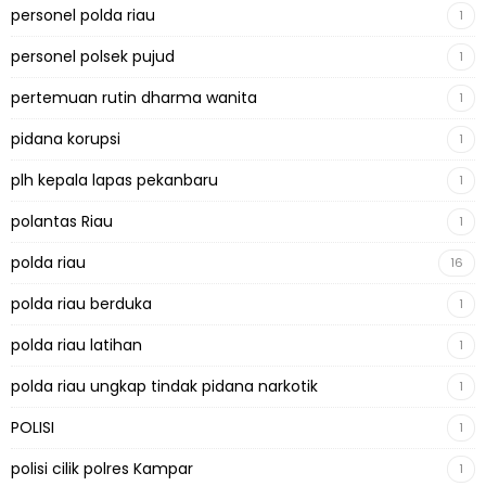
personel polda riau
1
personel polsek pujud
1
pertemuan rutin dharma wanita
1
pidana korupsi
1
plh kepala lapas pekanbaru
1
polantas Riau
1
polda riau
16
polda riau berduka
1
polda riau latihan
1
polda riau ungkap tindak pidana narkotik
1
POLISI
1
polisi cilik polres Kampar
1