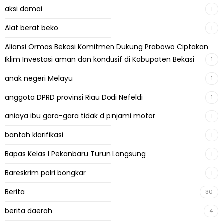
aksi damai
1
Alat berat beko
1
Aliansi Ormas Bekasi Komitmen Dukung Prabowo Ciptakan
Iklim Investasi aman dan kondusif di Kabupaten Bekasi
1
anak negeri Melayu
1
anggota DPRD provinsi Riau Dodi Nefeldi
1
aniaya ibu gara-gara tidak d pinjami motor
1
bantah klarifikasi
1
Bapas Kelas I Pekanbaru Turun Langsung
1
Bareskrim polri bongkar
1
Berita
30
berita daerah
4