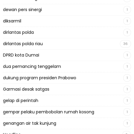
dewan pers sinergi
1
diksarmil
1
dirlantas polda
1
dirlantas polda riau
36
DPRD kota Dumai
1
dua pemancing tenggelam
1
dukung program presiden Prabowo
1
Garmasi desak satgas
1
gelap di perintah
1
gempar pelaku pembobolan rumah kosong
1
genangan air tak kunjung
1