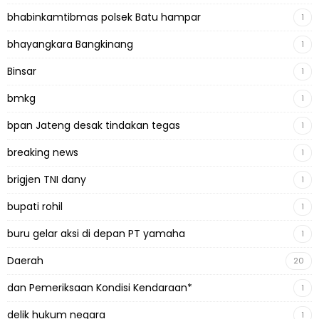
bhabinkamtibmas polsek Batu hampar
1
bhayangkara Bangkinang
1
Binsar
1
bmkg
1
bpan Jateng desak tindakan tegas
1
breaking news
1
brigjen TNI dany
1
bupati rohil
1
buru gelar aksi di depan PT yamaha
1
Daerah
20
dan Pemeriksaan Kondisi Kendaraan*
1
delik hukum negara
1