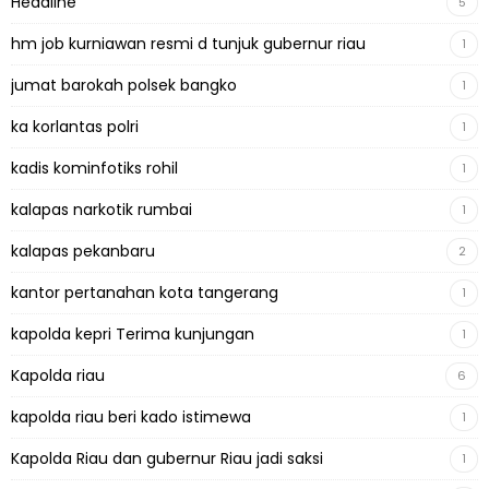
Headline
5
hm job kurniawan resmi d tunjuk gubernur riau
1
jumat barokah polsek bangko
1
ka korlantas polri
1
kadis kominfotiks rohil
1
kalapas narkotik rumbai
1
kalapas pekanbaru
2
kantor pertanahan kota tangerang
1
kapolda kepri Terima kunjungan
1
Kapolda riau
6
kapolda riau beri kado istimewa
1
Kapolda Riau dan gubernur Riau jadi saksi
1