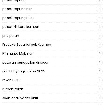
polsek tapung
5
polsek tapung hilir
2
polsek tapung Hulu
2
polsek xlll koto kampar
1
pria paruh
1
Produksi Sapu lidi pak Kasman
1
PT marita Makmur
1
putusan pengadilan dinodai
1
riau bhayangkara run2025
1
rokan Hulu
1
rumah zakat
1
sadis anak yatim piatu
1