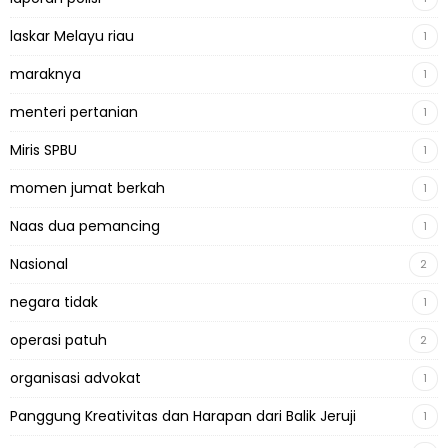
laskar Melayu riau
1
maraknya
1
menteri pertanian
1
Miris SPBU
1
momen jumat berkah
1
Naas dua pemancing
1
Nasional
2
negara tidak
1
operasi patuh
2
organisasi advokat
1
Panggung Kreativitas dan Harapan dari Balik Jeruji
1