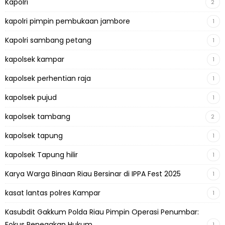
Kapolri
2
kapolri pimpin pembukaan jambore
1
Kapolri sambang petang
1
kapolsek kampar
1
kapolsek perhentian raja
1
kapolsek pujud
1
kapolsek tambang
2
kapolsek tapung
1
kapolsek Tapung hilir
1
Karya Warga Binaan Riau Bersinar di IPPA Fest 2025
1
kasat lantas polres Kampar
1
Kasubdit Gakkum Polda Riau Pimpin Operasi Penumbar:
Fokus Penegakan Hukum
1