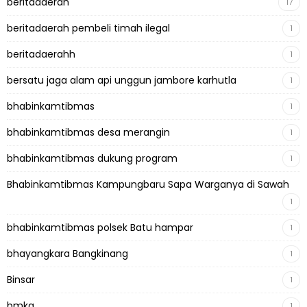
beritadaerah
17
beritadaerah pembeli timah ilegal
1
beritadaerahh
1
bersatu jaga alam api unggun jambore karhutla
1
bhabinkamtibmas
1
bhabinkamtibmas desa merangin
1
bhabinkamtibmas dukung program
1
Bhabinkamtibmas Kampungbaru Sapa Warganya di Sawah
1
bhabinkamtibmas polsek Batu hampar
1
bhayangkara Bangkinang
1
Binsar
1
bmkg
1