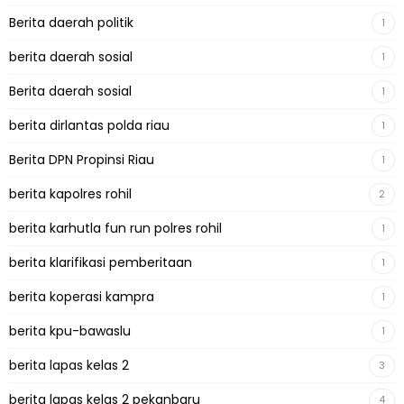
Berita daerah politik
1
berita daerah sosial
1
Berita daerah sosial
1
berita dirlantas polda riau
1
Berita DPN Propinsi Riau
1
berita kapolres rohil
2
berita karhutla fun run polres rohil
1
berita klarifikasi pemberitaan
1
berita koperasi kampra
1
berita kpu-bawaslu
1
berita lapas kelas 2
3
berita lapas kelas 2 pekanbaru
4