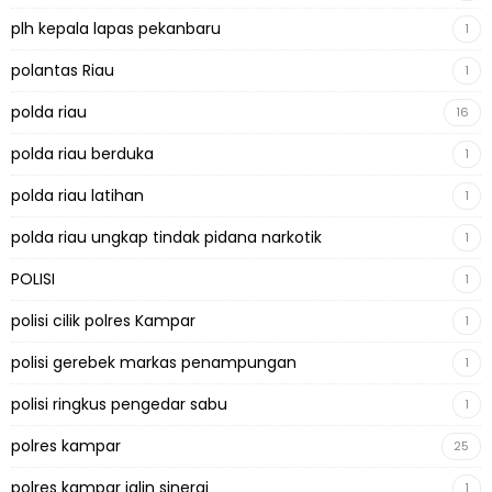
plh kepala lapas pekanbaru
1
polantas Riau
1
polda riau
16
polda riau berduka
1
polda riau latihan
1
polda riau ungkap tindak pidana narkotik
1
POLISI
1
polisi cilik polres Kampar
1
polisi gerebek markas penampungan
1
polisi ringkus pengedar sabu
1
polres kampar
25
polres kampar jalin sinergi
1