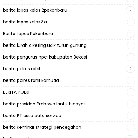
berita lapas kelas 2pekanbaru
2
berita lapas kelas2 a
1
Berita Lapas Pekanbaru
1
berita lurah ciketing udik turun gunung
1
berita pengurus npci kabupaten Bekasi
1
berita polres rohil
2
berita polres rohil karhutla
1
BERITA POLRI
1
berita presiden Prabowo lantik hidayat
1
berita PT assa auto service
1
berita seminar strategi pencegahan
1