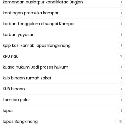
komandan puslatpur kondiklatad Brigjen
1
kontingen pramuka kampar
1
korban tenggelam d sungai Kampar
1
korban yayasan
1
kplp kasi kamtib lapas Bangkinang
1
KPU riau
3
kuasa hukum Jodi proses hukum
1
kub binaan rumah zakat
1
KUB binaan
1
Lamriau gelar
1
lapas
1
lapas Bangkinang
16