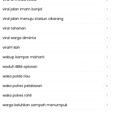
viral jalan imam bonjol
1
viral jalan menuju stasiun cikarang
1
viral tahanan
1
viral warga diminta
1
viral!!! kbh
1
wabup kampar misharti
1
waduh BBM oplosan
1
waka polda riau
1
waka polres pelalawan
2
waka polres rohil
1
warga keluhkan sampah menumpuk
1