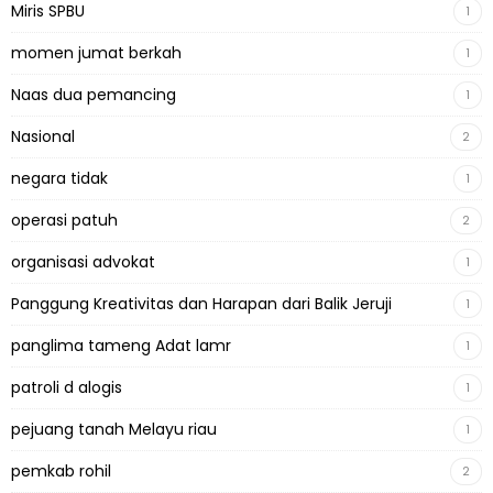
Miris SPBU
1
momen jumat berkah
1
Naas dua pemancing
1
Nasional
2
negara tidak
1
operasi patuh
2
organisasi advokat
1
Panggung Kreativitas dan Harapan dari Balik Jeruji
1
panglima tameng Adat lamr
1
patroli d alogis
1
pejuang tanah Melayu riau
1
pemkab rohil
2