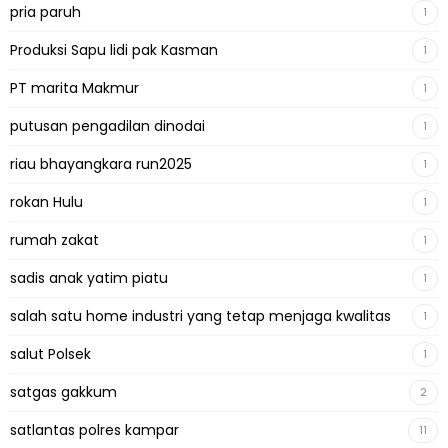
pria paruh
1
Produksi Sapu lidi pak Kasman
1
PT marita Makmur
1
putusan pengadilan dinodai
1
riau bhayangkara run2025
1
rokan Hulu
1
rumah zakat
1
sadis anak yatim piatu
1
salah satu home industri yang tetap menjaga kwalitas
1
salut Polsek
1
satgas gakkum
2
satlantas polres kampar
11