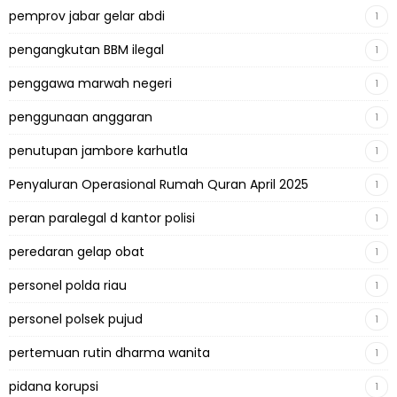
pemprov jabar gelar abdi
1
pengangkutan BBM ilegal
1
penggawa marwah negeri
1
penggunaan anggaran
1
penutupan jambore karhutla
1
Penyaluran Operasional Rumah Quran April 2025
1
peran paralegal d kantor polisi
1
peredaran gelap obat
1
personel polda riau
1
personel polsek pujud
1
pertemuan rutin dharma wanita
1
pidana korupsi
1