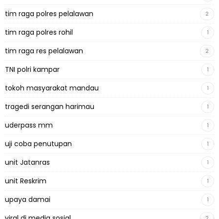
tim raga polres pelalawan
2
tim raga polres rohil
1
tim raga res pelalawan
2
TNI polri kampar
1
tokoh masyarakat mandau
1
tragedi serangan harimau
1
uderpass mm
1
uji coba penutupan
1
unit Jatanras
1
unit Reskrim
1
upaya damai
1
viral di media sosial
2