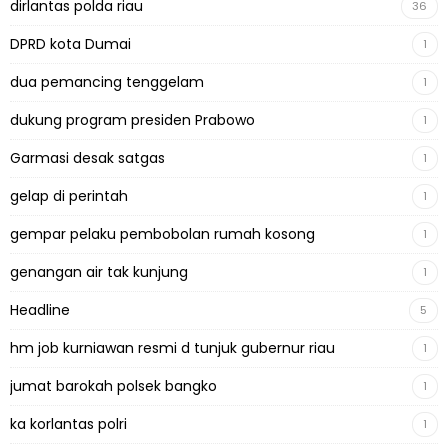
dirlantas polda riau
36
DPRD kota Dumai
1
dua pemancing tenggelam
1
dukung program presiden Prabowo
1
Garmasi desak satgas
1
gelap di perintah
1
gempar pelaku pembobolan rumah kosong
1
genangan air tak kunjung
1
Headline
5
hm job kurniawan resmi d tunjuk gubernur riau
1
jumat barokah polsek bangko
1
ka korlantas polri
1