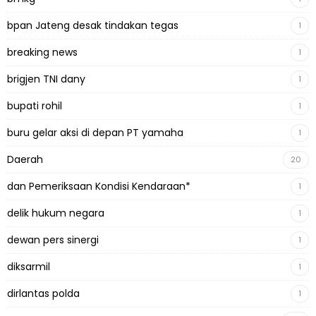
bpan Jateng desak tindakan tegas
1
breaking news
1
brigjen TNI dany
1
bupati rohil
1
buru gelar aksi di depan PT yamaha
1
Daerah
20
dan Pemeriksaan Kondisi Kendaraan*
1
delik hukum negara
1
dewan pers sinergi
1
diksarmil
1
dirlantas polda
1