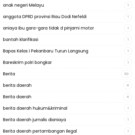
anak negeri Melayu
1
anggota DPRD provinsi Riau Dodi Nefeldi
1
aniaya ibu gara-gara tidak d pinjami motor
1
bantah klarifikasi
1
Bapas Kelas I Pekanbaru Turun Langsung
1
Bareskrim polri bongkar
1
Berita
30
berita daerah
4
Berita daerah
4
berita daerah hukum&kriminal
1
Berita daerah jurnalis dianiaya
1
Berita daerah pertambangan ilegal
1