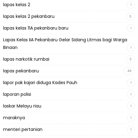
lapas kelas 2
1
lapas kelas 2 pekanbaru
5
lapas kelas 11A pekanbaru baru
1
Lapas Kelas IIA Pekanbaru Gelar Sidang Litmas bagi Warga
Binaan
1
lapas narkotik rumbai
3
lapas pekanbaru
49
lapor pak kajari diduga Kades Pauh
1
laporan polisi
1
laskar Melayu riau
1
maraknya
1
menteri pertanian
1