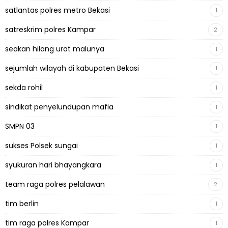
satlantas polres metro Bekasi
1
satreskrim polres Kampar
2
seakan hilang urat malunya
1
sejumlah wilayah di kabupaten Bekasi
1
sekda rohil
1
sindikat penyelundupan mafia
1
SMPN 03
1
sukses Polsek sungai
1
syukuran hari bhayangkara
1
team raga polres pelalawan
2
tim berlin
1
tim raga polres Kampar
1