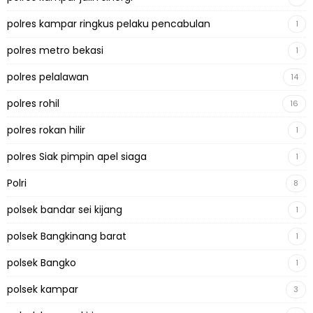
polres kampar ringkus pelaku pencabulan
1
polres metro bekasi
1
polres pelalawan
14
polres rohil
16
polres rokan hilir
1
polres Siak pimpin apel siaga
1
Polri
8
polsek bandar sei kijang
1
polsek Bangkinang barat
1
polsek Bangko
1
polsek kampar
3