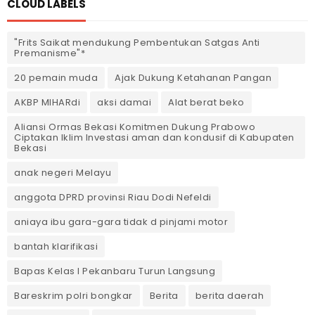
CLOUD LABELS
"Frits Saikat mendukung Pembentukan Satgas Anti
Premanisme"*
20 pemain muda
Ajak Dukung Ketahanan Pangan
AKBP MIHARdi
aksi damai
Alat berat beko
Aliansi Ormas Bekasi Komitmen Dukung Prabowo
Ciptakan Iklim Investasi aman dan kondusif di Kabupaten
Bekasi
anak negeri Melayu
anggota DPRD provinsi Riau Dodi Nefeldi
aniaya ibu gara-gara tidak d pinjami motor
bantah klarifikasi
Bapas Kelas I Pekanbaru Turun Langsung
Bareskrim polri bongkar
Berita
berita daerah