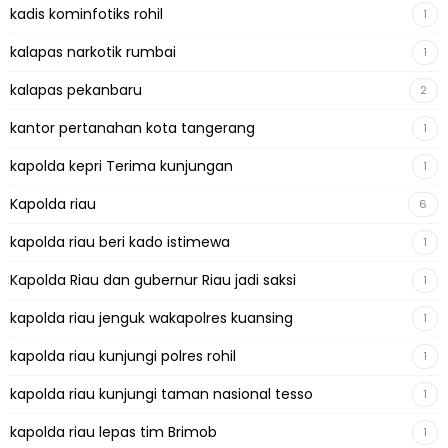
kadis kominfotiks rohil
1
kalapas narkotik rumbai
1
kalapas pekanbaru
2
kantor pertanahan kota tangerang
1
kapolda kepri Terima kunjungan
1
Kapolda riau
6
kapolda riau beri kado istimewa
1
Kapolda Riau dan gubernur Riau jadi saksi
1
kapolda riau jenguk wakapolres kuansing
1
kapolda riau kunjungi polres rohil
1
kapolda riau kunjungi taman nasional tesso
1
kapolda riau lepas tim Brimob
1