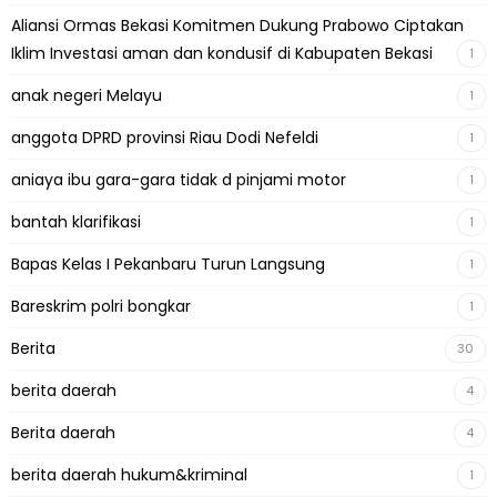
Aliansi Ormas Bekasi Komitmen Dukung Prabowo Ciptakan
Iklim Investasi aman dan kondusif di Kabupaten Bekasi
1
anak negeri Melayu
1
anggota DPRD provinsi Riau Dodi Nefeldi
1
aniaya ibu gara-gara tidak d pinjami motor
1
bantah klarifikasi
1
Bapas Kelas I Pekanbaru Turun Langsung
1
Bareskrim polri bongkar
1
Berita
30
berita daerah
4
Berita daerah
4
berita daerah hukum&kriminal
1