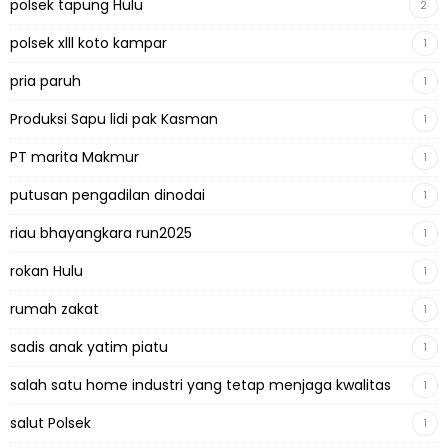
polsek tapung Hulu
2
polsek xlll koto kampar
1
pria paruh
1
Produksi Sapu lidi pak Kasman
1
PT marita Makmur
1
putusan pengadilan dinodai
1
riau bhayangkara run2025
1
rokan Hulu
1
rumah zakat
1
sadis anak yatim piatu
1
salah satu home industri yang tetap menjaga kwalitas
1
salut Polsek
1