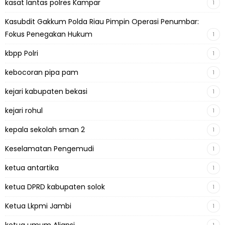
kasat lantas polres Kampar
1
Kasubdit Gakkum Polda Riau Pimpin Operasi Penumbar:
Fokus Penegakan Hukum
1
kbpp Polri
1
kebocoran pipa pam
1
kejari kabupaten bekasi
1
kejari rohul
1
kepala sekolah sman 2
1
Keselamatan Pengemudi
1
ketua antartika
1
ketua DPRD kabupaten solok
1
Ketua Lkpmi Jambi
1