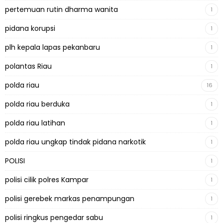
pertemuan rutin dharma wanita
1
pidana korupsi
1
plh kepala lapas pekanbaru
1
polantas Riau
1
polda riau
16
polda riau berduka
1
polda riau latihan
1
polda riau ungkap tindak pidana narkotik
1
POLISI
1
polisi cilik polres Kampar
1
polisi gerebek markas penampungan
1
polisi ringkus pengedar sabu
1