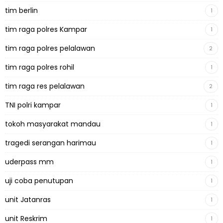
tim berlin
1
tim raga polres Kampar
1
tim raga polres pelalawan
2
tim raga polres rohil
1
tim raga res pelalawan
2
TNI polri kampar
1
tokoh masyarakat mandau
1
tragedi serangan harimau
1
uderpass mm
1
uji coba penutupan
1
unit Jatanras
1
unit Reskrim
1