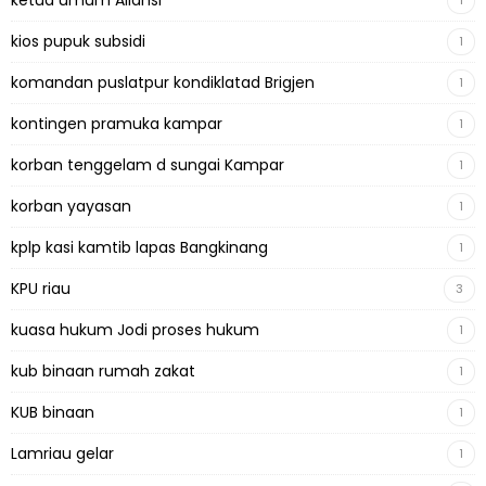
ketua umum Aliansi
1
kios pupuk subsidi
1
komandan puslatpur kondiklatad Brigjen
1
kontingen pramuka kampar
1
korban tenggelam d sungai Kampar
1
korban yayasan
1
kplp kasi kamtib lapas Bangkinang
1
KPU riau
3
kuasa hukum Jodi proses hukum
1
kub binaan rumah zakat
1
KUB binaan
1
Lamriau gelar
1