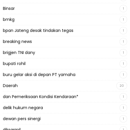
Binsar
1
bmkg
1
bpan Jateng desak tindakan tegas
1
breaking news
1
brigjen TNI dany
1
bupati rohil
1
buru gelar aksi di depan PT yamaha
1
Daerah
20
dan Pemeriksaan Kondisi Kendaraan*
1
delik hukum negara
1
dewan pers sinergi
1
diksarmil
1