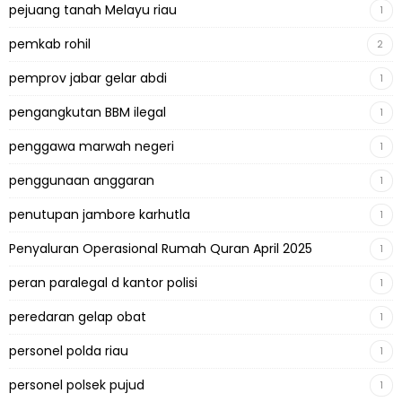
pejuang tanah Melayu riau
1
pemkab rohil
2
pemprov jabar gelar abdi
1
pengangkutan BBM ilegal
1
penggawa marwah negeri
1
penggunaan anggaran
1
penutupan jambore karhutla
1
Penyaluran Operasional Rumah Quran April 2025
1
peran paralegal d kantor polisi
1
peredaran gelap obat
1
personel polda riau
1
personel polsek pujud
1