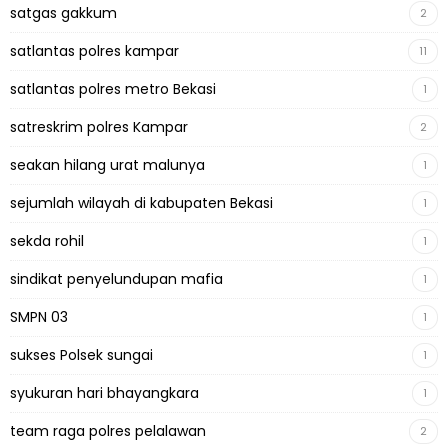
satgas gakkum
2
satlantas polres kampar
11
satlantas polres metro Bekasi
1
satreskrim polres Kampar
2
seakan hilang urat malunya
1
sejumlah wilayah di kabupaten Bekasi
1
sekda rohil
1
sindikat penyelundupan mafia
1
SMPN 03
1
sukses Polsek sungai
1
syukuran hari bhayangkara
1
team raga polres pelalawan
2