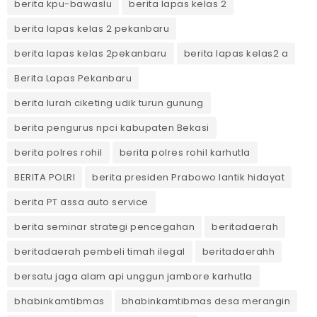
berita kpu-bawaslu
berita lapas kelas 2
berita lapas kelas 2 pekanbaru
berita lapas kelas 2pekanbaru
berita lapas kelas2 a
Berita Lapas Pekanbaru
berita lurah ciketing udik turun gunung
berita pengurus npci kabupaten Bekasi
berita polres rohil
berita polres rohil karhutla
BERITA POLRI
berita presiden Prabowo lantik hidayat
berita PT assa auto service
berita seminar strategi pencegahan
beritadaerah
beritadaerah pembeli timah ilegal
beritadaerahh
bersatu jaga alam api unggun jambore karhutla
bhabinkamtibmas
bhabinkamtibmas desa merangin