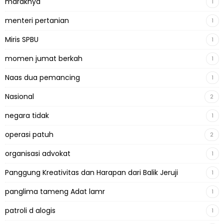
maraknya
1
menteri pertanian
1
Miris SPBU
1
momen jumat berkah
1
Naas dua pemancing
1
Nasional
2
negara tidak
1
operasi patuh
2
organisasi advokat
1
Panggung Kreativitas dan Harapan dari Balik Jeruji
1
panglima tameng Adat lamr
1
patroli d alogis
1