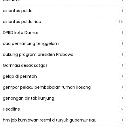
dirlantas polda
1
dirlantas polda riau
36
DPRD kota Dumai
1
dua pemancing tenggelam
1
dukung program presiden Prabowo
1
Garmasi desak satgas
1
gelap di perintah
1
gempar pelaku pembobolan rumah kosong
1
genangan air tak kunjung
1
Headline
5
hm job kurniawan resmi d tunjuk gubernur riau
1