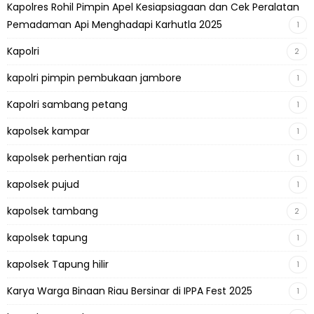
Kapolres Rohil Pimpin Apel Kesiapsiagaan dan Cek Peralatan
Pemadaman Api Menghadapi Karhutla 2025
1
Kapolri
2
kapolri pimpin pembukaan jambore
1
Kapolri sambang petang
1
kapolsek kampar
1
kapolsek perhentian raja
1
kapolsek pujud
1
kapolsek tambang
2
kapolsek tapung
1
kapolsek Tapung hilir
1
Karya Warga Binaan Riau Bersinar di IPPA Fest 2025
1