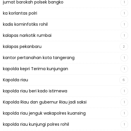
jumat barokah polsek bangko
1
ka korlantas polri
1
kadis kominfotiks rohil
1
kalapas narkotik rumbai
1
kalapas pekanbaru
2
kantor pertanahan kota tangerang
1
kapolda kepri Terima kunjungan
1
Kapolda riau
6
kapolda riau beri kado istimewa
1
Kapolda Riau dan gubernur Riau jadi saksi
1
kapolda riau jenguk wakapolres kuansing
1
kapolda riau kunjungi polres rohil
1