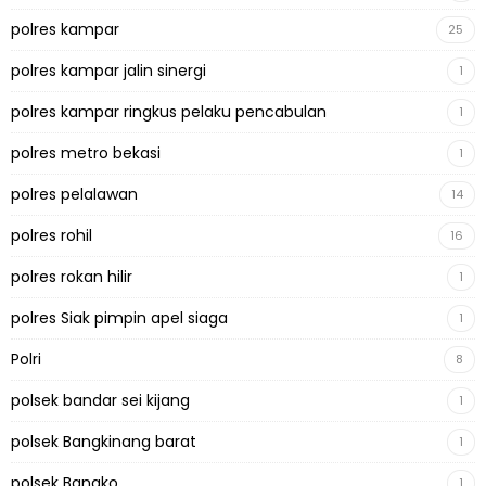
polres kampar
25
polres kampar jalin sinergi
1
polres kampar ringkus pelaku pencabulan
1
polres metro bekasi
1
polres pelalawan
14
polres rohil
16
polres rokan hilir
1
polres Siak pimpin apel siaga
1
Polri
8
polsek bandar sei kijang
1
polsek Bangkinang barat
1
polsek Bangko
1