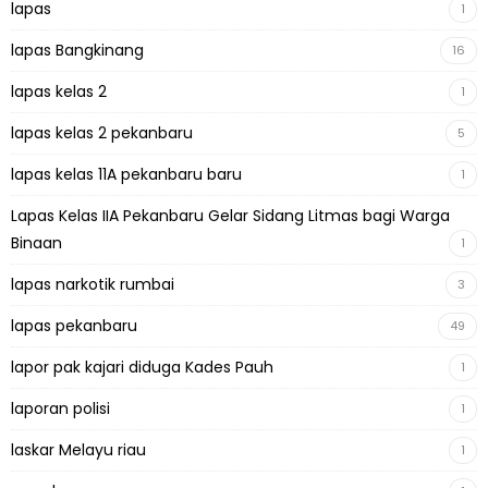
lapas
1
lapas Bangkinang
16
lapas kelas 2
1
lapas kelas 2 pekanbaru
5
lapas kelas 11A pekanbaru baru
1
Lapas Kelas IIA Pekanbaru Gelar Sidang Litmas bagi Warga
Binaan
1
lapas narkotik rumbai
3
lapas pekanbaru
49
lapor pak kajari diduga Kades Pauh
1
laporan polisi
1
laskar Melayu riau
1