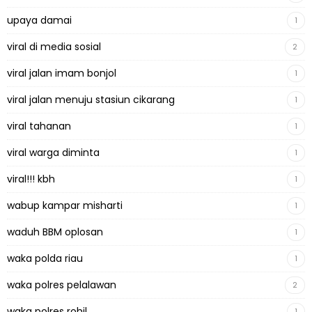
upaya damai
1
viral di media sosial
2
viral jalan imam bonjol
1
viral jalan menuju stasiun cikarang
1
viral tahanan
1
viral warga diminta
1
viral!!! kbh
1
wabup kampar misharti
1
waduh BBM oplosan
1
waka polda riau
1
waka polres pelalawan
2
waka polres rohil
1