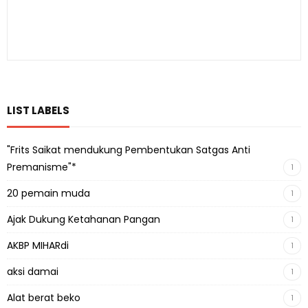
LIST LABELS
"Frits Saikat mendukung Pembentukan Satgas Anti
Premanisme"*
1
20 pemain muda
1
Ajak Dukung Ketahanan Pangan
1
AKBP MIHARdi
1
aksi damai
1
Alat berat beko
1