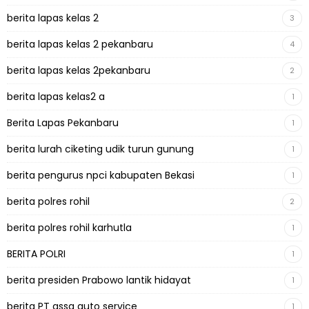
berita lapas kelas 2
3
berita lapas kelas 2 pekanbaru
4
berita lapas kelas 2pekanbaru
2
berita lapas kelas2 a
1
Berita Lapas Pekanbaru
1
berita lurah ciketing udik turun gunung
1
berita pengurus npci kabupaten Bekasi
1
berita polres rohil
2
berita polres rohil karhutla
1
BERITA POLRI
1
berita presiden Prabowo lantik hidayat
1
berita PT assa auto service
1