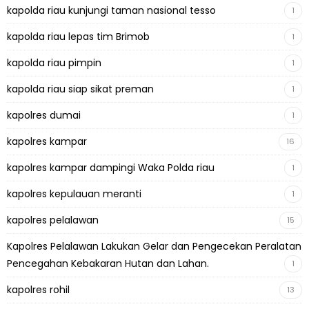
kapolda riau kunjungi taman nasional tesso
1
kapolda riau lepas tim Brimob
1
kapolda riau pimpin
1
kapolda riau siap sikat preman
1
kapolres dumai
1
kapolres kampar
16
kapolres kampar dampingi Waka Polda riau
1
kapolres kepulauan meranti
1
kapolres pelalawan
15
Kapolres Pelalawan Lakukan Gelar dan Pengecekan Peralatan
Pencegahan Kebakaran Hutan dan Lahan.
1
kapolres rohil
13