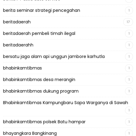
berita seminar strategi pencegahan
1
beritadaerah
17
beritadaerah pembeli timah ilegal
1
beritadaerahh
1
bersatu jaga alam api unggun jambore karhutla
1
bhabinkamtibmas
1
bhabinkamtibmas desa merangin
1
bhabinkamtibmas dukung program
1
Bhabinkamtibmas Kampungbaru Sapa Warganya di Sawah
1
bhabinkamtibmas polsek Batu hampar
1
bhayangkara Bangkinang
1