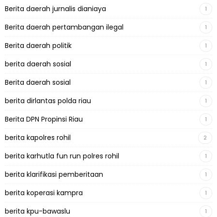
Berita daerah jurnalis dianiaya
1
Berita daerah pertambangan ilegal
1
Berita daerah politik
1
berita daerah sosial
1
Berita daerah sosial
1
berita dirlantas polda riau
1
Berita DPN Propinsi Riau
1
berita kapolres rohil
2
berita karhutla fun run polres rohil
1
berita klarifikasi pemberitaan
1
berita koperasi kampra
1
berita kpu-bawaslu
1