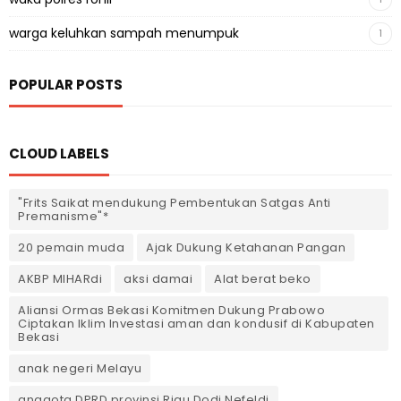
warga keluhkan sampah menumpuk
1
POPULAR POSTS
CLOUD LABELS
"Frits Saikat mendukung Pembentukan Satgas Anti
Premanisme"*
20 pemain muda
Ajak Dukung Ketahanan Pangan
AKBP MIHARdi
aksi damai
Alat berat beko
Aliansi Ormas Bekasi Komitmen Dukung Prabowo
Ciptakan Iklim Investasi aman dan kondusif di Kabupaten
Bekasi
anak negeri Melayu
anggota DPRD provinsi Riau Dodi Nefeldi