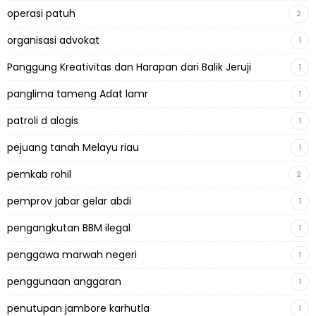
operasi patuh
2
organisasi advokat
1
Panggung Kreativitas dan Harapan dari Balik Jeruji
1
panglima tameng Adat lamr
1
patroli d alogis
1
pejuang tanah Melayu riau
1
pemkab rohil
2
pemprov jabar gelar abdi
1
pengangkutan BBM ilegal
1
penggawa marwah negeri
1
penggunaan anggaran
1
penutupan jambore karhutla
1