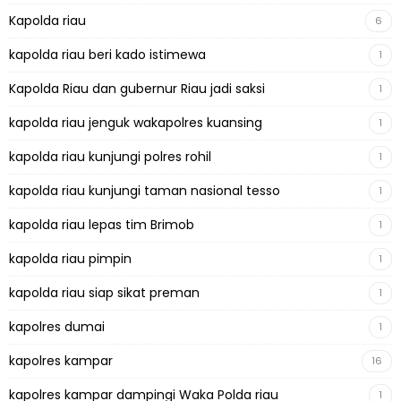
Kapolda riau
6
kapolda riau beri kado istimewa
1
Kapolda Riau dan gubernur Riau jadi saksi
1
kapolda riau jenguk wakapolres kuansing
1
kapolda riau kunjungi polres rohil
1
kapolda riau kunjungi taman nasional tesso
1
kapolda riau lepas tim Brimob
1
kapolda riau pimpin
1
kapolda riau siap sikat preman
1
kapolres dumai
1
kapolres kampar
16
kapolres kampar dampingi Waka Polda riau
1