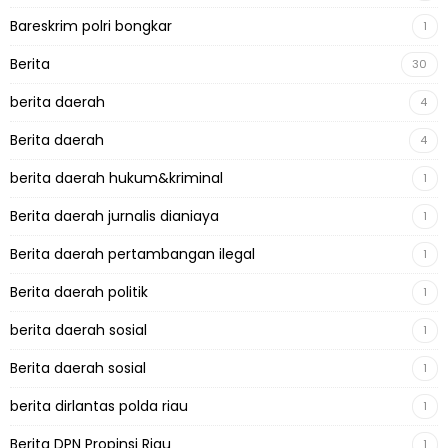
Bareskrim polri bongkar
1
Berita
30
berita daerah
4
Berita daerah
4
berita daerah hukum&kriminal
1
Berita daerah jurnalis dianiaya
1
Berita daerah pertambangan ilegal
1
Berita daerah politik
1
berita daerah sosial
1
Berita daerah sosial
1
berita dirlantas polda riau
1
Berita DPN Propinsi Riau
1