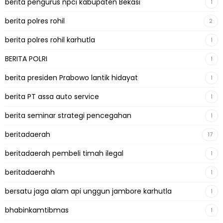
berita pengurus npci kabupaten Bekasi
1
berita polres rohil
2
berita polres rohil karhutla
1
BERITA POLRI
1
berita presiden Prabowo lantik hidayat
1
berita PT assa auto service
1
berita seminar strategi pencegahan
1
beritadaerah
17
beritadaerah pembeli timah ilegal
1
beritadaerahh
1
bersatu jaga alam api unggun jambore karhutla
1
bhabinkamtibmas
1