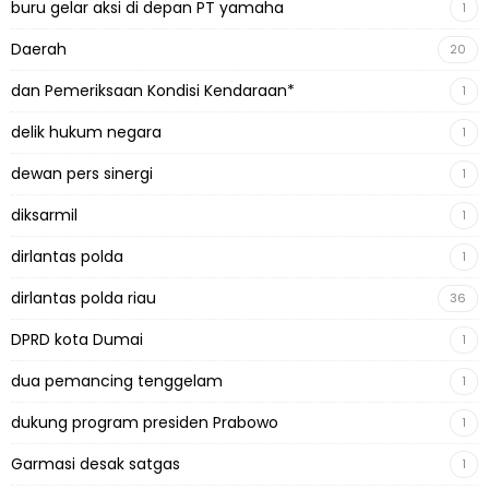
buru gelar aksi di depan PT yamaha
1
Daerah
20
dan Pemeriksaan Kondisi Kendaraan*
1
delik hukum negara
1
dewan pers sinergi
1
diksarmil
1
dirlantas polda
1
dirlantas polda riau
36
DPRD kota Dumai
1
dua pemancing tenggelam
1
dukung program presiden Prabowo
1
Garmasi desak satgas
1