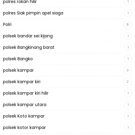
polres rokan hilir
1
polres Siak pimpin apel siaga
1
Polri
8
polsek bandar sei kijang
1
polsek Bangkinang barat
1
polsek Bangko
1
polsek kampar
3
polsek kampar kiri
2
polsek kampar kiri hilir
1
polsek kampar utara
1
polsek Koto kampar
1
polsek kotor kampar
1