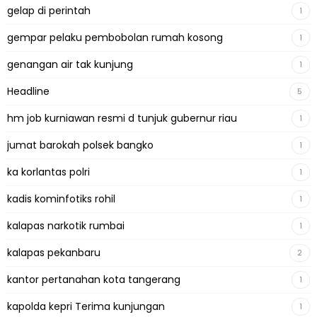
gelap di perintah
1
gempar pelaku pembobolan rumah kosong
1
genangan air tak kunjung
1
Headline
5
hm job kurniawan resmi d tunjuk gubernur riau
1
jumat barokah polsek bangko
1
ka korlantas polri
1
kadis kominfotiks rohil
1
kalapas narkotik rumbai
1
kalapas pekanbaru
2
kantor pertanahan kota tangerang
1
kapolda kepri Terima kunjungan
1