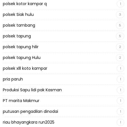
polsek kotor kampar q
1
polsek Siak hulu
3
polsek tambang
5
polsek tapung
5
polsek tapung hilir
2
polsek tapung Hulu
2
polsek xlll koto kampar
1
pria paruh
1
Produksi Sapu lidi pak Kasman
1
PT marita Makmur
1
putusan pengadilan dinodai
1
riau bhayangkara run2025
1