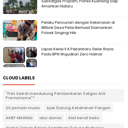
Subsatgas Propam, Polres Kuansing Siap
Amankan Nataru
Pelaku Pencurian dengan Kekerasan di
BRILink Desa Petai Berhasil Diamankan
Polsek Singingi Hilir
Lapas Kelas II A Pekanbaru Gelar Razia
Pada BPN Wujudkan Zero Halinar
CLOUD LABELS
"Frits Saikat mendukung Pembentukan Satgas Anti
Premanisme"*
20 pemain muda
Ajak Dukung Ketahanan Pangan
AKBP MIHARdi
aksi damai
Alat berat beko
Aliansi Ormas Bekasi Komitmen Dukung Prabowo