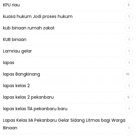
KPU riau
3
kuasa hukum Jodi proses hukum
1
kub binaan rumah zakat
1
KUB binaan
1
Lamriau gelar
1
lapas
1
lapas Bangkinang
16
lapas kelas 2
1
lapas kelas 2 pekanbaru
5
lapas kelas 11A pekanbaru baru
1
Lapas Kelas IIA Pekanbaru Gelar Sidang Litmas bagi Warga
Binaan
1