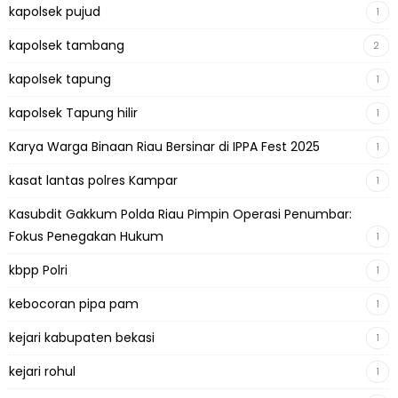
kapolsek pujud
1
kapolsek tambang
2
kapolsek tapung
1
kapolsek Tapung hilir
1
Karya Warga Binaan Riau Bersinar di IPPA Fest 2025
1
kasat lantas polres Kampar
1
Kasubdit Gakkum Polda Riau Pimpin Operasi Penumbar:
Fokus Penegakan Hukum
1
kbpp Polri
1
kebocoran pipa pam
1
kejari kabupaten bekasi
1
kejari rohul
1