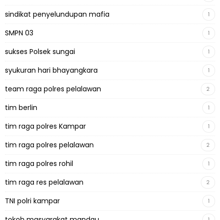
sindikat penyelundupan mafia
1
SMPN 03
1
sukses Polsek sungai
1
syukuran hari bhayangkara
1
team raga polres pelalawan
2
tim berlin
1
tim raga polres Kampar
1
tim raga polres pelalawan
2
tim raga polres rohil
1
tim raga res pelalawan
2
TNI polri kampar
1
tokoh masyarakat mandau
1