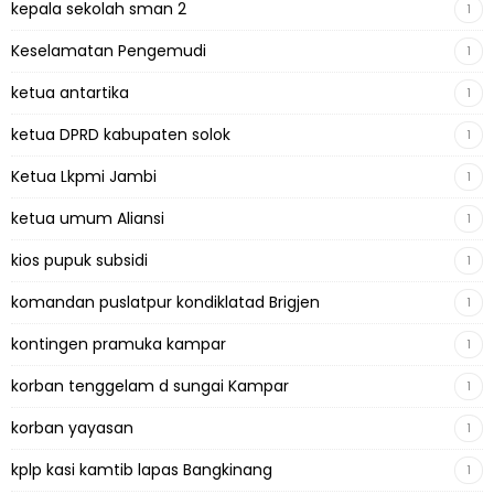
kepala sekolah sman 2
1
Keselamatan Pengemudi
1
ketua antartika
1
ketua DPRD kabupaten solok
1
Ketua Lkpmi Jambi
1
ketua umum Aliansi
1
kios pupuk subsidi
1
komandan puslatpur kondiklatad Brigjen
1
kontingen pramuka kampar
1
korban tenggelam d sungai Kampar
1
korban yayasan
1
kplp kasi kamtib lapas Bangkinang
1