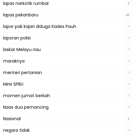
lapas narkotik rumbai
3
lapas pekanbaru
49
lapor pak kajari diduga Kades Pauh
1
laporan polisi
1
laskar Melayu riau
1
maraknya
1
menteri pertanian
1
Miris SPBU
1
momen jumat berkah
1
Naas dua pemancing
1
Nasional
2
negara tidak
1