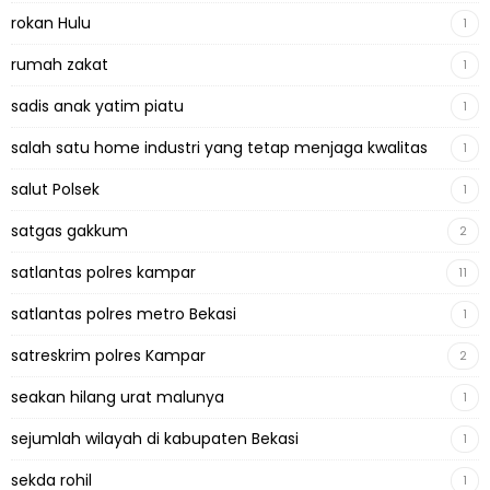
rokan Hulu
1
rumah zakat
1
sadis anak yatim piatu
1
salah satu home industri yang tetap menjaga kwalitas
1
salut Polsek
1
satgas gakkum
2
satlantas polres kampar
11
satlantas polres metro Bekasi
1
satreskrim polres Kampar
2
seakan hilang urat malunya
1
sejumlah wilayah di kabupaten Bekasi
1
sekda rohil
1