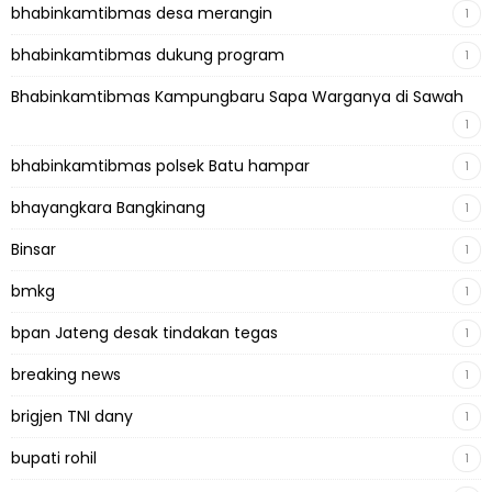
bhabinkamtibmas desa merangin
1
bhabinkamtibmas dukung program
1
Bhabinkamtibmas Kampungbaru Sapa Warganya di Sawah
1
bhabinkamtibmas polsek Batu hampar
1
bhayangkara Bangkinang
1
Binsar
1
bmkg
1
bpan Jateng desak tindakan tegas
1
breaking news
1
brigjen TNI dany
1
bupati rohil
1