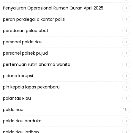
Penyaluran Operasional Rumah Quran April 2025
1
peran paralegal d kantor polisi
1
peredaran gelap obat
1
personel polda riau
1
personel polsek pujud
1
pertemuan rutin dharma wanita
1
pidana korupsi
1
plh kepala lapas pekanbaru
1
polantas Riau
1
polda riau
16
polda riau berduka
1
polda riau latihan
1