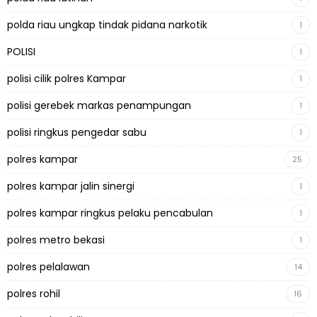
polda riau ungkap tindak pidana narkotik
1
POLISI
1
polisi cilik polres Kampar
1
polisi gerebek markas penampungan
1
polisi ringkus pengedar sabu
1
polres kampar
25
polres kampar jalin sinergi
1
polres kampar ringkus pelaku pencabulan
1
polres metro bekasi
1
polres pelalawan
14
polres rohil
16