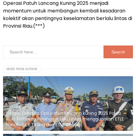
Operasi Patuh Lancang Kuning 2025 menjadi
momentum untuk membangun kembali kesadaran
kolektif akan pentingnya keselamatan berlalu lintas di
Provinsi Riau.(***)
MORE FROM AUTHOR
Satgas Gakkum Ops patuh lancang kuning 2025 Polda
Riau Tertibkan Pelanggar Lalu Lintas menggunakan ETLE
Handheld, E.TILang dan ETLE Onbord.