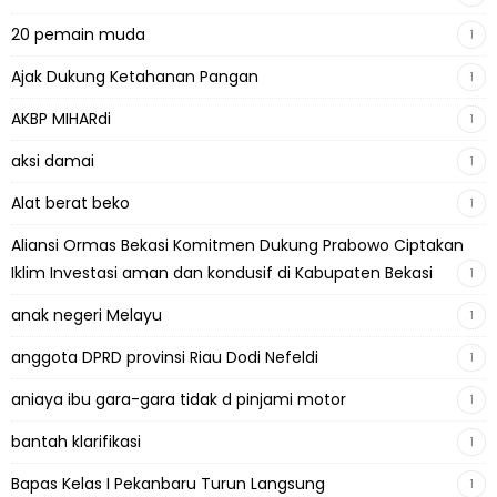
20 pemain muda
1
Ajak Dukung Ketahanan Pangan
1
AKBP MIHARdi
1
aksi damai
1
Alat berat beko
1
Aliansi Ormas Bekasi Komitmen Dukung Prabowo Ciptakan
Iklim Investasi aman dan kondusif di Kabupaten Bekasi
1
anak negeri Melayu
1
anggota DPRD provinsi Riau Dodi Nefeldi
1
aniaya ibu gara-gara tidak d pinjami motor
1
bantah klarifikasi
1
Bapas Kelas I Pekanbaru Turun Langsung
1