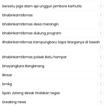
bersatu jaga alam api unggun jambore karhutla
1
bhabinkamtibmas
1
bhabinkamtibmas desa merangin
1
bhabinkamtibmas dukung program
1
Bhabinkamtibmas Kampungbaru Sapa Warganya di Sawah
1
bhabinkamtibmas polsek Batu hampar
1
bhayangkara Bangkinang
1
Binsar
1
bmkg
1
bpan Jateng desak tindakan tegas
1
breaking news
1