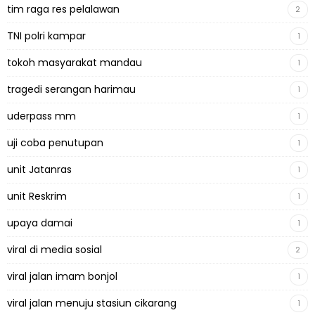
tim raga res pelalawan
2
TNI polri kampar
1
tokoh masyarakat mandau
1
tragedi serangan harimau
1
uderpass mm
1
uji coba penutupan
1
unit Jatanras
1
unit Reskrim
1
upaya damai
1
viral di media sosial
2
viral jalan imam bonjol
1
viral jalan menuju stasiun cikarang
1