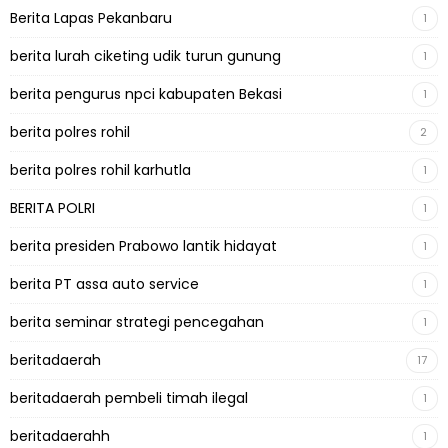
Berita Lapas Pekanbaru
1
berita lurah ciketing udik turun gunung
1
berita pengurus npci kabupaten Bekasi
1
berita polres rohil
2
berita polres rohil karhutla
1
BERITA POLRI
1
berita presiden Prabowo lantik hidayat
1
berita PT assa auto service
1
berita seminar strategi pencegahan
1
beritadaerah
17
beritadaerah pembeli timah ilegal
1
beritadaerahh
1