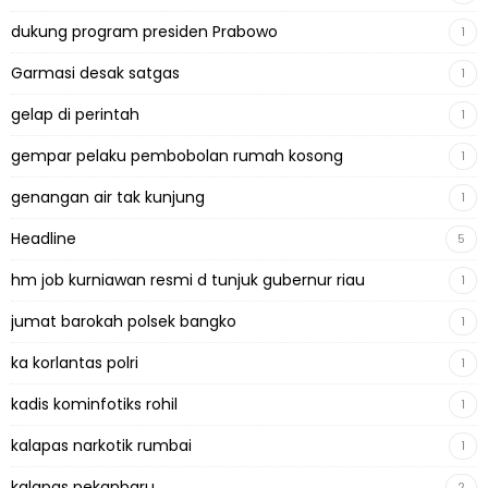
dukung program presiden Prabowo
1
Garmasi desak satgas
1
gelap di perintah
1
gempar pelaku pembobolan rumah kosong
1
genangan air tak kunjung
1
Headline
5
hm job kurniawan resmi d tunjuk gubernur riau
1
jumat barokah polsek bangko
1
ka korlantas polri
1
kadis kominfotiks rohil
1
kalapas narkotik rumbai
1
kalapas pekanbaru
2