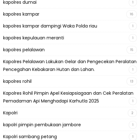
kapolres dumai
1
kapolres kampar
16
kapolres kampar dampingi Waka Polda riau
1
kapolres kepulauan meranti
1
kapolres pelalawan
15
Kapolres Pelalawan Lakukan Gelar dan Pengecekan Peralatan
Pencegahan Kebakaran Hutan dan Lahan.
1
kapolres rohil
13
Kapolres Rohil Pimpin Apel Kesiapsiagaan dan Cek Peralatan
Pemadaman Api Menghadapi Karhutla 2025
1
Kapolri
2
kapolri pimpin pembukaan jambore
1
Kapolri sambang petang
1