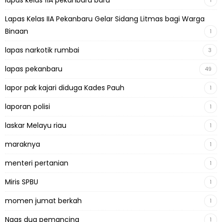
lapas kelas 11A pekanbaru baru
1
Lapas Kelas IIA Pekanbaru Gelar Sidang Litmas bagi Warga
Binaan
1
lapas narkotik rumbai
3
lapas pekanbaru
49
lapor pak kajari diduga Kades Pauh
1
laporan polisi
1
laskar Melayu riau
1
maraknya
1
menteri pertanian
1
Miris SPBU
1
momen jumat berkah
1
Naas dua pemancing
1