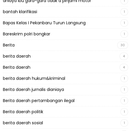
aniaya ibu gara-gara tidak d pinjami motor
1
bantah klarifikasi
1
Bapas Kelas I Pekanbaru Turun Langsung
1
Bareskrim polri bongkar
1
Berita
30
berita daerah
4
Berita daerah
4
berita daerah hukum&kriminal
1
Berita daerah jurnalis dianiaya
1
Berita daerah pertambangan ilegal
1
Berita daerah politik
1
berita daerah sosial
1