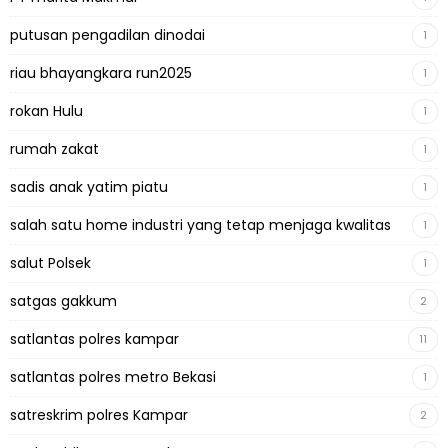
putusan pengadilan dinodai
1
riau bhayangkara run2025
1
rokan Hulu
1
rumah zakat
1
sadis anak yatim piatu
1
salah satu home industri yang tetap menjaga kwalitas
1
salut Polsek
1
satgas gakkum
2
satlantas polres kampar
11
satlantas polres metro Bekasi
1
satreskrim polres Kampar
2