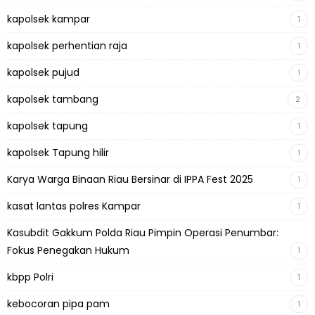
kapolsek kampar
1
kapolsek perhentian raja
1
kapolsek pujud
1
kapolsek tambang
2
kapolsek tapung
1
kapolsek Tapung hilir
1
Karya Warga Binaan Riau Bersinar di IPPA Fest 2025
1
kasat lantas polres Kampar
1
Kasubdit Gakkum Polda Riau Pimpin Operasi Penumbar:
Fokus Penegakan Hukum
1
kbpp Polri
1
kebocoran pipa pam
1