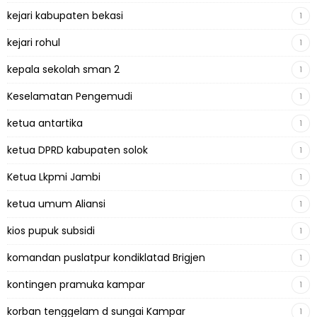
kejari kabupaten bekasi
1
kejari rohul
1
kepala sekolah sman 2
1
Keselamatan Pengemudi
1
ketua antartika
1
ketua DPRD kabupaten solok
1
Ketua Lkpmi Jambi
1
ketua umum Aliansi
1
kios pupuk subsidi
1
komandan puslatpur kondiklatad Brigjen
1
kontingen pramuka kampar
1
korban tenggelam d sungai Kampar
1