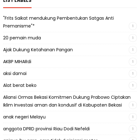
LIST LABELS
"Frits Saikat mendukung Pembentukan Satgas Anti
Premanisme"*
1
20 pemain muda
1
Ajak Dukung Ketahanan Pangan
1
AKBP MIHARdi
1
aksi damai
1
Alat berat beko
1
Aliansi Ormas Bekasi Komitmen Dukung Prabowo Ciptakan
Iklim Investasi aman dan kondusif di Kabupaten Bekasi
1
anak negeri Melayu
1
anggota DPRD provinsi Riau Dodi Nefeldi
1