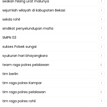
seakan hilang urat malunya
1
sejumlah wilayah di kabupaten Bekasi
1
sekda rohil
1
sindikat penyelundupan mafia
1
SMPN 03
1
sukses Polsek sungai
1
syukuran hari bhayangkara
1
team raga polres pelalawan
2
tim berlin
1
tim raga polres Kampar
1
tim raga polres pelalawan
2
tim raga polres rohil
1