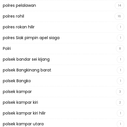
polres pelalawan
14
polres rohil
16
polres rokan hilir
1
polres Siak pimpin apel siaga
1
Polri
8
polsek bandar sei kijang
1
polsek Bangkinang barat
1
polsek Bangko
1
polsek kampar
3
polsek kampar kiri
2
polsek kampar kiri hilir
1
polsek kampar utara
1