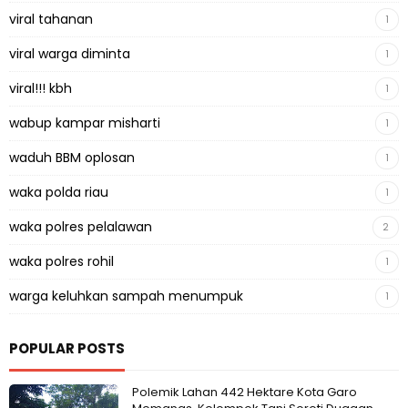
viral tahanan
1
viral warga diminta
1
viral!!! kbh
1
wabup kampar misharti
1
waduh BBM oplosan
1
waka polda riau
1
waka polres pelalawan
2
waka polres rohil
1
warga keluhkan sampah menumpuk
1
POPULAR POSTS
Polemik Lahan 442 Hektare Kota Garo