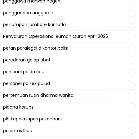
penggawa marwah negeri
1
penggunaan anggaran
1
penutupan jambore karhutla
1
Penyaluran Operasional Rumah Quran April 2025
1
peran paralegal d kantor polisi
1
peredaran gelap obat
1
personel polda riau
1
personel polsek pujud
1
pertemuan rutin dharma wanita
1
pidana korupsi
1
plh kepala lapas pekanbaru
1
polantas Riau
1