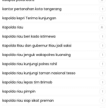
kantor pertanahan kota tangerang
1
kapolda kepri Terima kunjungan
1
Kapolda riau
6
kapolda riau beri kado istimewa
1
Kapolda Riau dan gubernur Riau jadi saksi
1
kapolda riau jenguk wakapolres kuansing
1
kapolda riau kunjungi polres rohil
1
kapolda riau kunjungi taman nasional tesso
1
kapolda riau lepas tim Brimob
1
kapolda riau pimpin
1
kapolda riau siap sikat preman
1