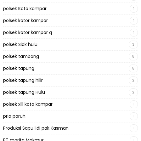
polsek Koto kampar
1
polsek kotor kampar
1
polsek kotor kampar q
1
polsek Siak hulu
3
polsek tambang
5
polsek tapung
5
polsek tapung hilir
2
polsek tapung Hulu
2
polsek xlll koto kampar
1
pria paruh
1
Produksi Sapu lidi pak Kasman
1
PT marita Makmur
1