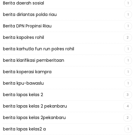
Berita daerah sosial
1
berita dirlantas polda riau
1
Berita DPN Propinsi Riau
1
berita kapolres rohil
2
berita karhutla fun run polres rohil
1
berita klarifikasi pemberitaan
1
berita koperasi kampra
1
berita kpu-bawaslu
1
berita lapas kelas 2
3
berita lapas kelas 2 pekanbaru
4
berita lapas kelas 2pekanbaru
2
berita lapas kelas2 a
1