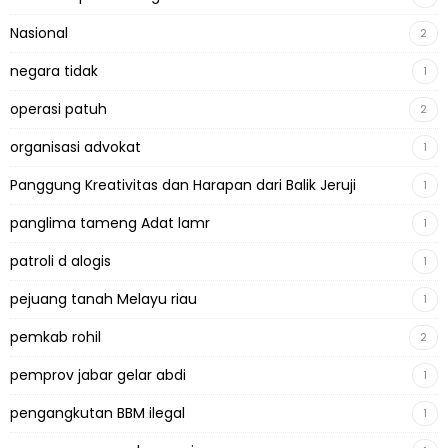
Nasional
2
negara tidak
1
operasi patuh
2
organisasi advokat
1
Panggung Kreativitas dan Harapan dari Balik Jeruji
1
panglima tameng Adat lamr
1
patroli d alogis
1
pejuang tanah Melayu riau
1
pemkab rohil
2
pemprov jabar gelar abdi
1
pengangkutan BBM ilegal
1