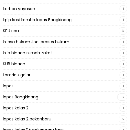
korban yayasan
1
kplp kasi kamtib lapas Bangkinang
1
KPU riau
3
kuasa hukum Jodi proses hukum
1
kub binaan rumah zakat
1
KUB binaan
1
Lamriau gelar
1
lapas
1
lapas Bangkinang
16
lapas kelas 2
1
lapas kelas 2 pekanbaru
5