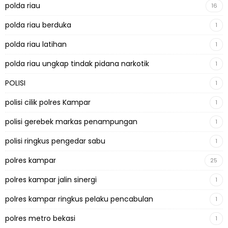
polda riau
16
polda riau berduka
1
polda riau latihan
1
polda riau ungkap tindak pidana narkotik
1
POLISI
1
polisi cilik polres Kampar
1
polisi gerebek markas penampungan
1
polisi ringkus pengedar sabu
1
polres kampar
25
polres kampar jalin sinergi
1
polres kampar ringkus pelaku pencabulan
1
polres metro bekasi
1