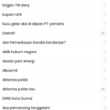
brigjen TNI dany
1
bupati rohil
1
buru gelar aksi di depan PT yamaha
1
Daerah
20
dan Pemeriksaan Kondisi Kendaraan*
1
delik hukum negara
1
dewan pers sinergi
1
diksarmil
1
dirlantas polda
1
dirlantas polda riau
36
DPRD kota Dumai
1
dua pemancing tenggelam
1